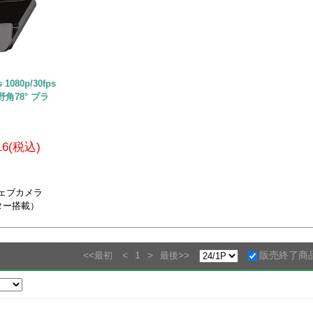
 1080p/30fps
角78° プラ
316(税込)
のウェブカメラ
ター搭載）
<<
<
1
>
>>
販売終了商
最初
最後