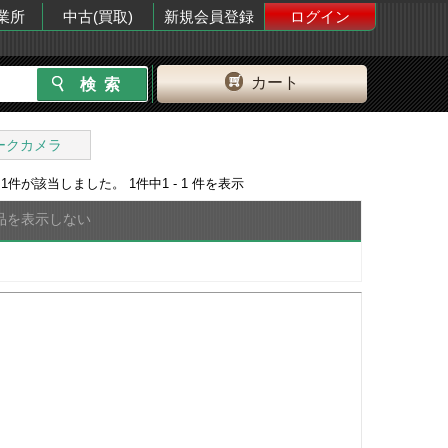
業所
中古(買取)
新規会員登録
ログイン
カート
ークカメラ
果
1
件が該当しました。
1
件中
1 - 1
件を表示
品を表示しない