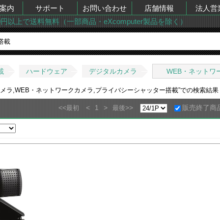
案内
サポート
お問い合わせ
店舗情報
法人営
00円以上で送料無料（一部商品・eXcomputer製品を除く）
載
ハードウェア
デジタルカメラ
WEB・ネットワ
メラ,WEB・ネットワークカメラ,プライバシーシャッター搭載
”での検索結
<<
<
1
>
>>
販売終了商
最初
最後