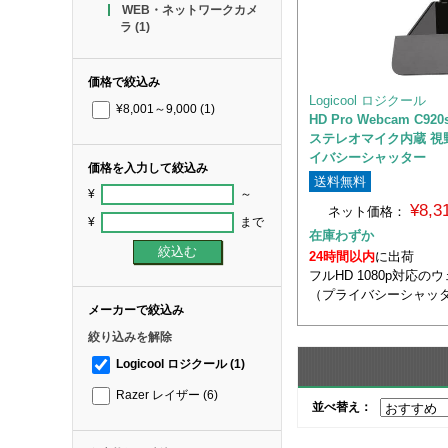
WEB・ネットワークカメ
ラ
(1)
価格で絞込み
Logicool ロジクール
¥8,001～9,000
(1)
HD Pro Webcam C920s
ステレオマイク内蔵 視野
イバシーシャッター
価格を入力して絞込み
送料無料
¥
～
¥8,
ネット価格：
¥
まで
在庫わずか
24時間以内
に出荷
フルHD 1080p対応
（プライバシーシャッ
メーカーで絞込み
絞り込みを解除
Logicool ロジクール
(1)
Razer レイザー
(6)
並べ替え：