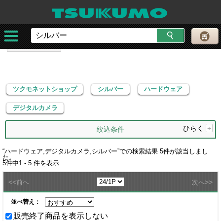
ツクモネットショップ
シルバー
ハードウェア
デジタルカメラ
ツクモネットショップ
シルバー
ハードウェア
デジタルカメラ
ひらく
+
絞込条件
“
ハードウェア,デジタルカメラ,シルバー
”での検索結果
5
件が該当しまし
た。
5
件中
1 - 5
件を表示
<<
>>
前へ
次へ
並べ替え：
販売終了商品を表示しない