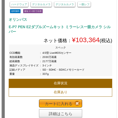
ハードウェア
デジタルカメラ
デジタルカメラ
一眼レフ
送料無料
最短 1〜3日で出荷
オリンパス
E-P7 PEN EZダブルズームキット ミラーレス一眼カメラ シル
バー
¥103,364
ネット価格：
(税込)
スペック
CCD機能
:
4/3型 LiveMOSセンサー
有効画素数
:
2030万画素
総画素数
:
2177万画素
液晶ディスプレイサイズ
:
3インチ
記録メディア
:
SD・SDHC・SDXCメモリーカード
重量
:
337g
在庫状況
在庫あり
カートに入れる
詳細はこちら