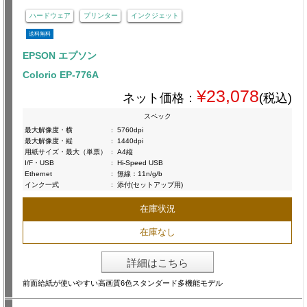
ハードウェア
プリンター
インクジェット
送料無料
EPSON エプソン
Colorio EP-776A
¥23,078
ネット価格：
(税込)
スペック
最大解像度・横
:
5760dpi
最大解像度・縦
:
1440dpi
用紙サイズ・最大（単票）
:
A4縦
I/F・USB
:
Hi-Speed USB
Ethernet
:
無線：11n/g/b
インク一式
:
添付(セットアップ用)
在庫状況
在庫なし
詳細はこちら
前面給紙が使いやすい高画質6色スタンダード多機能モデル