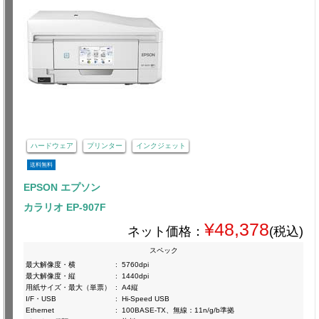
ハードウェア
プリンター
インクジェット
送料無料
EPSON エプソン
カラリオ EP-907F
¥48,378
ネット価格：
(税込)
スペック
最大解像度・横
:
5760dpi
最大解像度・縦
:
1440dpi
用紙サイズ・最大（単票）
:
A4縦
I/F・USB
:
Hi-Speed USB
Ethernet
:
100BASE-TX、無線：11n/g/b準拠