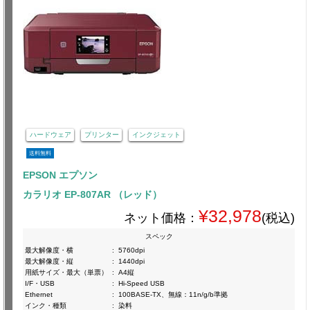
ハードウェア
プリンター
インクジェット
送料無料
EPSON エプソン
カラリオ EP-807AR （レッド）
¥32,978
ネット価格：
(税込)
スペック
最大解像度・横
:
5760dpi
最大解像度・縦
:
1440dpi
用紙サイズ・最大（単票）
:
A4縦
I/F・USB
:
Hi-Speed USB
Ethernet
:
100BASE-TX、無線：11n/g/b準拠
インク・種類
:
染料