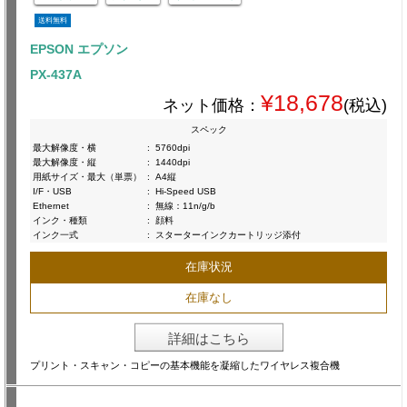
送料無料
EPSON エプソン
PX-437A
¥18,678
ネット価格：
(税込)
スペック
最大解像度・横
:
5760dpi
最大解像度・縦
:
1440dpi
用紙サイズ・最大（単票）
:
A4縦
I/F・USB
:
Hi-Speed USB
Ethernet
:
無線：11n/g/b
インク・種類
:
顔料
インク一式
:
スターターインクカートリッジ添付
在庫状況
在庫なし
詳細はこちら
プリント・スキャン・コピーの基本機能を凝縮したワイヤレス複合機