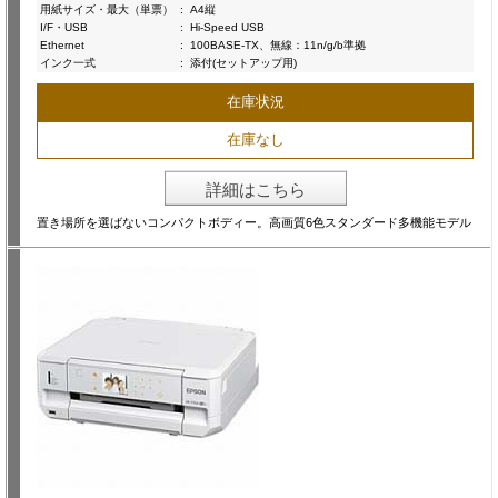
用紙サイズ・最大（単票）
:
A4縦
I/F・USB
:
Hi-Speed USB
Ethernet
:
100BASE-TX、無線：11n/g/b準拠
インク一式
:
添付(セットアップ用)
在庫状況
在庫なし
詳細はこちら
置き場所を選ばないコンパクトボディー。高画質6色スタンダード多機能モデル