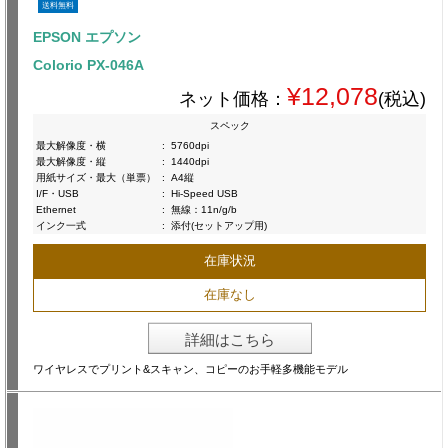
送料無料
EPSON エプソン
Colorio PX-046A
¥12,078
ネット価格：
(税込)
スペック
最大解像度・横
:
5760dpi
最大解像度・縦
:
1440dpi
用紙サイズ・最大（単票）
:
A4縦
I/F・USB
:
Hi-Speed USB
Ethernet
:
無線：11n/g/b
インク一式
:
添付(セットアップ用)
在庫状況
在庫なし
詳細はこちら
ワイヤレスでプリント&スキャン、コピーのお手軽多機能モデル