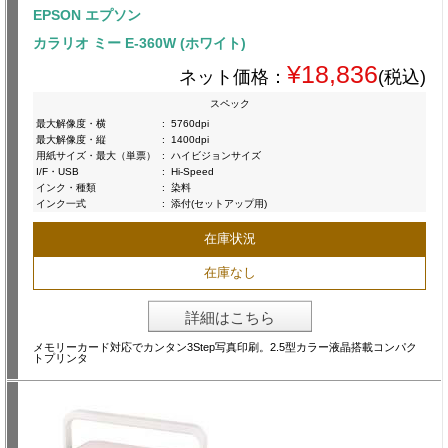
EPSON エプソン
カラリオ ミー E-360W (ホワイト)
¥18,836
ネット価格：
(税込)
スペック
最大解像度・横
:
5760dpi
最大解像度・縦
:
1400dpi
用紙サイズ・最大（単票）
:
ハイビジョンサイズ
I/F・USB
:
Hi-Speed
インク・種類
:
染料
インク一式
:
添付(セットアップ用)
在庫状況
在庫なし
詳細はこちら
メモリーカード対応でカンタン3Step写真印刷。2.5型カラー液晶搭載コンパク
トプリンタ