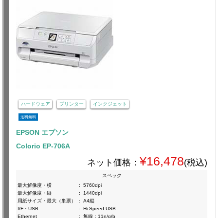
ハードウェア
プリンター
インクジェット
送料無料
EPSON エプソン
Colorio EP-706A
¥16,478
ネット価格：
(税込)
スペック
最大解像度・横
:
5760dpi
最大解像度・縦
:
1440dpi
用紙サイズ・最大（単票）
:
A4縦
I/F・USB
:
Hi-Speed USB
Ethernet
:
無線：11n/g/b