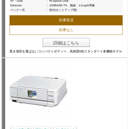
I/F・USB
:
Hi-Speed USB
Ethernet
:
100BASE-TX、無線：11n/g/b準拠
インク一式
:
添付(セットアップ用)
在庫状況
在庫なし
詳細はこちら
置き場所を選ばないコンパクトボディー。高画質6色スタンダード多機能モデル