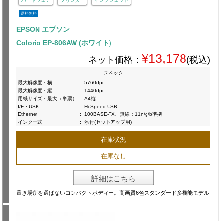
ハードウェア
プリンター
インクジェット
送料無料
EPSON エプソン
Colorio EP-806AW (ホワイト)
¥13,178
ネット価格：
(税込)
スペック
最大解像度・横
:
5760dpi
最大解像度・縦
:
1440dpi
用紙サイズ・最大（単票）
:
A4縦
I/F・USB
:
Hi-Speed USB
Ethernet
:
100BASE-TX、無線：11n/g/b準拠
インク一式
:
添付(セットアップ用)
在庫状況
在庫なし
詳細はこちら
置き場所を選ばないコンパクトボディー。高画質6色スタンダード多機能モデル