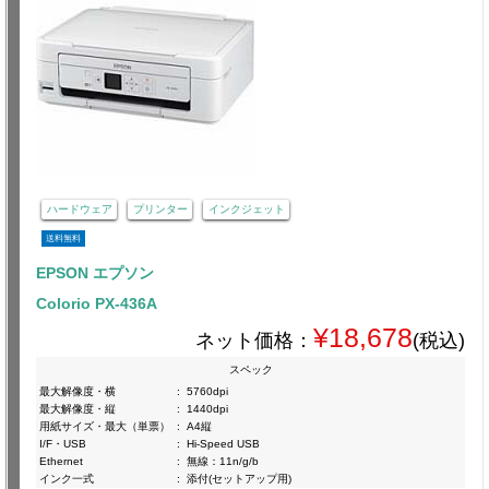
ハードウェア
プリンター
インクジェット
送料無料
EPSON エプソン
Colorio PX-436A
¥18,678
ネット価格：
(税込)
スペック
最大解像度・横
:
5760dpi
最大解像度・縦
:
1440dpi
用紙サイズ・最大（単票）
:
A4縦
I/F・USB
:
Hi-Speed USB
Ethernet
:
無線：11n/g/b
インク一式
:
添付(セットアップ用)