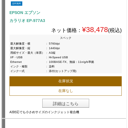
送料無料
EPSON エプソン
カラリオ EP-977A3
¥38,478
ネット価格：
(税込)
スペック
最大解像度・横
:
5760dpi
最大解像度・縦
:
1440dpi
用紙サイズ・最大（単票）
:
A3縦
I/F・USB
:
Hi-Speed USB
Ethernet
:
100BASE-TX、無線：11n/g/b準拠
インク・種類
:
染料
インク一式
:
添付(セットアップ用)
在庫状況
在庫なし
詳細はこちら
A3対応でも小さめサイズのインクジェット複合機