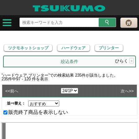
ツクモネットショップ
ハードウェア
プリンター
ツクモネットショップ
ハードウェア
プリンター
ひらく
+
絞込条件
“
ハードウェア,プリンター
”での検索結果
235
件が該当しました。
235
件中
97 - 120
件を表示
<<
>>
前へ
次へ
並べ替え：
販売終了商品を表示しない