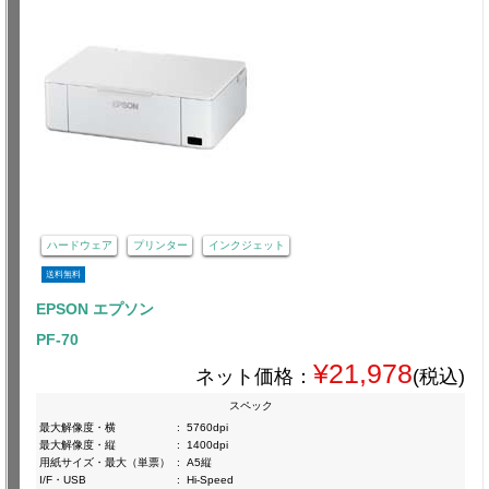
ハードウェア
プリンター
インクジェット
送料無料
EPSON エプソン
PF-70
¥21,978
ネット価格：
(税込)
スペック
最大解像度・横
:
5760dpi
最大解像度・縦
:
1400dpi
用紙サイズ・最大（単票）
:
A5縦
I/F・USB
:
Hi-Speed