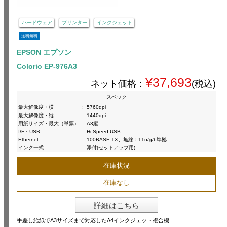
ハードウェア
プリンター
インクジェット
送料無料
EPSON エプソン
Colorio EP-976A3
¥37,693
ネット価格：
(税込)
スペック
最大解像度・横
:
5760dpi
最大解像度・縦
:
1440dpi
用紙サイズ・最大（単票）
:
A3縦
I/F・USB
:
Hi-Speed USB
Ethernet
:
100BASE-TX、無線：11n/g/b準拠
インク一式
:
添付(セットアップ用)
在庫状況
在庫なし
詳細はこちら
手差し給紙でA3サイズまで対応したA4インクジェット複合機