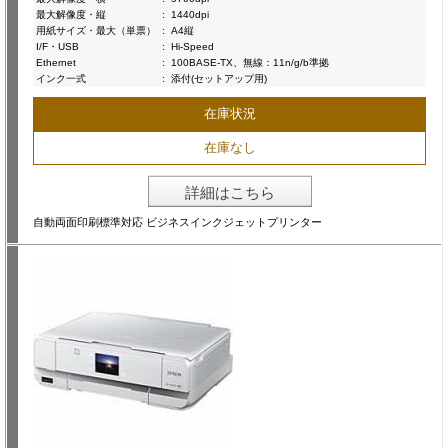
最大解像度・縦
:
1440dpi
用紙サイズ・最大（単票）
:
A4縦
I/F・USB
:
Hi-Speed
Ethernet
:
100BASE-TX、無線：11n/g/b準拠
インク一式
:
添付(セットアップ用)
在庫状況
在庫なし
詳細はこちら
自動両面印刷標準対応 ビジネスインクジェットプリンター