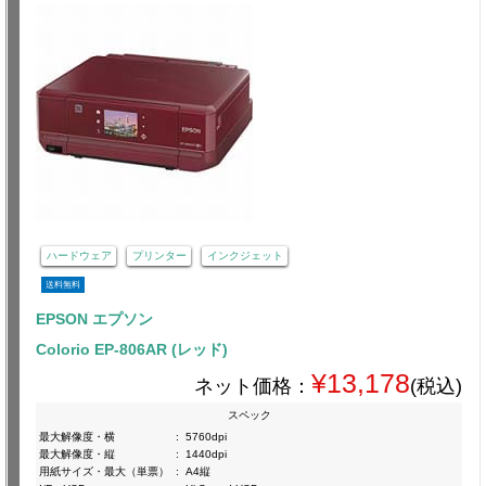
ハードウェア
プリンター
インクジェット
送料無料
EPSON エプソン
Colorio EP-806AR (レッド)
¥13,178
ネット価格：
(税込)
スペック
最大解像度・横
:
5760dpi
最大解像度・縦
:
1440dpi
用紙サイズ・最大（単票）
:
A4縦