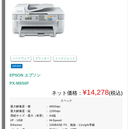
ハードウェア
プリンター
インクジェット
送料無料
EPSON エプソン
PX-M650F
¥14,278
ネット価格：
(税込)
スペック
最大解像度・横
:
4800dpi
最大解像度・縦
:
1200dpi
用紙サイズ・最大（単票）
:
A4縦
I/F・USB
:
Hi-Speed
Ethernet
:
100BASE-TX、無線：11n/g/b準拠