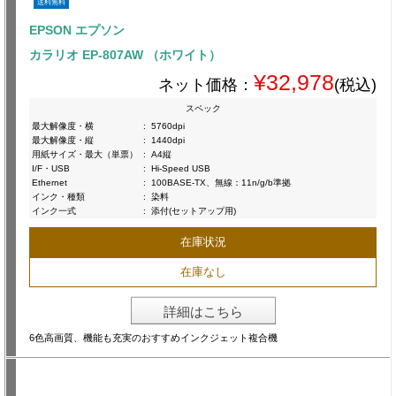
送料無料
EPSON エプソン
カラリオ EP-807AW （ホワイト）
¥32,978
ネット価格：
(税込)
スペック
最大解像度・横
:
5760dpi
最大解像度・縦
:
1440dpi
用紙サイズ・最大（単票）
:
A4縦
I/F・USB
:
Hi-Speed USB
Ethernet
:
100BASE-TX、無線：11n/g/b準拠
インク・種類
:
染料
インク一式
:
添付(セットアップ用)
在庫状況
在庫なし
詳細はこちら
6色高画質、機能も充実のおすすめインクジェット複合機