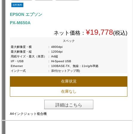
送料無料
EPSON エプソン
PX-M650A
¥19,778
ネット価格：
(税込)
スペック
最大解像度・横
:
4800dpi
最大解像度・縦
:
1200dpi
用紙サイズ・最大（単票）
:
A4縦
I/F・USB
:
Hi-Speed USB
Ethernet
:
100BASE-TX、無線：11n/g/b準拠
インク一式
:
添付(セットアップ用)
在庫状況
在庫なし
詳細はこちら
A4インクジェット複合機