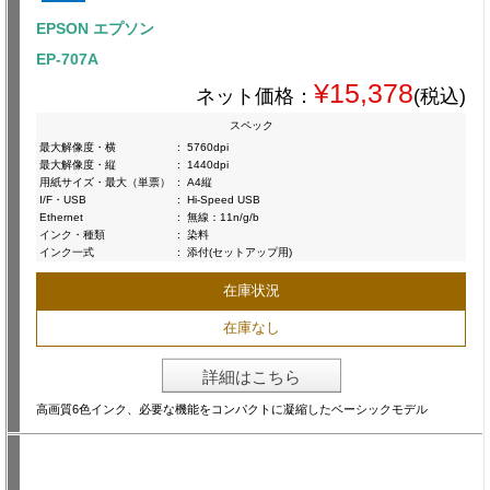
EPSON エプソン
EP-707A
¥15,378
ネット価格：
(税込)
スペック
最大解像度・横
:
5760dpi
最大解像度・縦
:
1440dpi
用紙サイズ・最大（単票）
:
A4縦
I/F・USB
:
Hi-Speed USB
Ethernet
:
無線：11n/g/b
インク・種類
:
染料
インク一式
:
添付(セットアップ用)
在庫状況
在庫なし
詳細はこちら
高画質6色インク、必要な機能をコンパクトに凝縮したベーシックモデル