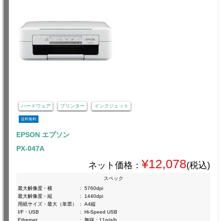
ハードウェア
プリンター
インクジェット
送料無料
EPSON エプソン
PX-047A
¥12,078
ネット価格：
(税込)
スペック
最大解像度・横
:
5760dpi
最大解像度・縦
:
1440dpi
用紙サイズ・最大（単票）
:
A4縦
I/F・USB
:
Hi-Speed USB
Ethernet
:
無線：11n/g/b