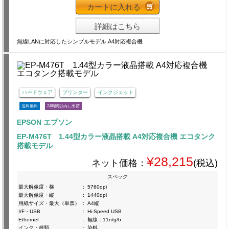
カートに入れる
詳細はこちら
無線LANに対応したシンプルモデル A4対応複合機
ハードウェア
プリンター
インクジェット
送料無料
24時間以内に出荷
EPSON エプソン
EP-M476T 1.44型カラー液晶搭載 A4対応複合機 エコタンク
搭載モデル
¥28,215
ネット価格：
(税込)
スペック
最大解像度・横
:
5760dpi
最大解像度・縦
:
1440dpi
用紙サイズ・最大（単票）
:
A4縦
I/F・USB
:
Hi-Speed USB
Ethernet
:
無線：11n/g/b
インク・種類
:
染料