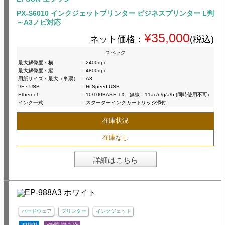
PX-S6010 インクジェットプリンター ビジネスプリンター L判
～A3ノビ対応
¥35,000
ネット価格：
(税込)
スペック
最大解像度・横
:
2400dpi
最大解像度・縦
:
4800dpi
用紙サイズ・最大（単票）
:
A3
I/F・USB
:
Hi-Speed USB
Ethernet
:
10/100BASE-TX、無線：11ac/n/g/a/b (同時使用不可)
インク一式
:
スターターインクカートリッジ添付
在庫状況
在庫なし
詳細はこちら
ハードウェア
プリンター
インクジェット
送料無料
24時間以内に出荷