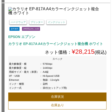
ハードウェア
プリンター
インクジェット
送料無料
24時間以内に出荷
EPSON エプソン
カラリオ EP-817A A4カラーインクジェット複合機 ホワイト
¥28,215
ネット価格：
(税込)
スペック
最大解像度・横
:
5760dpi
最大解像度・縦
:
1440dpi
用紙サイズ・最大（単票）
:
A4縦
I/F・USB
:
Hi-Speed USB
Ethernet
:
無線：11n/g/b
インク・種類
:
染料
インク一式
:
添付(セットアップ用)
在庫状況
在庫あり