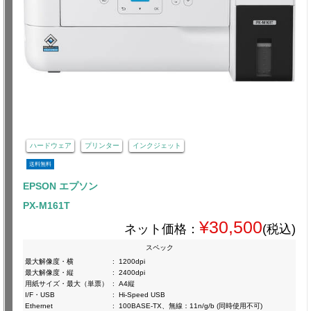
ハードウェア
プリンター
インクジェット
送料無料
EPSON エプソン
PX-M161T
¥30,500
ネット価格：
(税込)
スペック
最大解像度・横
:
1200dpi
最大解像度・縦
:
2400dpi
用紙サイズ・最大（単票）
:
A4縦
I/F・USB
:
Hi-Speed USB
Ethernet
:
100BASE-TX、無線：11n/g/b (同時使用不可)