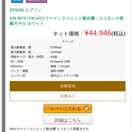
送料無料
24時間以内に出荷
EPSON エプソン
EW-M757TW A4カラーインクジェット複合機・エコタンク搭
載モデル ホワイト
¥44,946
ネット価格：
(税込)
スペック
最大解像度・横
:
5760dpi
最大解像度・縦
:
1440dpi
用紙サイズ・最大（単票）
:
A4縦
I/F・USB
:
Hi-Speed USB
Ethernet
:
無線：11n/g/b
インク・種類
:
染料+顔料
インク一式
:
添付(セットアップ用)
在庫状況
在庫あり
カートに入れる
詳細はこちら
A4カラーインクジェット複合機 エコタンク搭載モデル