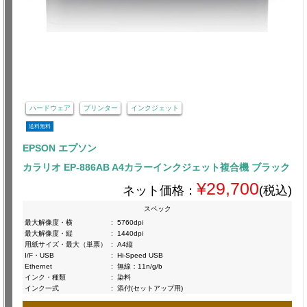
ハードウェア
プリンター
インクジェット
送料無料
EPSON エプソン
カラリオ EP-886AB A4カラーインクジェット複合機 ブラック
¥29,700
ネット価格：
(税込)
スペック
最大解像度・横
:
5760dpi
最大解像度・縦
:
1440dpi
用紙サイズ・最大（単票）
:
A4縦
I/F・USB
:
Hi-Speed USB
Ethernet
:
無線：11n/g/b
インク・種類
:
染料
インク一式
:
添付(セットアップ用)