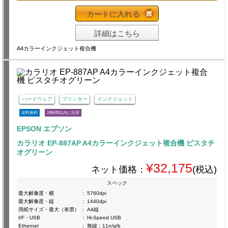
カートに入れる
詳細はこちら
A4カラーインクジェット複合機
ハードウェア
プリンター
インクジェット
送料無料
24時間以内に出荷
EPSON エプソン
カラリオ EP-887AP A4カラーインクジェット複合機 ピスタチ
オグリーン
¥32,175
ネット価格：
(税込)
スペック
最大解像度・横
:
5760dpi
最大解像度・縦
:
1440dpi
用紙サイズ・最大（単票）
:
A4縦
I/F・USB
:
Hi-Speed USB
Ethernet
:
無線：11n/g/b