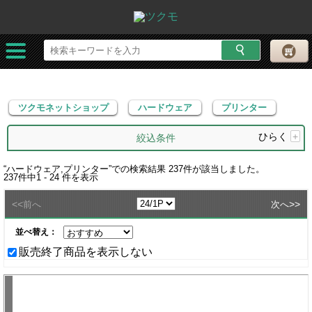
ツクモネットショップ
ハードウェア
プリンター
ツクモネットショップ
ハードウェア
プリンター
ひらく
+
絞込条件
“
ハードウェア,プリンター
”での検索結果
237
件が該当しました。
237
件中
1 - 24
件を表示
<<
>>
前へ
次へ
並べ替え：
販売終了商品を表示しない