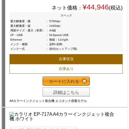
¥44,946
ネット価格：
(税込)
スペック
最大解像度・横
:
5760dpi
最大解像度・縦
:
1440dpi
用紙サイズ・最大（単票）
:
A4縦
I/F・USB
:
Hi-Speed USB
Ethernet
:
無線：11n/g/b
インク・種類
:
染料+顔料
インク一式
:
添付(セットアップ用)
在庫状況
在庫あり
カートに入れる
詳細はこちら
A4カラーインクジェット複合機 エコタンク搭載モデル