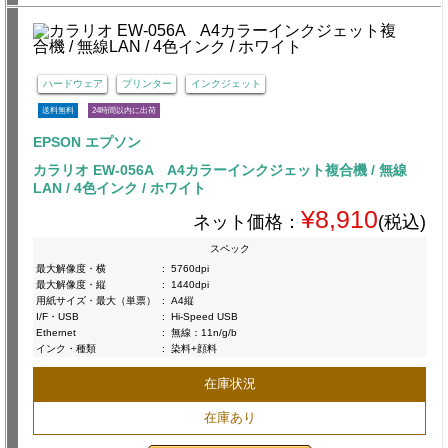
ハードウェア
プリンター
インクジェット
送料無料
24時間以内に出荷
EPSON エプソン
カラリオ EW-056A A4カラーインクジェット複合機 / 無線
LAN / 4色インク / ホワイト
¥8,910
ネット価格：
(税込)
スペック
最大解像度・横
:
5760dpi
最大解像度・縦
:
1440dpi
用紙サイズ・最大（単票）
:
A4縦
I/F・USB
:
Hi-Speed USB
Ethernet
:
無線：11n/g/b
インク・種類
:
染料+顔料
在庫状況
在庫あり