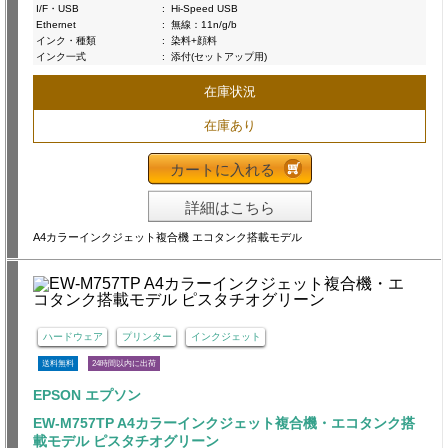
I/F・USB
:
Hi-Speed USB
Ethernet
:
無線：11n/g/b
インク・種類
:
染料+顔料
インク一式
:
添付(セットアップ用)
在庫状況
在庫あり
カートに入れる
詳細はこちら
A4カラーインクジェット複合機 エコタンク搭載モデル
ハードウェア
プリンター
インクジェット
送料無料
24時間以内に出荷
EPSON エプソン
EW-M757TP A4カラーインクジェット複合機・エコタンク搭
載モデル ピスタチオグリーン