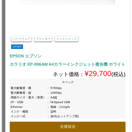
ハードウェア
プリンター
インクジェット
送料無料
EPSON エプソン
カラリオ EP-886AW A4カラーインクジェット複合機 ホワイト
¥29,700
ネット価格：
(税込)
スペック
最大解像度・横
:
5760dpi
最大解像度・縦
:
1440dpi
用紙サイズ・最大（単票）
:
A4縦
I/F・USB
:
Hi-Speed USB
Ethernet
:
無線：11n/g/b
インク・種類
:
染料
インク一式
:
添付(セットアップ用)
在庫状況