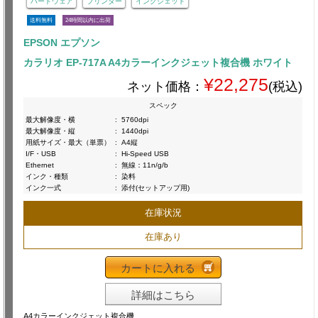
ハードウェア
プリンター
インクジェット
送料無料
24時間以内に出荷
EPSON エプソン
カラリオ EP-717A A4カラーインクジェット複合機 ホワイト
¥22,275
ネット価格：
(税込)
スペック
最大解像度・横
:
5760dpi
最大解像度・縦
:
1440dpi
用紙サイズ・最大（単票）
:
A4縦
I/F・USB
:
Hi-Speed USB
Ethernet
:
無線：11n/g/b
インク・種類
:
染料
インク一式
:
添付(セットアップ用)
在庫状況
在庫あり
カートに入れる
詳細はこちら
A4カラーインクジェット複合機