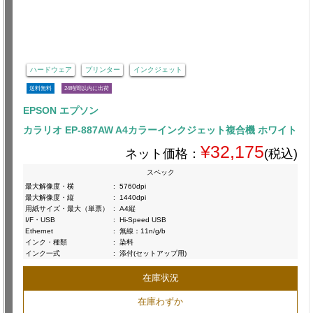
ハードウェア
プリンター
インクジェット
送料無料
24時間以内に出荷
EPSON エプソン
カラリオ EP-887AW A4カラーインクジェット複合機 ホワイト
¥32,175
ネット価格：
(税込)
スペック
最大解像度・横
:
5760dpi
最大解像度・縦
:
1440dpi
用紙サイズ・最大（単票）
:
A4縦
I/F・USB
:
Hi-Speed USB
Ethernet
:
無線：11n/g/b
インク・種類
:
染料
インク一式
:
添付(セットアップ用)
在庫状況
在庫わずか