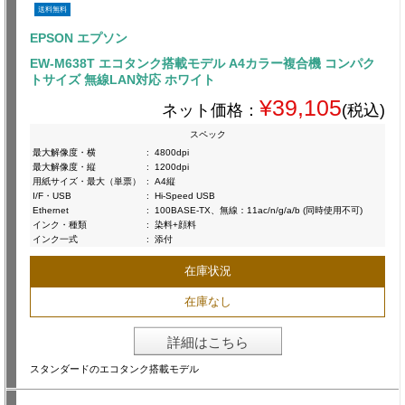
送料無料
EPSON エプソン
EW-M638T エコタンク搭載モデル A4カラー複合機 コンパク
トサイズ 無線LAN対応 ホワイト
¥39,105
ネット価格：
(税込)
スペック
最大解像度・横
:
4800dpi
最大解像度・縦
:
1200dpi
用紙サイズ・最大（単票）
:
A4縦
I/F・USB
:
Hi-Speed USB
Ethernet
:
100BASE-TX、無線：11ac/n/g/a/b (同時使用不可)
インク・種類
:
染料+顔料
インク一式
:
添付
在庫状況
在庫なし
詳細はこちら
スタンダードのエコタンク搭載モデル