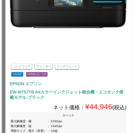
ハードウェア
プリンター
インクジェット
送料無料
24時間以内に出荷
EPSON エプソン
EW-M757TB A4カラーインクジェット複合機・エコタンク搭
載モデル ブラック
¥44,946
ネット価格：
(税込)
スペック
最大解像度・横
:
5760dpi
最大解像度・縦
:
1440dpi
用紙サイズ・最大（単票）
:
A4縦