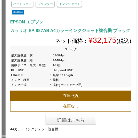
ハードウェア
プリンター
インクジェット
送料無料
EPSON エプソン
カラリオ EP-887AB A4カラーインクジェット複合機 ブラック
¥32,175
ネット価格：
(税込)
スペック
最大解像度・横
:
5760dpi
最大解像度・縦
:
1440dpi
用紙サイズ・最大（単票）
:
A4縦
I/F・USB
:
Hi-Speed USB
Ethernet
:
無線：11n/g/b
インク・種類
:
染料
インク一式
:
添付(セットアップ用)
在庫状況
在庫なし
詳細はこちら
A4カラーインクジェット複合機