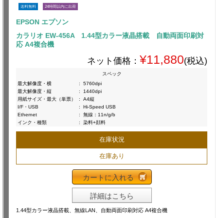
送料無料
24時間以内に出荷
EPSON エプソン
カラリオ EW-456A 1.44型カラー液晶搭載 自動両面印刷対
応 A4複合機
¥11,880
ネット価格：
(税込)
スペック
最大解像度・横
:
5760dpi
最大解像度・縦
:
1440dpi
用紙サイズ・最大（単票）
:
A4縦
I/F・USB
:
Hi-Speed USB
Ethernet
:
無線：11n/g/b
インク・種類
:
染料+顔料
在庫状況
在庫あり
カートに入れる
詳細はこちら
1.44型カラー液晶搭載、無線LAN、自動両面印刷対応 A4複合機