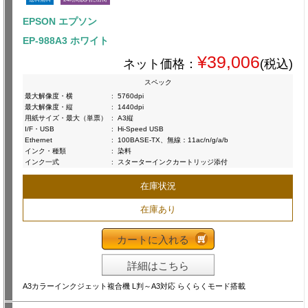
EPSON エプソン
EP-988A3 ホワイト
¥39,006
ネット価格：
(税込)
スペック
最大解像度・横
:
5760dpi
最大解像度・縦
:
1440dpi
用紙サイズ・最大（単票）
:
A3縦
I/F・USB
:
Hi-Speed USB
Ethernet
:
100BASE-TX、無線：11ac/n/g/a/b
インク・種類
:
染料
インク一式
:
スターターインクカートリッジ添付
在庫状況
在庫あり
カートに入れる
詳細はこちら
A3カラーインクジェット複合機 L判～A3対応 らくらくモード搭載