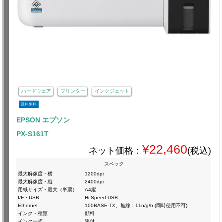
ハードウェア
プリンター
インクジェット
送料無料
EPSON エプソン
PX-S161T
¥22,460
ネット価格：
(税込)
スペック
最大解像度・横
:
1200dpi
最大解像度・縦
:
2400dpi
用紙サイズ・最大（単票）
:
A4縦
I/F・USB
:
Hi-Speed USB
Ethernet
:
100BASE-TX、無線：11n/g/b (同時使用不可)
インク・種類
:
顔料
インク一式
:
添付