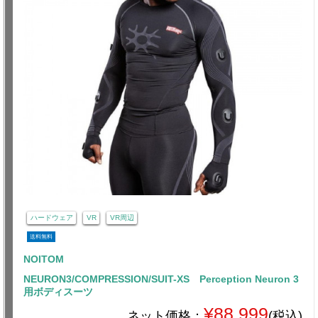
ハードウェア
VR
VR周辺
送料無料
NOITOM
NEURON3/COMPRESSION/SUIT-XS Perception Neuron 3
用ボディスーツ
¥88,999
ネット価格：
(税込)