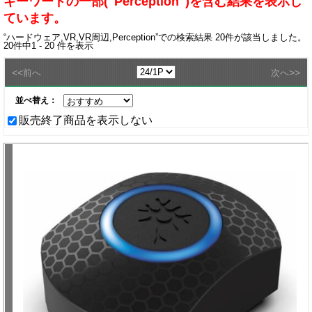
キーワードの一部("Perception")を含む結果を表示し
ています。
“
ハードウェア,VR,VR周辺,Perception
”での検索結果
20
件が該当しました。
20
件中
1 - 20
件を表示
<<
>>
前へ
次へ
並べ替え：
販売終了商品を表示しない