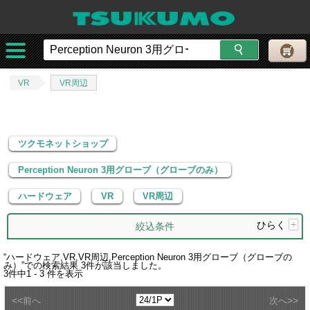
ツクモネットショップ
Perception Neuron 3用グローブ（グローブのみ）
ハードウェア
VR
VR周辺
ツクモネットショップ
Perception Neuron 3用グローブ（グローブのみ）
ハードウェア
VR
VR周辺
ひらく
+
絞込条件
“
ハードウェア,VR,VR周辺,Perception Neuron 3用グローブ（グローブの
み）
”での検索結果
3
件が該当しました。
3
件中
1 - 3
件を表示
<<
>>
前へ
次へ