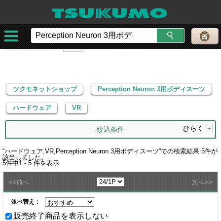
ツクモネットショップ
Perception Neuron 3用ボディスーツ
ハードウェア
VR
ツクモネットショップ
Perception Neuron 3用ボディスーツ
ハードウェア
VR
ひらく
+
絞込条件
“
ハードウェア,VR,Perception Neuron 3用ボディスーツ
”での検索結果
5
件が
該当しました。
5
件中
1 - 5
件を表示
<<
>>
前へ
次へ
並べ替え：
販売終了商品を表示しない