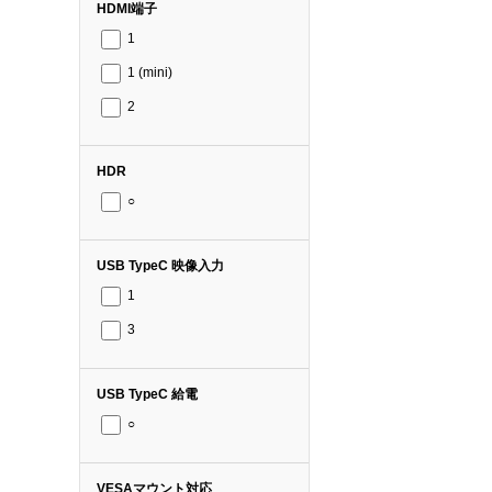
HDMI端子
1
1 (mini)
2
HDR
○
USB TypeC 映像入力
1
3
USB TypeC 給電
○
VESAマウント対応