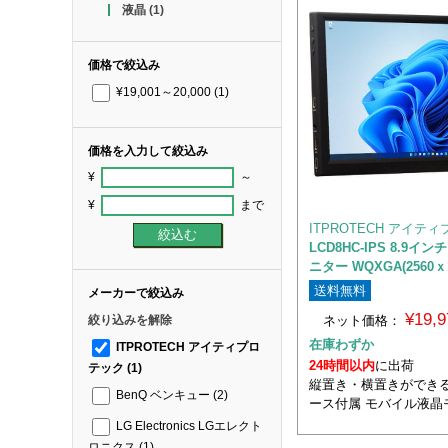
液晶
(1)
価格で絞込み
¥19,001～20,000
(1)
価格を入力して絞込み
¥
～
¥
まで
ITPROTECH アイテ
LCD8HC-IPS 8.9イ
ニター WQXGA(2560ｘ1
送料無料
メーカーで絞込み
¥19,
ネット価格：
絞り込みを解除
在庫わずか
ITPROTECH アイティプロ
24時間以内
に出荷
テック
(1)
縦置き・横置きができ
BenQ ベンキュー
(2)
ース付属 モバイル液晶
LG Electronics LGエレクト
ロニクス
(1)