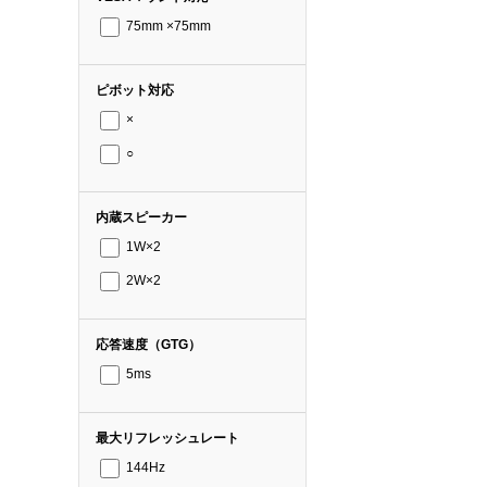
75mm ×75mm
ピボット対応
×
○
内蔵スピーカー
1W×2
2W×2
応答速度（GTG）
5ms
最大リフレッシュレート
144Hz