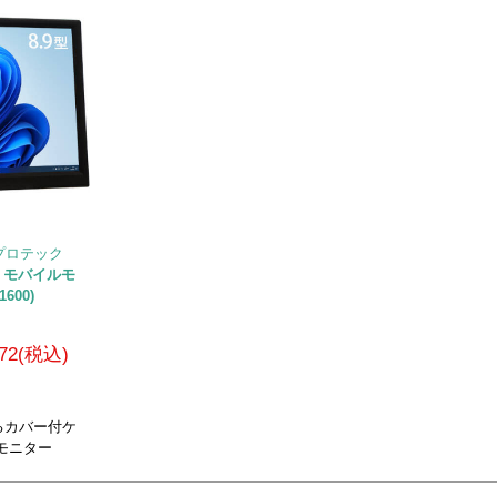
ィプロテック
ンチ モバイルモ
600)
972(税込)
るカバー付ケ
モニター