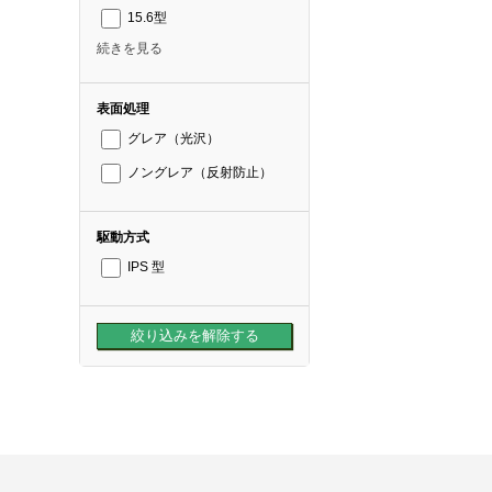
15.6型
続きを見る
表面処理
グレア（光沢）
ノングレア（反射防止）
駆動方式
IPS 型