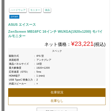
ハードウェア
モニター
液晶
送料無料
ASUS エイスース
ZenScreen MB16FC 16インチ WUXGA(1920x1200) モバイ
ルモニター
¥23,221
ネット価格：
(税込)
スペック
駆動方式
:
IPS 型
表面処理
:
アンチグレア
液晶パネルサイズ
:
16型
最大解像度
:
1920×1200
応答速度（GTG）
:
5ms
HDMI端子
:
1 (mini)
USB TypeC 映像入力
:
2
内蔵スピーカー
:
×
在庫状況
在庫なし