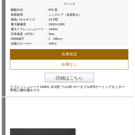
スペック
駆動方式
:
IPS 型
表面処理
:
ノングレア（反射防止）
液晶パネルサイズ
:
15.6型
最大解像度
:
1920×1080
最大リフレッシュレート
:
144Hz
応答速度（GTG）
:
3ms
HDMI端子
:
1 （Micro）
内蔵スピーカー
:
1W×2
在庫状況
在庫なし
詳細はこちら
リフレッシュレート144Hz 15.6型 フルHD ポータブルIPSゲーミングモニター
専用三脚付属モデル