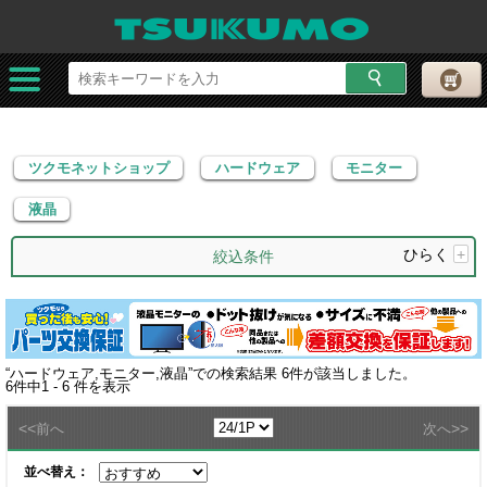
ツクモネットショップ
ハードウェア
モニター
液晶
ツクモネットショップ
ハードウェア
モニター
液晶
ひらく
+
絞込条件
“
ハードウェア,モニター,液晶
”での検索結果
6
件が該当しました。
6
件中
1 - 6
件を表示
<<
>>
前へ
次へ
並べ替え：