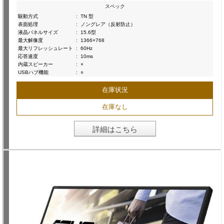
スペック
駆動方式
:
TN 型
表面処理
:
ノングレア（反射防止）
液晶パネルサイズ
:
15.6型
最大解像度
:
1366×768
最大リフレッシュレート
:
60Hz
応答速度
:
10ms
内蔵スピーカー
:
×
USBハブ機能
:
○
在庫状況
在庫なし
詳細はこちら