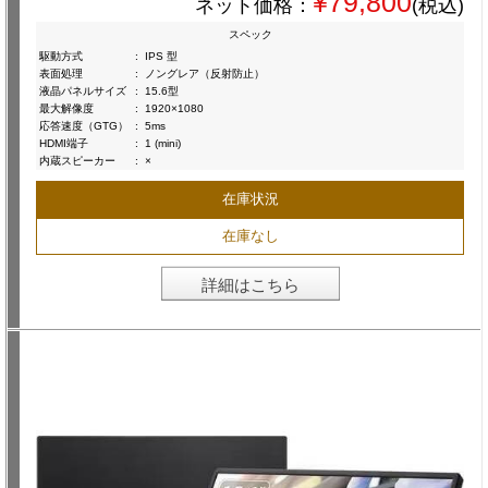
¥79,800
ネット価格：
(税込)
スペック
駆動方式
:
IPS 型
表面処理
:
ノングレア（反射防止）
液晶パネルサイズ
:
15.6型
最大解像度
:
1920×1080
応答速度（GTG）
:
5ms
HDMI端子
:
1 (mini)
内蔵スピーカー
:
×
在庫状況
在庫なし
詳細はこちら