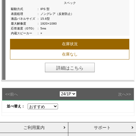
スペック
駆動方式
:
IPS 型
表面処理
:
ノングレア（反射防止）
液晶パネルサイズ
:
15.6型
最大解像度
:
1920×1080
応答速度（GTG）
:
5ms
内蔵スピーカー
:
×
在庫状況
在庫なし
詳細はこちら
<<
>>
前へ
次へ
並べ替え：
ご利用案内
サポート