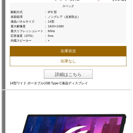
スペック
駆動方式
:
IPS 型
表面処理
:
ノングレア（反射防止）
液晶パネルサイズ
:
14型
最大解像度
:
1920×1080
最大リフレッシュレート
:
60Hz
応答速度（GTG）
:
5ms
内蔵スピーカー
:
×
在庫状況
在庫なし
詳細はこちら
14型ワイド ポータブルUSB Type-C液晶ディスプレイ