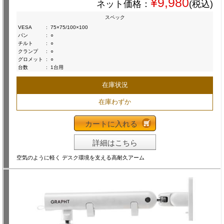
¥9,980
ネット価格：
(税込)
スペック
VESA
:
75×75/100×100
パン
:
○
チルト
:
○
クランプ
:
○
グロメット
:
○
台数
:
1台用
在庫状況
在庫わずか
カートに入れる
詳細はこちら
空気のように軽く デスク環境を支える高耐久アーム