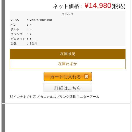
¥14,980
ネット価格：
(税込)
スペック
VESA
:
75×75/100×100
パン
:
○
チルト
:
○
クランプ
:
○
グロメット
:
○
台数
:
1台用
在庫状況
在庫わずか
カートに入れる
詳細はこちら
34インチまで対応 メカニカルスプリング搭載 モニターアーム