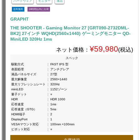
ハードウェア
モニター
液晶
送料無料
24時間以内に出荷
GRAPHT
THE SHOOTER - Gaming Monitor 27 [GRT090-2732DML-
BK2] 27インチ WQHD(2560x1440) ゲーミングモニター QD-
MiniLED 320Hz 1ms
¥59,980
ネット価格：
(税込)
スペック
駆動方式
:
FAST IPS 型
表面処理
:
アンチグレア
液晶パネルサイズ
:
27型
最大解像度
:
2560×1440
最大リフレッシュレート
:
320Hz
miniLED
:
1152ゾーン
量子ドット
:
○
HDR
:
HDR 1000
応答速度
:
1ms
応答速度（GTG）
:
5ms
HDMI端子
:
2
DisplayPort
:
1
VESAマウント対応
:
100mm ×100mm
ピボット対応
:
○