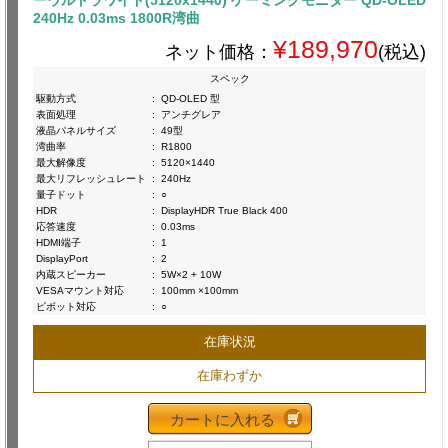
240Hz 0.03ms 1800R湾曲
¥189,970
ネット価格：
(税込)
スペック
駆動方式
:
QD-OLED 型
表面処理
:
アンチグレア
液晶パネルサイズ
:
49型
湾曲率
:
R1800
最大解像度
:
5120×1440
最大リフレッシュレート
:
240Hz
量子ドット
:
○
HDR
:
DisplayHDR True Black 400
応答速度
:
0.03ms
HDMI端子
:
1
DisplayPort
:
2
内蔵スピーカー
:
5W×2 + 10W
VESAマウント対応
:
100mm ×100mm
ピボット対応
:
○
在庫状況
在庫わずか
カートに入れる