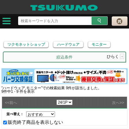
ツクモネットショップ
ハードウェア
モニター
ツクモネットショップ
ハードウェア
モニター
ひらく
+
絞込条件
“
ハードウェア,モニター
”での検索結果
9
件が該当しました。
9
件中
1 - 9
件を表示
<<
>>
前へ
次へ
並べ替え：
販売終了商品を表示しない