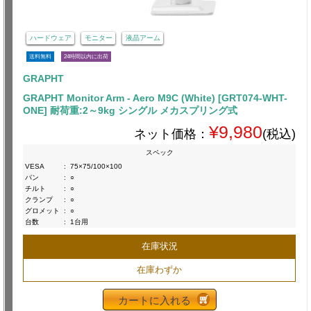
ハードウェア
モニター
液晶アーム
送料無料
24時間以内に出荷
GRAPHT
GRAPHT Monitor Arm - Aero M9C (White) [GRT074-WHT-
ONE] 耐荷重:2～9kg シングル メカスプリング式
¥9,980
ネット価格：
(税込)
スペック
VESA
:
75×75/100×100
パン
:
○
チルト
:
○
クランプ
:
○
グロメット
:
○
台数
:
1台用
在庫状況
在庫わずか
カートに入れる