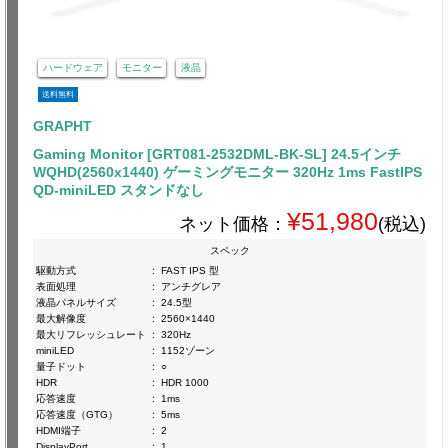
ハードウェア
モニター
液晶
送料無料
GRAPHT
Gaming Monitor [GRT081-2532DML-BK-SL] 24.5インチ
WQHD(2560x1440) ゲーミングモニター 320Hz 1ms FastIPS
QD-miniLED スタンドなし
¥51,980
ネット価格：
(税込)
スペック
駆動方式
:
FAST IPS 型
表面処理
:
アンチグレア
液晶パネルサイズ
:
24.5型
最大解像度
:
2560×1440
最大リフレッシュレート
:
320Hz
miniLED
:
1152ゾーン
量子ドット
:
○
HDR
:
HDR 1000
応答速度
:
1ms
応答速度（GTG）
:
5ms
HDMI端子
:
2
DisplayPort
:
1