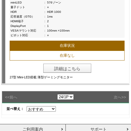
miniLED
:
576ゾーン
量子ドット
:
○
HDR
:
HDR 1000
応答速度（GTG）
:
1ms
HDMI端子
:
2
DisplayPort
:
1
VESAマウント対応
:
100mm ×100mm
ピボット対応
:
○
在庫状況
在庫なし
詳細はこちら
27型 Mini-LED搭載 薄型ゲーミングモニター
<<
>>
前へ
次へ
並べ替え：
ご利用案内
サポート