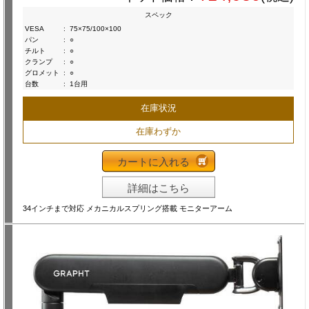
スペック
VESA
:
75×75/100×100
パン
:
○
チルト
:
○
クランプ
:
○
グロメット
:
○
台数
:
1台用
在庫状況
在庫わずか
カートに入れる
詳細はこちら
34インチまで対応 メカニカルスプリング搭載 モニターアーム