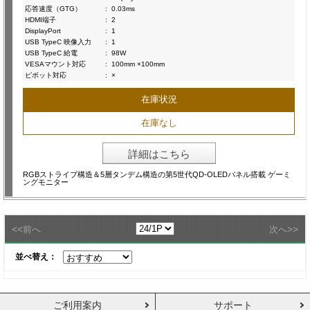
応答速度（GTG）
:
0.03ms
HDMI端子
:
2
DisplayPort
:
1
USB TypeC 映像入力
:
1
USB TypeC 給電
:
98W
VESAマウント対応
:
100mm ×100mm
ピボット対応
:
×
在庫状況
在庫なし
詳細はこちら
RGBストライプ構造＆5層タンデム構造の第5世代QD-OLEDパネル搭載 ゲーミ
ングモニター
<<
>>
前へ
次へ
並べ替え：
ご利用案内
サポート