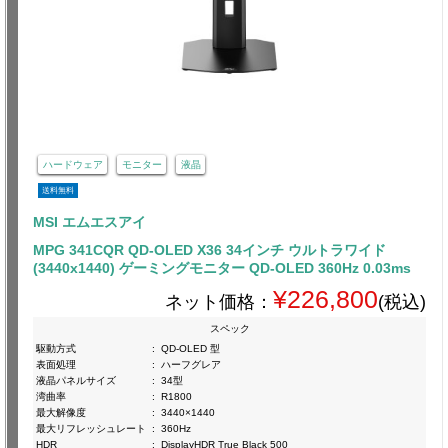
ハードウェア
モニター
液晶
送料無料
MSI エムエスアイ
MPG 341CQR QD-OLED X36 34インチ ウルトラワイド
(3440x1440) ゲーミングモニター QD-OLED 360Hz 0.03ms
¥226,800
ネット価格：
(税込)
スペック
駆動方式
:
QD-OLED 型
表面処理
:
ハーフグレア
液晶パネルサイズ
:
34型
湾曲率
:
R1800
最大解像度
:
3440×1440
最大リフレッシュレート
:
360Hz
HDR
:
DisplayHDR True Black 500