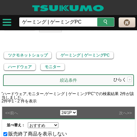
ツクモネットショップ
ゲーミング | ゲーミングPC
ハードウェア
モニター
ツクモネットショップ
ゲーミング | ゲーミングPC
ハードウェア
モニター
ひらく
+
絞込条件
“
ハードウェア,モニター,ゲーミング | ゲーミングPC
”での検索結果
2
件が該
当しました。
2
件中
1 - 2
件を表示
<<
>>
前へ
次へ
並べ替え：
販売終了商品を表示しない