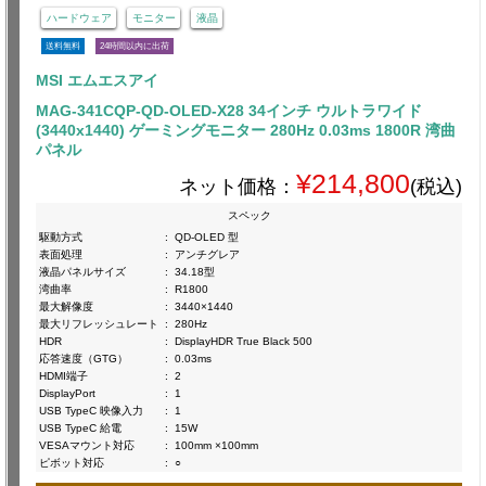
ハードウェア
モニター
液晶
送料無料
24時間以内に出荷
MSI エムエスアイ
MAG-341CQP-QD-OLED-X28 34インチ ウルトラワイド
(3440x1440) ゲーミングモニター 280Hz 0.03ms 1800R 湾曲
パネル
¥214,800
ネット価格：
(税込)
スペック
駆動方式
:
QD-OLED 型
表面処理
:
アンチグレア
液晶パネルサイズ
:
34.18型
湾曲率
:
R1800
最大解像度
:
3440×1440
最大リフレッシュレート
:
280Hz
HDR
:
DisplayHDR True Black 500
応答速度（GTG）
:
0.03ms
HDMI端子
:
2
DisplayPort
:
1
USB TypeC 映像入力
:
1
USB TypeC 給電
:
15W
VESAマウント対応
:
100mm ×100mm
ピボット対応
:
○