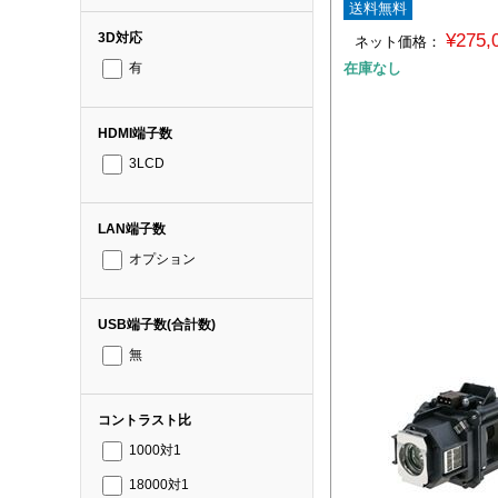
送料無料
¥275
3D対応
ネット価格：
在庫なし
有
HDMI端子数
3LCD
LAN端子数
オプション
USB端子数(合計数)
無
コントラスト比
1000対1
18000対1