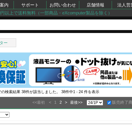
案内
サポート
お問い合わせ
店舗情報
法人営
00円以上で送料無料（一部商品・eXcomputer製品を除く）
ター
での検索結果
38
件が該当しました。
38
件中
1 - 24
件を表示
<<
<
1
2
>
>>
販売終了
最初
最後