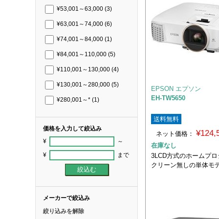
¥53,001～63,000
(3)
¥63,001～74,000
(6)
¥74,001～84,000
(1)
¥84,001～110,000
(5)
¥110,001～130,000
(4)
¥130,001～280,000
(5)
EPSON エプソン
EH-TW5650
¥280,001～*
(1)
送料無料
価格を入力して絞込み
¥124
ネット価格：
¥
～
在庫なし
¥
まで
3LCD方式のホームプロ
クリーン無しの単体モ
メーカーで絞込み
絞り込みを解除