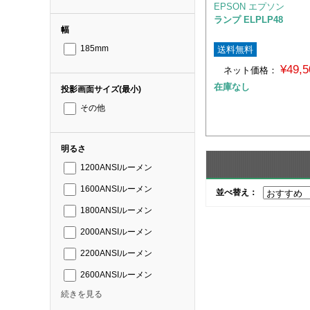
EPSON エプソン
ランプ ELPLP48
幅
送料無料
185mm
¥49,
ネット価格：
在庫なし
投影画面サイズ(最小)
その他
明るさ
1200ANSIルーメン
1600ANSIルーメン
並べ替え：
1800ANSIルーメン
2000ANSIルーメン
2200ANSIルーメン
2600ANSIルーメン
続きを見る