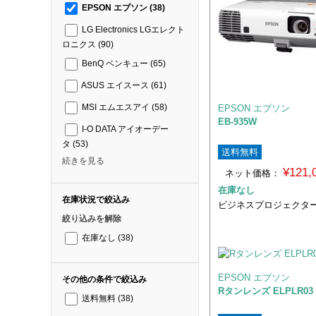
EPSON エプソン
(38)
LG Electronics LGエレクト
ロニクス
(90)
BenQ ベンキュー
(65)
ASUS エイスース
(61)
EPSON エプソン
MSI エムエスアイ
(58)
EB-935W
I-O DATA アイオーデー
タ
(53)
送料無料
続きを見る
¥121
ネット価格：
在庫なし
在庫状況で絞込み
ビジネスプロジェクタ
絞り込みを解除
在庫なし
(38)
EPSON エプソン
その他の条件で絞込み
Rタンレンズ ELPLR03
送料無料
(38)