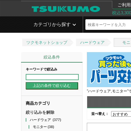
ご利用
税込3,3
カテゴリから探す
ツクモネットショップ
ハードウェア
モニ
絞込条件
キーワードで絞込み
“
ハードウェア,モニター
”
商品カテゴリ
絞り込みを解除
並べ替え：
ハードウェア
(377)
モニター
(38)