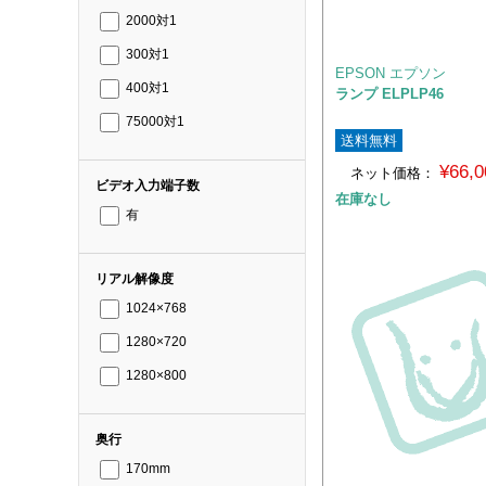
2000対1
300対1
EPSON エプソン
400対1
ランプ ELPLP46
75000対1
送料無料
¥66,
ネット価格：
ビデオ入力端子数
在庫なし
有
リアル解像度
1024×768
1280×720
1280×800
奥行
170mm