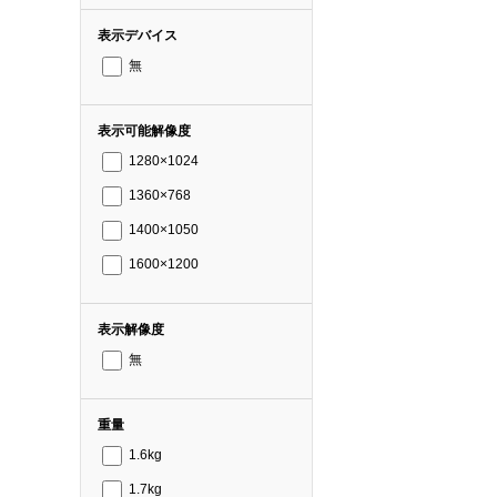
表示デバイス
無
表示可能解像度
1280×1024
1360×768
1400×1050
1600×1200
表示解像度
無
重量
1.6kg
1.7kg