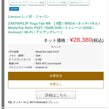
ハードウェア
パソコン本体
タブレット本体
Wi-Fiタブレット
送料無料
Lenovo レノボ・ジャパン
ZA870041JP Yoga Tab M8 [ 8型 / WXGA / タッチパネル /
MediaTek Helio P22T / RAM:3GB / ストレージ:32GB /
Android / Wi-Fi / アイアングレー ]
¥28,380
ネット価格：
(税込)
スペック
CPU名称
:
MediaTek Helio P22T
メモリ（標準）
:
3GB
ディスプレイサイズ
:
8.0型
無線LAN
:
IEEE 802.11ac/n/g/a/b
プリインストールOS
:
Android 11
在庫状況
在庫なし
詳細はこちら
8型 タッチパネル Wi-Fi Androidタブレット