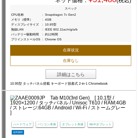
ネット価格：
(税込)
スペック
CPU名称
:
Snapdragon 7c Gen2
メモリ（標準）
:
4GB
ディスプレイサイズ
:
10.95型
無線LAN
:
IEEE 802.11ac/n/g/a/b
バッテリー駆動時間
:
約12時間
プリインストールOS
:
Chrome OS
在庫状況
在庫なし
詳細はこちら
10.95型 タッチパネル搭載 キーボード脱着式 2-in-1 Chromebook
ハードウェア
パソコン本体
タブレット本体
Wi-Fiタブレット
送料無料