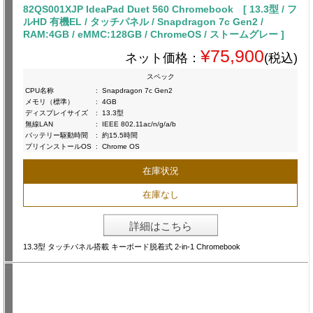
82QS001XJP IdeaPad Duet 560 Chromebook [ 13.3型 / フ
ルHD 有機EL / タッチパネル / Snapdragon 7c Gen2 /
RAM:4GB / eMMC:128GB / ChromeOS / ストームグレー ]
¥75,900
ネット価格：
(税込)
スペック
CPU名称
:
Snapdragon 7c Gen2
メモリ（標準）
:
4GB
ディスプレイサイズ
:
13.3型
無線LAN
:
IEEE 802.11ac/n/g/a/b
バッテリー駆動時間
:
約15.5時間
プリインストールOS
:
Chrome OS
在庫状況
在庫なし
詳細はこちら
13.3型 タッチパネル搭載 キーボード脱着式 2-in-1 Chromebook