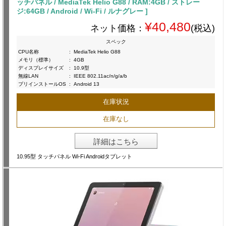
ッチパネル / MediaTek Helio G88 / RAM:4GB / ストレー
ジ:64GB / Android / Wi-Fi / ルナグレー ]
¥40,480
ネット価格：
(税込)
スペック
CPU名称
:
MediaTek Helio G88
メモリ（標準）
:
4GB
ディスプレイサイズ
:
10.9型
無線LAN
:
IEEE 802.11ac/n/g/a/b
プリインストールOS
:
Android 13
在庫状況
在庫なし
詳細はこちら
10.95型 タッチパネル Wi-Fi Androidタブレット