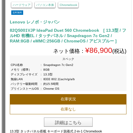
ハードウェア
パソコン本体
Chromebook
送料無料
Lenovo レノボ・ジャパン
82QS001VJP IdeaPad Duet 560 Chromebook [ 13.3型 / フ
ルHD 有機EL / タッチパネル / Snapdragon 7c Gen2 /
RAM:8GB / eMMC:256GB / ChromeOS / アビスブルー ]
¥86,900
ネット価格：
(税込)
スペック
CPU名称
:
Snapdragon 7c Gen2
メモリ（標準）
:
8GB
ディスプレイサイズ
:
13.3型
無線LAN
:
IEEE 802.11ac/n/g/a/b
バッテリー駆動時間
:
約15.5時間
プリインストールOS
:
Chrome OS
在庫状況
在庫なし
詳細はこちら
13.3型 タッチパネル搭載 キーボード脱着式 2-in-1 Chromebook