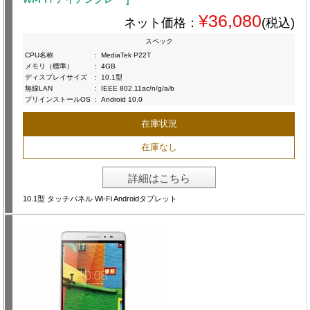
¥36,080
ネット価格：
(税込)
スペック
CPU名称
:
MediaTek P22T
メモリ（標準）
:
4GB
ディスプレイサイズ
:
10.1型
無線LAN
:
IEEE 802.11ac/n/g/a/b
プリインストールOS
:
Android 10.0
在庫状況
在庫なし
詳細はこちら
10.1型 タッチパネル Wi-Fi Androidタブレット