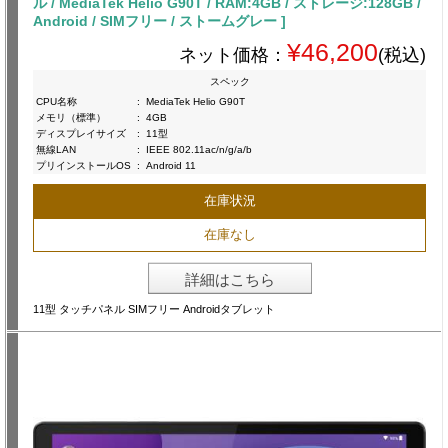
ル / MediaTek Helio G90T / RAM:4GB / ストレージ:128GB /
Android / SIMフリー / ストームグレー ]
¥46,200
ネット価格：
(税込)
スペック
CPU名称
:
MediaTek Helio G90T
メモリ（標準）
:
4GB
ディスプレイサイズ
:
11型
無線LAN
:
IEEE 802.11ac/n/g/a/b
プリインストールOS
:
Android 11
在庫状況
在庫なし
詳細はこちら
11型 タッチパネル SIMフリー Androidタブレット