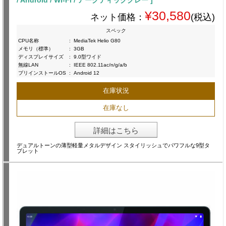
/ Android / Wi-Fi / アークティックグレー ]
¥30,580
ネット価格：
(税込)
スペック
CPU名称
:
MediaTek Helio G80
メモリ（標準）
:
3GB
ディスプレイサイズ
:
9.0型ワイド
無線LAN
:
IEEE 802.11ac/n/g/a/b
プリインストールOS
:
Android 12
在庫状況
在庫なし
詳細はこちら
デュアルトーンの薄型軽量メタルデザイン スタイリッシュでパワフルな9型タ
ブレット