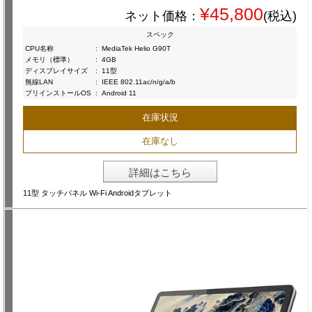
¥45,800
ネット価格：
(税込)
スペック
CPU名称
:
MediaTek Helio G90T
メモリ（標準）
:
4GB
ディスプレイサイズ
:
11型
無線LAN
:
IEEE 802.11ac/n/g/a/b
プリインストールOS
:
Android 11
在庫状況
在庫なし
詳細はこちら
11型 タッチパネル Wi-Fi Androidタブレット