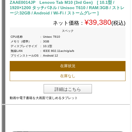
ZAAE0014JP Lenovo Tab M10 (3rd Gen) [ 10.1型 /
1920×1200 タッチパネル / Unisoc T610 / RAM:3GB / ストレ
ージ:32GB / Android / Wi-Fi / ストームグレー ]
¥39,380
ネット価格：
(税込)
スペック
CPU名称
:
Unisoc T610
メモリ（標準）
:
3GB
ディスプレイサイズ
:
10.1型
無線LAN
:
IEEE 802.11ac/n/g/a/b
プリインストールOS
:
Android 12
在庫状況
在庫なし
詳細はこちら
動画や電子書籍を大画面で楽しめるタブレット