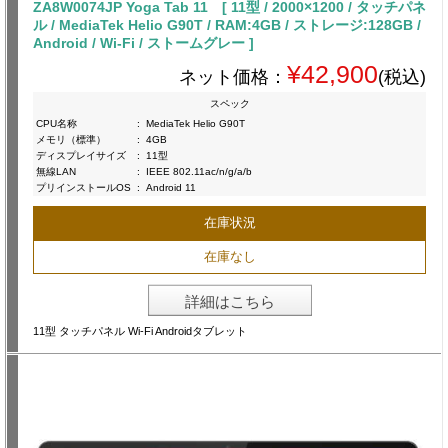
ZA8W0074JP Yoga Tab 11 [ 11型 / 2000×1200 / タッチパネ
ル / MediaTek Helio G90T / RAM:4GB / ストレージ:128GB /
Android / Wi-Fi / ストームグレー ]
¥42,900
ネット価格：
(税込)
スペック
CPU名称
:
MediaTek Helio G90T
メモリ（標準）
:
4GB
ディスプレイサイズ
:
11型
無線LAN
:
IEEE 802.11ac/n/g/a/b
プリインストールOS
:
Android 11
在庫状況
在庫なし
詳細はこちら
11型 タッチパネル Wi-Fi Androidタブレット