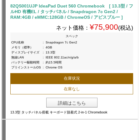
82QS001UJP IdeaPad Duet 560 Chromebook [ 13.3型 / フ
ルHD 有機EL / タッチパネル / Snapdragon 7c Gen2 /
RAM:4GB / eMMC:128GB / ChromeOS / アビスブルー ]
¥75,900
ネット価格：
(税込)
スペック
CPU名称
:
Snapdragon 7c Gen2
メモリ（標準）
:
4GB
ディスプレイサイズ
:
13.3型
無線LAN
:
IEEE 802.11ac/n/g/a/b
バッテリー駆動時間
:
約15.5時間
プリインストールOS
:
Chrome OS
在庫状況
在庫なし
詳細はこちら
13.3型 タッチパネル搭載 キーボード脱着式 2-in-1 Chromebook