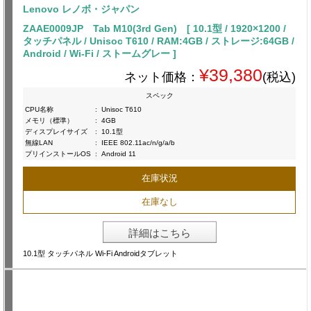
Lenovo レノボ・ジャパン
ZAAE0009JP Tab M10(3rd Gen) [ 10.1型 / 1920×1200 /
タッチパネル / Unisoc T610 / RAM:4GB / ストレージ:64GB /
Android / Wi-Fi / ストームグレー ]
¥39,380
ネット価格：
(税込)
スペック
CPU名称
:
Unisoc T610
メモリ（標準）
:
4GB
ディスプレイサイズ
:
10.1型
無線LAN
:
IEEE 802.11ac/n/g/a/b
プリインストールOS
:
Android 11
在庫状況
在庫なし
詳細はこちら
10.1型 タッチパネル Wi-Fi Androidタブレット