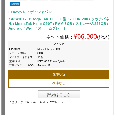
送料無料
Lenovo レノボ・ジャパン
ZA8W0112JP Yoga Tab 11 [ 11型 / 2000×1200 / タッチパネ
ル / MediaTek Helio G90T / RAM:8GB / ストレージ:256GB /
Android / Wi-Fi / ストームグレー ]
¥66,000
ネット価格：
(税込)
スペック
CPU名称
:
MediaTek Helio G90T
メモリ（標準）
:
8GB
ディスプレイサイズ
:
11型
無線LAN
:
IEEE 802.11ac/n/g/a/b
プリインストールOS
:
Android 11
在庫状況
在庫なし
詳細はこちら
11型 タッチパネル Wi-Fi Androidタブレット