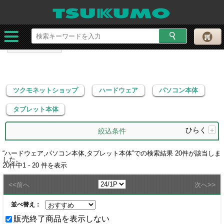
ツクモネットショップ
ハードウェア
パソコン本体
タブレット本体
ツクモネットショップ
ハードウェア
パソコン本体
タブレット本体
ひらく
+
絞込条件
“
ハードウェア,パソコン本体,タブレット本体
”での検索結果
20
件が該当しま
した。
20
件中
1 - 20
件を表示
<<
>>
前へ
次へ
並べ替え：
販売終了商品を表示しない