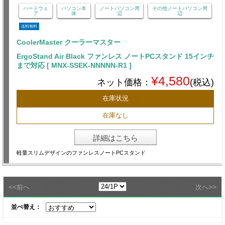
ハードウェ
パソコン本
ノートパソコン周
その他ノートパソコン周
ア
体
辺
辺
送料無料
CoolerMaster クーラーマスター
ErgoStand Air Black ファンレス ノートPCスタンド 15インチ
まで対応 [ MNX-SSEK-NNNNN-R1 ]
¥4,580
ネット価格：
(税込)
在庫状況
在庫なし
詳細はこちら
軽量スリムデザインのファンレスノートPCスタンド
<<
>>
前へ
次へ
並べ替え：