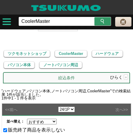
ツクモネットショップ
CoolerMaster
ハードウェア
パソコン本体
ノートパソコン周辺
ツクモネットショップ
CoolerMaster
ハードウェア
パソコン本体
ノートパソコン周辺
ひらく
+
絞込条件
“
ハードウェア,パソコン本体,ノートパソコン周辺,CoolerMaster
”での検索結
果
1
件が該当しました。
1
件中
1 - 1
件を表示
<<
>>
前へ
次へ
並べ替え：
販売終了商品を表示しない