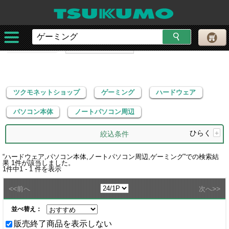
ツクモネットショップ
ゲーミング
ハードウェア
パソコン本体
ノートパソコン周辺
ツクモネットショップ
ゲーミング
ハードウェア
パソコン本体
ノートパソコン周辺
ひらく
+
絞込条件
“
ハードウェア,パソコン本体,ノートパソコン周辺,ゲーミング
”での検索結
果
1
件が該当しました。
1
件中
1 - 1
件を表示
<<
>>
前へ
次へ
並べ替え：
販売終了商品を表示しない