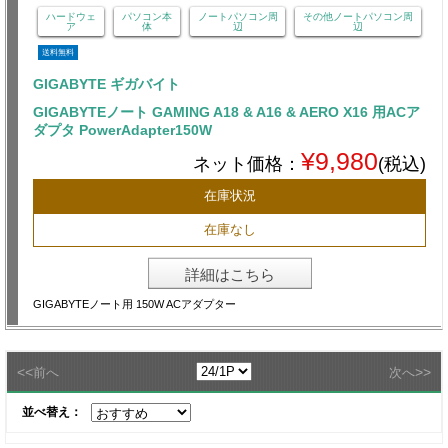
ハードウェ
パソコン本
ノートパソコン周
その他ノートパソコン周
ア
体
辺
辺
送料無料
GIGABYTE ギガバイト
GIGABYTEノート GAMING A18 & A16 & AERO X16 用ACア
ダプタ PowerAdapter150W
¥9,980
ネット価格：
(税込)
在庫状況
在庫なし
詳細はこちら
GIGABYTEノート用 150W ACアダプター
<<
>>
前へ
次へ
並べ替え：