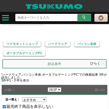
ツクモネットショップ
ハードウェア
パソコン本体
ポータブルゲーミングPC
ツクモネットショップ
ハードウェア
パソコン本体
ポータブルゲーミングPC
ひらく
+
絞込条件
“
ハードウェア,パソコン本体,ポータブルゲーミングPC
”での検索結果
3
件が
該当しました。
3
件中
1 - 3
件を表示
<<
>>
前へ
次へ
並べ替え：
販売終了商品を表示しない