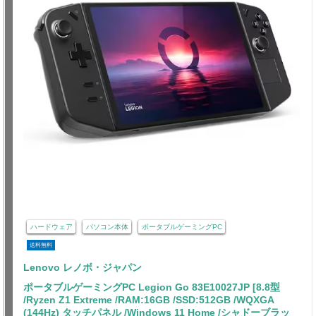
ハードウェア
パソコン本体
ポータブルゲーミングPC
送料無料
Lenovo レノボ・ジャパン
ポータブルゲーミングPC Legion Go 83E10027JP [8.8型
/Ryzen Z1 Extreme /RAM:16GB /SSD:512GB /WQXGA
(144Hz) タッチパネル /Windows 11 Home /シャドーブラッ