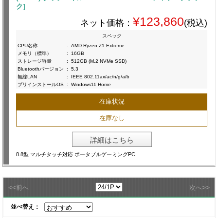
ク]
¥123,860
ネット価格：
(税込)
スペック
CPU名称
:
AMD Ryzen Z1 Extreme
メモリ（標準）
:
16GB
ストレージ容量
:
512GB (M.2 NVMe SSD)
Bluetoothバージョン
:
5.3
無線LAN
:
IEEE 802.11ax/ac/n/g/a/b
プリインストールOS
:
Windows11 Home
在庫状況
在庫なし
詳細はこちら
8.8型 マルチタッチ対応 ポータブルゲーミングPC
<<
>>
前へ
次へ
並べ替え：