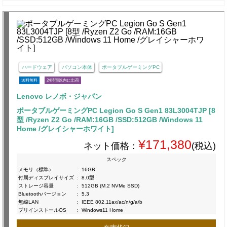
ハードウェア
パソコン本体
ポータブルゲーミングPC
送料無料
24時間以内に出荷
Lenovo レノボ・ジャパン
ポータブルゲーミングPC Legion Go S Gen1 83L3004TJP [8
型 /Ryzen Z2 Go /RAM:16GB /SSD:512GB /Windows 11
Home /グレイシャーホワイト]
¥171,380
ネット価格：
(税込)
スペック
メモリ（標準）
:
16GB
付属ディスプレイサイズ
:
8.0型
ストレージ容量
:
512GB (M.2 NVMe SSD)
Bluetoothバージョン
:
5.3
無線LAN
:
IEEE 802.11ax/ac/n/g/a/b
プリインストールOS
:
Windows11 Home