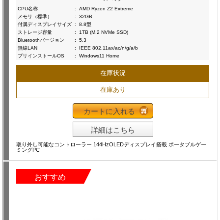
CPU名称
:
AMD Ryzen Z2 Extreme
メモリ（標準）
:
32GB
付属ディスプレイサイズ
:
8.8型
ストレージ容量
:
1TB (M.2 NVMe SSD)
Bluetoothバージョン
:
5.3
無線LAN
:
IEEE 802.11ax/ac/n/g/a/b
プリインストールOS
:
Windows11 Home
在庫状況
在庫あり
カートに入れる
詳細はこちら
取り外し可能なコントローラー 144HzOLEDディスプレイ搭載 ポータブルゲー
ミングPC
おすすめ