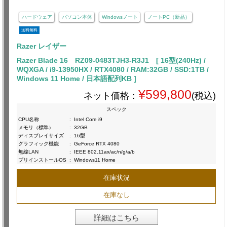
ハードウェア
パソコン本体
Windowsノート
ノートPC（新品）
送料無料
Razer レイザー
Razer Blade 16 RZ09-0483TJH3-R3J1 [ 16型(240Hz) /
WQXGA / i9-13950HX / RTX4080 / RAM:32GB / SSD:1TB /
Windows 11 Home / 日本語配列KB ]
¥599,800
ネット価格：
(税込)
スペック
CPU名称
:
Intel Core i9
メモリ（標準）
:
32GB
ディスプレイサイズ
:
16型
グラフィック機能
:
GeForce RTX 4080
無線LAN
:
IEEE 802.11ax/ac/n/g/a/b
プリインストールOS
:
Windows11 Home
在庫状況
在庫なし
詳細はこちら