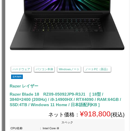
ハードウェア
パソコン本体
Windowsノート
ノートPC（新品）
送料無料
Razer レイザー
Razer Blade 18 RZ09-05092JP9-R3J1 [ 18型 /
3840×2400 (200Hz) / i9-14900HX / RTX4090 / RAM:64GB /
SSD:4TB / Windows 11 Home / 日本語配列KB ]
¥918,800
ネット価格：
(税込)
スペック
CPU名称
:
Intel Core i9