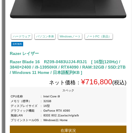
ハードウェア
パソコン本体
Windowsノート
ノートPC（新品）
送料無料
Razer レイザー
Razer Blade 16 RZ09-0483UJJ4-R3J1 [ 16型(120Hz) /
3840×2400 / i9-13950HX / RTX4090 / RAM:32GB / SSD:2TB
/ Windows 11 Home / 日本語配列KB ]
¥716,800
ネット価格：
(税込)
スペック
CPU名称
:
Intel Core i9
メモリ（標準）
:
32GB
ディスプレイサイズ
:
16型
グラフィック機能
:
GeForce RTX 4090
無線LAN
:
IEEE 802.11ax/ac/n/g/a/b
プリインストールOS
:
Windows11 Home
在庫状況