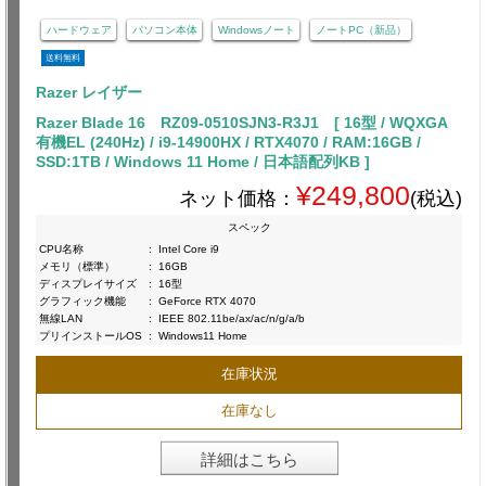
ハードウェア
パソコン本体
Windowsノート
ノートPC（新品）
送料無料
Razer レイザー
Razer Blade 16 RZ09-0510SJN3-R3J1 [ 16型 / WQXGA
有機EL (240Hz) / i9-14900HX / RTX4070 / RAM:16GB /
SSD:1TB / Windows 11 Home / 日本語配列KB ]
¥249,800
ネット価格：
(税込)
スペック
CPU名称
:
Intel Core i9
メモリ（標準）
:
16GB
ディスプレイサイズ
:
16型
グラフィック機能
:
GeForce RTX 4070
無線LAN
:
IEEE 802.11be/ax/ac/n/g/a/b
プリインストールOS
:
Windows11 Home
在庫状況
在庫なし
詳細はこちら