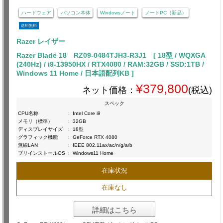
ハードウェア
パソコン本体
Windowsノート
ノートPC（新品）
送料無料
Razer レイザー
Razer Blade 18 RZ09-0484TJH3-R3J1 [ 18型 / WQXGA
(240Hz) / i9-13950HX / RTX4080 / RAM:32GB / SSD:1TB /
Windows 11 Home / 日本語配列KB ]
¥379,800
ネット価格：
(税込)
スペック
CPU名称
:
Intel Core i9
メモリ（標準）
:
32GB
ディスプレイサイズ
:
18型
グラフィック機能
:
GeForce RTX 4080
無線LAN
:
IEEE 802.11ax/ac/n/g/a/b
プリインストールOS
:
Windows11 Home
在庫状況
在庫なし
詳細はこちら