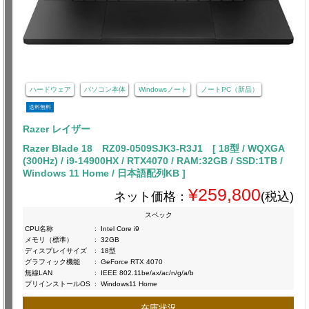
ハードウェア
パソコン本体
Windowsノート
ノートPC（新品）
送料無料
Razer レイザー
Razer Blade 18 RZ09-0509SJK3-R3J1 [ 18型 / WQXGA
(300Hz) / i9-14900HX / RTX4070 / RAM:32GB / SSD:1TB /
Windows 11 Home / 日本語配列KB ]
¥259,800
ネット価格：
(税込)
スペック
CPU名称
:
Intel Core i9
メモリ（標準）
:
32GB
ディスプレイサイズ
:
18型
グラフィック機能
:
GeForce RTX 4070
無線LAN
:
IEEE 802.11be/ax/ac/n/g/a/b
プリインストールOS
:
Windows11 Home
在庫状況