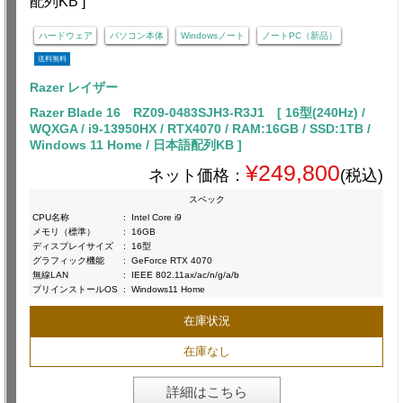
ハードウェア
パソコン本体
Windowsノート
ノートPC（新品）
送料無料
Razer レイザー
Razer Blade 16 RZ09-0483SJH3-R3J1 [ 16型(240Hz) /
WQXGA / i9-13950HX / RTX4070 / RAM:16GB / SSD:1TB /
Windows 11 Home / 日本語配列KB ]
¥249,800
ネット価格：
(税込)
スペック
CPU名称
:
Intel Core i9
メモリ（標準）
:
16GB
ディスプレイサイズ
:
16型
グラフィック機能
:
GeForce RTX 4070
無線LAN
:
IEEE 802.11ax/ac/n/g/a/b
プリインストールOS
:
Windows11 Home
在庫状況
在庫なし
詳細はこちら