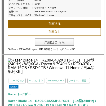
メモリ（標準）
:
32GB
ディスプレイサイズ
:
18型
グラフィック機能
:
GeForce RTX 4080
無線LAN
:
IEEE 802.11be/ax/ac/n/g/a/b
プリインストールOS
:
Windows11 Home
在庫状況
在庫なし
詳細はこちら
GeForce RTX4080 Laptop GPU搭載 ゲーミングノートPC
ハードウェア
パソコン本体
Windowsノート
ノートPC（新品）
送料無料
Razer レイザー
Razer Blade 14 RZ09-0482XJH3-R3J1 [ 14型(240Hz) /
WQXGA / Ryzen 9 7940HS / RTX4070 / RAM:16GB /