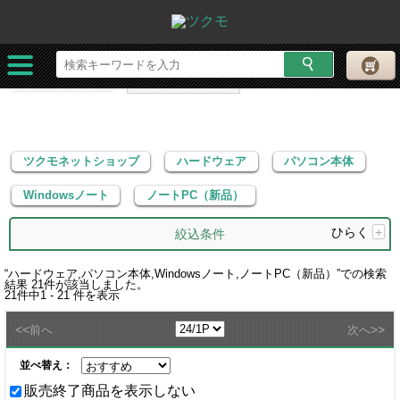
ツクモネットショップ
ハードウェア
パソコン本体
Windowsノート
ノートPC（新品）
ツクモネットショップ
ハードウェア
パソコン本体
Windowsノート
ノートPC（新品）
ひらく
+
絞込条件
“
ハードウェア,パソコン本体,Windowsノート,ノートPC（新品）
”での検索
結果
21
件が該当しました。
21
件中
1 - 21
件を表示
<<
>>
前へ
次へ
並べ替え：
販売終了商品を表示しない