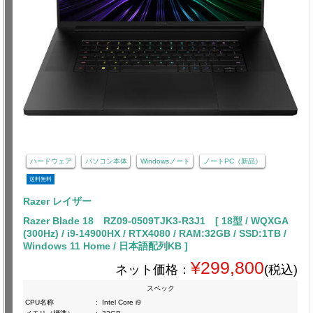
ハードウェア
パソコン本体
Windowsノート
ノートPC（新品）
送料無料
Razer レイザー
Razer Blade 18 RZ09-0509TJK3-R3J1 [ 18型 / WQXGA
(300Hz) / i9-14900HX / RTX4080 / RAM:32GB / SSD:1TB /
Windows 11 Home / 日本語配列KB ]
¥299,800
ネット価格：
(税込)
スペック
CPU名称
:
Intel Core i9