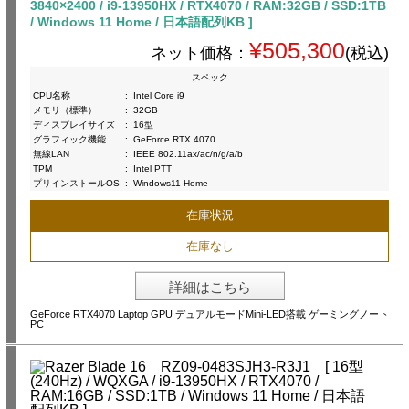
3840×2400 / i9-13950HX / RTX4070 / RAM:32GB / SSD:1TB
/ Windows 11 Home / 日本語配列KB ]
¥505,300
ネット価格：
(税込)
スペック
CPU名称
:
Intel Core i9
メモリ（標準）
:
32GB
ディスプレイサイズ
:
16型
グラフィック機能
:
GeForce RTX 4070
無線LAN
:
IEEE 802.11ax/ac/n/g/a/b
TPM
:
Intel PTT
プリインストールOS
:
Windows11 Home
在庫状況
在庫なし
詳細はこちら
GeForce RTX4070 Laptop GPU デュアルモードMini-LED搭載 ゲーミングノート
PC