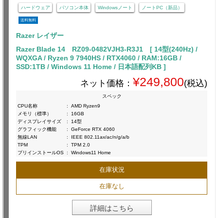
ハードウェア
パソコン本体
Windowsノート
ノートPC（新品）
送料無料
Razer レイザー
Razer Blade 14 RZ09-0482VJH3-R3J1 [ 14型(240Hz) /
WQXGA / Ryzen 9 7940HS / RTX4060 / RAM:16GB /
SSD:1TB / Windows 11 Home / 日本語配列KB ]
¥249,800
ネット価格：
(税込)
スペック
CPU名称
:
AMD Ryzen9
メモリ（標準）
:
16GB
ディスプレイサイズ
:
14型
グラフィック機能
:
GeForce RTX 4060
無線LAN
:
IEEE 802.11ax/ac/n/g/a/b
TPM
:
TPM 2.0
プリインストールOS
:
Windows11 Home
在庫状況
在庫なし
詳細はこちら