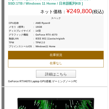
SSD:1TB / Windows 11 Home / 日本語配列KB ]
¥249,800
ネット価格：
(税込)
スペック
CPU名称
:
AMD Ryzen9
メモリ（標準）
:
16GB
ディスプレイサイズ
:
14型
グラフィック機能
:
GeForce RTX 4070
無線LAN
:
IEEE 802.11ax/ac/n/g/a/b
TPM
:
TPM 2.0
プリインストールOS
:
Windows11 Home
在庫状況
在庫なし
詳細はこちら
GeForce RTX4070 Laptop GPU搭載 ゲーミングノートPC