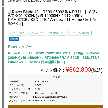
GeForce RTX4080 Laptop GPU搭載 ゲーミングノートPC
ハードウェア
パソコン本体
Windowsノート
ノートPC（新品）
送料無料
Razer レイザー
Razer Blade 18 RZ09-05092JK4-R3J1 [ 18型 / WQXGA
(300Hz) / i9-14900HX / RTX4090 / RAM:32GB / SSD:2TB /
Windows 11 Home / 日本語配列KB ]
¥862,800
ネット価格：
(税込)
スペック
CPU名称
:
Intel Core i9
メモリ（標準）
:
32GB
ディスプレイサイズ
:
18型
グラフィック機能
:
GeForce RTX 4090
無線LAN
:
IEEE 802.11be/ax/ac/n/g/a/b
プリインストールOS
:
Windows11 Home