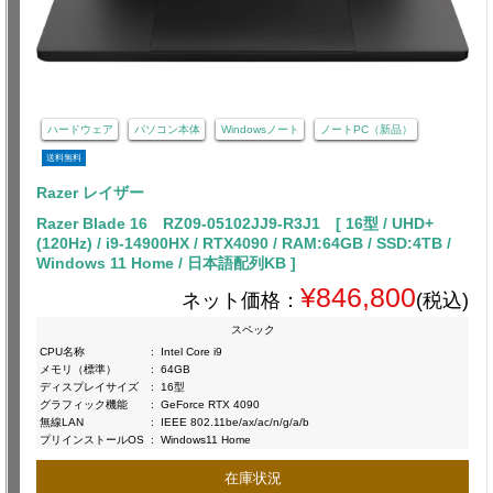
ハードウェア
パソコン本体
Windowsノート
ノートPC（新品）
送料無料
Razer レイザー
Razer Blade 16 RZ09-05102JJ9-R3J1 [ 16型 / UHD+
(120Hz) / i9-14900HX / RTX4090 / RAM:64GB / SSD:4TB /
Windows 11 Home / 日本語配列KB ]
¥846,800
ネット価格：
(税込)
スペック
CPU名称
:
Intel Core i9
メモリ（標準）
:
64GB
ディスプレイサイズ
:
16型
グラフィック機能
:
GeForce RTX 4090
無線LAN
:
IEEE 802.11be/ax/ac/n/g/a/b
プリインストールOS
:
Windows11 Home
在庫状況