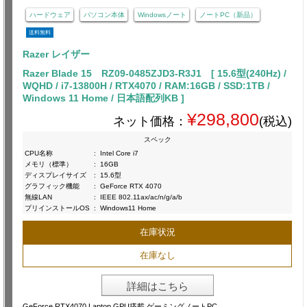
ハードウェア
パソコン本体
Windowsノート
ノートPC（新品）
送料無料
Razer レイザー
Razer Blade 15 RZ09-0485ZJD3-R3J1 [ 15.6型(240Hz) /
WQHD / i7-13800H / RTX4070 / RAM:16GB / SSD:1TB /
Windows 11 Home / 日本語配列KB ]
¥298,800
ネット価格：
(税込)
スペック
CPU名称
:
Intel Core i7
メモリ（標準）
:
16GB
ディスプレイサイズ
:
15.6型
グラフィック機能
:
GeForce RTX 4070
無線LAN
:
IEEE 802.11ax/ac/n/g/a/b
プリインストールOS
:
Windows11 Home
在庫状況
在庫なし
詳細はこちら
GeForce RTX4070 Laptop GPU搭載 ゲーミングノートPC