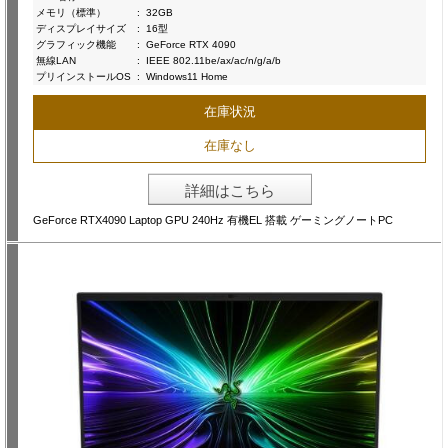
メモリ（標準）
:
32GB
ディスプレイサイズ
:
16型
グラフィック機能
:
GeForce RTX 4090
無線LAN
:
IEEE 802.11be/ax/ac/n/g/a/b
プリインストールOS
:
Windows11 Home
在庫状況
在庫なし
詳細はこちら
GeForce RTX4090 Laptop GPU 240Hz 有機EL 搭載 ゲーミングノートPC