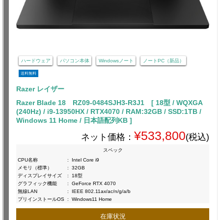
ハードウェア
パソコン本体
Windowsノート
ノートPC（新品）
送料無料
Razer レイザー
Razer Blade 18 RZ09-0484SJH3-R3J1 [ 18型 / WQXGA
(240Hz) / i9-13950HX / RTX4070 / RAM:32GB / SSD:1TB /
Windows 11 Home / 日本語配列KB ]
¥533,800
ネット価格：
(税込)
スペック
CPU名称
:
Intel Core i9
メモリ（標準）
:
32GB
ディスプレイサイズ
:
18型
グラフィック機能
:
GeForce RTX 4070
無線LAN
:
IEEE 802.11ax/ac/n/g/a/b
プリインストールOS
:
Windows11 Home
在庫状況