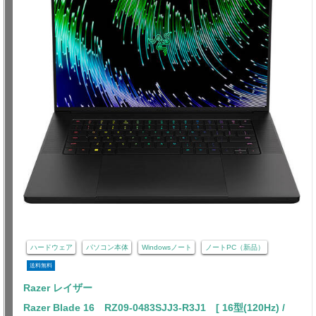
ハードウェア
パソコン本体
Windowsノート
ノートPC（新品）
送料無料
Razer レイザー
Razer Blade 16 RZ09-0483SJJ3-R3J1 [ 16型(120Hz) /