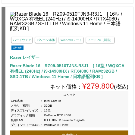
ハードウェア
パソコン本体
Windowsノート
ノートPC（新品）
送料無料
Razer レイザー
Razer Blade 16 RZ09-0510TJN3-R3J1 [ 16型 / WQXGA
有機EL (240Hz) / i9-14900HX / RTX4080 / RAM:32GB /
SSD:1TB / Windows 11 Home / 日本語配列KB ]
¥279,800
ネット価格：
(税込)
スペック
CPU名称
:
Intel Core i9
メモリ（標準）
:
32GB
ディスプレイサイズ
:
16型
グラフィック機能
:
GeForce RTX 4080
無線LAN
:
IEEE 802.11be/ax/ac/n/g/a/b
プリインストールOS
:
Windows11 Home