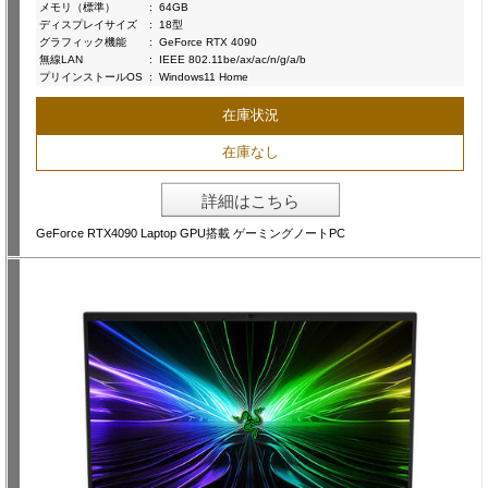
メモリ（標準）
:
64GB
ディスプレイサイズ
:
18型
グラフィック機能
:
GeForce RTX 4090
無線LAN
:
IEEE 802.11be/ax/ac/n/g/a/b
プリインストールOS
:
Windows11 Home
在庫状況
在庫なし
詳細はこちら
GeForce RTX4090 Laptop GPU搭載 ゲーミングノートPC