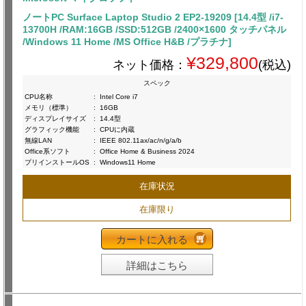
ノートPC Surface Laptop Studio 2 EP2-19209 [14.4型 /i7-
13700H /RAM:16GB /SSD:512GB /2400×1600 タッチパネル
/Windows 11 Home /MS Office H&B /プラチナ]
¥329,800
ネット価格：
(税込)
スペック
CPU名称
:
Intel Core i7
メモリ（標準）
:
16GB
ディスプレイサイズ
:
14.4型
グラフィック機能
:
CPUに内蔵
無線LAN
:
IEEE 802.11ax/ac/n/g/a/b
Office系ソフト
:
Office Home & Business 2024
プリインストールOS
:
Windows11 Home
在庫状況
在庫限り
カートに入れる
詳細はこちら