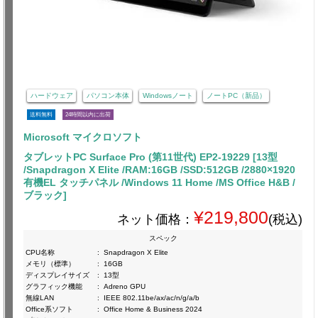
ハードウェア
パソコン本体
Windowsノート
ノートPC（新品）
送料無料
24時間以内に出荷
Microsoft マイクロソフト
タブレットPC Surface Pro (第11世代) EP2-19229 [13型
/Snapdragon X Elite /RAM:16GB /SSD:512GB /2880×1920
有機EL タッチパネル /Windows 11 Home /MS Office H&B /
ブラック]
¥219,800
ネット価格：
(税込)
スペック
CPU名称
:
Snapdragon X Elite
メモリ（標準）
:
16GB
ディスプレイサイズ
:
13型
グラフィック機能
:
Adreno GPU
無線LAN
:
IEEE 802.11be/ax/ac/n/g/a/b
Office系ソフト
:
Office Home & Business 2024