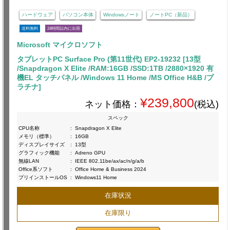
ハードウェア
パソコン本体
Windowsノート
ノートPC（新品）
送料無料
24時間以内に出荷
Microsoft マイクロソフト
タブレットPC Surface Pro (第11世代) EP2-19232 [13型
/Snapdragon X Elite /RAM:16GB /SSD:1TB /2880×1920 有
機EL タッチパネル /Windows 11 Home /MS Office H&B /プ
ラチナ]
¥239,800
ネット価格：
(税込)
スペック
CPU名称
:
Snapdragon X Elite
メモリ（標準）
:
16GB
ディスプレイサイズ
:
13型
グラフィック機能
:
Adreno GPU
無線LAN
:
IEEE 802.11be/ax/ac/n/g/a/b
Office系ソフト
:
Office Home & Business 2024
プリインストールOS
:
Windows11 Home
在庫状況
在庫限り