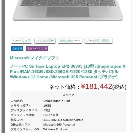
ハードウェア
パソコン本体
Windowsノート
ノートPC（新品）
送料無料
最短 1〜3日で出荷
Microsoft マイクロソフト
ノートPC Surface Laptop EP2-36993 [13型 /Snapdragon X
Plus /RAM:16GB /SSD:256GB /1920×1280 タッチパネル
/Windows 11 Home /Microsoft 365 Personal /プラチナ]
¥181,442
ネット価格：
(税込)
スペック
CPU名称
:
Snapdragon X Plus
メモリ（標準）
:
16GB
ディスプレイサイズ
:
13型
グラフィック機能
:
CPUに内蔵
無線LAN
:
IEEE 802.11be/ax/ac/n/g/a/b
Office系ソフト
:
Microsoft 365 Personal
プリインストールOS
:
Windows11 Home