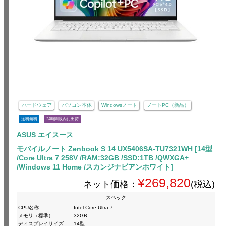
ハードウェア
パソコン本体
Windowsノート
ノートPC（新品）
送料無料
24時間以内に出荷
ASUS エイスース
モバイルノート Zenbook S 14 UX5406SA-TU7321WH [14型
/Core Ultra 7 258V /RAM:32GB /SSD:1TB /QWXGA+
/Windows 11 Home /スカンジナビアンホワイト]
¥269,820
ネット価格：
(税込)
スペック
CPU名称
:
Intel Core Ultra 7
メモリ（標準）
:
32GB
ディスプレイサイズ
:
14型