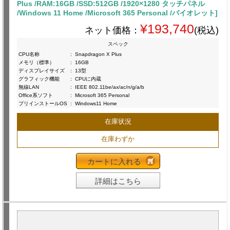
Plus /RAM:16GB /SSD:512GB /1920×1280 タッチパネル
/Windows 11 Home /Microsoft 365 Personal /バイオレット]
¥193,740
ネット価格：
(税込)
スペック
CPU名称
:
Snapdragon X Plus
メモリ（標準）
:
16GB
ディスプレイサイズ
:
13型
グラフィック機能
:
CPUに内蔵
無線LAN
:
IEEE 802.11be/ax/ac/n/g/a/b
Office系ソフト
:
Microsoft 365 Personal
プリインストールOS
:
Windows11 Home
在庫状況
在庫わずか
カートに入れる
詳細はこちら