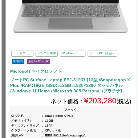
ハードウェア
パソコン本体
Windowsノート
ノートPC（新品）
送料無料
最短 1〜3日で出荷
Microsoft マイクロソフト
ノートPC Surface Laptop EP2-31937 [13型 /Snapdragon X
Plus /RAM:16GB /SSD:512GB /1920×1280 タッチパネル
/Windows 11 Home /Microsoft 365 Personal /プラチナ]
¥203,280
ネット価格：
(税込)
スペック
CPU名称
:
Snapdragon X Plus
メモリ（標準）
:
16GB
ディスプレイサイズ
:
13型
グラフィック機能
:
CPUに内蔵
無線LAN
:
IEEE 802.11be/ax/ac/n/g/a/b