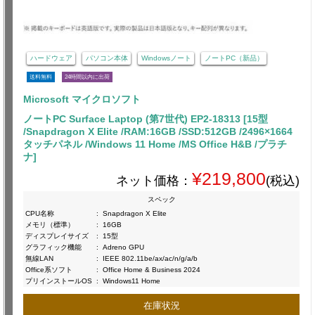
ハードウェア
パソコン本体
Windowsノート
ノートPC（新品）
送料無料
24時間以内に出荷
Microsoft マイクロソフト
ノートPC Surface Laptop (第7世代) EP2-18313 [15型
/Snapdragon X Elite /RAM:16GB /SSD:512GB /2496×1664
タッチパネル /Windows 11 Home /MS Office H&B /プラチ
ナ]
¥219,800
ネット価格：
(税込)
スペック
CPU名称
:
Snapdragon X Elite
メモリ（標準）
:
16GB
ディスプレイサイズ
:
15型
グラフィック機能
:
Adreno GPU
無線LAN
:
IEEE 802.11be/ax/ac/n/g/a/b
Office系ソフト
:
Office Home & Business 2024
プリインストールOS
:
Windows11 Home
在庫状況