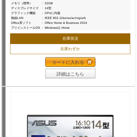
メモリ（標準）
:
32GB
ディスプレイサイズ
:
14型
グラフィック機能
:
CPUに内蔵
無線LAN
:
IEEE 802.11be/ax/ac/n/g/a/b
Office系ソフト
:
Office Home & Business 2024
プリインストールOS
:
Windows11 Home
在庫状況
在庫わずか
カートに入れる
詳細はこちら