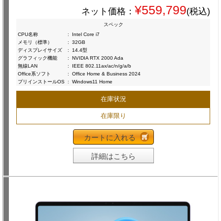
¥559,799
ネット価格：
(税込)
スペック
CPU名称
:
Intel Core i7
メモリ（標準）
:
32GB
ディスプレイサイズ
:
14.4型
グラフィック機能
:
NVIDIA RTX 2000 Ada
無線LAN
:
IEEE 802.11ax/ac/n/g/a/b
Office系ソフト
:
Office Home & Business 2024
プリインストールOS
:
Windows11 Home
在庫状況
在庫限り
カートに入れる
詳細はこちら