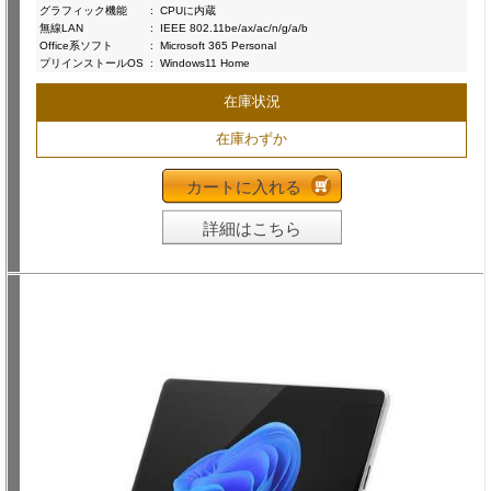
グラフィック機能
:
CPUに内蔵
無線LAN
:
IEEE 802.11be/ax/ac/n/g/a/b
Office系ソフト
:
Microsoft 365 Personal
プリインストールOS
:
Windows11 Home
在庫状況
在庫わずか
カートに入れる
詳細はこちら