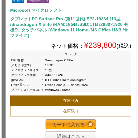
送料無料
24時間以内に出荷
Microsoft マイクロソフト
タブレットPC Surface Pro (第11世代) EP2-19234 [13型
/Snapdragon X Elite /RAM:16GB /SSD:1TB /2880×1920 有
機EL タッチパネル /Windows 11 Home /MS Office H&B /サ
ファイア]
¥239,800
ネット価格：
(税込)
スペック
CPU名称
:
Snapdragon X Elite
メモリ（標準）
:
16GB
ディスプレイサイズ
:
13型
グラフィック機能
:
Adreno GPU
無線LAN
:
IEEE 802.11be/ax/ac/n/g/a/b
Office系ソフト
:
Office Home & Business 2024
プリインストールOS
:
Windows11 Home
在庫状況
在庫限り
カートに入れる
詳細はこちら