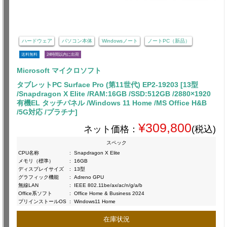
ハードウェア
パソコン本体
Windowsノート
ノートPC（新品）
送料無料
24時間以内に出荷
Microsoft マイクロソフト
タブレットPC Surface Pro (第11世代) EP2-19203 [13型
/Snapdragon X Elite /RAM:16GB /SSD:512GB /2880×1920
有機EL タッチパネル /Windows 11 Home /MS Office H&B
/5G対応 /プラチナ]
¥309,800
ネット価格：
(税込)
スペック
CPU名称
:
Snapdragon X Elite
メモリ（標準）
:
16GB
ディスプレイサイズ
:
13型
グラフィック機能
:
Adreno GPU
無線LAN
:
IEEE 802.11be/ax/ac/n/g/a/b
Office系ソフト
:
Office Home & Business 2024
プリインストールOS
:
Windows11 Home
在庫状況