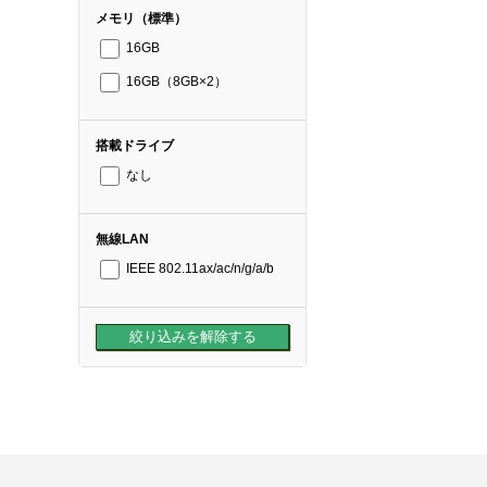
メモリ（標準）
16GB
16GB（8GB×2）
搭載ドライブ
なし
無線LAN
IEEE 802.11ax/ac/n/g/a/b