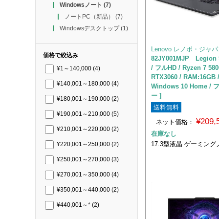
Windowsノート
(7)
ノートPC（新品）
(7)
Windowsデスクトップ
(1)
Lenovo レノボ・ジャ
価格で絞込み
82JY001MJP Legion 
/ フルHD / Ryzen 7 580
¥1～140,000
(4)
RTX3060 / RAM:16GB /
¥140,001～180,000
(4)
Windows 10 Home
ー ]
¥180,001～190,000
(2)
送料無料
¥190,001～210,000
(5)
¥209
ネット価格：
¥210,001～220,000
(2)
在庫なし
17.3型液晶 ゲーミング
¥220,001～250,000
(2)
¥250,001～270,000
(3)
¥270,001～350,000
(4)
¥350,001～440,000
(2)
¥440,001～*
(2)