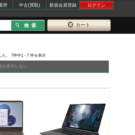
業所
中古(買取)
新規会員登録
ログイン
カート
した。
7
件中
1 - 7
件を表示
品を表示しない