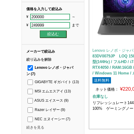
価格を入力して絞込み
¥
～
¥
まで
Lenovo レノボ・ジャ
メーカーで絞込み
83DV0079JP LOQ 15I
絞り込みを解除
型(144Hz) / フルHD / i7
RTX4050 / RAM:16GB 
Lenovo レノボ・ジャパ
/ Windows 11 Home 
ン
(7)
送料無料
GIGABYTE ギガバイト
(13)
¥220
ネット価格：
MSI エムエスアイ
(13)
在庫なし
ASUS エイスース
(9)
リフレッシュレート144H
100% ゲーミングノー
Razer レイザー
(9)
NEC エヌイーシー
(7)
続きを見る