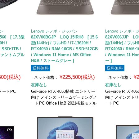
パン
Lenovo レノボ・ジャパン
Lenovo レノボ
560 [ 17.3型
82XV00BGJP LOQ 15IRH8 [ 15.6
82XV006JJP LOQ
0H /
型(144Hz) / フルHD / i7-13620H /
型(144Hz) / フルHD 
 SSD:1TB /
RTX4050 / RAM:16GB / SSD:512GB
RTX4060 / RAM:1
 / ファントムブル
/ Windows 11 Home / MS Office
/ Windows 11 
H&B / ストームグレー ]
ー ]
送料無料
送料無料
,500(税込)
¥225,500(税込)
¥
ネット価格：
ネット価格：
在庫なし
在庫なし
ノートPC
GeForce RTX 4050搭載 エントリー
GeForce RTX 
向け メインストリームゲーミングノ
向け メインスト
ートPC Office H&B 2021搭載モデル
ートPC