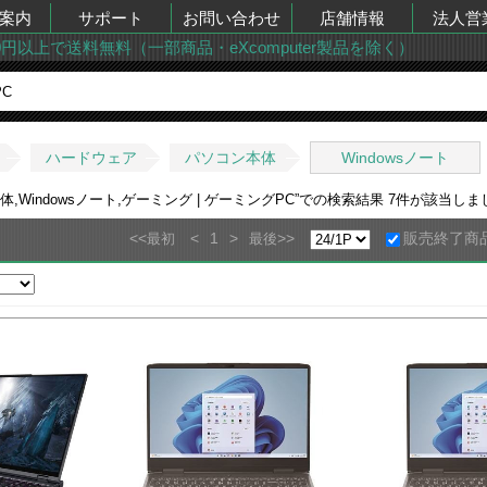
案内
サポート
お問い合わせ
店舗情報
法人営
00円以上で送料無料（一部商品・eXcomputer製品を除く）
ハードウェア
パソコン本体
Windowsノート
Windowsノート,ゲーミング | ゲーミングPC
”での検索結果
7
件が該当しま
<<
<
1
>
>>
販売終了商
最初
最後