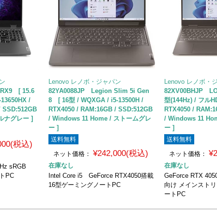
パン
Lenovo レノボ・ジャパン
Lenovo レノボ
RX9 [ 15.6
82YA0088JP Legion Slim 5i Gen
82XV00BHJP LOQ
-13650HX /
8 [ 16型 / WQXGA / i5-13500H /
型(144Hz) / フルHD 
/ SSD:512GB
RTX4050 / RAM:16GB / SSD:512GB
RTX4050 / RAM:1
/ ルナグレー ]
/ Windows 11 Home / ストームグレ
/ Windows 11 
ー ]
ー ]
送料無料
送料無料
,000(税込)
¥242,000(税込)
¥
ネット価格：
ネット価格：
在庫なし
在庫なし
z sRGB
トPC
Intel Core i5 GeForce RTX4050搭載
GeForce RTX 
16型ゲーミングノートPC
向け メインスト
ートPC