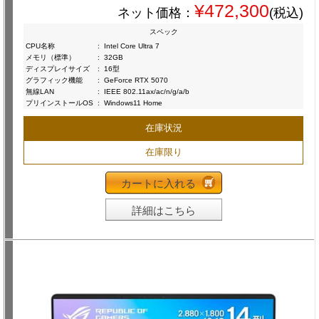
¥472,300
ネット価格：
(税込)
スペック
CPU名称
:
Intel Core Ultra 7
メモリ（標準）
:
32GB
ディスプレイサイズ
:
16型
グラフィック機能
:
GeForce RTX 5070
無線LAN
:
IEEE 802.11ax/ac/n/g/a/b
プリインストールOS
:
Windows11 Home
在庫状況
在庫限り
カートに入れる
詳細はこちら