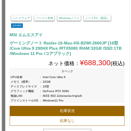
ハードウェア
パソコン本体
Windowsノート
ノートPC（新品）
送料無料
MSI エムエスアイ
ゲーミングノート Raider-16-Max-HX-B2WI-2660JP [16型
/Core Ultra 9 290HX Plus /RTX5080 /RAM:32GB /SSD:1TB
/Windows 11 Pro /コアブラック]
¥688,300
ネット価格：
(税込)
スペック
CPU名称
:
Intel Core Ultra 9
メモリ（標準）
:
32GB
ディスプレイサイズ
:
16型
グラフィック機能
:
GeForce RTX 5080
無線LAN
:
IEEE 802.11be/ax/ac/n/g/a/b
プリインストールOS
:
Windows11 Pro
在庫状況
在庫なし