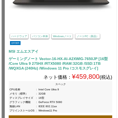
ハードウェア
パソコン本体
Windowsノート
ノートPC（新品）
送料無料
MSI エムエスアイ
ゲーミングノート Vector-16-HX-AI-A2XWIG-7650JP [16型
/Core Ultra 9 275HX /RTX5080 /RAM:32GB /SSD:1TB
/WQXGA (240Hz) /Windows 11 Pro /コスモスグレイ]
¥459,800
ネット価格：
(税込)
スペック
CPU名称
:
Intel Core Ultra 9
メモリ（標準）
:
32GB
ディスプレイサイズ
:
16型
グラフィック機能
:
GeForce RTX 5080
無線LAN
:
IEEE 802.11ax
プリインストールOS
:
Windows11 Pro