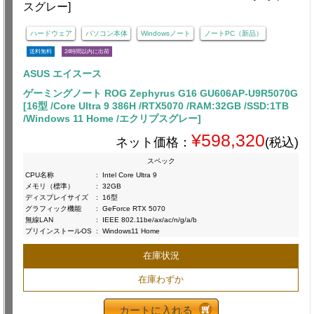
ハードウェア
パソコン本体
Windowsノート
ノートPC（新品）
送料無料
24時間以内に出荷
ASUS エイスース
ゲーミングノート ROG Zephyrus G16 GU606AP-U9R5070G
[16型 /Core Ultra 9 386H /RTX5070 /RAM:32GB /SSD:1TB
/Windows 11 Home /エクリプスグレー]
¥598,320
ネット価格：
(税込)
スペック
CPU名称
:
Intel Core Ultra 9
メモリ（標準）
:
32GB
ディスプレイサイズ
:
16型
グラフィック機能
:
GeForce RTX 5070
無線LAN
:
IEEE 802.11be/ax/ac/n/g/a/b
プリインストールOS
:
Windows11 Home
在庫状況
在庫わずか
カートに入れる