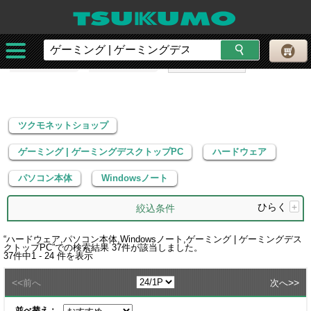
ツクモネットショップ
ゲーミング | ゲーミングデスクトップPC
ハードウェア
パソコン本体
Windowsノート
ツクモネットショップ
ゲーミング | ゲーミングデスクトップPC
ハードウェア
パソコン本体
Windowsノート
ひらく
+
絞込条件
“
ハードウェア,パソコン本体,Windowsノート,ゲーミング | ゲーミングデス
クトップPC
”での検索結果
37
件が該当しました。
37
件中
1 - 24
件を表示
<<
>>
前へ
次へ
並べ替え：