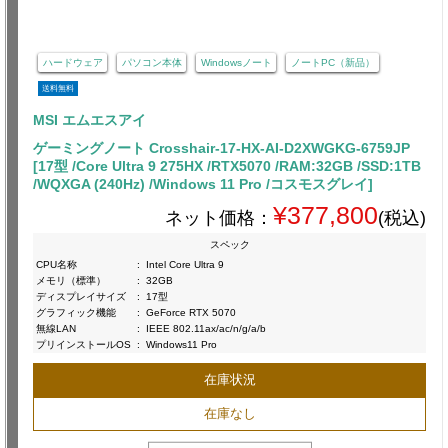
ハードウェア
パソコン本体
Windowsノート
ノートPC（新品）
送料無料
MSI エムエスアイ
ゲーミングノート Crosshair-17-HX-AI-D2XWGKG-6759JP
[17型 /Core Ultra 9 275HX /RTX5070 /RAM:32GB /SSD:1TB
/WQXGA (240Hz) /Windows 11 Pro /コスモスグレイ]
¥377,800
ネット価格：
(税込)
スペック
CPU名称
:
Intel Core Ultra 9
メモリ（標準）
:
32GB
ディスプレイサイズ
:
17型
グラフィック機能
:
GeForce RTX 5070
無線LAN
:
IEEE 802.11ax/ac/n/g/a/b
プリインストールOS
:
Windows11 Pro
在庫状況
在庫なし