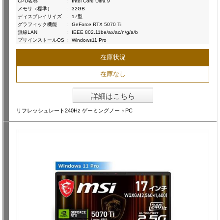
CPU名称
:
Intel Core Ultra 9
メモリ（標準）
:
32GB
ディスプレイサイズ
:
17型
グラフィック機能
:
GeForce RTX 5070 Ti
無線LAN
:
IEEE 802.11be/ax/ac/n/g/a/b
プリインストールOS
:
Windows11 Pro
在庫状況
在庫なし
詳細はこちら
リフレッシュレート240Hz ゲーミングノートPC