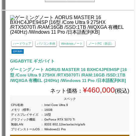
ハードウェア
パソコン本体
Windowsノート
ノートPC（新品）
送料無料
GIGABYTE ギガバイト
ゲーミングノート AORUS MASTER 16 BXHC4JPE94SP [16
型 /Core Ultra 9 275HX /RTX5070Ti /RAM:16GB /SSD:1TB
/WQXGA 有機EL (240Hz) /Windows 11 Pro /日本語配列KB]
¥460,000
ネット価格：
(税込)
スペック
CPU名称
:
Intel Core Ultra 9
メモリ（標準）
:
16GB
ディスプレイサイズ
:
16型
グラフィック機能
:
GeForce RTX 5070 Ti
無線LAN
:
IEEE 802.11be/ax/ac/n/g/a/b
プリインストールOS
:
Windows11 Pro