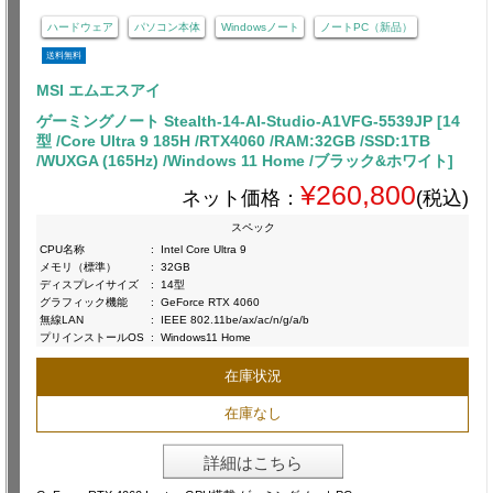
ハードウェア
パソコン本体
Windowsノート
ノートPC（新品）
送料無料
MSI エムエスアイ
ゲーミングノート Stealth-14-AI-Studio-A1VFG-5539JP [14
型 /Core Ultra 9 185H /RTX4060 /RAM:32GB /SSD:1TB
/WUXGA (165Hz) /Windows 11 Home /ブラック&ホワイト]
¥260,800
ネット価格：
(税込)
スペック
CPU名称
:
Intel Core Ultra 9
メモリ（標準）
:
32GB
ディスプレイサイズ
:
14型
グラフィック機能
:
GeForce RTX 4060
無線LAN
:
IEEE 802.11be/ax/ac/n/g/a/b
プリインストールOS
:
Windows11 Home
在庫状況
在庫なし
詳細はこちら