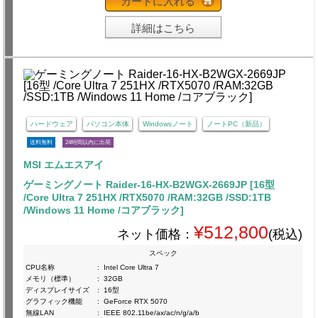
カートに入れる
詳細はこちら
ハードウェア
パソコン本体
Windowsノート
ノートPC（新品）
送料無料
24時間以内に出荷
MSI エムエスアイ
ゲーミングノート Raider-16-HX-B2WGX-2669JP [16型
/Core Ultra 7 251HX /RTX5070 /RAM:32GB /SSD:1TB
/Windows 11 Home /コアブラック]
¥512,800
ネット価格：
(税込)
スペック
CPU名称
:
Intel Core Ultra 7
メモリ（標準）
:
32GB
ディスプレイサイズ
:
16型
グラフィック機能
:
GeForce RTX 5070
無線LAN
:
IEEE 802.11be/ax/ac/n/g/a/b