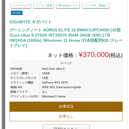
ハードウェア
パソコン本体
Windowsノート
ノートPC（新品）
送料無料
GIGABYTE ギガバイト
ゲーミングノート AORUS ELITE 16 BWHC3JPC94SH [16型
/Core Ultra 9 275HX /RTX5070 /RAM:16GB /SSD:1TB
/WQXGA (165Hz) /Windows 11 Home /日本語配列KB /スレー
トグレイ]
¥370,000
ネット価格：
(税込)
スペック
CPU名称
:
Intel Core Ultra 9
メモリ（標準）
:
16GB
ディスプレイサイズ
:
16型
グラフィック機能
:
GeForce RTX 5070
無線LAN
:
IEEE 802.11be/ax/ac/n/g/a/b
搭載ドライブ
:
なし
プリインストールOS
:
Windows11 Home
在庫状況
在庫なし