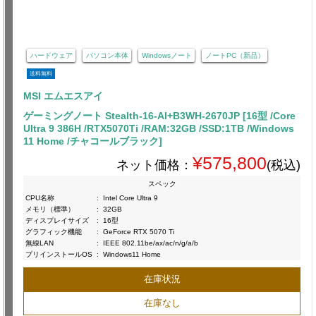
ハードウェア
パソコン本体
Windowsノート
ノートPC（新品）
送料無料
MSI エムエスアイ
ゲーミングノート Stealth-16-AI+B3WH-2670JP [16型 /Core
Ultra 9 386H /RTX5070Ti /RAM:32GB /SSD:1TB /Windows
11 Home /チャコールブラック]
¥575,800
ネット価格：
(税込)
スペック
CPU名称
:
Intel Core Ultra 9
メモリ（標準）
:
32GB
ディスプレイサイズ
:
16型
グラフィック機能
:
GeForce RTX 5070 Ti
無線LAN
:
IEEE 802.11be/ax/ac/n/g/a/b
プリインストールOS
:
Windows11 Home
在庫状況
在庫なし