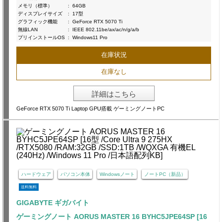
メモリ（標準）
:
64GB
ディスプレイサイズ
:
17型
グラフィック機能
:
GeForce RTX 5070 Ti
無線LAN
:
IEEE 802.11be/ax/ac/n/g/a/b
プリインストールOS
:
Windows11 Pro
在庫状況
在庫なし
詳細はこちら
GeForce RTX 5070 Ti Laptop GPU搭載 ゲーミングノートPC
ハードウェア
パソコン本体
Windowsノート
ノートPC（新品）
送料無料
GIGABYTE ギガバイト
ゲーミングノート AORUS MASTER 16 BYHC5JPE64SP [16