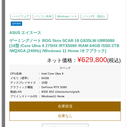
ハードウェア
パソコン本体
Windowsノート
ノートPC（新品）
送料無料
ASUS エイスース
ゲーミングノート ROG Strix SCAR 18 G835LW-U9R5080
[18型 /Core Ultra 9 275HX /RTX5080 /RAM:64GB /SSD:2TB
/WQXGA (240Hz) /Windows 11 Home /オフブラック]
¥629,800
ネット価格：
(税込)
スペック
CPU名称
:
Intel Core Ultra 9
メモリ（標準）
:
64GB
ディスプレイサイズ
:
18型
グラフィック機能
:
GeForce RTX 5080
無線LAN
:
IEEE 802.11be/ax/ac/n/g/a/b
プリインストールOS
:
Windows11 Home
在庫状況
在庫なし