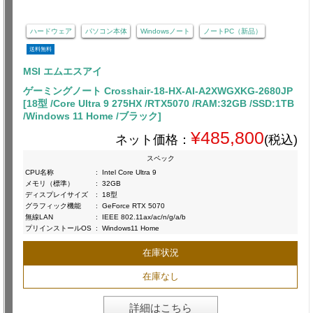
ハードウェア
パソコン本体
Windowsノート
ノートPC（新品）
送料無料
MSI エムエスアイ
ゲーミングノート Crosshair-18-HX-AI-A2XWGXKG-2680JP
[18型 /Core Ultra 9 275HX /RTX5070 /RAM:32GB /SSD:1TB
/Windows 11 Home /ブラック]
¥485,800
ネット価格：
(税込)
スペック
CPU名称
:
Intel Core Ultra 9
メモリ（標準）
:
32GB
ディスプレイサイズ
:
18型
グラフィック機能
:
GeForce RTX 5070
無線LAN
:
IEEE 802.11ax/ac/n/g/a/b
プリインストールOS
:
Windows11 Home
在庫状況
在庫なし
詳細はこちら