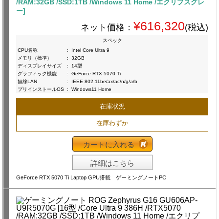
/RAM:32GB /SSD:1TB /Windows 11 Home /エクリプスグレ
ー]
¥616,320
ネット価格：
(税込)
スペック
CPU名称
:
Intel Core Ultra 9
メモリ（標準）
:
32GB
ディスプレイサイズ
:
14型
グラフィック機能
:
GeForce RTX 5070 Ti
無線LAN
:
IEEE 802.11be/ax/ac/n/g/a/b
プリインストールOS
:
Windows11 Home
在庫状況
在庫わずか
カートに入れる
詳細はこちら
GeForce RTX 5070 Ti Laptop GPU搭載 ゲーミングノートPC