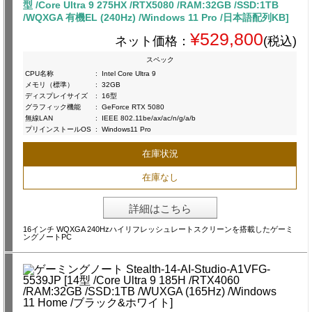
型 /Core Ultra 9 275HX /RTX5080 /RAM:32GB /SSD:1TB
/WQXGA 有機EL (240Hz) /Windows 11 Pro /日本語配列KB]
¥529,800
ネット価格：
(税込)
スペック
CPU名称
:
Intel Core Ultra 9
メモリ（標準）
:
32GB
ディスプレイサイズ
:
16型
グラフィック機能
:
GeForce RTX 5080
無線LAN
:
IEEE 802.11be/ax/ac/n/g/a/b
プリインストールOS
:
Windows11 Pro
在庫状況
在庫なし
詳細はこちら
16インチ WQXGA 240Hzハイリフレッシュレートスクリーンを搭載したゲーミ
ングノートPC