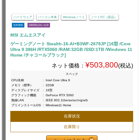
ハードウェア
パソコン本体
Windowsノート
ノートPC（新品）
送料無料
24時間以内に出荷
MSI エムエスアイ
ゲーミングノート Stealth-16-AI+B3WF-2679JP [16型 /Core
Ultra 9 386H /RTX5060 /RAM:32GB /SSD:1TB /Windows 11
Home /チャコールブラック]
¥503,800
ネット価格：
(税込)
スペック
CPU名称
:
Intel Core Ultra 9
メモリ（標準）
:
32GB
ディスプレイサイズ
:
16型
グラフィック機能
:
GeForce RTX 5060
無線LAN
:
IEEE 802.11be/ax/ac/n/g/a/b
プリインストールOS
:
Windows11 Home
在庫状況
在庫限り