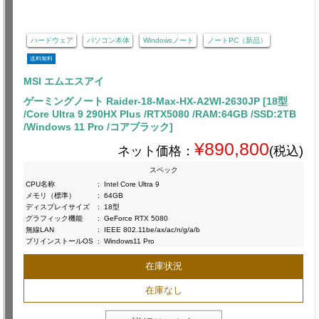
ハードウェア
パソコン本体
Windowsノート
ノートPC（新品）
送料無料
MSI エムエスアイ
ゲーミングノート Raider-18-Max-HX-A2WI-2630JP [18型
/Core Ultra 9 290HX Plus /RTX5080 /RAM:64GB /SSD:2TB
/Windows 11 Pro /コアブラック]
¥890,800
ネット価格：
(税込)
スペック
CPU名称
:
Intel Core Ultra 9
メモリ（標準）
:
64GB
ディスプレイサイズ
:
18型
グラフィック機能
:
GeForce RTX 5080
無線LAN
:
IEEE 802.11be/ax/ac/n/g/a/b
プリインストールOS
:
Windows11 Pro
在庫状況
在庫なし