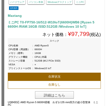
ハードウェア
パソコン本体
Windowsデスクトップ
ミニPC
送料無料
Maxtang
ミニPC T0-FP750-16/512-W10IoT(6600H)WB6 [Ryzen 5
6600H /RAM:16GB /SSD:512GB /Windows 10 IoT]
¥97,799
ネット価格：
(税込)
スペック
CPU名称
:
AMD Ryzen5
CPU型番（周波数）
:
6600H
メモリ（標準）
:
16GB
グラフィック機能
:
CPUに内蔵
ストレージ容量
:
512GB (M.2 PCIe SSD)
VESA
:
○
プリインストールOS
:
Windows10 IoT
在庫状況
在庫なし
詳細はこちら
USB4対応 AMD Ryzen 5 6600H搭載 わずか135 mm四方の超小型筐体 ミニ
PC