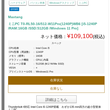
ハードウェア
パソコン本体
Windowsデスクトップ
ミニPC
送料無料
Maxtang
ミニPC T0-RL50-16/512-W11Pro(1240P)WB6 [i5-1240P
/RAM:16GB /SSD:512GB /Windows 11 Pro]
¥109,100
ネット価格：
(税込)
スペック
CPU名称
:
Intel Core i5
CPU型番（周波数）
:
1240P
メモリ（標準）
:
16GB
グラフィック機能
:
CPUに内蔵
ストレージ容量
:
512GB (M.2 NVMe SSD)
VESA
:
○
プリインストールOS
:
Windows11 Pro
在庫状況
在庫なし
詳細はこちら
Thunderbolt 4対応 Intel Core i5-1240P搭載 わずか135 mm四方の超小型筐体
ミニPC