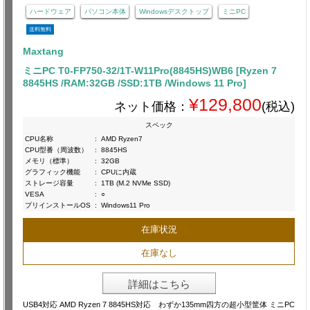
ハードウェア
パソコン本体
Windowsデスクトップ
ミニPC
送料無料
Maxtang
ミニPC T0-FP750-32/1T-W11Pro(8845HS)WB6 [Ryzen 7
8845HS /RAM:32GB /SSD:1TB /Windows 11 Pro]
¥129,800
ネット価格：
(税込)
スペック
CPU名称
:
AMD Ryzen7
CPU型番（周波数）
:
8845HS
メモリ（標準）
:
32GB
グラフィック機能
:
CPUに内蔵
ストレージ容量
:
1TB (M.2 NVMe SSD)
VESA
:
○
プリインストールOS
:
Windows11 Pro
在庫状況
在庫なし
詳細はこちら
USB4対応 AMD Ryzen 7 8845HS対応 わずか135mm四方の超小型筐体 ミニPC