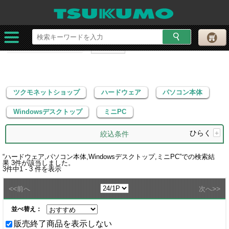
ツクモネットショップ
ハードウェア
パソコン本体
Windowsデスクトップ
ミニPC
ツクモネットショップ
ハードウェア
パソコン本体
Windowsデスクトップ
ミニPC
ひらく
+
絞込条件
“
ハードウェア,パソコン本体,Windowsデスクトップ,ミニPC
”での検索結
果
3
件が該当しました。
3
件中
1 - 3
件を表示
<<
>>
前へ
次へ
並べ替え：
販売終了商品を表示しない