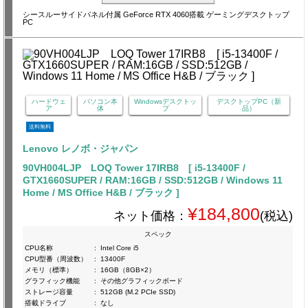
シースルーサイドパネル付属 GeForce RTX 4060搭載 ゲーミングデスクトップ
PC
ハードウェ
パソコン本
Windowsデスクトッ
デスクトップPC（新
ア
体
プ
品）
送料無料
Lenovo レノボ・ジャパン
90VH004LJP LOQ Tower 17IRB8 [ i5-13400F /
GTX1660SUPER / RAM:16GB / SSD:512GB / Windows 11
Home / MS Office H&B / ブラック ]
¥184,800
ネット価格：
(税込)
スペック
CPU名称
:
Intel Core i5
CPU型番（周波数）
:
13400F
メモリ（標準）
:
16GB（8GB×2）
グラフィック機能
:
その他グラフィックボード
ストレージ容量
:
512GB (M.2 PCIe SSD)
搭載ドライブ
:
なし