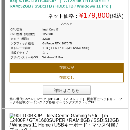
Aegis-Ti5-12VTE-046JP [ i7-12700K / RTX3070Ti /
RAM:32GB / SSD:1TB / HDD:1TB / Windows 11 Pro ]
¥179,800
ネット価格：
(税込)
スペック
CPU名称
:
Intel Core i7
CPU型番（周波数）
:
12700K
メモリ（標準）
:
32GB
グラフィック機能
:
GeForce RTX 3070 Ti
ストレージ容量
:
1TB (HDD) + 1TB (M.2 NVMe SSD)
搭載ドライブ
:
なし
プリインストールOS
:
Windows11 Pro
在庫状況
在庫なし
詳細はこちら
第12世代 Core i7 [ 12コア（8P＋4E） / 20スレッド ] 両側面にヘッドセットフ
ックを搭載 ゲーミングノブ搭載 ゲーミングデスクトップPC