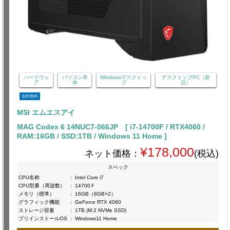
ハードウェ
パソコン本
Windowsデスクトッ
デスクトップPC（新
ア
体
プ
品）
送料無料
MSI エムエスアイ
MAG Codex 6 14NUC7-066JP [ i7-14700F / RTX4060 /
RAM:16GB / SSD:1TB / Windows 11 Home ]
¥178,000
ネット価格：
(税込)
スペック
CPU名称
:
Intel Core i7
CPU型番（周波数）
:
14700Ｆ
メモリ（標準）
:
16GB（8GB×2）
グラフィック機能
:
GeForce RTX 4060
ストレージ容量
:
1TB (M.2 NVMe SSD)
プリインストールOS
:
Windows11 Home