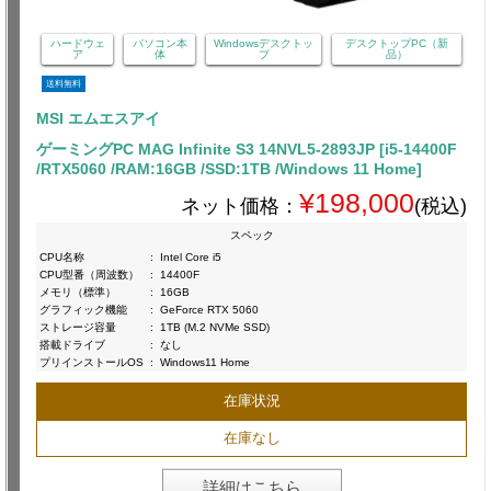
ハードウェ
パソコン本
Windowsデスクトッ
デスクトップPC（新
ア
体
プ
品）
送料無料
MSI エムエスアイ
ゲーミングPC MAG Infinite S3 14NVL5-2893JP [i5-14400F
/RTX5060 /RAM:16GB /SSD:1TB /Windows 11 Home]
¥198,000
ネット価格：
(税込)
スペック
CPU名称
:
Intel Core i5
CPU型番（周波数）
:
14400F
メモリ（標準）
:
16GB
グラフィック機能
:
GeForce RTX 5060
ストレージ容量
:
1TB (M.2 NVMe SSD)
搭載ドライブ
:
なし
プリインストールOS
:
Windows11 Home
在庫状況
在庫なし
詳細はこちら