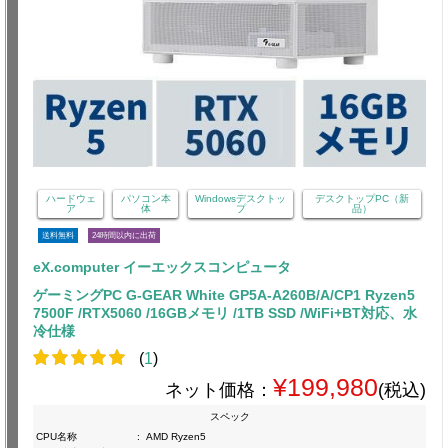
ハードウェ
パソコン本
Windowsデスクトッ
デスクトップPC（新
ア
体
プ
品）
送料無料
24時間以内に出荷
eX.computer イーエックスコンピュータ
ゲーミングPC G-GEAR White GP5A-A260B/A/CP1 Ryzen5
7500F /RTX5060 /16GBメモリ /1TB SSD /WiFi+BT対応、水
冷仕様
(
1
)
¥199,980
ネット価格：
(税込)
スペック
CPU名称
:
AMD Ryzen5