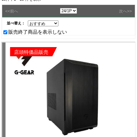
<<
>>
前へ
次へ
並べ替え：
販売終了商品を表示しない
店頭特価品販売