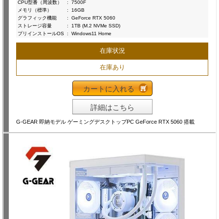
CPU型番（周波数）
:
7500F
メモリ（標準）
:
16GB
グラフィック機能
:
GeForce RTX 5060
ストレージ容量
:
1TB (M.2 NVMe SSD)
プリインストールOS
:
Windows11 Home
在庫状況
在庫あり
カートに入れる
詳細はこちら
G-GEAR 即納モデル ゲーミングデスクトップPC GeForce RTX 5060 搭載