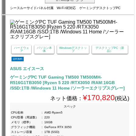
シースルーサイドパネル付属 Wi-Fi 6E対応 ゲーミングデスクトップPC
ハードウェ
パソコン本
Windowsデスクトッ
デスクトップPC（新
ア
体
プ
品）
送料無料
ASUS エイスース
ゲーミングPC TUF Gaming TM500 TM500MH-
R516G1TB3050 [Ryzen 5 220 /RTX3050 /RAM:16GB
/SSD:1TB /Windows 11 Home /ソーラーエクリプスグレー]
¥170,820
ネット価格：
(税込)
スペック
CPU名称
:
AMD Ryzen5
CPU型番（周波数）
:
220
メモリ（標準）
:
16GB
グラフィック機能
:
GeForce RTX 3050
ストレージ容量
:
1TB (SSD)