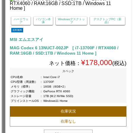
ハードウェ
パソコン本
Windowsデスクトッ
デスクトップPC（新
ア
体
プ
品）
送料無料
MSI エムエスアイ
MAG Codex 6 13NUC7-002JP [ i7-13700F / RTX4060 /
RAM:16GB / SSD:1TB / Windows 11 Home ]
¥178,000
ネット価格：
(税込)
スペック
CPU名称
:
Intel Core i7
CPU型番（周波数）
:
13700F
メモリ（標準）
:
16GB（8GB×2）
グラフィック機能
:
GeForce RTX 4060
ストレージ容量
:
1TB (M.2 NVMe SSD)
プリインストールOS
:
Windows11 Home
在庫状況
在庫なし