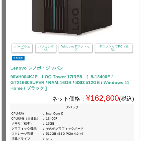
ハードウェ
パソコン本
Windowsデスクトッ
デスクトップPC（新
ア
体
プ
品）
送料無料
Lenovo レノボ・ジャパン
90VH004KJP LOQ Tower 17IRB8 [ i5-13400F /
GTX1660SUPER / RAM:16GB / SSD:512GB / Windows 11
Home / ブラック ]
¥162,800
ネット価格：
(税込)
スペック
CPU名称
:
Intel Core i5
CPU型番（周波数）
:
13400F
メモリ（標準）
:
16GB
グラフィック機能
:
その他グラフィックボード
ストレージ容量
:
512GB (SSD PCIe 4.0 x4）
搭載ドライブ
:
なし