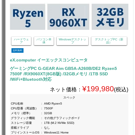
ハードウェ
パソコン本
Windowsデスクトッ
デスクトップPC（新
ア
体
プ
品）
送料無料
eX.computer イーエックスコンピュータ
ゲーミングPC G-GEAR Aim GB5A-A260B/DE2 Ryzen5
7500F /RX9060XT(8GB版) /32GBメモリ /1TB SSD
/WiFi+Bluetooth対応
¥199,980
ネット価格：
(税込)
スペック
CPU名称
:
AMD Ryzen5
CPU型番（周波数）
:
7500F
メモリ（標準）
:
32GB
グラフィック機能
:
その他グラフィックボード
ストレージ容量
:
1TB (M.2 NVMe SSD)
搭載ドライブ
:
なし
プリインストールOS
:
Windows11 Home