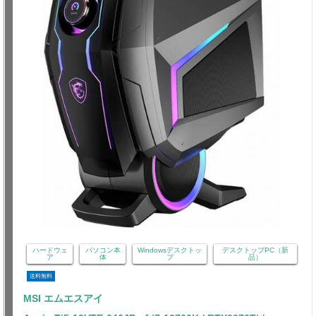
ハードウェ
パソコン本
Windowsデスクトッ
デスクトップPC（新
ア
体
プ
品）
送料無料
MSI エムエスアイ