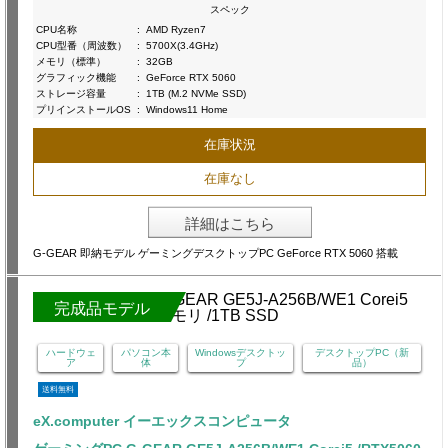
スペック
CPU名称
:
AMD Ryzen7
CPU型番（周波数）
:
5700X(3.4GHz)
メモリ（標準）
:
32GB
グラフィック機能
:
GeForce RTX 5060
ストレージ容量
:
1TB (M.2 NVMe SSD)
プリインストールOS
:
Windows11 Home
在庫状況
在庫なし
詳細はこちら
G-GEAR 即納モデル ゲーミングデスクトップPC GeForce RTX 5060 搭載
完成品モデル
ハードウェ
パソコン本
Windowsデスクトッ
デスクトップPC（新
ア
体
プ
品）
送料無料
eX.computer イーエックスコンピュータ