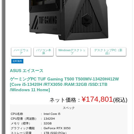
ハードウェ
パソコン本
Windowsデスクトッ
デスクトップPC（新
ア
体
プ
品）
送料無料
ASUS エイスース
ゲーミングPC TUF Gaming T500 T500MV-13420H412W
[Core i5-13420H /RTX3050 /RAM:32GB /SSD:1TB
/Windows 11 Home]
¥174,801
ネット価格：
(税込)
スペック
CPU名称
:
Intel Core i5
CPU型番（周波数）
:
13420H
メモリ（標準）
:
32GB
グラフィック機能
:
GeForce RTX 3050
ストレージ容量
:
1TB (SSD PCIe）