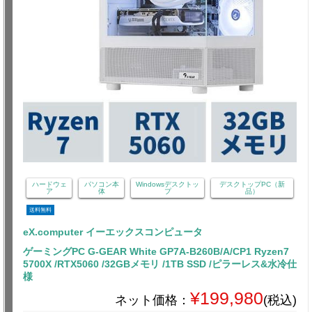
ハードウェ
パソコン本
Windowsデスクトッ
デスクトップPC（新
ア
体
プ
品）
送料無料
eX.computer イーエックスコンピュータ
ゲーミングPC G-GEAR White GP7A-B260B/A/CP1 Ryzen7
5700X /RTX5060 /32GBメモリ /1TB SSD /ピラーレス&水冷仕
様
¥199,980
ネット価格：
(税込)