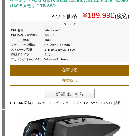
ゲーミングPC G-GEAR GE5J-A256B/WE1 Corei5 /RTX5060
/16GBメモリ /1TB SSD
¥189,990
ネット価格：
(税込)
スペック
CPU名称
:
Intel Core i5
CPU型番（周波数）
:
14400F
メモリ（標準）
:
16GB
グラフィック機能
:
GeForce RTX 5060
ストレージ容量
:
1TB (M.2 NVMe SSD)
搭載ドライブ
:
なし
プリインストールOS
:
Windows11 Home
在庫状況
在庫なし
詳細はこちら
G-GEAR 即納モデル ゲーミングデスクトップPC GeForce RTX 5060 搭載