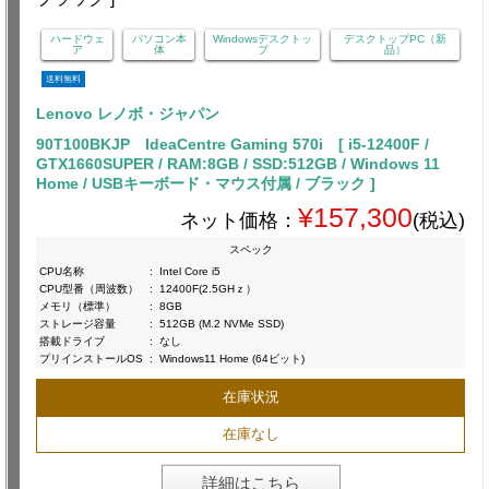
ハードウェ
パソコン本
Windowsデスクトッ
デスクトップPC（新
ア
体
プ
品）
送料無料
Lenovo レノボ・ジャパン
90T100BKJP IdeaCentre Gaming 570i [ i5-12400F /
GTX1660SUPER / RAM:8GB / SSD:512GB / Windows 11
Home / USBキーボード・マウス付属 / ブラック ]
¥157,300
ネット価格：
(税込)
スペック
CPU名称
:
Intel Core i5
CPU型番（周波数）
:
12400F(2.5GHｚ）
メモリ（標準）
:
8GB
ストレージ容量
:
512GB (M.2 NVMe SSD)
搭載ドライブ
:
なし
プリインストールOS
:
Windows11 Home (64ビット)
在庫状況
在庫なし
詳細はこちら