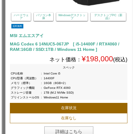
ハードウェ
パソコン本
Windowsデスクトッ
デスクトップPC（新
ア
体
プ
品）
送料無料
MSI エムエスアイ
MAG Codex 6 14NUC5-067JP [ i5-14400F / RTX4060 /
RAM:16GB / SSD:1TB / Windows 11 Home ]
¥198,000
ネット価格：
(税込)
スペック
CPU名称
:
Intel Core i5
CPU型番（周波数）
:
14400F
メモリ（標準）
:
16GB（8GB×2）
グラフィック機能
:
GeForce RTX 4060
ストレージ容量
:
1TB (M.2 NVMe SSD)
プリインストールOS
:
Windows11 Home
在庫状況
在庫なし
詳細はこちら