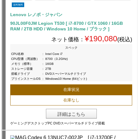
送料無料
Lenovo レノボ・ジャパン
90JL00F0JM Legion T530 [ i7-8700 / GTX 1060 / 16GB
RAM / 2TB HDD / Windows 10 Home / ブラック ]
¥190,080
ネット価格：
(税込)
スペック
CPU名称
:
Intel Core i7
CPU型番（周波数）
:
8700（3.2GHz)
メモリ（標準）
:
16GB
ストレージ容量
:
2TB
搭載ドライブ
:
DVDスーパーマルチドライブ
プリインストールOS
:
Windows10 Home (64ビット)
在庫状況
在庫なし
詳細はこちら
ゲーミングデスクトップPC DVDスーパーマルチドライブ搭載