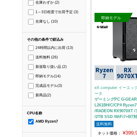
在庫わずか
(2)
1～3日程度で出荷予定
(3)
即納モデル
在庫なし
(10)
その他の条件で絞込み
24時間以内に出荷
(13)
送料無料
(26)
新規取り扱い品
(2)
即納モデル
(14)
完成品モデル
(3)
eX.computer イー
ータ
新商品
(2)
ゲーミングPC G-GEAR 
L261BH/C/CP4 Ryzen7
/RADEON RX9070XT
CPU名称
/2TB SSD /WiFi7
AMD Ryzen7
送料無料
¥399
ネット価格：