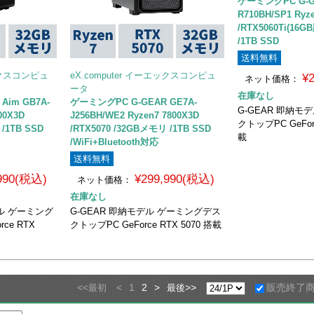
ゲーミングPC G-G
R710BH/SP1 Ryz
/RTX5060Ti(16
/1TB SSD
送料無料
エックスコンピュ
eX.computer イーエックスコンピュ
¥
ネット価格：
ータ
在庫なし
Aim GB7A-
ゲーミングPC G-GEAR GE7A-
G-GEAR 即納モ
00X3D
J256BH/WE2 Ryzen7 7800X3D
クトップPC GeForc
 /1TB SSD
/RTX5070 /32GBメモリ /1TB SSD
載
/WiFi+Bluetooth対応
送料無料
,990(税込)
¥299,990(税込)
ネット価格：
在庫なし
デル ゲーミング
G-GEAR 即納モデル ゲーミングデス
ce RTX
クトップPC GeForce RTX 5070 搭載
<<
<
1
2
>
>>
販売終了
最初
最後