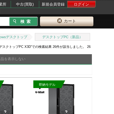
業所
中古(買取)
新規会員登録
ログイン
カート
dowsデスクトップ
デスクトップPC（新品）
デスクトップPC X3D
”での検索結果
26
件が該当しました。
26
商品を表示しない
即納モデル