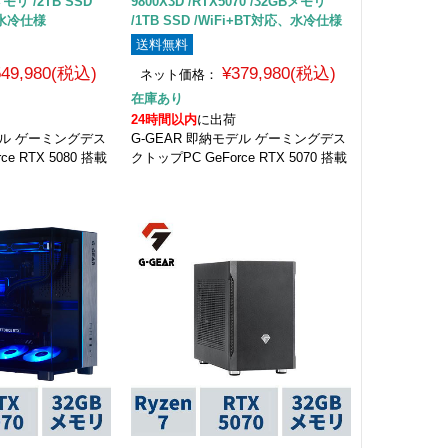
メモリ /2TB SSD
9800X3D /RTX5070 /32GBメモリ
、水冷仕様
/1TB SSD /WiFi+BT対応、水冷仕様
送料無料
549,980(税込)
¥379,980(税込)
ネット価格：
在庫あり
24時間以内
に出荷
デル ゲーミングデス
G-GEAR 即納モデル ゲーミングデス
e RTX 5080 搭載
クトップPC GeForce RTX 5070 搭載