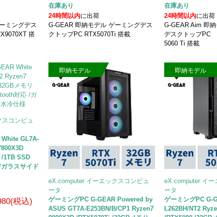
在庫あり
在庫あり
24時間以内
に出荷
24時間以内
に出荷
 ゲーミングデス
G-GEAR 即納モデル ゲーミングデス
G-GEAR Aim 
X9070XT 搭
クトップPC RTX5070Ti 搭載
デスクトップPC Ge
5060 Ti 搭載
即納モデル
即納モデル
エックスコンピュ
hite GL7A-
7800X3D
 /1TB SSD
対応 /ガラスサイド
eX.computer イーエックスコンピュ
eX.computer
ータ
ータ
ゲーミングPC G-GEAR Powered by
ゲーミングPC G-G
,980(税込)
ASUS GT7A-E253BN/B/CP1 Ryzen7
L262BH/NT2 Ryz