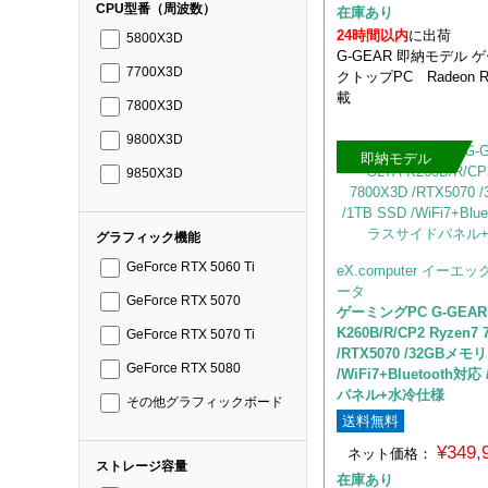
CPU型番（周波数）
在庫あり
24時間以内
に出荷
5800X3D
G-GEAR 即納モデル
7700X3D
クトップPC Radeon R
載
7800X3D
9800X3D
即納モデル
9850X3D
グラフィック機能
GeForce RTX 5060 Ti
eX.computer イー
ータ
GeForce RTX 5070
ゲーミングPC G-GEAR W
K260B/R/CP2 Ryzen7 
GeForce RTX 5070 Ti
/RTX5070 /32GBメモリ
GeForce RTX 5080
/WiFi7+Bluetooth
パネル+水冷仕様
その他グラフィックボード
送料無料
¥349
ネット価格：
ストレージ容量
在庫あり