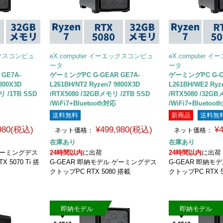
エックスコンピュ
eX.computer イーエックスコンピュ
eX.computer
ータ
ータ
GE7A-
ゲーミングPC G-GEAR GE7A-
ゲーミングPC G-G
800X3D
L261BH/NT2 Ryzen7 9800X3D
L261BH/WE2 Ryz
リ /1TB SSD
/RTX5080 /32GBメモリ /2TB SSD
/RTX5080 /32GB
/WiFi7+Bluetooth対応
/WiFi7+Bluetoo
送料無料
新商品
送料無
,980(税込)
¥499,980(税込)
¥
ネット価格：
ネット価格：
在庫あり
在庫あり
 ゲーミングデス
24時間以内
に出荷
24時間以内
に出荷
X 5070 Ti 搭
G-GEAR 即納モデル ゲーミングデス
G-GEAR 即納モ
クトップPC RTX 5080 搭載
クトップPC RTX 5
即納モデル
即納モデル