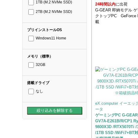
1TB (M.2 NVMe SSD)
24時間以内
に出荷
G-GEAR 即納モデル
2TB (M.2 NVMe SSD)
クトップPC GeForce R
載
プリインストールOS
Windows11 Home
メモリ（標準）
32GB
搭載ドライブ
なし
eX.computer イー
ータ
ゲーミングPC G-GEA
GV7A-E261B/R/CP1 R
9800X3D /RTX5070Ti
/1TB SSD /WiFi7