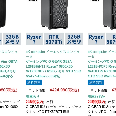
エックスコンピュ
eX.computer イーエックスコンピュ
eX.computer
ータ
ータ
Aim GB7A-
ゲーミングPC G-GEAR GE7A-
ゲーミングPC G-G
800X3D
L261BH/NT1 Ryzen7 9800X3D
L261BH/CP3 Ryz
/32GBメモリ
/RTX5070Ti /32GBメモリ /2TB SSD
/RADEON RX907
tooth対応
/WiFi7+Bluetooth対応
/1TB SSD /WiFi
送料無料
送料無料
,980(税込)
¥424,980(税込)
¥
ネット価格：
ネット価格：
在庫あり
在庫わずか
デル ゲーミング
24時間以内
に出荷
24時間以内
に出荷
 RX 9060
G-GEAR 即納モデル ゲーミングデス
G-GEAR 即納モ
クトップPC RTX5070Ti 搭載
クトップPC Radeo