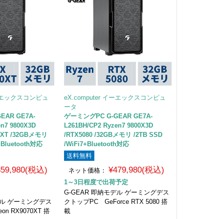
 イーエックスコンピュ
eX.computer イーエックスコンピュ
ータ
EAR GE7A-
ゲーミングPC G-GEAR GE7A-
en7 9800X3D
L261BH/CP2 Ryzen7 9800X3D
0XT /32GBメモリ
/RTX5080 /32GBメモリ /2TB SSD
7+Bluetooth対応
/WiFi7+Bluetooth対応
送料無料
359,980(税込)
¥479,980(税込)
ネット価格：
1～3日程度で出荷予定
G-GEAR 即納モデル ゲーミングデス
デル ゲーミングデス
クトップPC GeForce RTX 5080 搭
n RX9070XT 搭
載