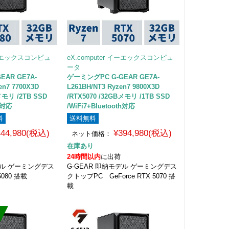
 イーエックスコンピュ
eX.computer イーエックスコンピュ
ータ
EAR GE7A-
ゲーミングPC G-GEAR GE7A-
en7 7700X3D
L261BH/NT3 Ryzen7 9800X3D
メモリ /2TB SSD
/RTX5070 /32GBメモリ /1TB SSD
th対応
/WiFi7+Bluetooth対応
料
送料無料
444,980(税込)
¥394,980(税込)
ネット価格：
在庫あり
24時間以内
に出荷
デル ゲーミングデス
G-GEAR 即納モデル ゲーミングデス
080 搭載
クトップPC GeForce RTX 5070 搭
載