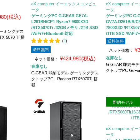
eX.computer イーエックスコンピュ
eX.computer
ータ
ータ
ゲーミングPC G-GEAR GE7A-
ゲーミングPC G-
,980(税込)
L261BH/CP1 Ryzen7 9800X3D
GV7A-D261B/R/C
/RTX5070Ti /32GBメモリ /2TB SSD
7800X3D /RTX5
 ゲーミングデス
/WiFi7+Bluetooth対応
/1TB SSD /Wi
X 5070 Ti 搭
(
2
)
送料無料
送料無料
¥
ネット価格：
¥424,980(税込)
在庫なし
ネット価格：
G-GEAR 即納モ
在庫なし
クトップPC GeForc
G-GEAR 即納モデル ゲーミングデス
クトップPC Radeon RTX5070Ti 搭
載
即納モデル
eX.computer
ータ