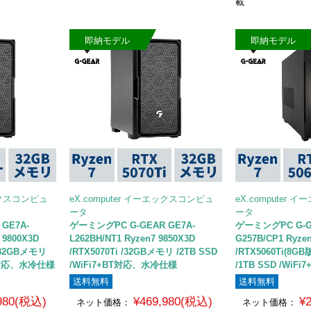
載
即納モデル
即納モデル
エックスコンピュ
eX.computer イーエックスコンピュ
eX.computer
ータ
ータ
GE7A-
ゲーミングPC G-GEAR GE7A-
ゲーミングPC G-GE
 9800X3D
L262BH/NT1 Ryzen7 9850X3D
G257B/CP1 Ryze
 /32GBメモリ
/RTX5070Ti /32GBメモリ /2TB SSD
/RTX5060Ti(8G
+BT対応、水冷仕様
/WiFi7+BT対応、水冷仕様
/1TB SSD /WiFi
送料無料
送料無料
,980(税込)
¥469,980(税込)
¥
ネット価格：
ネット価格：