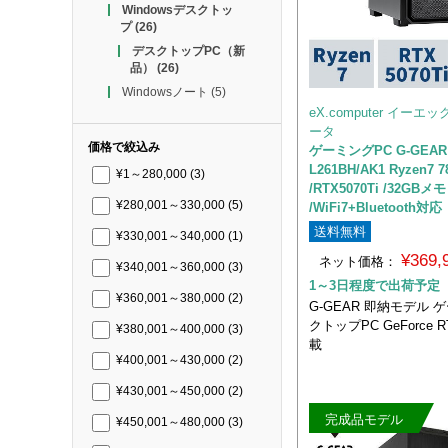
Windowsデスクトッ
プ
(26)
デスクトップPC（新
品）
(26)
Windowsノート
(5)
eX.computer イー
ータ
価格で絞込み
ゲーミングPC G-GEAR 
L261BH/AK1 Ryzen7 7
¥1～280,000
(3)
/RTX5070Ti /32GBメモ
¥280,001～330,000
(5)
/WiFi7+Bluetooth対応
送料無料
¥330,001～340,000
(1)
¥369
ネット価格：
¥340,001～360,000
(3)
1～3日程度で出荷予定
¥360,001～380,000
(2)
G-GEAR 即納モデル
クトップPC GeForce RT
¥380,001～400,000
(3)
載
¥400,001～430,000
(2)
¥430,001～450,000
(2)
完成品モデル
¥450,001～480,000
(3)