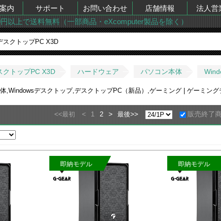
案内
サポート
お問い合わせ
店舗情報
法人営
00円以上で送料無料（一部商品・eXcomputer製品を除く）
クトップPC X3D
ハードウェア
パソコン本体
Win
,Windowsデスクトップ,デスクトップPC（新品）,ゲーミング | ゲーミング
<<
<
1
2
>
>>
販売終了
最初
最後
即納モデル
即納モデル