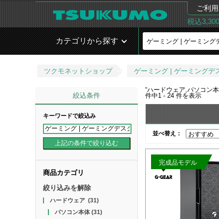
ご利用
税込3,3
カテゴリから探す
ツクモネットショップ
ゲーミング | ゲーミングデス
“
ハードウェア,パソコン本体
絞込条件
件中
1 - 24
件を表示
キーワードで絞込み
並べ替え：
完成品モデル
商品カテゴリ
絞り込みを解除
ハードウェア
(31)
パソコン本体
(31)