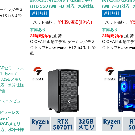
9800X3D /RTX5070Ti /32GBメモリ
/RTX5080 /32GB
/1TB SSD /WiFi+BT対応、水冷仕様
/WiFi7+BT対応
 ゲーミングデス
送料無料
送料無料
TX 5070 搭
¥439,980(税込)
¥
ネット価格：
ネット価格：
在庫あり
在庫あり
24時間以内
に出荷
24時間以内
に出荷
G-GEAR 即納モデル ゲーミングデス
G-GEAR 即納モ
クトップPC GeForce RTX 5070 Ti 搭
クトップPC GeForc
載
エックスコンピュ
Rピラーレス
yzen7
 /32GBメモリ
+BT対応、水冷仕様