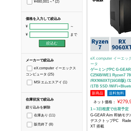
¥480,001～*
(2)
価格を入力して絞込み
¥
～
¥
まで
eX.computer イー
メーカーで絞込み
ータ
eX.computer イーエックス
ゲーミングPC G-GEAR 
コンピュータ
(25)
C256B/WE1 Ryzen7 7
/RX9060XT(16GB版) 
MSI エムエスアイ
(1)
/1TB SSD /WiFi+Blue
新商品
送料無料
在庫状況で絞込み
¥279
ネット価格：
絞り込みを解除
1～3日程度で出荷予定
G-GEAR Aim 即納モ
在庫あり
(11)
デスクトップPC Radeon
販売終了
(8)
XT 搭載