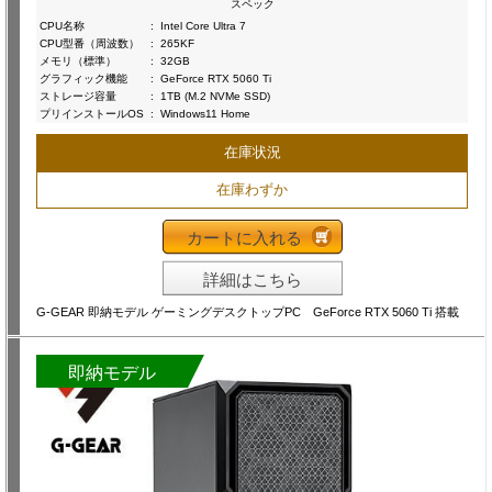
スペック
CPU名称
:
Intel Core Ultra 7
CPU型番（周波数）
:
265KF
メモリ（標準）
:
32GB
グラフィック機能
:
GeForce RTX 5060 Ti
ストレージ容量
:
1TB (M.2 NVMe SSD)
プリインストールOS
:
Windows11 Home
在庫状況
在庫わずか
カートに入れる
詳細はこちら
G-GEAR 即納モデル ゲーミングデスクトップPC GeForce RTX 5060 Ti 搭載
即納モデル