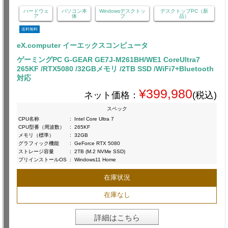
ハードウェ
パソコン本
Windowsデスクトッ
デスクトップPC（新
ア
体
プ
品）
送料無料
eX.computer イーエックスコンピュータ
ゲーミングPC G-GEAR GE7J-M261BH/WE1 CoreUltra7
265KF /RTX5080 /32GBメモリ /2TB SSD /WiFi7+Bluetooth
対応
¥399,980
ネット価格：
(税込)
スペック
CPU名称
:
Intel Core Ultra 7
CPU型番（周波数）
:
265KF
メモリ（標準）
:
32GB
グラフィック機能
:
GeForce RTX 5080
ストレージ容量
:
2TB (M.2 NVMe SSD)
プリインストールOS
:
Windows11 Home
在庫状況
在庫なし
詳細はこちら