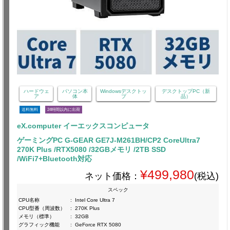
ハードウェ
パソコン本
Windowsデスクトッ
デスクトップPC（新
ア
体
プ
品）
送料無料
24時間以内に出荷
eX.computer イーエックスコンピュータ
ゲーミングPC G-GEAR GE7J-M261BH/CP2 CoreUltra7
270K Plus /RTX5080 /32GBメモリ /2TB SSD
/WiFi7+Bluetooth対応
¥499,980
ネット価格：
(税込)
スペック
CPU名称
:
Intel Core Ultra 7
CPU型番（周波数）
:
270K Plus
メモリ（標準）
:
32GB
グラフィック機能
:
GeForce RTX 5080