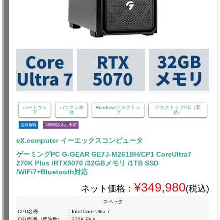
ハードウェ
パソコン本
Windowsデスクトッ
デスクトップPC（新
ア
体
プ
品）
送料無料
24時間以内に出荷
eX.computer イーエックスコンピュータ
ゲーミングPC G-GEAR GE7J-M261BH/CP1 CoreUltra7
270K Plus /RTX5070 /32GBメモリ /1TB SSD
/WiFi7+Bluetooth対応
¥349,980
ネット価格：
(税込)
スペック
CPU名称
:
Intel Core Ultra 7
CPU型番（周波数）
:
270K Plus