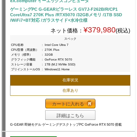
eX.computer イーエックスコンピュータ
ゲーミングPC G-GEARピラーレス GV7J-F262B/R/CP1
CoreUltra7 270K Plus /RTX5070 /32GBメモリ /1TB SSD
/WiFi7+BT対応 /ガラスサイド+水冷仕様
¥379,980
ネット価格：
(税込)
スペック
CPU名称
:
Intel Core Ultra 7
CPU型番（周波数）
:
270K Plus
メモリ（標準）
:
32GB
グラフィック機能
:
GeForce RTX 5070
ストレージ容量
:
1TB (M.2 NVMe SSD)
プリインストールOS
:
Windows11 Home
在庫状況
在庫あり
カートに入れる
詳細はこちら
G-GEAR 即納モデル ゲーミングデスクトップPC GeForce RTX 5070 搭載