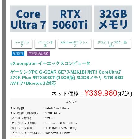
ハードウェ
パソコン本
Windowsデスクトッ
デスクトップPC（新
ア
体
プ
品）
送料無料
24時間以内に出荷
eX.computer イーエックスコンピュータ
ゲーミングPC G-GEAR GE7J-M261BH/NT3 CoreUltra7
270K Plus /RTX5060Ti(16GB版) /32GBメモリ /1TB SSD
/WiFi7+Bluetooth対応
¥339,980
ネット価格：
(税込)
スペック
CPU名称
:
Intel Core Ultra 7
CPU型番（周波数）
:
270K Plus
メモリ（標準）
:
32GB
グラフィック機能
:
GeForce RTX 5060 Ti
ストレージ容量
:
1TB (M.2 NVMe SSD)
プリインストールOS
:
Windows11 Home