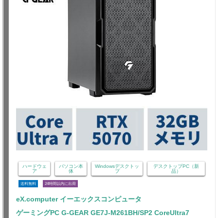
ハードウェ
パソコン本
Windowsデスクトッ
デスクトップPC（新
ア
体
プ
品）
送料無料
24時間以内に出荷
eX.computer イーエックスコンピュータ
ゲーミングPC G-GEAR GE7J-M261BH/SP2 CoreUltra7