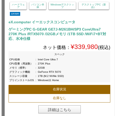
ハードウェ
パソコン本
Windowsデスクトッ
デスクトップPC（新
ア
体
プ
品）
送料無料
eX.computer イーエックスコンピュータ
ゲーミングPC G-GEAR GE7J-M261BH/SP3 CoreUltra7
270K Plus /RTX5070 /32GBメモリ /1TB SSD /WiFi7+BT対
応、水冷仕様
¥339,980
ネット価格：
(税込)
スペック
CPU名称
:
Intel Core Ultra 7
CPU型番（周波数）
:
270K Plus
メモリ（標準）
:
32GB
グラフィック機能
:
GeForce RTX 5070
ストレージ容量
:
1TB (M.2 NVMe SSD)
プリインストールOS
:
Windows11 Home
在庫状況
在庫なし
詳細はこちら