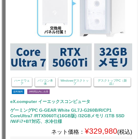
ハードウェ
パソコン本
Windowsデスクトッ
デスクトップPC（新
ア
体
プ
品）
送料無料
24時間以内に出荷
eX.computer イーエックスコンピュータ
ゲーミングPC G-GEAR White GL7J-G260B/R/CP1
CoreUltra7 /RTX5060Ti(16GB版) /32GBメモリ /1TB SSD
/WiFi7+BT対応、水冷仕様
¥329,980
ネット価格：
(税込)