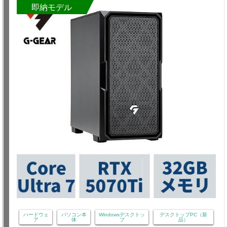
即納モデル
ハードウェ
パソコン本
Windowsデスクトッ
デスクトップPC（新
ア
体
プ
品）