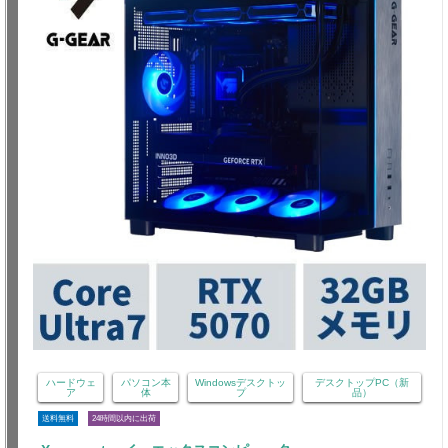
ハードウェ
パソコン本
Windowsデスクトッ
デスクトップPC（新
ア
体
プ
品）
送料無料
24時間以内に出荷