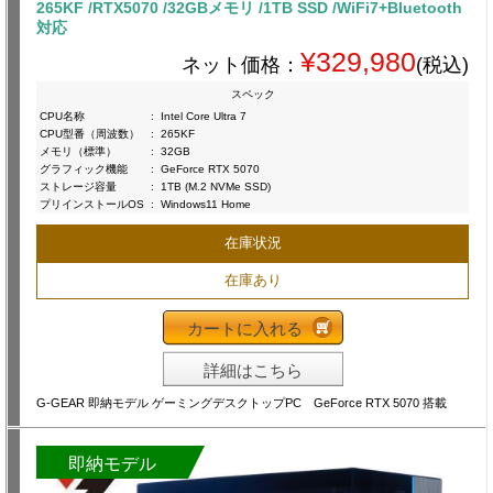
265KF /RTX5070 /32GBメモリ /1TB SSD /WiFi7+Bluetooth
対応
¥329,980
ネット価格：
(税込)
スペック
CPU名称
:
Intel Core Ultra 7
CPU型番（周波数）
:
265KF
メモリ（標準）
:
32GB
グラフィック機能
:
GeForce RTX 5070
ストレージ容量
:
1TB (M.2 NVMe SSD)
プリインストールOS
:
Windows11 Home
在庫状況
在庫あり
カートに入れる
詳細はこちら
G-GEAR 即納モデル ゲーミングデスクトップPC GeForce RTX 5070 搭載
即納モデル