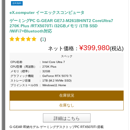
送料無料
eX.computer イーエックスコンピュータ
ゲーミングPC G-GEAR GE7J-M261BH/NT2 CoreUltra7
270K Plus /RTX5070Ti /32GBメモリ /1TB SSD
/WiFi7+Bluetooth対応
(
1
)
¥399,980
ネット価格：
(税込)
スペック
CPU名称
:
Intel Core Ultra 7
CPU型番（周波数）
:
270K Plus
メモリ（標準）
:
32GB
グラフィック機能
:
GeForce RTX 5070 Ti
ストレージ容量
:
1TB (M.2 NVMe SSD)
プリインストールOS
:
Windows11 Home
在庫状況
在庫なし
詳細はこちら
G-GEAR 即納モデル ゲーミングデスクトップPC RTX5070Ti 搭載