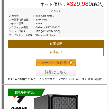
¥329,980
ネット価格：
(税込)
スペック
CPU名称
:
Intel Core Ultra 7
CPU型番（周波数）
:
270K Plus
メモリ（標準）
:
32GB
グラフィック機能
:
GeForce RTX 5060 Ti
ストレージ容量
:
1TB (M.2 NVMe SSD)
プリインストールOS
:
Windows11 Home
在庫状況
在庫あり
カートに入れる
詳細はこちら
G-GEAR 即納モデル ゲーミングデスクトップPC GeForce RTX 5060 Ti 搭載
即納モデル