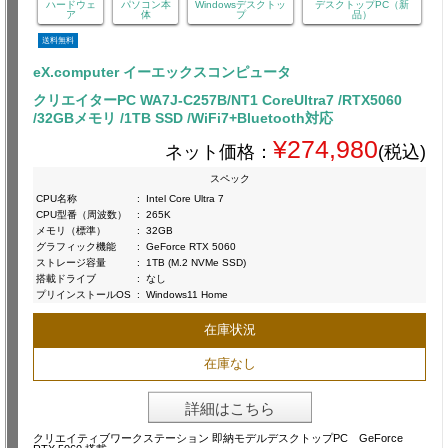
ハードウェ
パソコン本
Windowsデスクトッ
デスクトップPC（新
ア
体
プ
品）
送料無料
eX.computer イーエックスコンピュータ
クリエイターPC WA7J-C257B/NT1 CoreUltra7 /RTX5060
/32GBメモリ /1TB SSD /WiFi7+Bluetooth対応
¥274,980
ネット価格：
(税込)
スペック
CPU名称
:
Intel Core Ultra 7
CPU型番（周波数）
:
265K
メモリ（標準）
:
32GB
グラフィック機能
:
GeForce RTX 5060
ストレージ容量
:
1TB (M.2 NVMe SSD)
搭載ドライブ
:
なし
プリインストールOS
:
Windows11 Home
在庫状況
在庫なし
詳細はこちら
クリエイティブワークステーション 即納モデルデスクトップPC GeForce