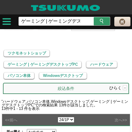
ツクモネットショップ
ゲーミング | ゲーミングデスクトップPC
ハードウェア
パソコン本体
Windowsデスクトップ
ツクモネットショップ
ゲーミング | ゲーミングデスクトップPC
ハードウェア
パソコン本体
Windowsデスクトップ
ひらく
+
絞込条件
“
ハードウェア,パソコン本体,Windowsデスクトップ,ゲーミング | ゲーミン
グデスクトップPC
”での検索結果
13
件が該当しました。
13
件中
1 - 13
件を表示
<<
>>
前へ
次へ
並べ替え：