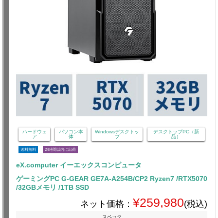
ハードウェ
パソコン本
Windowsデスクトッ
デスクトップPC（新
ア
体
プ
品）
送料無料
24時間以内に出荷
eX.computer イーエックスコンピュータ
ゲーミングPC G-GEAR GE7A-A254B/CP2 Ryzen7 /RTX5070
/32GBメモリ /1TB SSD
¥259,980
ネット価格：
(税込)
スペック