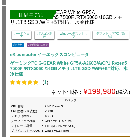
即納モデル
ハードウェ
パソコン本
Windowsデスクトッ
デスクトップPC（新
ア
体
プ
品）
送料無料
24時間以内に出荷
eX.computer イーエックスコンピュータ
ゲーミングPC G-GEAR White GP5A-A260B/A/CP1 Ryzen5
7500F /RTX5060 /16GBメモリ /1TB SSD /WiFi+BT対応、水
冷仕様
(
1
)
¥199,980
ネット価格：
(税込)
スペック
CPU名称
:
AMD Ryzen5
CPU型番（周波数）
:
7500F
メモリ（標準）
:
16GB
グラフィック機能
:
GeForce RTX 5060
ストレージ容量
:
1TB (M.2 NVMe SSD)
プリインストールOS
:
Windows11 Home