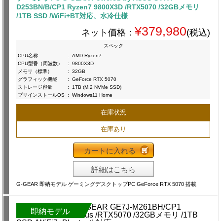
D253BN/B/CP1 Ryzen7 9800X3D /RTX5070 /32GBメモリ
/1TB SSD /WiFi+BT対応、水冷仕様
¥379,980
ネット価格：
(税込)
スペック
CPU名称
:
AMD Ryzen7
CPU型番（周波数）
:
9800X3D
メモリ（標準）
:
32GB
グラフィック機能
:
GeForce RTX 5070
ストレージ容量
:
1TB (M.2 NVMe SSD)
プリインストールOS
:
Windows11 Home
在庫状況
在庫あり
カートに入れる
詳細はこちら
G-GEAR 即納モデル ゲーミングデスクトップPC GeForce RTX 5070 搭載
即納モデル