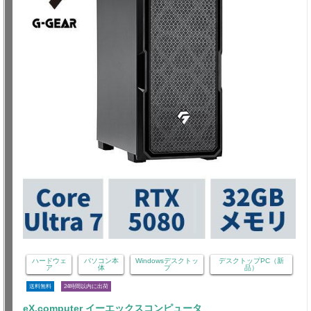
ハードウェ
パソコン本
Windowsデスクトッ
デスクトップPC（新
ア
体
プ
品）
送料無料
24時間以内に出荷
eX.computer イーエックスコンピュータ