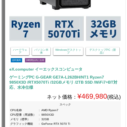
ハードウェ
パソコン本
Windowsデスクトッ
デスクトップPC（新
ア
体
プ
品）
送料無料
24時間以内に出荷
eX.computer イーエックスコンピュータ
ゲーミングPC G-GEAR GE7A-L262BH/NT1 Ryzen7
9850X3D /RTX5070Ti /32GBメモリ /2TB SSD /WiFi7+BT対
応、水冷仕様
¥469,980
ネット価格：
(税込)
スペック
CPU名称
:
AMD Ryzen7
CPU型番（周波数）
:
9850X3D
メモリ（標準）
:
32GB
グラフィック機能
:
GeForce RTX 5070 Ti