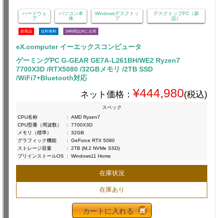
ハードウェ
パソコン本
Windowsデスクトッ
デスクトップPC（新
ア
体
プ
品）
新商品
送料無料
24時間以内に出荷
eX.computer イーエックスコンピュータ
ゲーミングPC G-GEAR GE7A-L261BH/WE2 Ryzen7
7700X3D /RTX5080 /32GBメモリ /2TB SSD
/WiFi7+Bluetooth対応
¥444,980
ネット価格：
(税込)
スペック
CPU名称
:
AMD Ryzen7
CPU型番（周波数）
:
7700X3D
メモリ（標準）
:
32GB
グラフィック機能
:
GeForce RTX 5080
ストレージ容量
:
2TB (M.2 NVMe SSD)
プリインストールOS
:
Windows11 Home
在庫状況
在庫あり
カートに入れる