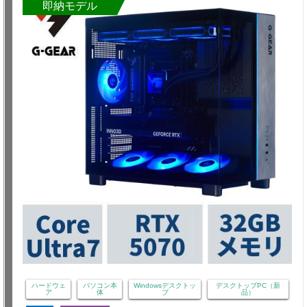
即納モデル
ハードウェ
パソコン本
Windowsデスクトッ
デスクトップPC（新
ア
体
プ
品）