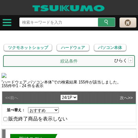
ツクモネットショップ
ハードウェア
パソコン本体
ツクモネットショップ
ハードウェア
パソコン本体
ひらく
+
絞込条件
“
ハードウェア,パソコン本体
”での検索結果
155
件が該当しました。
155
件中
1 - 24
件を表示
<<
>>
前へ
次へ
並べ替え：
販売終了商品を表示しない