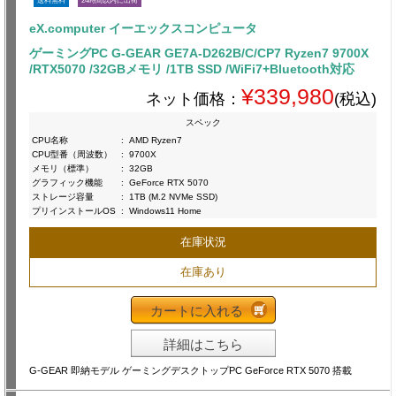
送料無料
24時間以内に出荷
eX.computer イーエックスコンピュータ
ゲーミングPC G-GEAR GE7A-D262B/C/CP7 Ryzen7 9700X
/RTX5070 /32GBメモリ /1TB SSD /WiFi7+Bluetooth対応
¥339,980
ネット価格：
(税込)
スペック
CPU名称
:
AMD Ryzen7
CPU型番（周波数）
:
9700X
メモリ（標準）
:
32GB
グラフィック機能
:
GeForce RTX 5070
ストレージ容量
:
1TB (M.2 NVMe SSD)
プリインストールOS
:
Windows11 Home
在庫状況
在庫あり
カートに入れる
詳細はこちら
G-GEAR 即納モデル ゲーミングデスクトップPC GeForce RTX 5070 搭載