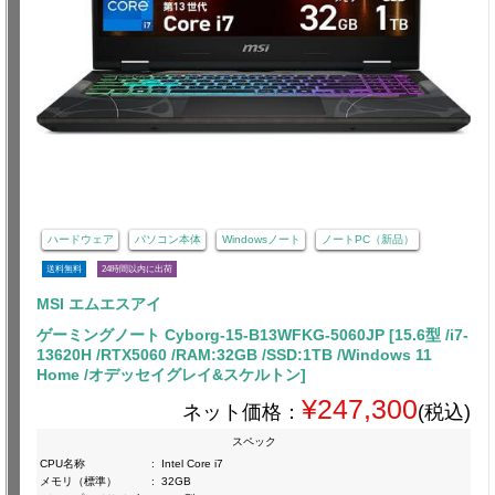
ハードウェア
パソコン本体
Windowsノート
ノートPC（新品）
送料無料
24時間以内に出荷
MSI エムエスアイ
ゲーミングノート Cyborg-15-B13WFKG-5060JP [15.6型 /i7-
13620H /RTX5060 /RAM:32GB /SSD:1TB /Windows 11
Home /オデッセイグレイ&スケルトン]
¥247,300
ネット価格：
(税込)
スペック
CPU名称
:
Intel Core i7
メモリ（標準）
:
32GB