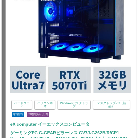
ハードウェ
パソコン本
Windowsデスクトッ
デスクトップPC（新
ア
体
プ
品）
送料無料
24時間以内に出荷
eX.computer イーエックスコンピュータ
ゲーミングPC G-GEARピラーレス GV7J-G262B/R/CP1