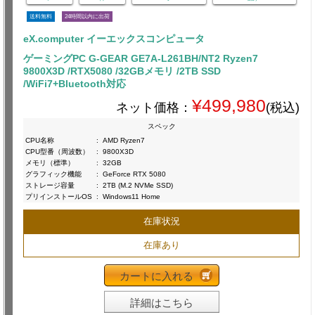
送料無料
24時間以内に出荷
eX.computer イーエックスコンピュータ
ゲーミングPC G-GEAR GE7A-L261BH/NT2 Ryzen7
9800X3D /RTX5080 /32GBメモリ /2TB SSD
/WiFi7+Bluetooth対応
¥499,980
ネット価格：
(税込)
スペック
CPU名称
:
AMD Ryzen7
CPU型番（周波数）
:
9800X3D
メモリ（標準）
:
32GB
グラフィック機能
:
GeForce RTX 5080
ストレージ容量
:
2TB (M.2 NVMe SSD)
プリインストールOS
:
Windows11 Home
在庫状況
在庫あり
カートに入れる
詳細はこちら