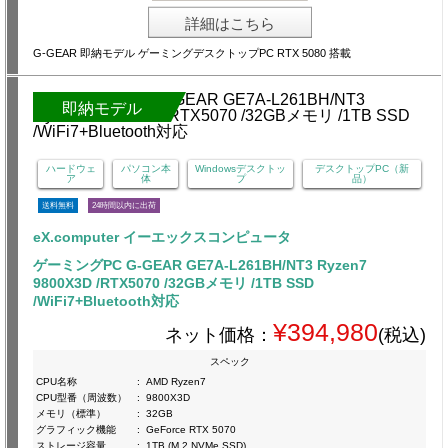
詳細はこちら
G-GEAR 即納モデル ゲーミングデスクトップPC RTX 5080 搭載
即納モデル
ハードウェ
パソコン本
Windowsデスクトッ
デスクトップPC（新
ア
体
プ
品）
送料無料
24時間以内に出荷
eX.computer イーエックスコンピュータ
ゲーミングPC G-GEAR GE7A-L261BH/NT3 Ryzen7
9800X3D /RTX5070 /32GBメモリ /1TB SSD
/WiFi7+Bluetooth対応
¥394,980
ネット価格：
(税込)
スペック
CPU名称
:
AMD Ryzen7
CPU型番（周波数）
:
9800X3D
メモリ（標準）
:
32GB
グラフィック機能
:
GeForce RTX 5070
ストレージ容量
:
1TB (M.2 NVMe SSD)