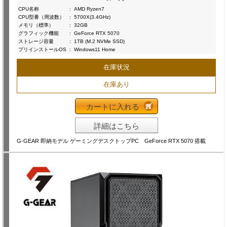
CPU名称
:
AMD Ryzen7
CPU型番（周波数）
:
5700X(3.4GHz)
メモリ（標準）
:
32GB
グラフィック機能
:
GeForce RTX 5070
ストレージ容量
:
1TB (M.2 NVMe SSD)
プリインストールOS
:
Windows11 Home
在庫状況
在庫あり
カートに入れる
詳細はこちら
G-GEAR 即納モデル ゲーミングデスクトップPC GeForce RTX 5070 搭載