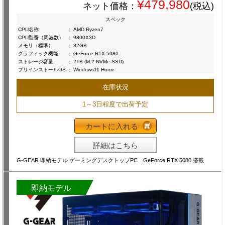
¥479,980
ネット価格：
(税込)
スペック
CPU名称
:
AMD Ryzen7
CPU型番（周波数）
:
9800X3D
メモリ（標準）
:
32GB
グラフィック機能
:
GeForce RTX 5080
ストレージ容量
:
2TB (M.2 NVMe SSD)
プリインストールOS
:
Windows11 Home
在庫状況
1～3日程度で出荷予定
カートに入れる
詳細はこちら
G-GEAR 即納モデル ゲーミングデスクトップPC GeForce RTX 5080 搭載
即納モデル