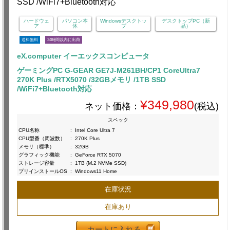
ハードウェ
パソコン本
Windowsデスクトッ
デスクトップPC（新
ア
体
プ
品）
送料無料
24時間以内に出荷
eX.computer イーエックスコンピュータ
ゲーミングPC G-GEAR GE7J-M261BH/CP1 CoreUltra7
270K Plus /RTX5070 /32GBメモリ /1TB SSD
/WiFi7+Bluetooth対応
¥349,980
ネット価格：
(税込)
スペック
CPU名称
:
Intel Core Ultra 7
CPU型番（周波数）
:
270K Plus
メモリ（標準）
:
32GB
グラフィック機能
:
GeForce RTX 5070
ストレージ容量
:
1TB (M.2 NVMe SSD)
プリインストールOS
:
Windows11 Home
在庫状況
在庫あり
カートに入れる