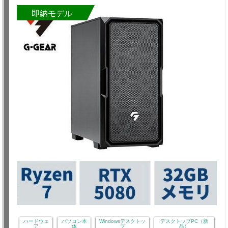
即納モデル
ハードウェ
パソコン本
Windowsデスクトッ
デスクトップPC（新
ア
体
プ
品）