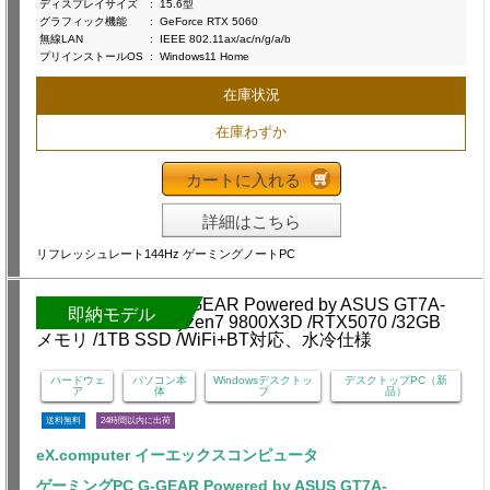
ディスプレイサイズ
:
15.6型
グラフィック機能
:
GeForce RTX 5060
無線LAN
:
IEEE 802.11ax/ac/n/g/a/b
プリインストールOS
:
Windows11 Home
在庫状況
在庫わずか
カートに入れる
詳細はこちら
リフレッシュレート144Hz ゲーミングノートPC
即納モデル
ハードウェ
パソコン本
Windowsデスクトッ
デスクトップPC（新
ア
体
プ
品）
送料無料
24時間以内に出荷
eX.computer イーエックスコンピュータ
ゲーミングPC G-GEAR Powered by ASUS GT7A-