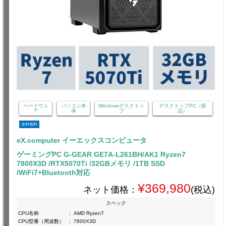
ハードウェ
パソコン本
Windowsデスクトッ
デスクトップPC（新
ア
体
プ
品）
送料無料
eX.computer イーエックスコンピュータ
ゲーミングPC G-GEAR GE7A-L261BH/AK1 Ryzen7
7800X3D /RTX5070Ti /32GBメモリ /1TB SSD
/WiFi7+Bluetooth対応
¥369,980
ネット価格：
(税込)
スペック
CPU名称
:
AMD Ryzen7
CPU型番（周波数）
:
7800X3D