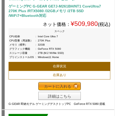
ゲーミングPC G-GEAR GE7J-M261BH/NT1 CoreUltra7
270K Plus /RTX5080 /32GBメモリ /2TB SSD
/WiFi7+Bluetooth対応
¥509,980
ネット価格：
(税込)
スペック
CPU名称
:
Intel Core Ultra 7
CPU型番（周波数）
:
270K Plus
メモリ（標準）
:
32GB
グラフィック機能
:
GeForce RTX 5080
ストレージ容量
:
2TB (M.2 NVMe SSD)
プリインストールOS
:
Windows11 Home
在庫状況
在庫あり
カートに入れる
詳細はこちら
G-GEAR 即納モデル ゲーミングデスクトップPC GeForce RTX 5080 搭載