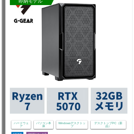
即納モデル
ハードウェ
パソコン本
Windowsデスクトッ
デスクトップPC（新
ア
体
プ
品）