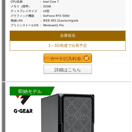
CPU名称
:
Intel Core 7
メモリ（標準）
:
32GB
ディスプレイサイズ
:
16型
グラフィック機能
:
GeForce RTX 5060
無線LAN
:
IEEE 802.11ax/ac/n/g/a/b
プリインストールOS
:
Windows11 Pro
在庫状況
1～3日程度で出荷予定
カートに入れる
詳細はこちら
即納モデル