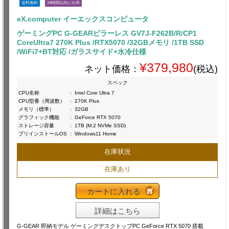
送料無料
24時間以内に出荷
eX.computer イーエックスコンピュータ
ゲーミングPC G-GEARピラーレス GV7J-F262B/R/CP1
CoreUltra7 270K Plus /RTX5070 /32GBメモリ /1TB SSD
/WiFi7+BT対応 /ガラスサイド+水冷仕様
¥379,980
ネット価格：
(税込)
スペック
CPU名称
:
Intel Core Ultra 7
CPU型番（周波数）
:
270K Plus
メモリ（標準）
:
32GB
グラフィック機能
:
GeForce RTX 5070
ストレージ容量
:
1TB (M.2 NVMe SSD)
プリインストールOS
:
Windows11 Home
在庫状況
在庫あり
カートに入れる
詳細はこちら
G-GEAR 即納モデル ゲーミングデスクトップPC GeForce RTX 5070 搭載