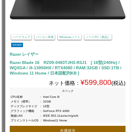
ハードウェア
パソコン本体
Windowsノート
ノートPC（新品）
送料無料
Razer レイザー
Razer Blade 16 RZ09-0483TJH3-R3J1 [ 16型(240Hz) /
WQXGA / i9-13950HX / RTX4080 / RAM:32GB / SSD:1TB /
Windows 11 Home / 日本語配列KB ]
¥599,800
ネット価格：
(税込)
スペック
CPU名称
:
Intel Core i9
メモリ（標準）
:
32GB
ディスプレイサイズ
:
16型
グラフィック機能
:
GeForce RTX 4080
無線LAN
:
IEEE 802.11ax/ac/n/g/a/b
プリインストールOS
:
Windows11 Home
在庫状況