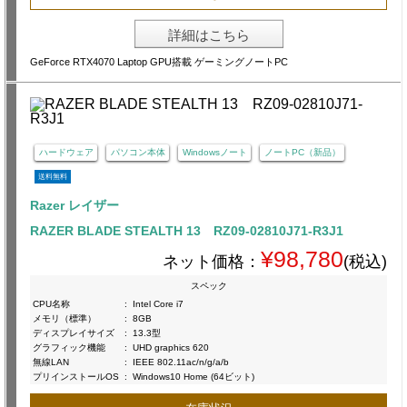
詳細はこちら
GeForce RTX4070 Laptop GPU搭載 ゲーミングノートPC
ハードウェア
パソコン本体
Windowsノート
ノートPC（新品）
送料無料
Razer レイザー
RAZER BLADE STEALTH 13 RZ09-02810J71-R3J1
¥98,780
ネット価格：
(税込)
スペック
CPU名称
:
Intel Core i7
メモリ（標準）
:
8GB
ディスプレイサイズ
:
13.3型
グラフィック機能
:
UHD graphics 620
無線LAN
:
IEEE 802.11ac/n/g/a/b
プリインストールOS
:
Windows10 Home (64ビット)