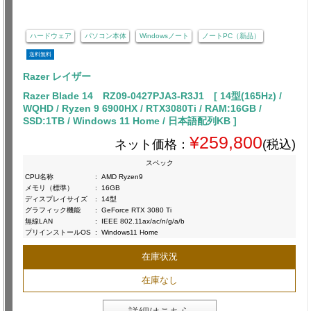
ハードウェア
パソコン本体
Windowsノート
ノートPC（新品）
送料無料
Razer レイザー
Razer Blade 14 RZ09-0427PJA3-R3J1 [ 14型(165Hz) /
WQHD / Ryzen 9 6900HX / RTX3080Ti / RAM:16GB /
SSD:1TB / Windows 11 Home / 日本語配列KB ]
¥259,800
ネット価格：
(税込)
スペック
CPU名称
:
AMD Ryzen9
メモリ（標準）
:
16GB
ディスプレイサイズ
:
14型
グラフィック機能
:
GeForce RTX 3080 Ti
無線LAN
:
IEEE 802.11ax/ac/n/g/a/b
プリインストールOS
:
Windows11 Home
在庫状況
在庫なし