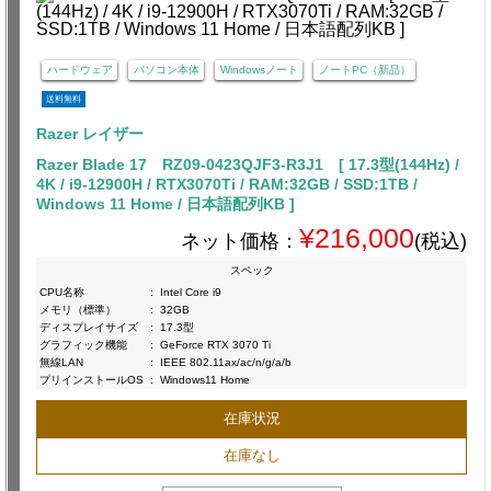
ハードウェア
パソコン本体
Windowsノート
ノートPC（新品）
送料無料
Razer レイザー
Razer Blade 17 RZ09-0423QJF3-R3J1 [ 17.3型(144Hz) /
4K / i9-12900H / RTX3070Ti / RAM:32GB / SSD:1TB /
Windows 11 Home / 日本語配列KB ]
¥216,000
ネット価格：
(税込)
スペック
CPU名称
:
Intel Core i9
メモリ（標準）
:
32GB
ディスプレイサイズ
:
17.3型
グラフィック機能
:
GeForce RTX 3070 Ti
無線LAN
:
IEEE 802.11ax/ac/n/g/a/b
プリインストールOS
:
Windows11 Home
在庫状況
在庫なし