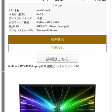
スペック
CPU名称
:
Intel Core i9
メモリ（標準）
:
64GB
ディスプレイサイズ
:
18型
グラフィック機能
:
GeForce RTX 4090
無線LAN
:
IEEE 802.11be/ax/ac/n/g/a/b
プリインストールOS
:
Windows11 Home
在庫状況
在庫なし
詳細はこちら
GeForce RTX4090 Laptop GPU搭載 ゲーミングノートPC