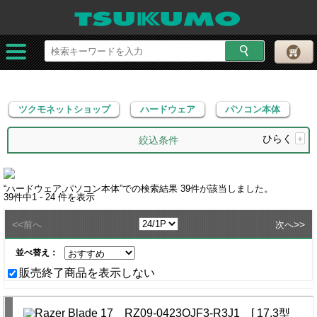
ツクモネットショップ
ハードウェア
パソコン本体
ツクモネットショップ
ハードウェア
パソコン本体
ひらく
+
絞込条件
“
ハードウェア,パソコン本体
”での検索結果
39
件が該当しました。
39
件中
1 - 24
件を表示
<<
>>
前へ
次へ
並べ替え：
販売終了商品を表示しない