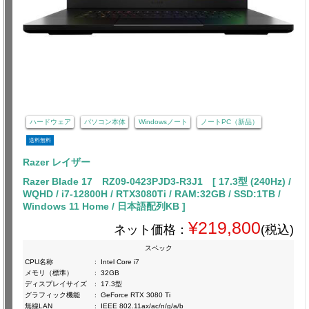
ハードウェア
パソコン本体
Windowsノート
ノートPC（新品）
送料無料
Razer レイザー
Razer Blade 17 RZ09-0423PJD3-R3J1 [ 17.3型 (240Hz) /
WQHD / i7-12800H / RTX3080Ti / RAM:32GB / SSD:1TB /
Windows 11 Home / 日本語配列KB ]
¥219,800
ネット価格：
(税込)
スペック
CPU名称
:
Intel Core i7
メモリ（標準）
:
32GB
ディスプレイサイズ
:
17.3型
グラフィック機能
:
GeForce RTX 3080 Ti
無線LAN
:
IEEE 802.11ax/ac/n/g/a/b