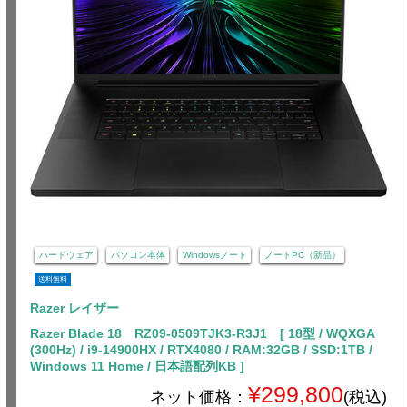
ハードウェア
パソコン本体
Windowsノート
ノートPC（新品）
送料無料
Razer レイザー
Razer Blade 18 RZ09-0509TJK3-R3J1 [ 18型 / WQXGA
(300Hz) / i9-14900HX / RTX4080 / RAM:32GB / SSD:1TB /
Windows 11 Home / 日本語配列KB ]
¥299,800
ネット価格：
(税込)