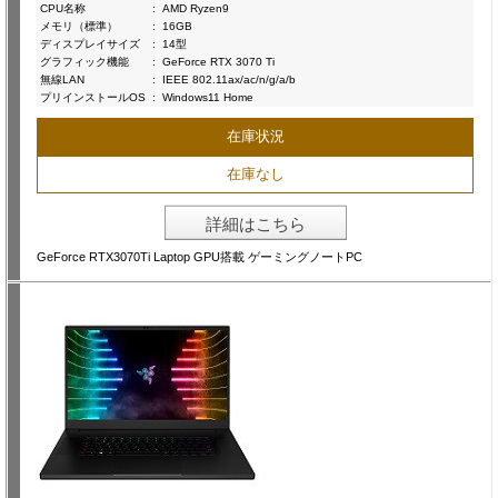
CPU名称
:
AMD Ryzen9
メモリ（標準）
:
16GB
ディスプレイサイズ
:
14型
グラフィック機能
:
GeForce RTX 3070 Ti
無線LAN
:
IEEE 802.11ax/ac/n/g/a/b
プリインストールOS
:
Windows11 Home
在庫状況
在庫なし
詳細はこちら
GeForce RTX3070Ti Laptop GPU搭載 ゲーミングノートPC