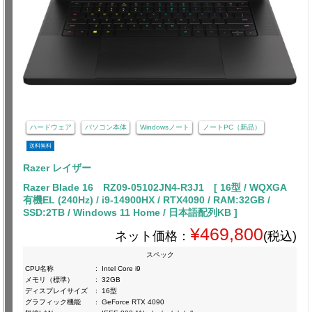
ハードウェア
パソコン本体
Windowsノート
ノートPC（新品）
送料無料
Razer レイザー
Razer Blade 16 RZ09-05102JN4-R3J1 [ 16型 / WQXGA
有機EL (240Hz) / i9-14900HX / RTX4090 / RAM:32GB /
SSD:2TB / Windows 11 Home / 日本語配列KB ]
¥469,800
ネット価格：
(税込)
スペック
CPU名称
:
Intel Core i9
メモリ（標準）
:
32GB
ディスプレイサイズ
:
16型
グラフィック機能
:
GeForce RTX 4090