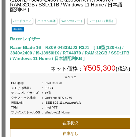
ハードウェア
パソコン本体
Windowsノート
ノートPC（新品）
送料無料
Razer レイザー
Razer Blade 16 RZ09-0483SJJ3-R3J1 [ 16型(120Hz) /
3840×2400 / i9-13950HX / RTX4070 / RAM:32GB / SSD:1TB
/ Windows 11 Home / 日本語配列KB ]
¥505,300
ネット価格：
(税込)
スペック
CPU名称
:
Intel Core i9
メモリ（標準）
:
32GB
ディスプレイサイズ
:
16型
グラフィック機能
:
GeForce RTX 4070
無線LAN
:
IEEE 802.11ax/ac/n/g/a/b
TPM
:
Intel PTT
プリインストールOS
:
Windows11 Home
在庫状況
在庫なし