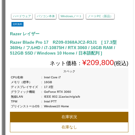
ハードウェア
パソコン本体
Windowsノート
ノートPC（新品）
送料無料
Razer レイザー
Razer Blade Pro 17 RZ09-0368AJC2-R3J1 [ 17.3型
360Hz / フルHD / i7-10875H / RTX 3060 / 16GB RAM /
512GB SSD / Windows 10 Home / 日本語配列 ]
¥209,800
ネット価格：
(税込)
スペック
CPU名称
:
Intel Core i7
メモリ（標準）
:
16GB
ディスプレイサイズ
:
17.3型
グラフィック機能
:
GeForce RTX 3060
無線LAN
:
IEEE 802.11ax/ac/n/g/a/b
TPM
:
Intel PTT
プリインストールOS
:
Windows10 Home
在庫状況
在庫なし