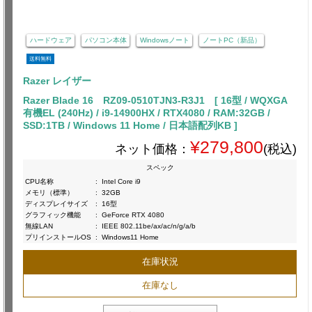
ハードウェア
パソコン本体
Windowsノート
ノートPC（新品）
送料無料
Razer レイザー
Razer Blade 16 RZ09-0510TJN3-R3J1 [ 16型 / WQXGA
有機EL (240Hz) / i9-14900HX / RTX4080 / RAM:32GB /
SSD:1TB / Windows 11 Home / 日本語配列KB ]
¥279,800
ネット価格：
(税込)
スペック
CPU名称
:
Intel Core i9
メモリ（標準）
:
32GB
ディスプレイサイズ
:
16型
グラフィック機能
:
GeForce RTX 4080
無線LAN
:
IEEE 802.11be/ax/ac/n/g/a/b
プリインストールOS
:
Windows11 Home
在庫状況
在庫なし