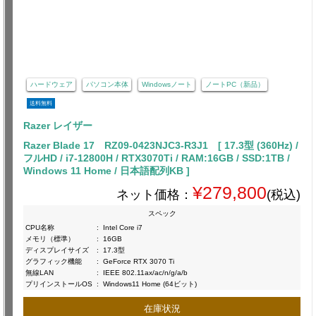
ハードウェア
パソコン本体
Windowsノート
ノートPC（新品）
送料無料
Razer レイザー
Razer Blade 17 RZ09-0423NJC3-R3J1 [ 17.3型 (360Hz) /
フルHD / i7-12800H / RTX3070Ti / RAM:16GB / SSD:1TB /
Windows 11 Home / 日本語配列KB ]
¥279,800
ネット価格：
(税込)
スペック
CPU名称
:
Intel Core i7
メモリ（標準）
:
16GB
ディスプレイサイズ
:
17.3型
グラフィック機能
:
GeForce RTX 3070 Ti
無線LAN
:
IEEE 802.11ax/ac/n/g/a/b
プリインストールOS
:
Windows11 Home (64ビット)
在庫状況