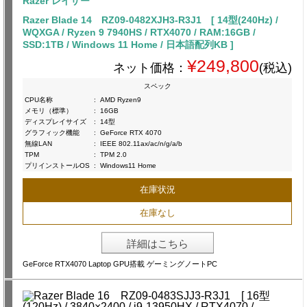
Razer レイザー
Razer Blade 14 RZ09-0482XJH3-R3J1 [ 14型(240Hz) /
WQXGA / Ryzen 9 7940HS / RTX4070 / RAM:16GB /
SSD:1TB / Windows 11 Home / 日本語配列KB ]
¥249,800
ネット価格：
(税込)
スペック
CPU名称
:
AMD Ryzen9
メモリ（標準）
:
16GB
ディスプレイサイズ
:
14型
グラフィック機能
:
GeForce RTX 4070
無線LAN
:
IEEE 802.11ax/ac/n/g/a/b
TPM
:
TPM 2.0
プリインストールOS
:
Windows11 Home
在庫状況
在庫なし
詳細はこちら
GeForce RTX4070 Laptop GPU搭載 ゲーミングノートPC