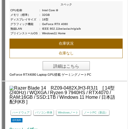
スペック
CPU名称
:
Intel Core i9
メモリ（標準）
:
32GB
ディスプレイサイズ
:
18型
グラフィック機能
:
GeForce RTX 4080
無線LAN
:
IEEE 802.11be/ax/ac/n/g/a/b
プリインストールOS
:
Windows11 Home
在庫状況
在庫なし
詳細はこちら
GeForce RTX4080 Laptop GPU搭載 ゲーミングノートPC
ハードウェア
パソコン本体
Windowsノート
ノートPC（新品）
送料無料