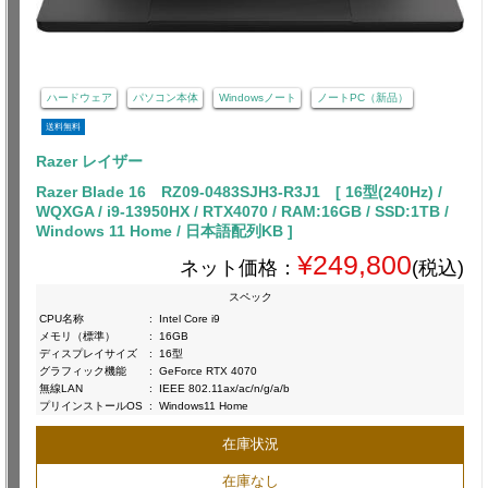
ハードウェア
パソコン本体
Windowsノート
ノートPC（新品）
送料無料
Razer レイザー
Razer Blade 16 RZ09-0483SJH3-R3J1 [ 16型(240Hz) /
WQXGA / i9-13950HX / RTX4070 / RAM:16GB / SSD:1TB /
Windows 11 Home / 日本語配列KB ]
¥249,800
ネット価格：
(税込)
スペック
CPU名称
:
Intel Core i9
メモリ（標準）
:
16GB
ディスプレイサイズ
:
16型
グラフィック機能
:
GeForce RTX 4070
無線LAN
:
IEEE 802.11ax/ac/n/g/a/b
プリインストールOS
:
Windows11 Home
在庫状況
在庫なし