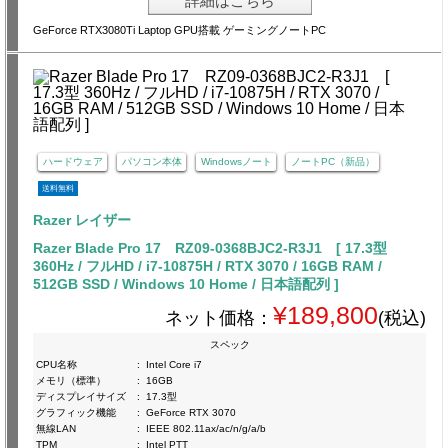
詳細はこちら
GeForce RTX3080Ti Laptop GPU搭載 ゲーミングノートPC
ハードウェア
パソコン本体
Windowsノート
ノートPC（新品）
送料無料
Razer レイザー
Razer Blade Pro 17 RZ09-0368BJC2-R3J1 [ 17.3型
360Hz / フルHD / i7-10875H / RTX 3070 / 16GB RAM /
512GB SSD / Windows 10 Home / 日本語配列 ]
¥189,800
ネット価格：
(税込)
スペック
CPU名称
:
Intel Core i7
メモリ（標準）
:
16GB
ディスプレイサイズ
:
17.3型
グラフィック機能
:
GeForce RTX 3070
無線LAN
:
IEEE 802.11ax/ac/n/g/a/b
TPM
:
Intel PTT