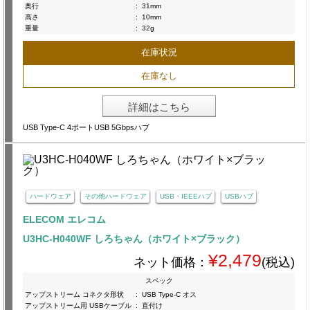
奥行
:
31mm
高さ
:
10mm
重量
:
32g
在庫状況
在庫なし
詳細はこちら
USB Type-C 4ポートUSB 5Gbpsハブ
ハードウェア
その他ハードウェア
USB・IEEEハブ
USBハブ
ELECOM エレコム
U3HC-H040WF しろちゃん（ホワイト×ブラック）
¥2,479
ネット価格：
(税込)
スペック
アップストリーム コネクタ形状
:
USB Type-C オス
アップストリーム用 USBケーブル
:
直付け