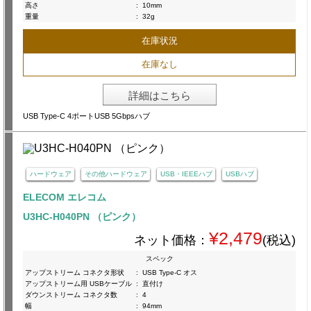
高さ
:
10mm
重量
:
32g
在庫状況
在庫なし
詳細はこちら
USB Type-C 4ポートUSB 5Gbpsハブ
ハードウェア
その他ハードウェア
USB・IEEEハブ
USBハブ
ELECOM エレコム
U3HC-H040PN （ピンク）
¥2,479
ネット価格：
(税込)
スペック
アップストリーム コネクタ形状
:
USB Type-C オス
アップストリーム用 USBケーブル
:
直付け
ダウンストリーム コネクタ数
:
4
幅
:
94mm