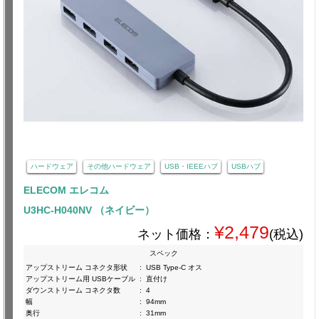
ハードウェア
その他ハードウェア
USB・IEEEハブ
USBハブ
ELECOM エレコム
U3HC-H040NV （ネイビー）
¥2,479
ネット価格：
(税込)
スペック
アップストリーム コネクタ形状
:
USB Type-C オス
アップストリーム用 USBケーブル
:
直付け
ダウンストリーム コネクタ数
:
4
幅
:
94mm
奥行
:
31mm