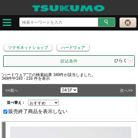
ツクモネットショップ
ハードウェア
ツクモネットショップ
ハードウェア
ひらく
+
絞込条件
“
ハードウェア
”での検索結果
349
件が該当しました。
349
件中
193 - 216
件を表示
<<
>>
前へ
次へ
並べ替え：
販売終了商品を表示しない