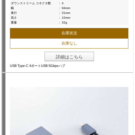
ダウンストリーム コネクタ数
:
4
幅
:
94mm
奥行
:
31mm
高さ
:
10mm
重量
:
32g
在庫状況
在庫なし
詳細はこちら
USB Type-C 4ポートUSB 5Gbpsハブ