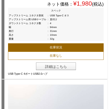
¥1,980
ネット価格：
(税込)
スペック
アップストリーム コネクタ形状
:
USB Type-C オス
アップストリーム用 USBケーブル
:
直付け
ダウンストリーム コネクタ数
:
4
幅
:
94mm
奥行
:
31mm
高さ
:
10mm
重量
:
32g
在庫状況
在庫なし
詳細はこちら
USB Type-C 4ポートUSB2.0ハブ