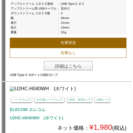
アップストリーム コネクタ形状
:
USB Type-C オス
アップストリーム用 USBケーブル
:
直付け
ダウンストリーム コネクタ数
:
4
幅
:
94mm
奥行
:
31mm
高さ
:
10mm
重量
:
32g
在庫状況
在庫なし
詳細はこちら
USB Type-C 4ポートUSB2.0ハブ
ハードウェア
その他ハードウェア
USB・IEEEハブ
USBハブ
ELECOM エレコム
U2HC-H040WH (ホワイト)
¥1,980
ネット価格：
(税込)