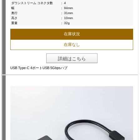
ダウンストリーム コネクタ数
:
4
幅
:
94mm
奥行
:
31mm
高さ
:
10mm
重量
:
32g
在庫状況
在庫なし
詳細はこちら
USB Type-C 4ポートUSB 5Gbpsハブ