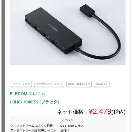
ハードウェア
その他ハードウェア
USB・IEEEハブ
USBハブ
ELECOM エレコム
U3HC-H040BK (ブラック)
¥2,479
ネット価格：
(税込)
スペック
アップストリーム コネクタ形状
:
USB Type-C オス
アップストリーム用 USBケーブル
:
直付け