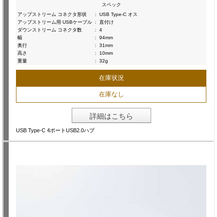
スペック
アップストリーム コネクタ形状
:
USB Type-C オス
アップストリーム用 USBケーブル
:
直付け
ダウンストリーム コネクタ数
:
4
幅
:
94mm
奥行
:
31mm
高さ
:
10mm
重量
:
32g
在庫状況
在庫なし
詳細はこちら
USB Type-C 4ポートUSB2.0ハブ