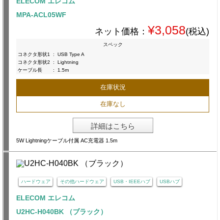
ELECOM エレコム
MPA-ACL05WF
¥3,058
ネット価格：
(税込)
スペック
コネクタ形状1
:
USB Type A
コネクタ形状2
:
Lightning
ケーブル長
:
1.5m
在庫状況
在庫なし
詳細はこちら
5W Lightningケーブル付属 AC充電器 1.5m
ハードウェア
その他ハードウェア
USB・IEEEハブ
USBハブ
ELECOM エレコム
U2HC-H040BK （ブラック）