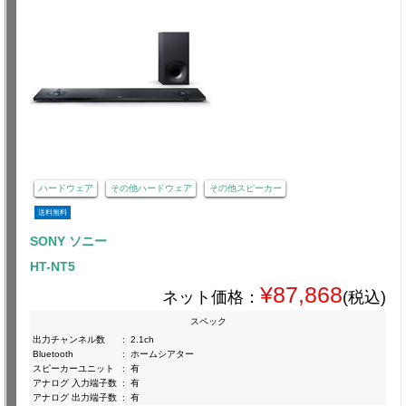
ハードウェア
その他ハードウェア
その他スピーカー
送料無料
SONY ソニー
HT-NT5
¥87,868
ネット価格：
(税込)
スペック
出力チャンネル数
:
2.1ch
Bluetooth
:
ホームシアター
スピーカーユニット
:
有
アナログ 入力端子数
:
有
アナログ 出力端子数
:
有