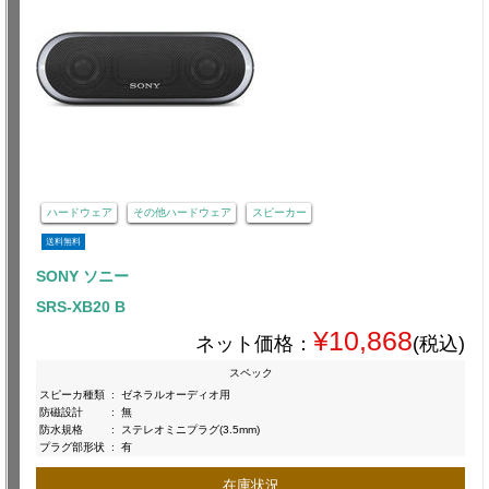
ハードウェア
その他ハードウェア
スピーカー
送料無料
SONY ソニー
SRS-XB20 B
¥10,868
ネット価格：
(税込)
スペック
スピーカ種類
:
ゼネラルオーディオ用
防磁設計
:
無
防水規格
:
ステレオミニプラグ(3.5mm)
プラグ部形状
:
有
在庫状況