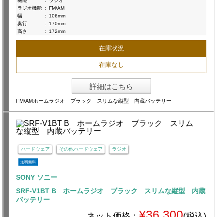
機能
:
ラジオ
ラジオ機能
:
FM/AM
幅
:
106mm
奥行
:
170mm
高さ
:
172mm
在庫状況
在庫なし
詳細はこちら
FM/AMホームラジオ ブラック スリムな縦型 内蔵バッテリー
ハードウェア
その他ハードウェア
ラジオ
送料無料
SONY ソニー
SRF-V1BT B ホームラジオ ブラック スリムな縦型 内蔵
バッテリー
¥36,300
ネット価格：
(税込)