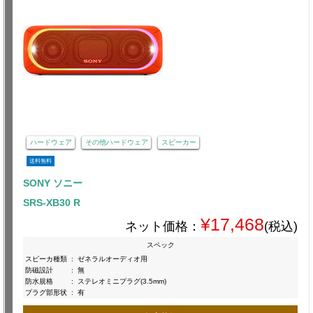
ハードウェア
その他ハードウェア
スピーカー
送料無料
SONY ソニー
SRS-XB30 R
¥17,468
ネット価格：
(税込)
スペック
スピーカ種類
:
ゼネラルオーディオ用
防磁設計
:
無
防水規格
:
ステレオミニプラグ(3.5mm)
プラグ部形状
:
有