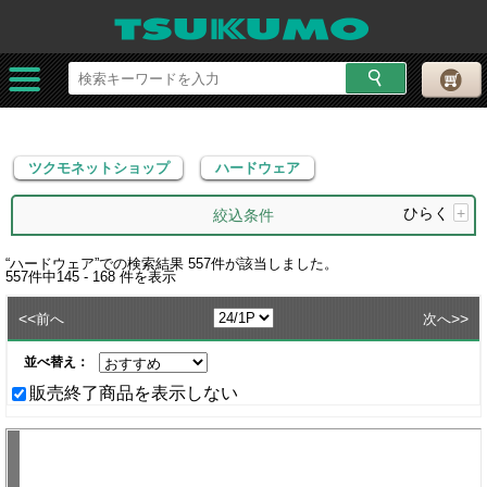
ツクモネットショップ
ハードウェア
ツクモネットショップ
ハードウェア
ひらく
+
絞込条件
“
ハードウェア
”での検索結果
557
件が該当しました。
557
件中
145 - 168
件を表示
<<
>>
前へ
次へ
並べ替え：
販売終了商品を表示しない