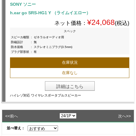
SONY ソニー
h.ear go SRS-HG1 Y （ライムイエロー）
¥24,068
ネット価格：
(税込)
スペック
スピーカ種類
:
ゼネラルオーディオ用
防磁設計
:
無
防水規格
:
ステレオミニプラグ(3.5mm)
プラグ部形状
:
有
在庫状況
在庫なし
詳細はこちら
ハイレゾ対応 ワイヤレスポータブルスピーカー
<<
>>
前へ
次へ
並べ替え：