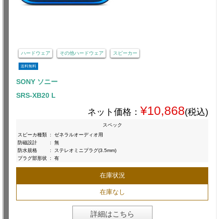
ハードウェア
その他ハードウェア
スピーカー
送料無料
SONY ソニー
SRS-XB20 L
¥10,868
ネット価格：
(税込)
スペック
スピーカ種類
:
ゼネラルオーディオ用
防磁設計
:
無
防水規格
:
ステレオミニプラグ(3.5mm)
プラグ部形状
:
有
在庫状況
在庫なし
詳細はこちら