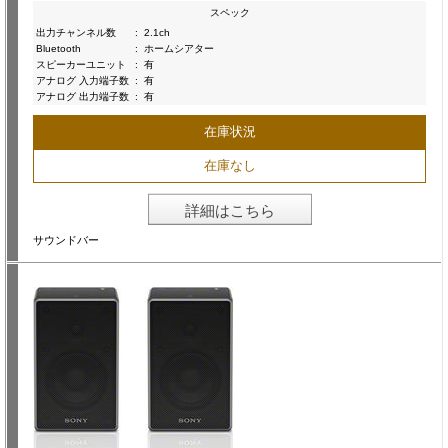
スペック
出力チャンネル数
:
2.1ch
Bluetooth
:
ホームシアター
スピーカーユニット
:
有
アナログ 入力端子数
:
有
アナログ 出力端子数
:
有
在庫状況
在庫なし
詳細はこちら
サウンドバー