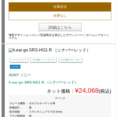
在庫状況
在庫なし
詳細はこちら
薄型デザインとハイレゾ音源再生を両立したサウンドバー／ホームシアターシ
ステム
ハードウェア
その他ハードウェア
その他スピーカー
送料無料
SONY ソニー
h.ear go SRS-HG1 R （シナバーレッド）
¥24,068
ネット価格：
(税込)
スペック
スピーカ種類
:
ゼネラルオーディオ用
防磁設計
:
無
防水規格
:
ステレオミニプラグ(3.5mm)
プラグ部形状
:
有