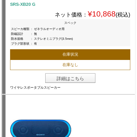
SRS-XB20 G
¥10,868
ネット価格：
(税込)
スペック
スピーカ種類
:
ゼネラルオーディオ用
防磁設計
:
無
防水規格
:
ステレオミニプラグ(3.5mm)
プラグ部形状
:
有
在庫状況
在庫なし
詳細はこちら
ワイヤレスポータブルスピーカー