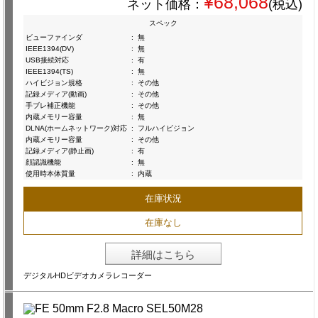
¥68,068
ネット価格：
(税込)
スペック
ビューファインダ
:
無
IEEE1394(DV)
:
無
USB接続対応
:
有
IEEE1394(TS)
:
無
ハイビジョン規格
:
その他
記録メディア(動画)
:
その他
手ブレ補正機能
:
その他
内蔵メモリー容量
:
無
DLNA(ホームネットワーク)対応
:
フルハイビジョン
内蔵メモリー容量
:
その他
記録メディア(静止画)
:
有
顔認識機能
:
無
使用時本体質量
:
内蔵
在庫状況
在庫なし
詳細はこちら
デジタルHDビデオカメラレコーダー