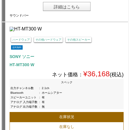
詳細はこちら
サウンドバー
ハードウェア
その他ハードウェア
その他スピーカー
送料無料
SONY ソニー
HT-MT300 W
¥36,168
ネット価格：
(税込)
スペック
出力チャンネル数
:
2.1ch
Bluetooth
:
ホームシアター
スピーカーユニット
:
有
アナログ 入力端子数
:
有
アナログ 出力端子数
:
無
在庫状況
在庫なし