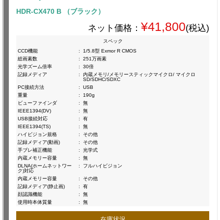
HDR-CX470 B （ブラック）
¥41,800
ネット価格：
(税込)
スペック
CCD機能
:
1/5.8型 Exmor R CMOS
総画素数
:
251万画素
光学ズーム倍率
:
30倍
記録メディア
:
内蔵メモリ/メモリースティックマイクロ/ マイクロ
SD/SDHC/SDXC
PC接続方法
:
USB
重量
:
190g
ビューファインダ
:
無
IEEE1394(DV)
:
無
USB接続対応
:
有
IEEE1394(TS)
:
無
ハイビジョン規格
:
その他
記録メディア(動画)
:
その他
手ブレ補正機能
:
光学式
内蔵メモリー容量
:
無
DLNA(ホームネットワー
:
フルハイビジョン
ク)対応
内蔵メモリー容量
:
その他
記録メディア(静止画)
:
有
顔認識機能
:
無
使用時本体質量
:
無
在庫状況