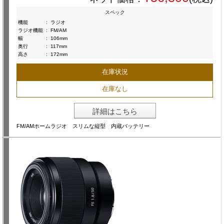
スペック
機能
:
ラジオ
ラジオ機能
:
FM/AM
幅
:
106mm
奥行
:
117mm
高さ
:
172mm
在庫状況
在庫なし
詳細はこちら
FM/AMホームラジオ スリムな縦型 内蔵バッテリー