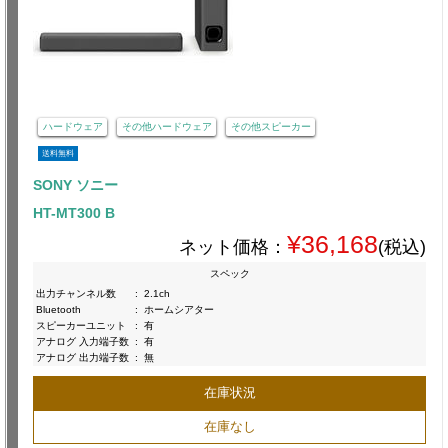
ハードウェア
その他ハードウェア
その他スピーカー
送料無料
SONY ソニー
HT-MT300 B
¥36,168
ネット価格：
(税込)
スペック
出力チャンネル数
:
2.1ch
Bluetooth
:
ホームシアター
スピーカーユニット
:
有
アナログ 入力端子数
:
有
アナログ 出力端子数
:
無
在庫状況
在庫なし