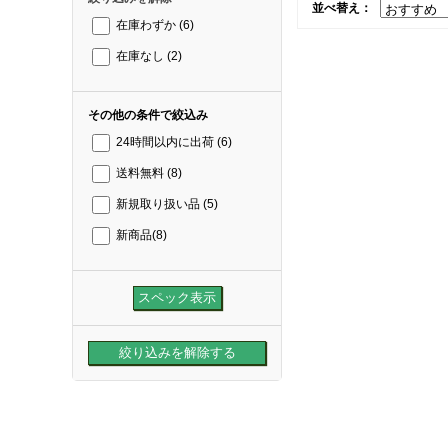
並べ替え：
在庫わずか
(6)
在庫なし
(2)
その他の条件で絞込み
24時間以内に出荷
(6)
送料無料
(8)
新規取り扱い品
(5)
新商品
(8)