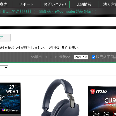
案内
サポート
お問い合わせ
店舗情報
法人営
00円以上で送料無料（一部商品・eXcomputer製品を除く）
ア
の検索結果
8
件が該当しました。
8
件中
1 - 8
件を表示
<<
<
1
>
>>
販売終了商
最初
最後