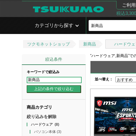
ご利用
税込3,3
カテゴリから探す
ツクモネットショップ
新商品
ハードウェ
“
ハードウェア,新商品
”で
絞込条件
キーワードで絞込み
並べ替え：
商品カテゴリ
絞り込みを解除
ハードウェア
(8)
パソコン本体
(3)