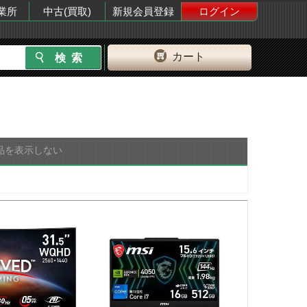
業所
中古(買取)
新規会員登録
ログイン
カート
品を表示しない