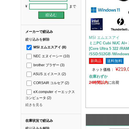
¥
まで
メーカーで絞込み
MSI エムエスアイ
絞り込みを解除
ミニPC Cubi NUC AI+ 
MSI エムエスアイ
(8)
[Core Ultra 5 322 /RA
/SSD:512GB /Windows 
NEC エヌイーシー
(10)
新商品
送料無料
brother ブラザー
(3)
¥219
ネット価格：
ASUS エイスース
(2)
在庫わずか
24時間以内
に出荷
CORSAIR コルセア
(2)
eX.computer イーエックス
コンピュータ
(2)
続きを見る
在庫状況で絞込み
絞り込みを解除