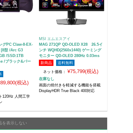
MSI エムエスアイ
C Claw-8-EX-
MAG 271QP QD-OLED X28 26.5イ
[8型 /Arc G3
ンチ WQHD(2560x1440) ゲーミング
GB /SSD:1TB
モニター QD-OLED 280Hz 0.03ms
Home /ブラック&パー
新商品
送料無料
¥75,799(税込)
ネット価格：
料
在庫なし
289,800(税込)
画面の焼付きを軽減する機能を搭載
DisplayHDR True Black 400対応
120Hz 人間工学
ン
品を表示しない