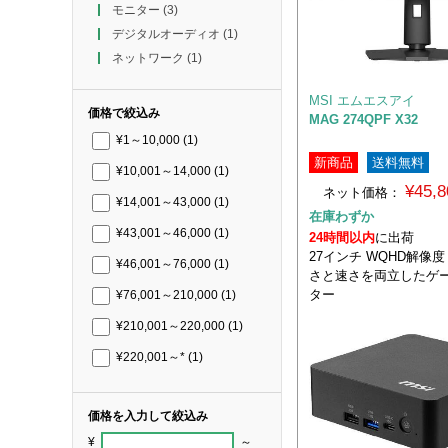
モニター
(3)
デジタルオーディオ
(1)
ネットワーク
(1)
MSI エムエスアイ
価格で絞込み
MAG 274QPF X32
¥1～10,000
(1)
新商品
送料無料
¥10,001～14,000
(1)
¥45,
ネット価格：
¥14,001～43,000
(1)
在庫わずか
¥43,001～46,000
(1)
24時間以内
に出荷
27インチ WQHD解像度 ×
¥46,001～76,000
(1)
さと速さを両立したゲ
ター
¥76,001～210,000
(1)
¥210,001～220,000
(1)
¥220,001～*
(1)
価格を入力して絞込み
¥
～