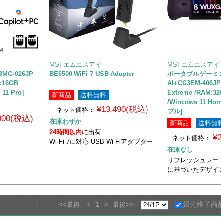
MSI エムエスアイ
MSI エムエスアイ
3MG-026JP
BE6500 WiFi 7 USB Adapter
ポータブルゲーミングP
M:16GB
AI+CG3EM-406JP 
11 Pro]
Extreme /RAM:32
新商品
送料無料
/Windows 11 
¥13,490(税込)
ネット価格：
プル]
,000(税込)
在庫わずか
新商品
送料無
24時間以内
に出荷
¥
ネット価格：
Wi-Fi 7に対応 USB Wi-Fiアダプター
在庫なし
リフレッシュレート
に基づいたデザイ
<<
<
1
>
>>
販売終了商
最初
最後