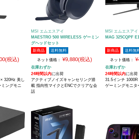
MSI エムエスアイ
MSI エムエスアイ
MAESTRO 500 WIRELESS ゲーミン
MAG 325CQPF E
グヘッドセット
新商品
送料無料
新商品
送料無
800(税込)
¥9,880(税込)
¥
ネット価格：
ネット価格：
在庫わずか
在庫わずか
24時間以内
に出荷
24時間以内
に出荷
 320Hz 美し
アクティブノイズキャンセリング搭
31.5インチ 100
ーミングモニ
載 指向性マイクとENCでクリアな会
ゲーミングモニタ
話