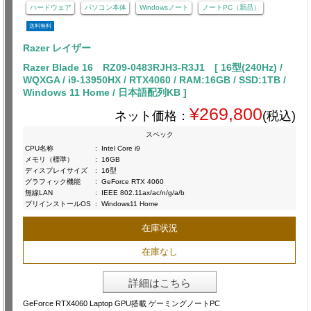
ハードウェア
パソコン本体
Windowsノート
ノートPC（新品）
送料無料
Razer レイザー
Razer Blade 16 RZ09-0483RJH3-R3J1 [ 16型(240Hz) /
WQXGA / i9-13950HX / RTX4060 / RAM:16GB / SSD:1TB /
Windows 11 Home / 日本語配列KB ]
¥269,800
ネット価格：
(税込)
スペック
CPU名称
:
Intel Core i9
メモリ（標準）
:
16GB
ディスプレイサイズ
:
16型
グラフィック機能
:
GeForce RTX 4060
無線LAN
:
IEEE 802.11ax/ac/n/g/a/b
プリインストールOS
:
Windows11 Home
在庫状況
在庫なし
詳細はこちら
GeForce RTX4060 Laptop GPU搭載 ゲーミングノートPC