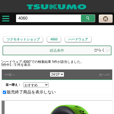
ツクモネットショップ
4060
ハードウェア
ツクモネットショップ
4060
ハードウェア
ひらく
+
絞込条件
“
ハードウェア,4060
”での検索結果
5
件が該当しました。
5
件中
1 - 5
件を表示
<<
>>
前へ
次へ
並べ替え：
販売終了商品を表示しない