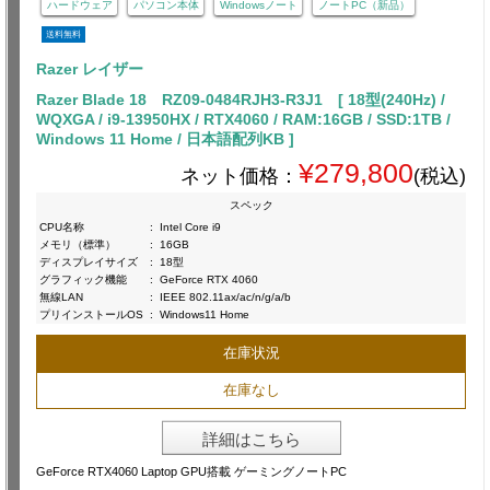
ハードウェア
パソコン本体
Windowsノート
ノートPC（新品）
送料無料
Razer レイザー
Razer Blade 18 RZ09-0484RJH3-R3J1 [ 18型(240Hz) /
WQXGA / i9-13950HX / RTX4060 / RAM:16GB / SSD:1TB /
Windows 11 Home / 日本語配列KB ]
¥279,800
ネット価格：
(税込)
スペック
CPU名称
:
Intel Core i9
メモリ（標準）
:
16GB
ディスプレイサイズ
:
18型
グラフィック機能
:
GeForce RTX 4060
無線LAN
:
IEEE 802.11ax/ac/n/g/a/b
プリインストールOS
:
Windows11 Home
在庫状況
在庫なし
詳細はこちら
GeForce RTX4060 Laptop GPU搭載 ゲーミングノートPC