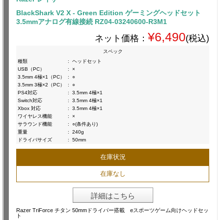
BlackShark V2 X - Green Edition ゲーミングヘッドセット
3.5mmアナログ有線接続 RZ04-03240600-R3M1
¥6,490
ネット価格：
(税込)
スペック
種類
:
ヘッドセット
USB（PC）
:
×
3.5mm 4極×1（PC）
:
○
3.5mm 3極×2（PC）
:
○
PS4対応
:
3.5mm 4極×1
Switch対応
:
3.5mm 4極×1
Xbox 対応
:
3.5mm 4極×1
ワイヤレス機能
:
×
サラウンド機能
:
○(条件あり)
重量
:
240g
ドライバサイズ
:
50mm
在庫状況
在庫なし
詳細はこちら
Razer TriForce チタン 50mmドライバー搭載 eスポーツゲーム向けヘッドセッ
ト