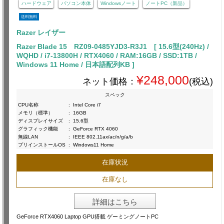
ハードウェア
パソコン本体
Windowsノート
ノートPC（新品）
送料無料
Razer レイザー
Razer Blade 15 RZ09-0485YJD3-R3J1 [ 15.6型(240Hz) /
WQHD / i7-13800H / RTX4060 / RAM:16GB / SSD:1TB /
Windows 11 Home / 日本語配列KB ]
¥248,000
ネット価格：
(税込)
スペック
CPU名称
:
Intel Core i7
メモリ（標準）
:
16GB
ディスプレイサイズ
:
15.6型
グラフィック機能
:
GeForce RTX 4060
無線LAN
:
IEEE 802.11ax/ac/n/g/a/b
プリインストールOS
:
Windows11 Home
在庫状況
在庫なし
詳細はこちら
GeForce RTX4060 Laptop GPU搭載 ゲーミングノートPC