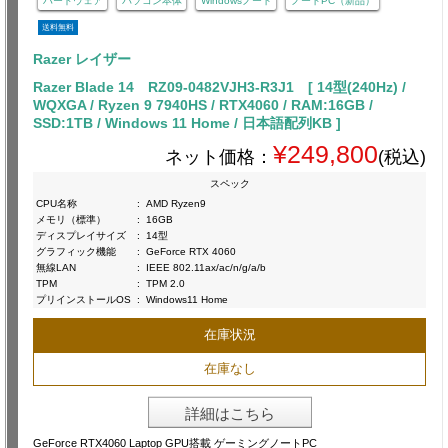
ハードウェア
パソコン本体
Windowsノート
ノートPC（新品）
送料無料
Razer レイザー
Razer Blade 14 RZ09-0482VJH3-R3J1 [ 14型(240Hz) /
WQXGA / Ryzen 9 7940HS / RTX4060 / RAM:16GB /
SSD:1TB / Windows 11 Home / 日本語配列KB ]
¥249,800
ネット価格：
(税込)
スペック
CPU名称
:
AMD Ryzen9
メモリ（標準）
:
16GB
ディスプレイサイズ
:
14型
グラフィック機能
:
GeForce RTX 4060
無線LAN
:
IEEE 802.11ax/ac/n/g/a/b
TPM
:
TPM 2.0
プリインストールOS
:
Windows11 Home
在庫状況
在庫なし
詳細はこちら
GeForce RTX4060 Laptop GPU搭載 ゲーミングノートPC