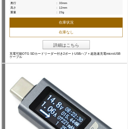
奥行
:
33mm
高さ
:
12mm
重量
:
23g
在庫状況
在庫なし
詳細はこちら
充電可能OTG SDカードリーダー付き2ポートUSBハブ + 超急速充電microUSB
ケーブル