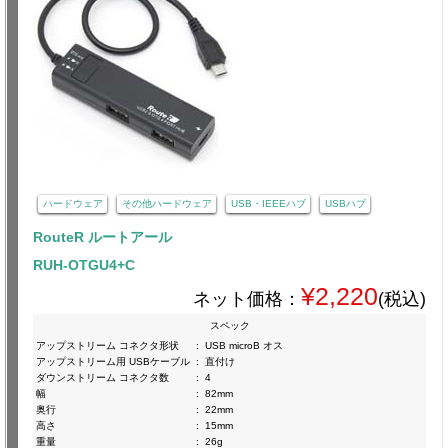
ハードウェア
その他ハードウェア
USB・IEEEハブ
USBハブ
RouteR ルートアール
RUH-OTGU4+C
¥2,220
ネット価格：
(税込)
スペック
アップストリーム コネクタ形状
:
USB microB オス
アップストリーム用 USBケーブル
:
直付け
ダウンストリーム コネクタ数
:
4
幅
:
82mm
奥行
:
22mm
高さ
:
15mm
重量
:
26g