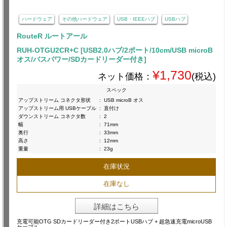
ハードウェア
その他ハードウェア
USB・IEEEハブ
USBハブ
RouteR ルートアール
RUH-OTGU2CR+C [USB2.0ハブ/2ポート/10cm/USB microB
オス/バスパワー/SDカードリーダー付き]
¥1,730
ネット価格：
(税込)
スペック
アップストリーム コネクタ形状
:
USB microB オス
アップストリーム用 USBケーブル
:
直付け
ダウンストリーム コネクタ数
:
2
幅
:
71mm
奥行
:
33mm
高さ
:
12mm
重量
:
23g
在庫状況
在庫なし
詳細はこちら
充電可能OTG SDカードリーダー付き2ポートUSBハブ + 超急速充電microUSB