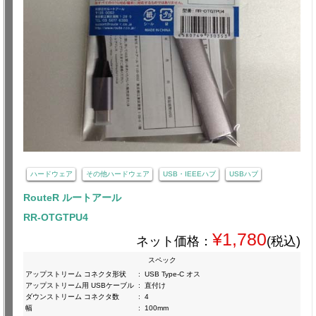
ハードウェア
その他ハードウェア
USB・IEEEハブ
USBハブ
RouteR ルートアール
RR-OTGTPU4
¥1,780
ネット価格：
(税込)
スペック
アップストリーム コネクタ形状
:
USB Type-C オス
アップストリーム用 USBケーブル
:
直付け
ダウンストリーム コネクタ数
:
4
幅
:
100mm