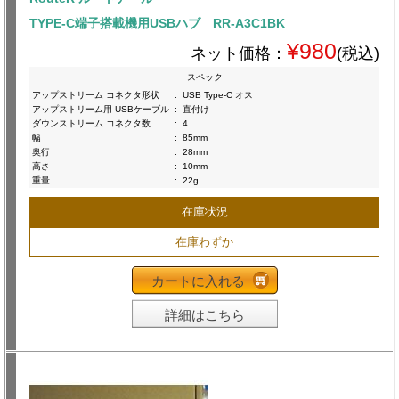
TYPE-C端子搭載機用USBハブ RR-A3C1BK
¥980
ネット価格：
(税込)
スペック
アップストリーム コネクタ形状
:
USB Type-C オス
アップストリーム用 USBケーブル
:
直付け
ダウンストリーム コネクタ数
:
4
幅
:
85mm
奥行
:
28mm
高さ
:
10mm
重量
:
22g
在庫状況
在庫わずか
カートに入れる
詳細はこちら