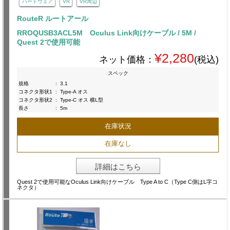
ハードウェア
VR
VR周辺
RouteR ルートアール
RROQUSB3ACL5M Oculus Link向けケーブル / 5M /
Quest 2で使用可能
¥2,280
ネット価格：
(税込)
スペック
規格
:
3.1
コネクタ形状1
:
Type-A オス
コネクタ形状2
:
Type-C オス 横L型
長さ
:
5m
在庫状況
在庫なし
詳細はこちら
Quest 2で使用可能なOculus Link向けケーブル Type A to C（Type C側はL字コ
ネクタ）