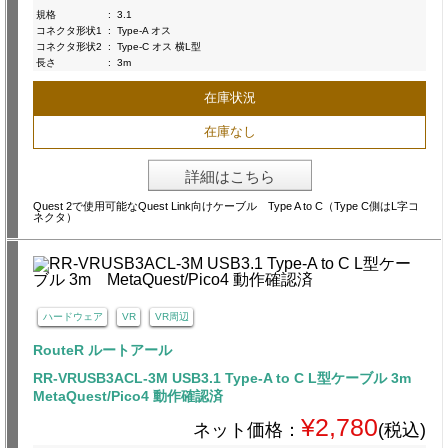
規格
:
3.1
コネクタ形状1
:
Type-A オス
コネクタ形状2
:
Type-C オス 横L型
長さ
:
3m
在庫状況
在庫なし
詳細はこちら
Quest 2で使用可能なQuest Link向けケーブル Type A to C（Type C側はL字コ
ネクタ）
ハードウェア
VR
VR周辺
RouteR ルートアール
RR-VRUSB3ACL-3M USB3.1 Type-A to C L型ケーブル 3m
MetaQuest/Pico4 動作確認済
¥2,780
ネット価格：
(税込)