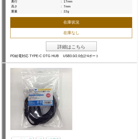
奥行
:
17mm
高さ
:
7mm
重量
:
22g
在庫状況
在庫なし
詳細はこちら
PD給電対応 TYPE-C OTG HUB USB3.0/2.0合計4ポート