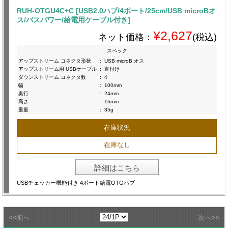
RUH-OTGU4C+C [USB2.0ハブ/4ポート/25cm/USB microBオ
ス/バスパワー/給電用ケーブル付き]
¥2,627
ネット価格：
(税込)
スペック
アップストリーム コネクタ形状
:
USB microB オス
アップストリーム用 USBケーブル
:
直付け
ダウンストリーム コネクタ数
:
4
幅
:
100mm
奥行
:
24mm
高さ
:
16mm
重量
:
35g
在庫状況
在庫なし
詳細はこちら
USBチェッカー機能付き 4ポート給電OTGハブ
<<
>>
前へ
次へ