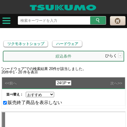
ツクモネットショップ
ハードウェア
ツクモネットショップ
ハードウェア
ひらく
+
絞込条件
“
ハードウェア
”での検索結果
20
件が該当しました。
20
件中
1 - 20
件を表示
<<
>>
前へ
次へ
並べ替え：
販売終了商品を表示しない