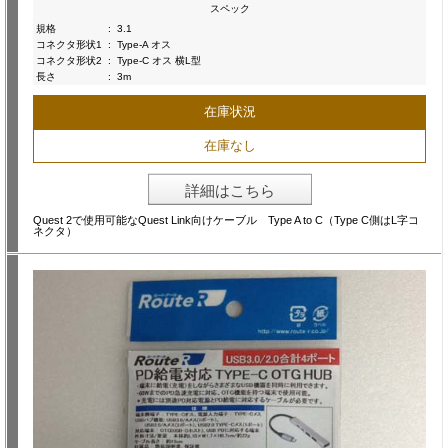
スペック
規格
:
3.1
コネクタ形状1
:
Type-A オス
コネクタ形状2
:
Type-C オス 横L型
長さ
:
3m
在庫状況
在庫なし
詳細はこちら
Quest 2で使用可能なQuest Link向けケーブル Type A to C（Type C側はL字コ
ネクタ）