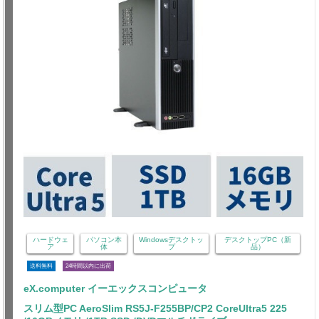
ハードウェ
パソコン本
Windowsデスクトッ
デスクトップPC（新
ア
体
プ
品）
送料無料
24時間以内に出荷
eX.computer イーエックスコンピュータ
スリム型PC AeroSlim RS5J-F255BP/CP2 CoreUltra5 225