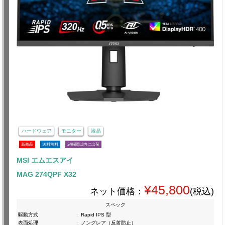
ハードウェア
モニター
液晶
新商品
送料無料
24時間以内に出荷
MSI エムエスアイ
MAG 274QPF X32
¥45,800
ネット価格：
(税込)
スペック
駆動方式
:
Rapid IPS 型
表面処理
:
ノングレア（反射防止）