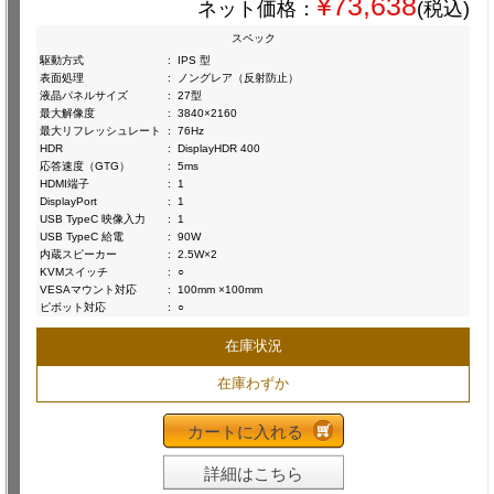
¥73,638
ネット価格：
(税込)
スペック
駆動方式
:
IPS 型
表面処理
:
ノングレア（反射防止）
液晶パネルサイズ
:
27型
最大解像度
:
3840×2160
最大リフレッシュレート
:
76Hz
HDR
:
DisplayHDR 400
応答速度（GTG）
:
5ms
HDMI端子
:
1
DisplayPort
:
1
USB TypeC 映像入力
:
1
USB TypeC 給電
:
90W
内蔵スピーカー
:
2.5W×2
KVMスイッチ
:
○
VESAマウント対応
:
100mm ×100mm
ピボット対応
:
○
在庫状況
在庫わずか
カートに入れる
詳細はこちら