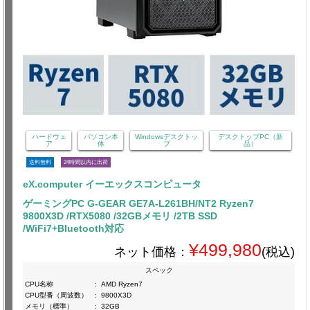
ハードウェ
パソコン本
Windowsデスクトッ
デスクトップPC（新
ア
体
プ
品）
送料無料
24時間以内に出荷
eX.computer イーエックスコンピュータ
ゲーミングPC G-GEAR GE7A-L261BH/NT2 Ryzen7
9800X3D /RTX5080 /32GBメモリ /2TB SSD
/WiFi7+Bluetooth対応
¥499,980
ネット価格：
(税込)
スペック
CPU名称
:
AMD Ryzen7
CPU型番（周波数）
:
9800X3D
メモリ（標準）
:
32GB