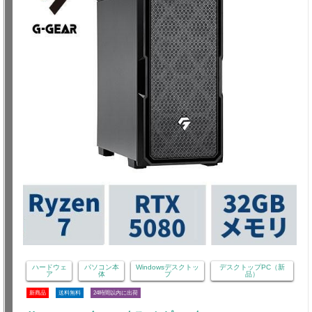
ハードウェ
パソコン本
Windowsデスクトッ
デスクトップPC（新
ア
体
プ
品）
新商品
送料無料
24時間以内に出荷