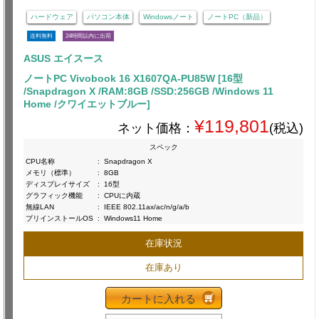
ハードウェア
パソコン本体
Windowsノート
ノートPC（新品）
送料無料
24時間以内に出荷
ASUS エイスース
ノートPC Vivobook 16 X1607QA-PU85W [16型
/Snapdragon X /RAM:8GB /SSD:256GB /Windows 11
Home /クワイエットブルー]
¥119,801
ネット価格：
(税込)
スペック
CPU名称
:
Snapdragon X
メモリ（標準）
:
8GB
ディスプレイサイズ
:
16型
グラフィック機能
:
CPUに内蔵
無線LAN
:
IEEE 802.11ax/ac/n/g/a/b
プリインストールOS
:
Windows11 Home
在庫状況
在庫あり
カートに入れる