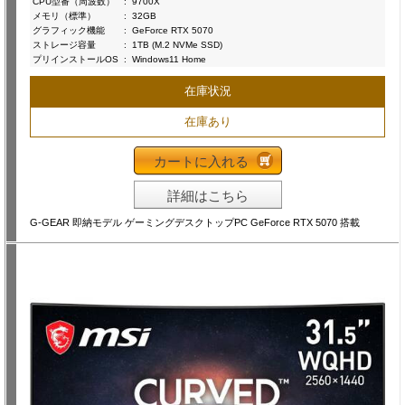
CPU型番（周波数）
:
9700X
メモリ（標準）
:
32GB
グラフィック機能
:
GeForce RTX 5070
ストレージ容量
:
1TB (M.2 NVMe SSD)
プリインストールOS
:
Windows11 Home
在庫状況
在庫あり
カートに入れる
詳細はこちら
G-GEAR 即納モデル ゲーミングデスクトップPC GeForce RTX 5070 搭載