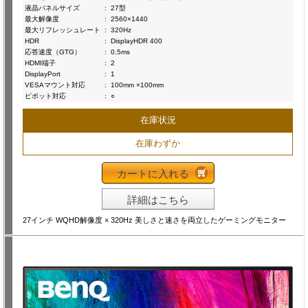
液晶パネルサイズ
:
27型
最大解像度
:
2560×1440
最大リフレッシュレート
:
320Hz
HDR
:
DisplayHDR 400
応答速度（GTG）
:
0.5ms
HDMI端子
:
2
DisplayPort
:
1
VESAマウント対応
:
100mm ×100mm
ピボット対応
:
○
在庫状況
在庫わずか
カートに入れる
詳細はこちら
27インチ WQHD解像度 × 320Hz 美しさと速さを両立したゲーミングモニター