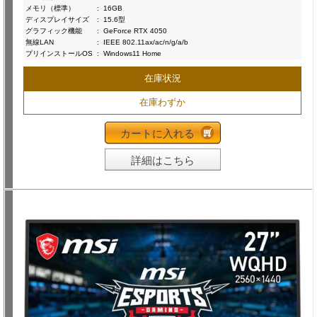
メモリ（標準）
:
16GB
ディスプレイサイズ
:
15.6型
グラフィック機能
:
GeForce RTX 4050
無線LAN
:
IEEE 802.11ax/ac/n/g/a/b
プリインストールOS
:
Windows11 Home
在庫状況
在庫わずか
カートに入れる
詳細はこちら