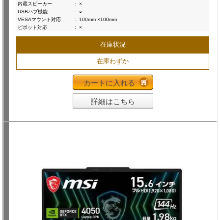
内蔵スピーカー
:
×
USBハブ機能
:
○
VESAマウント対応
:
100mm ×100mm
ピボット対応
:
×
在庫状況
在庫わずか
カートに入れる
詳細はこちら