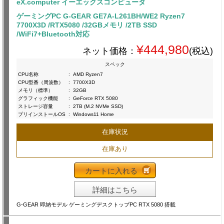
eX.computer イーエックスコンピュータ
ゲーミングPC G-GEAR GE7A-L261BH/WE2 Ryzen7
7700X3D /RTX5080 /32GBメモリ /2TB SSD
/WiFi7+Bluetooth対応
¥444,980
ネット価格：
(税込)
スペック
CPU名称
:
AMD Ryzen7
CPU型番（周波数）
:
7700X3D
メモリ（標準）
:
32GB
グラフィック機能
:
GeForce RTX 5080
ストレージ容量
:
2TB (M.2 NVMe SSD)
プリインストールOS
:
Windows11 Home
在庫状況
在庫あり
カートに入れる
詳細はこちら
G-GEAR 即納モデル ゲーミングデスクトップPC RTX 5080 搭載