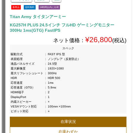
新商品
送料無料
24時間以内に出荷
Titan Army タイタンアーミー
KG257H PLUS 24.5インチ フルHD ゲーミングモニター
300Hz 1ms(GTG) FastIPS
¥26,800
ネット価格：
(税込)
スペック
駆動方式
:
FAST IPS 型
表面処理
:
ノングレア（反射防止）
液晶パネルサイズ
:
24.5型
最大解像度
:
1920×1080
最大リフレッシュレート
:
300Hz
HDR
:
HDR 500
応答速度
:
1ms
応答速度（GTG）
:
5.9ms
HDMI端子
:
2
DisplayPort
:
1
内蔵スピーカー
:
×
VESAマウント対応
:
100mm ×100mm
ピボット対応
:
○
在庫状況
在庫わずか