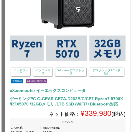
ハードウェ
パソコン本
Windowsデスクトッ
デスクトップPC（新
ア
体
プ
品）
送料無料
24時間以内に出荷
eX.computer イーエックスコンピュータ
ゲーミングPC G-GEAR GE7A-D262B/C/CP7 Ryzen7 9700X
/RTX5070 /32GBメモリ /1TB SSD /WiFi7+Bluetooth対応
¥339,980
ネット価格：
(税込)
スペック
CPU名称
:
AMD Ryzen7