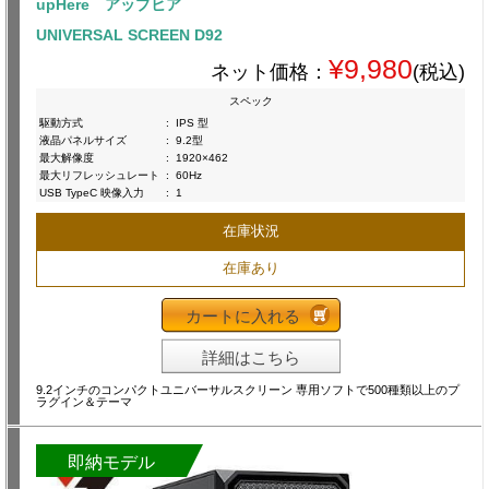
upHere アップヒア
UNIVERSAL SCREEN D92
¥9,980
ネット価格：
(税込)
スペック
駆動方式
:
IPS 型
液晶パネルサイズ
:
9.2型
最大解像度
:
1920×462
最大リフレッシュレート
:
60Hz
USB TypeC 映像入力
:
1
在庫状況
在庫あり
カートに入れる
詳細はこちら
9.2インチのコンパクトユニバーサルスクリーン 専用ソフトで500種類以上のプ
ラグイン＆テーマ
即納モデル