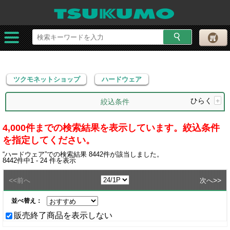
ツクモネットショップ
ハードウェア
ツクモネットショップ
ハードウェア
ひらく
+
絞込条件
4,000件までの検索結果を表示しています。絞込条件
を指定してください。
“
ハードウェア
”での検索結果
8442
件が該当しました。
8442
件中
1 - 24
件を表示
<<
>>
前へ
次へ
並べ替え：
販売終了商品を表示しない