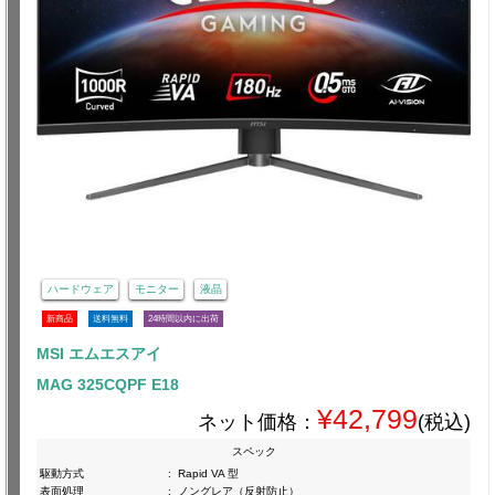
ハードウェア
モニター
液晶
新商品
送料無料
24時間以内に出荷
MSI エムエスアイ
MAG 325CQPF E18
¥42,799
ネット価格：
(税込)
スペック
駆動方式
:
Rapid VA 型
表面処理
:
ノングレア（反射防止）