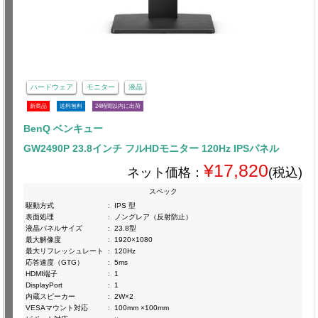
ハードウェア
モニター
液晶
新商品
送料無料
24時間以内に出荷
BenQ ベンキュー
GW2490P 23.8インチ フルHDモニター 120Hz IPSパネル
¥17,820
ネット価格：
(税込)
スペック
駆動方式
:
IPS 型
表面処理
:
ノングレア（反射防止）
液晶パネルサイズ
:
23.8型
最大解像度
:
1920×1080
最大リフレッシュレート
:
120Hz
応答速度（GTG）
:
5ms
HDMI端子
:
1
DisplayPort
:
1
内蔵スピーカー
:
2W×2
VESAマウント対応
:
100mm ×100mm