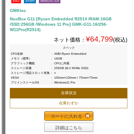
新商品
送料無料
24時間以内に出荷
GMKtec
NucBox G11 [Ryzen Embedded R2514 /RAM:16GB
/SSD:256GB /Windows 11 Pro] GMK-G11-16/256-
W11Pro(R2514)
¥64,799
ネット価格：
(税込)
スペック
CPU名称
:
AMD Ryzen Embedded
メモリ（標準）
:
16GB
グラフィック機能
:
CPUに内蔵
ストレージ容量
:
256GB (M.2 NVMe SSD)
ストレージ増設スロット有無
:
○
VESA
:
100mm×100mm / 75mm×75mm
プリインストールOS
:
Windows11 Pro
在庫状況
在庫わずか
カートに入れる
詳細はこちら