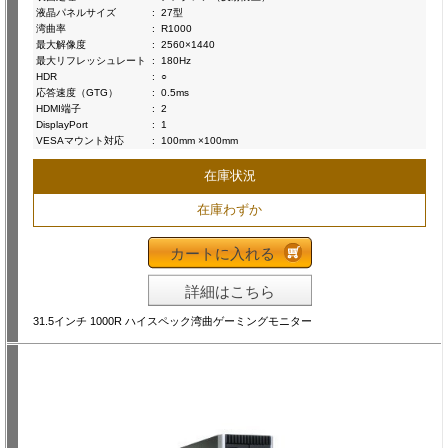
液晶パネルサイズ
:
27型
湾曲率
:
R1000
最大解像度
:
2560×1440
最大リフレッシュレート
:
180Hz
HDR
:
○
応答速度（GTG）
:
0.5ms
HDMI端子
:
2
DisplayPort
:
1
VESAマウント対応
:
100mm ×100mm
在庫状況
在庫わずか
カートに入れる
詳細はこちら
31.5インチ 1000R ハイスペック湾曲ゲーミングモニター