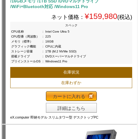
/16GBメモリ /1TB SSD /DVDマルチドライブ
/WiFi+Bluetooth対応 /Windows11 Pro
¥159,980
ネット価格：
(税込)
スペック
CPU名称
:
Intel Core Ultra 5
CPU型番（周波数）
:
225
メモリ（標準）
:
16GB
グラフィック機能
:
CPUに内蔵
ストレージ容量
:
1TB (M.2 NVMe SSD)
搭載ドライブ
:
DVDスーパーマルチドライブ
プリインストールOS
:
Windows11 Pro
在庫状況
在庫わずか
カートに入れる
詳細はこちら
eX.computer 即納モデル スリムタワー型 デスクトップPC