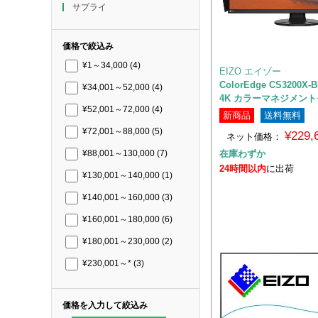
サプライ
価格で絞込み
¥1～34,000
(4)
EIZO エイゾー
ColorEdge CS3200X-
¥34,001～52,000
(4)
4K カラーマネジメン
¥52,001～72,000
(4)
新商品
送料無料
¥72,001～88,000
(5)
¥229
ネット価格：
在庫わずか
¥88,001～130,000
(7)
24時間以内
に出荷
¥130,001～140,000
(1)
¥140,001～160,000
(3)
¥160,001～180,000
(6)
¥180,001～230,000
(2)
¥230,001～*
(3)
価格を入力して絞込み