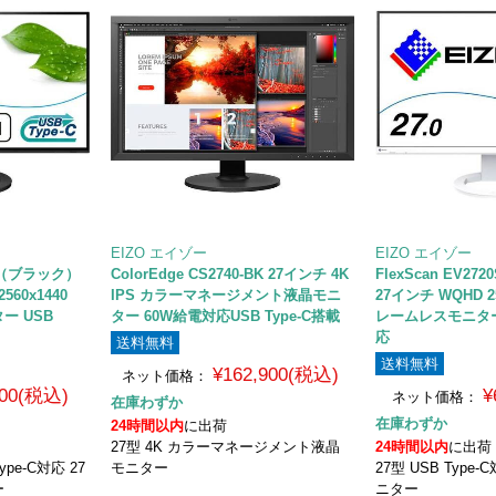
EIZO エイゾー
EIZO エイゾー
BK （ブラック）
ColorEdge CS2740-BK 27インチ 4K
FlexScan EV27
560x1440
IPS カラーマネージメント液晶モニ
27インチ WQHD 25
ー USB
ター 60W給電対応USB Type-C搭載
レームレスモニター U
応
送料無料
送料無料
¥162,900(税込)
ネット価格：
800(税込)
¥
ネット価格：
在庫わずか
在庫わずか
24時間以内
に出荷
27型 4K カラーマネージメント液晶
24時間以内
に出荷
pe-C対応 27
モニター
27型 USB Type
ー
ニター