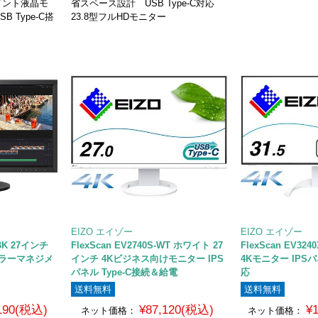
メント液晶モ
省スペース設計 USB Type-C対応
 Type-C搭
23.8型フルHDモニター
EIZO エイゾー
EIZO エイゾー
 BK 27インチ
FlexScan EV2740S-WT ホワイト 27
FlexScan EV324
) カラーマネジメ
インチ 4Kビジネス向けモニター IPS
4Kモニター IPSパ
パネル Type-C接続＆給電
応
送料無料
送料無料
,190(税込)
¥87,120(税込)
¥
ネット価格：
ネット価格：