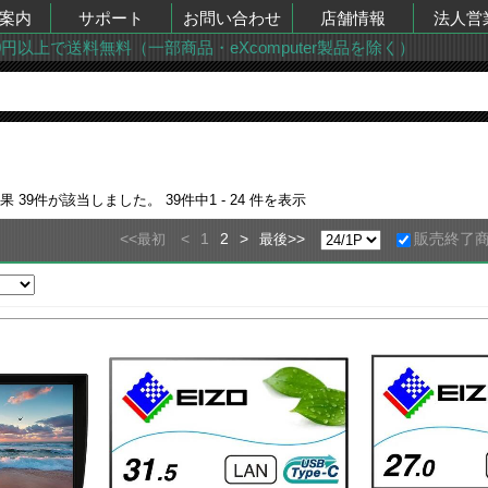
案内
サポート
お問い合わせ
店舗情報
法人営
00円以上で送料無料（一部商品・eXcomputer製品を除く）
結果
39
件が該当しました。
39
件中
1 - 24
件を表示
<<
<
1
2
>
>>
販売終了
最初
最後