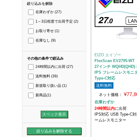
絞り込みを解除
在庫わずか
(27)
1～3日程度で出荷予定
(2)
お取り寄せ
(1)
在庫なし
(9)
EIZO エイゾー
その他の条件で絞込み
FlexScan EV2795-
27インチ WQHD(QHD) 2
24時間以内に出荷
(27)
IPS フレームレスモニタ
送料無料
(39)
Type-C対応
送料無料
新規取り扱い品
(1)
¥77,
ネット価格：
新商品
(1)
在庫わずか
24時間以内
に出荷
IPS対応 USB Type-C
ームレスモニター