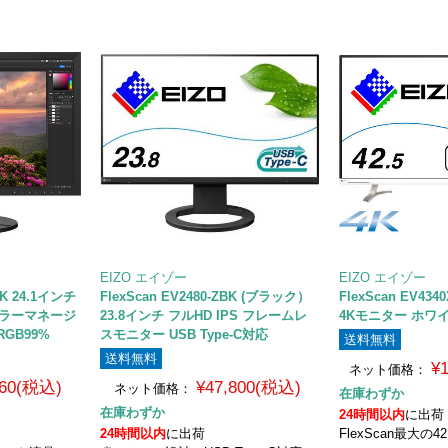
EIZO エイゾー
EIZO エイゾー
BK 24.1インチ
FlexScan EV2480-ZBK (ブラック）
FlexScan EV434
) カラーマネージ
23.8インチ フルHD IPS フレームレ
4Kモニター ホワ
RGB99%
スモニター USB Type-C対応
送料無料
送料無料
¥
ネット価格：
260(税込)
¥47,800(税込)
ネット価格：
在庫わずか
在庫わずか
24時間以内
に出荷
24時間以内
に出荷
FlexScan最大の4