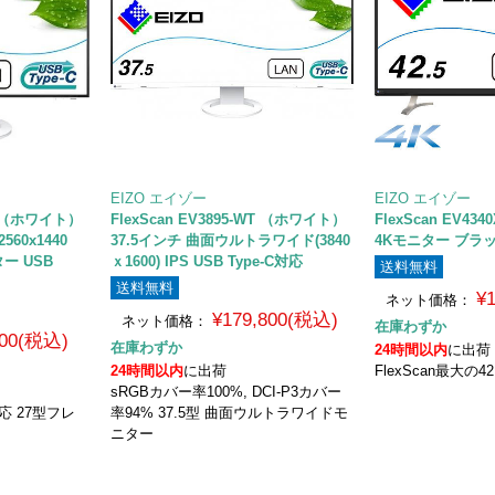
EIZO エイゾー
EIZO エイゾー
WT （ホワイト）
FlexScan EV3895-WT （ホワイト）
FlexScan EV434
560x1440
37.5インチ 曲面ウルトラワイド(3840
4Kモニター ブラ
ー USB
ｘ1600) IPS USB Type-C対応
送料無料
送料無料
¥
ネット価格：
¥179,800(税込)
ネット価格：
在庫わずか
800(税込)
在庫わずか
24時間以内
に出荷
24時間以内
に出荷
FlexScan最大の4
sRGBカバー率100%, DCI-P3カバー
対応 27型フレ
率94% 37.5型 曲面ウルトラワイドモ
ニター