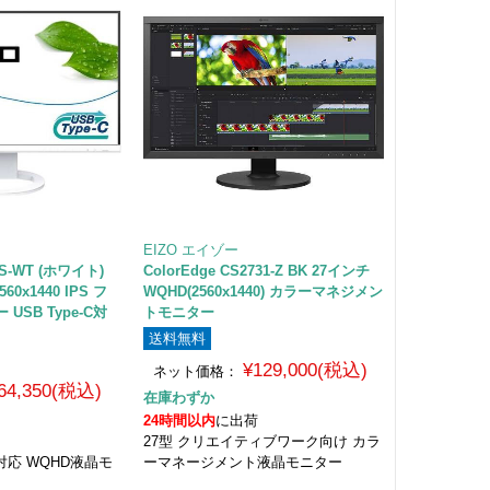
EIZO エイゾー
20S-WT (ホワイト)
ColorEdge CS2731-Z BK 27インチ
60x1440 IPS フ
WQHD(2560x1440) カラーマネジメン
SB Type-C対
トモニター
送料無料
¥129,000(税込)
ネット価格：
64,350(税込)
在庫わずか
24時間以内
に出荷
27型 クリエイティブワーク向け カラ
-C対応 WQHD液晶モ
ーマネージメント液晶モニター