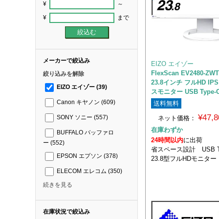
¥
～
¥
まで
メーカーで絞込み
EIZO エイゾー
FlexScan EV2480-
絞り込みを解除
23.8インチ フルHD I
EIZO エイゾー
(39)
スモニター USB Type
Canon キヤノン
(609)
送料無料
¥47,
ネット価格：
SONY ソニー
(557)
在庫わずか
BUFFALO バッファロ
24時間以内
に出荷
ー
(552)
省スペース設計 USB 
EPSON エプソン
(378)
23.8型フルHDモニター
ELECOM エレコム
(350)
続きを見る
在庫状況で絞込み