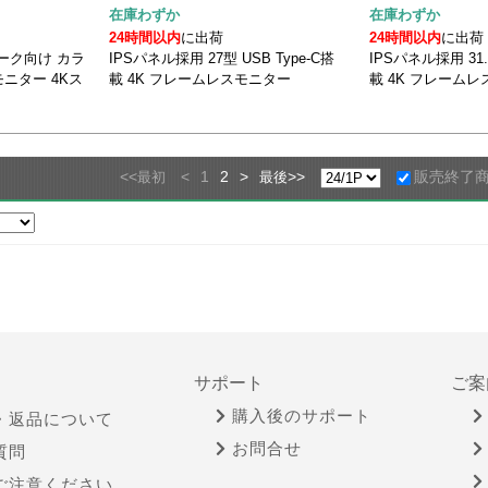
在庫わずか
在庫わずか
24時間以内
に出荷
24時間以内
に出荷
ーク向け カラ
IPSパネル採用 27型 USB Type-C搭
IPSパネル採用 31.
ニター 4Kス
載 4K フレームレスモニター
載 4K フレーム
<<
<
1
2
>
>>
販売終了
最初
最後
サポート
ご案
購入後のサポート
・返品について
お問合せ
質問
ご注意ください