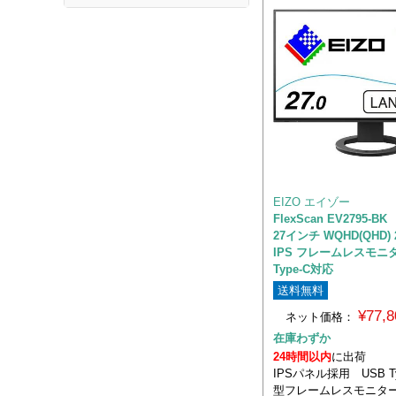
EIZO エイゾー
FlexScan EV2795-
27インチ WQHD(QHD) 2
IPS フレームレスモニタ
Type-C対応
送料無料
¥77,
ネット価格：
在庫わずか
24時間以内
に出荷
IPSパネル採用 USB Ty
型フレームレスモニタ