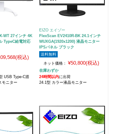
EIZO エイゾー
0X-WT 27インチ 4K
FlexScan EV2410R-BK 24.1インチ
ル TypeC給電対応
WUXGA(1920x1200) 液晶モニター
IPSパネル ブラック
送料無料
109,568(税込)
¥50,800(税込)
ネット価格：
在庫わずか
 USB Type-C搭
24時間以内
に出荷
レスモニター
24.1型 カラー液晶モニター