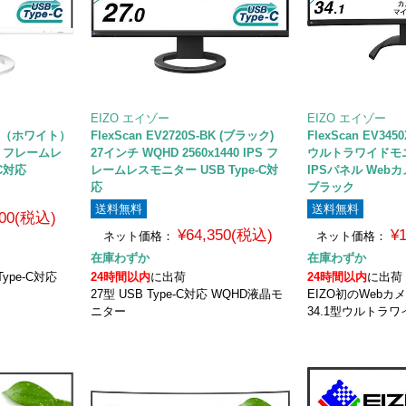
EIZO エイゾー
EIZO エイゾー
ZWT（ホワイト）
FlexScan EV2720S-BK (ブラック)
FlexScan EV345
PS フレームレ
27インチ WQHD 2560x1440 IPS フ
ウルトラワイドモニタ
-C対応
レームレスモニター USB Type-C対
IPSパネル Web
応
ブラック
送料無料
送料無料
800(税込)
¥64,350(税込)
¥
ネット価格：
ネット価格：
在庫わずか
在庫わずか
Type-C対応
24時間以内
に出荷
24時間以内
に出荷
27型 USB Type-C対応 WQHD液晶モ
EIZO初のWeb
ニター
34.1型ウルトラ