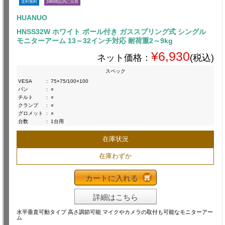
送料無料
24時間以内に出荷
HUANUO
HNSS32W ホワイト ポール付き ガススプリング式 シングル
モニターアーム 13～32インチ対応 耐荷重2～9kg
¥6,930
ネット価格：
(税込)
スペック
VESA
:
75×75/100×100
パン
:
○
チルト
:
○
クランプ
:
○
グロメット
:
○
台数
:
1台用
在庫状況
在庫わずか
カートに入れる
詳細はこちら
水平垂直可動タイプ 高さ調節可能 マイクやカメラの取付も可能なモニターアー
ム