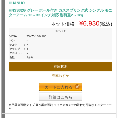
HUANUO
HNSS32G グレー ポール付き ガススプリング式 シングル モニ
ターアーム 13～32インチ対応 耐荷重2～9kg
¥6,930
ネット価格：
(税込)
スペック
VESA
:
75×75/100×100
パン
:
○
チルト
:
○
クランプ
:
○
グロメット
:
○
台数
:
1台用
在庫状況
在庫わずか
カートに入れる
詳細はこちら
水平垂直可動タイプ 高さ調節可能 マイクやカメラの取付も可能なモニターアー
ム