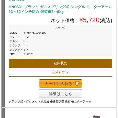
HNSS31 ブラック ガススプリング式 シングル モニターアーム
13～32インチ対応 耐荷重2～9kg
¥5,720
ネット価格：
(税込)
スペック
VESA
:
75×75/100×100
パン
:
○
チルト
:
○
クランプ
:
○
グロメット
:
○
台数
:
1台用
在庫状況
在庫わずか
カートに入れる
詳細はこちら
クランプ式・グロメット式対応 多角度調節機能 モニターアーム