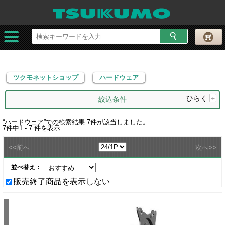
ツクモネットショップ
ハードウェア
ツクモネットショップ
ハードウェア
ひらく
+
絞込条件
“
ハードウェア
”での検索結果
7
件が該当しました。
7
件中
1 - 7
件を表示
<<
>>
前へ
次へ
並べ替え：
販売終了商品を表示しない