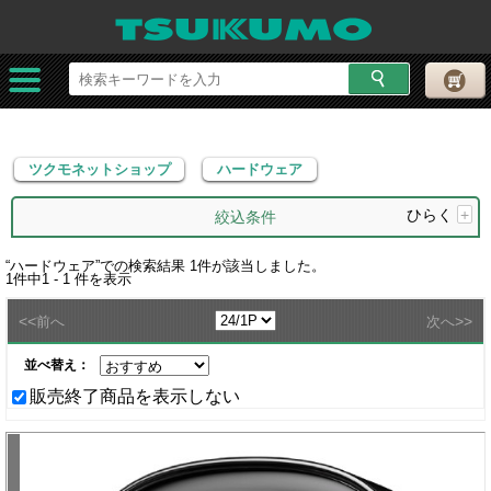
ツクモネットショップ
ハードウェア
ツクモネットショップ
ハードウェア
ひらく
+
絞込条件
“
ハードウェア
”での検索結果
1
件が該当しました。
1
件中
1 - 1
件を表示
<<
>>
前へ
次へ
並べ替え：
販売終了商品を表示しない