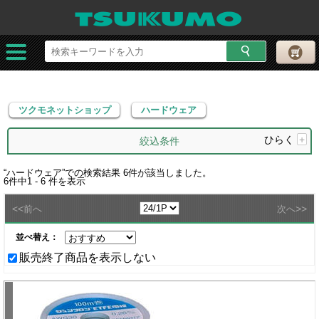
ツクモネットショップ
ハードウェア
ツクモネットショップ
ハードウェア
ひらく
+
絞込条件
“
ハードウェア
”での検索結果
6
件が該当しました。
6
件中
1 - 6
件を表示
<<
>>
前へ
次へ
並べ替え：
販売終了商品を表示しない