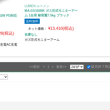
LUMEN ルーメン
MA-GS102BK ガス圧式モニターアー
ム 1台用 耐荷重7.5kg ブラック
42W PD対応
送料無料
¥13,410(税込)
ネット価格：
828(税込)
在庫なし
ガズ圧式モニターアーム
応高速充電AC充電
<<
<
1
>
>>
販売終了商
最初
最後