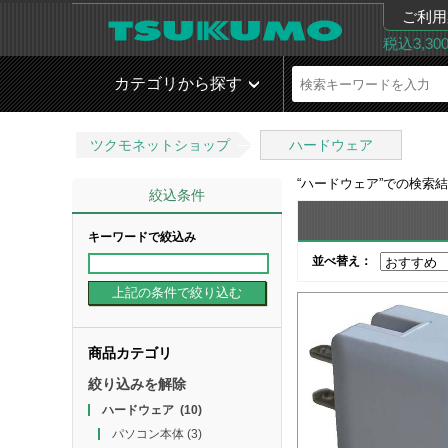
ご利用
税込3,3
カテゴリから探す
ツクモネットショップ
ハードウェア
“
ハードウェア
”での検索
絞込条件
キーワードで絞込み
並べ替え：
商品カテゴリ
絞り込みを解除
ハードウェア
(10)
パソコン本体
(3)