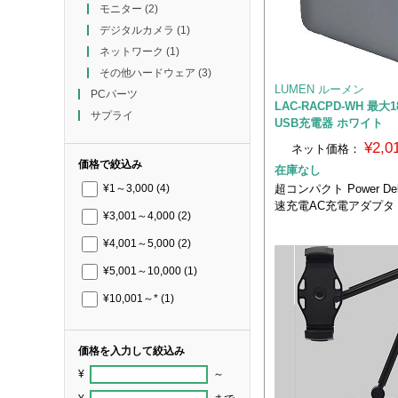
モニター
(2)
デジタルカメラ
(1)
ネットワーク
(1)
その他ハードウェア
(3)
LUMEN ルーメン
PCパーツ
LAC-RACPD-WH 最大
サプライ
USB充電器 ホワイト
¥2,
ネット価格：
価格で絞込み
在庫なし
超コンパクト Power Del
¥1～3,000
(4)
速充電AC充電アダプタ
¥3,001～4,000
(2)
¥4,001～5,000
(2)
¥5,001～10,000
(1)
¥10,001～*
(1)
価格を入力して絞込み
¥
～