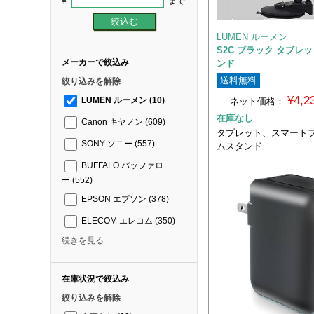
¥
まで
LUMEN ルーメン
S2C ブラック タブレ
メーカーで絞込み
ンド
送料無料
絞り込みを解除
¥4,
ネット価格：
LUMEN ルーメン
(10)
在庫なし
Canon キヤノン
(609)
タブレット、スマートフ
SONY ソニー
(557)
ムスタンド
BUFFALO バッファロ
ー
(552)
EPSON エプソン
(378)
ELECOM エレコム
(350)
続きを見る
在庫状況で絞込み
絞り込みを解除