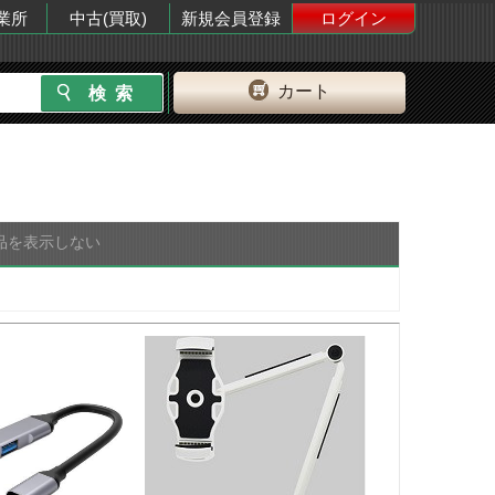
業所
中古(買取)
新規会員登録
ログイン
カート
品を表示しない