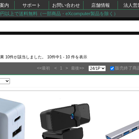
案内
サポート
お問い合わせ
店舗情報
法人営
00円以上で送料無料（一部商品・eXcomputer製品を除く）
結果
10
件が該当しました。
10
件中
1 - 10
件を表示
<<
<
1
>
>>
販売終了商
最初
最後