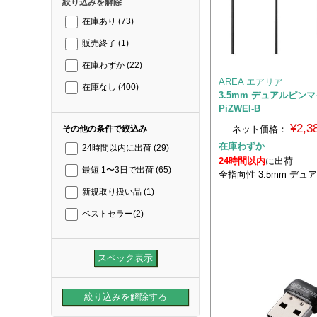
絞り込みを解除
在庫あり
(73)
販売終了
(1)
在庫わずか
(22)
AREA エアリア
在庫なし
(400)
3.5mm デュアルピンマ
PiZWEI-B
¥2,
ネット価格：
その他の条件で絞込み
在庫わずか
24時間以内に出荷
(29)
24時間以内
に出荷
最短 1〜3日で出荷
(65)
全指向性 3.5mm デ
新規取り扱い品
(1)
ベストセラー
(2)