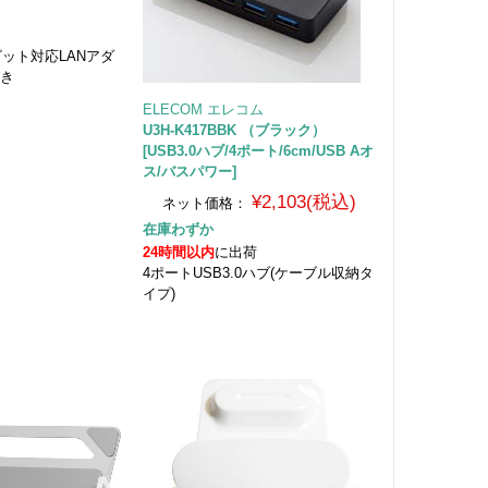
ガビット対応LANアダ
付き
ELECOM エレコム
U3H-K417BBK （ブラック）
[USB3.0ハブ/4ポート/6cm/USB Aオ
ス/バスパワー]
¥2,103(税込)
ネット価格：
在庫わずか
24時間以内
に出荷
4ポートUSB3.0ハブ(ケーブル収納タ
イプ)