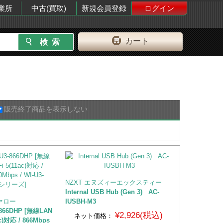
業所
中古(買取)
新規会員登録
ログイン
カート
販売終了商品を表示しない
NZXT エヌズィーエックスティー
Internal USB Hub (Gen 3) AC-
ファロー
IUSBH-M3
3-866DHP [無線LAN
¥2,926(税込)
ネット価格：
ac)対応 / 866Mbps