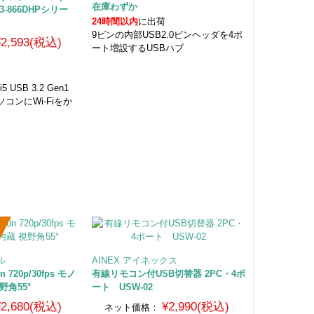
在庫わずか
-U3-866DHPシリー
24時間以内
に出荷
9ピンの内部USB2.0ピンヘッダを4ポ
¥2,593(税込)
ート増設するUSBハブ
i5 USB 3.2 Gen1
コンにWi-Fiをか
ール
AINEX アイネックス
n 720p/30fps モノ
有線リモコン付USB切替器 2PC・4ポ
野角55°
ート USW-02
¥2,680(税込)
¥2,990(税込)
ネット価格：