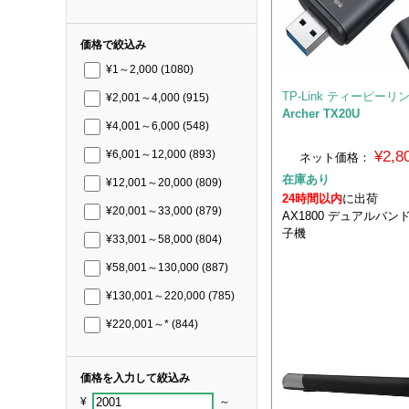
価格で絞込み
¥1～2,000
(1080)
TP-Link ティーピーリ
¥2,001～4,000
(915)
Archer TX20U
¥4,001～6,000
(548)
¥2,
¥6,001～12,000
(893)
ネット価格：
在庫あり
¥12,001～20,000
(809)
24時間以内
に出荷
¥20,001～33,000
(879)
AX1800 デュアルバンドUS
子機
¥33,001～58,000
(804)
¥58,001～130,000
(887)
¥130,001～220,000
(785)
¥220,001～*
(844)
価格を入力して絞込み
¥
～