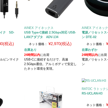
AINEX アイネックス
AINEX アイネッ
イク SD-
USB Type-C接続 2.5Gbps対応 USB-
電源／リセットス
LANアダプタ ADV-134
ン DTE-02
380(税込)
¥2,970(税込)
ネット価格：
ネット価格：
在庫あり
在庫わずか
24時間以内
に出荷
24時間以内
に出荷
ュアルピンマイク
USB-Cに接続するだけで、高速
電源／リセットス
2.5Gbps通信。アルミボディで安定し
ン
たネット環境を実現。
RATOC ラトッ
RS-UCLAN-H3
ネット価格：