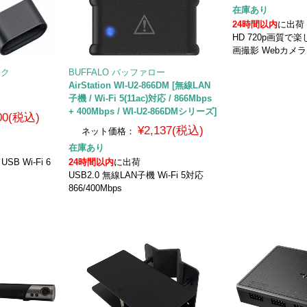
在庫あり
24時間以内
に出荷
HD 720p画質
画撮影 Webカメラ
ンク
BUFFALO バッファロー
AirStation WI-U2-866DM [無線LAN
子機 / Wi-Fi 5(11ac)対応 / 866Mbps
+ 400Mbps / WI-U2-866DMシリーズ]
800(税込)
¥2,137(税込)
ネット価格：
在庫あり
B Wi-Fi 6
24時間以内
に出荷
USB2.0 無線LAN子機 Wi-Fi 5対応
866/400Mbps