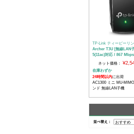
TP-Link ティーピーリ
Archer T3U [無線LAN子
5(11ac)対応 / 867 Mbps
¥2,
ネット価格：
在庫わずか
24時間以内
に出荷
AC1300 ミニ MU-MI
ンド 無線LAN子機
並べ替え：