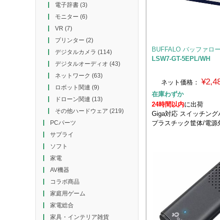
電子辞書
(3)
モニター
(6)
VR
(7)
プリンター
(2)
BUFFALO バッファロ
デジタルカメラ
(114)
LSW7-GT-5EPL/WH
デジタルオーディオ
(43)
ネットワーク
(63)
¥2,
ネット価格：
ロボット関連
(9)
在庫わずか
ドローン関連
(13)
24時間以内
に出荷
その他ハードウェア
(219)
Giga対応 スイッチング
プラスチック筐体/電源
PCパーツ
サプライ
ソフト
家電
AV機器
コラボ商品
家庭用ゲーム
家電総合
家具・インテリア雑貨