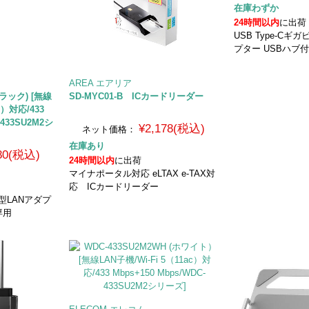
在庫わずか
24時間以内
に出荷
USB Type-Cギ
プター USBハブ
AREA エアリア
ブラック) [無線
SD-MYC01-B ICカードリーダー
c）対応/433
-433SU2M2シ
¥2,178(税込)
ネット価格：
在庫あり
680(税込)
24時間以内
に出荷
マイナポータル対応 eLTAX e-TAX対
応 ICカードリーダー
小型LANアダプ
専用