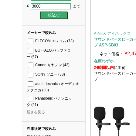
¥
まで
メーカーで絞込み
AINEX アイネックス
サウンドバースピーカー
ELECOM エレコム
(73)
プ ASP-SB03
BUFFALO バッファロ
¥2,
ネット価格：
ー
(67)
在庫わずか
Canon キヤノン
(42)
24時間以内
に出荷
サウンドバースピーカー
SONY ソニー
(38)
プ
audio-technica オーディオ
テクニカ
(30)
Panasonic パナソニッ
ク
(21)
続きを見る
在庫状況で絞込み