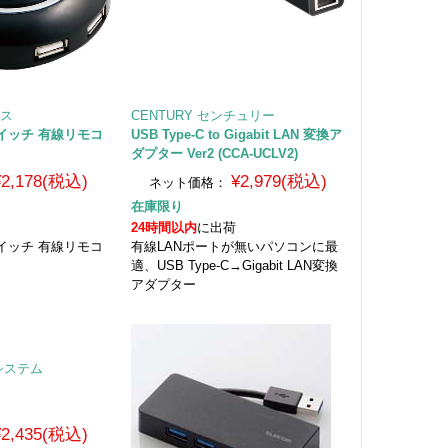
クス
CENTURY センチュリー
イッチ 有線リモコ
USB Type-C to Gigabit LAN 変換ア
ダプター Ver2 (CCA-UCLV2)
¥2,178(税込)
¥2,979(税込)
ネット価格：
在庫限り
24時間以内
に出荷
イッチ 有線リモコ
有線LANポートが無いパソコンに最
適、USB Type-C→Gigabit LAN変換
アダプター
クシステム
¥2,435(税込)