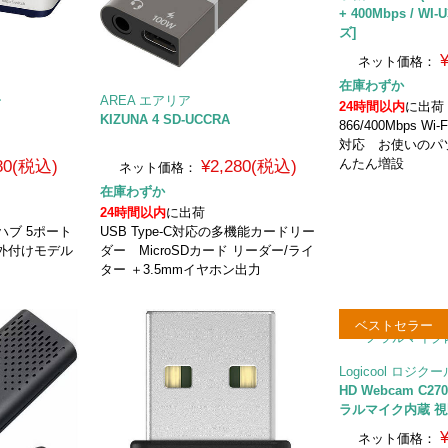
+ 400Mbps / WI
ズ]
ネット価格：
在庫わずか
ー
AREA エアリア
24時間以内
に出荷
KIZUNA 4 SD-UCCRA
866/400Mbps Wi-F
対応 お使いのパソ
んたん増設
480(税込)
¥2,280(税込)
ネット価格：
在庫わずか
24時間以内
に出荷
ハブ 5ポート
USB Type-C対応の多機能カードリー
外付けモデル
ダー MicroSDカード リーダー/ライ
ター ＋3.5mmイヤホン出力
ベストセラー
Logicool ロジク
HD Webcam C270
ラルマイク内蔵 視
ネット価格：