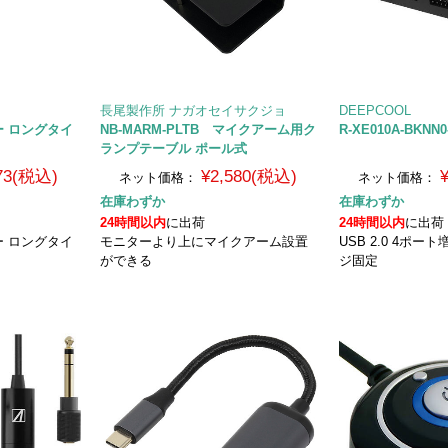
長尾製作所 ナガオセイサクジョ
DEEPCOOL
 ロングタイ
NB-MARM-PLTB マイクアーム用ク
R-XE010A-BKNN
ランプテーブル ポール式
473(税込)
¥2,580(税込)
ネット価格：
ネット価格：
在庫わずか
在庫わずか
24時間以内
に出荷
24時間以内
に出荷
 ロングタイ
モニターより上にマイクアーム設置
USB 2.0 4ポ
ができる
ジ固定