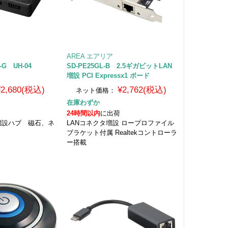
AREA エアリア
0-G UH-04
SD-PE25GL-B 2.5ギガビットLAN
増設 PCI Expressx1 ボード
¥2,680(税込)
¥2,762(税込)
ネット価格：
在庫わずか
24時間以内
に出荷
ート増設ハブ 磁石、ネ
LANコネクタ増設 ロープロファイル
ブラケット付属 Realtekコントローラ
ー搭載