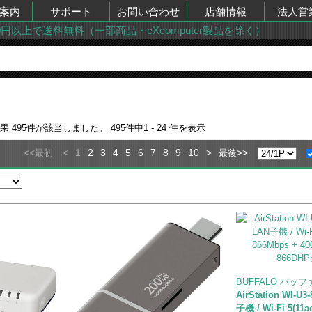
案内
サポート
お問い合わせ
店舗情報
法人営
00円以上で送料無料（一部商品・eXcomputer製品を除く）
結果
495
件が該当しました。
495
件中
1 - 24
件を表示
<<
<
1
2
3
4
5
6
7
8
9
10
>
>>
最初
最後
BUFFALO バッ
AirStation WI-U
子機 / Wi-Fi 5(11