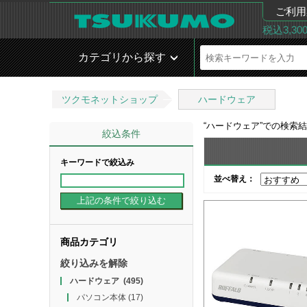
ご利用
税込3,3
カテゴリから探す
ツクモネットショップ
ハードウェア
“
ハードウェア
”での検索
絞込条件
キーワードで絞込み
並べ替え：
商品カテゴリ
絞り込みを解除
ハードウェア
(495)
パソコン本体
(17)