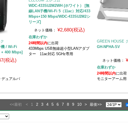
ELECOM エレコム
WDC-433SU2M2WH (ホワイト） [無
線LAN子機/Wi-Fi 5（11ac）対応/433
Mbps+150 Mbps/WDC-433SU2M2シ
リーズ]
¥2,680(税込)
ネット価格：
在庫わずか
ンク
GREEN HOUS
24時間以内
に出荷
機 / Wi-Fi
GH-NPHA-SV
433Mbps USB無線超小型LANアダプ
 + 400 Mbps]
ター 11ac対応 5GHz専用
547(税込)
ネット価格：
在庫わずか
24時間以内
に出荷
MO デュアルバ
モニターアーム用
<<
<
1
2
3
4
5
6
7
8
9
10
>
>>
最初
最後