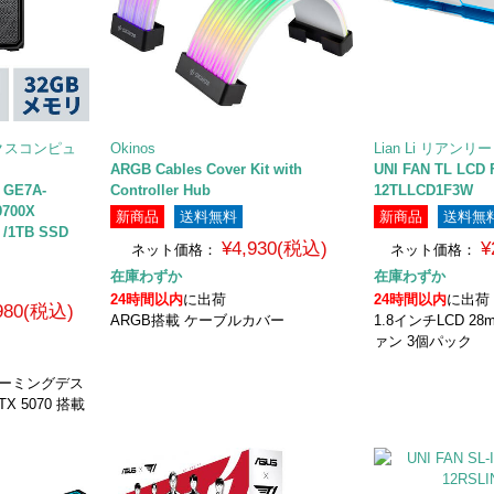
エックスコンピュ
Okinos
Lian Li リアンリー
ARGB Cables Cover Kit with
UNI FAN TL LC
GE7A-
Controller Hub
12TLLCD1F3W
9700X
新商品
送料無料
新商品
送料無
 /1TB SSD
¥4,930(税込)
¥
ネット価格：
ネット価格：
在庫わずか
在庫わずか
24時間以内
に出荷
24時間以内
に出荷
,980(税込)
ARGB搭載 ケーブルカバー
1.8インチLCD 28
ァン 3個パック
 ゲーミングデス
TX 5070 搭載