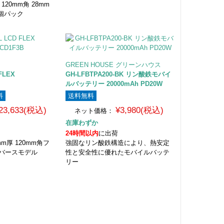
120mm角 28mm
3個パック
GREEN HOUSE グリーンハウス
D FLEX
GH-LFBTPA200-BK リン酸鉄モバイ
ルバッテリー 20000mAh PD20W
料
送料無料
23,633(税込)
¥3,980(税込)
ネット価格：
在庫わずか
24時間以内
に出荷
mm厚 120mm角フ
強固なリン酸鉄構造により、熱安定
リバースモデル
性と安全性に優れたモバイルバッテ
リー