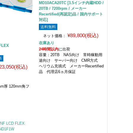
MD10ACA20TC [3.5インチ内蔵HDD /
20TB / 7200rpm / メーカー
Recertified(再認定)品 / 国内サポート
対応]
送料無料
¥89,800(税込)
ネット価格：
在庫あり
D FLEX
24時間以内
に出荷
容量：20TB NAS向け 常時稼動用
料
途向け サーバー向け CMR方式
ヘリウム充填式 メーカーRecertified
23,050(税込)
品 代理店6ヵ月保証
mm厚 120mm角フ