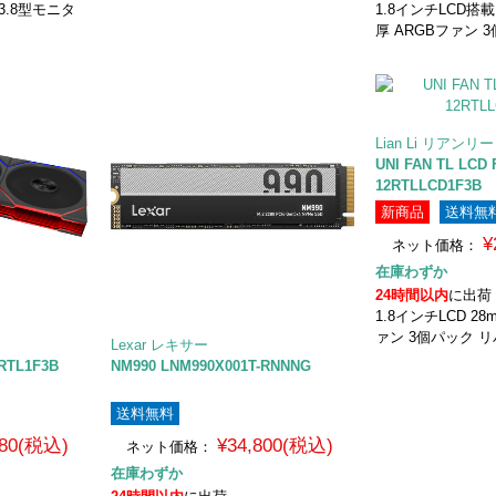
3.8型モニタ
1.8インチLCD搭載 
厚 ARGBファン 
Lian Li リアンリー
UNI FAN TL LC
12RTLLCD1F3B
新商品
送料無
¥
ネット価格：
在庫わずか
24時間以内
に出荷
1.8インチLCD 28
ァン 3個パック 
Lexar レキサー
RTL1F3B
NM990 LNM990X001T-RNNNG
送料無料
980(税込)
¥34,800(税込)
ネット価格：
在庫わずか