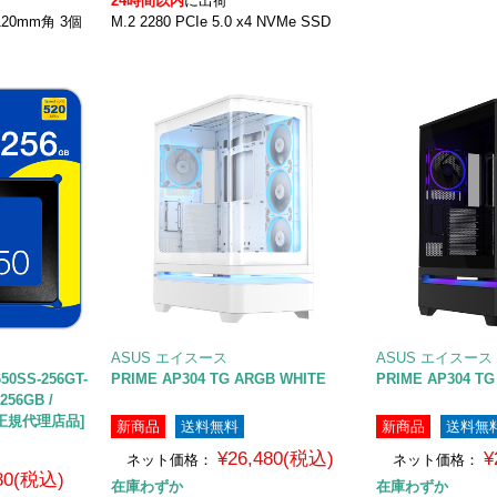
24時間以内
に出荷
20mm角 3個
M.2 2280 PCIe 5.0 x4 NVMe SSD
ASUS エイスース
ASUS エイスース
50SS-256GT-
PRIME AP304 TG ARGB WHITE
PRIME AP304 T
256GB /
内正規代理店品]
新商品
送料無料
新商品
送料無
¥26,480(税込)
¥
ネット価格：
ネット価格：
480(税込)
在庫わずか
在庫わずか