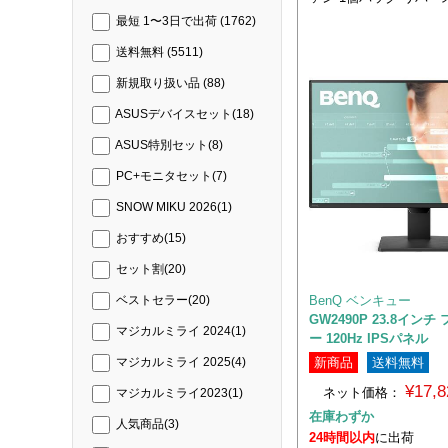
最短 1〜3日で出荷
(1762)
送料無料
(5511)
新規取り扱い品
(88)
ASUSデバイスセット
(18)
ASUS特別セット
(8)
PC+モニタセット
(7)
SNOW MIKU 2026
(1)
おすすめ
(15)
セット割
(20)
BenQ ベンキュー
ベストセラー
(20)
GW2490P 23.8イン
マジカルミライ 2024
(1)
ー 120Hz IPSパネル
新商品
送料無料
マジカルミライ 2025
(4)
¥17,
ネット価格：
マジカルミライ2023
(1)
在庫わずか
人気商品
(3)
24時間以内
に出荷