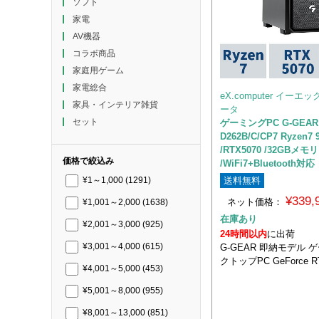
ソフト
家電
AV機器
コラボ商品
家庭用ゲーム
家電総合
eX.computer イー
家具・インテリア雑貨
ータ
セット
ゲーミングPC G-GEAR 
D262B/C/CP7 Ryzen7 
/RTX5070 /32GBメモリ
価格で絞込み
/WiFi7+Bluetooth対応
送料無料
¥1～1,000
(1291)
¥339
ネット価格：
¥1,001～2,000
(1638)
在庫あり
¥2,001～3,000
(925)
24時間以内
に出荷
G-GEAR 即納モデル
¥3,001～4,000
(615)
クトップPC GeForce R
¥4,001～5,000
(453)
¥5,001～8,000
(955)
¥8,001～13,000
(851)