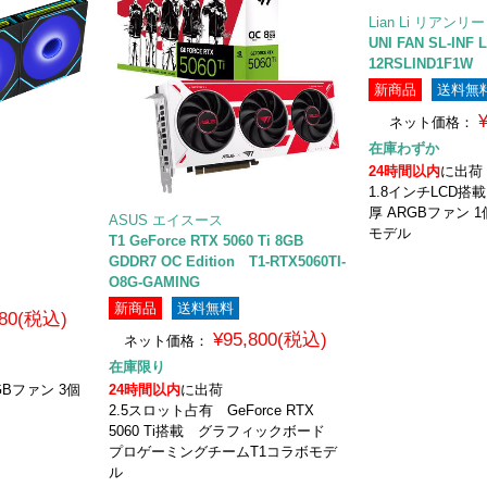
Lian Li リアンリー
UNI FAN SL-INF
12RSLIND1F1W
新商品
送料無
ネット価格：
在庫わずか
24時間以内
に出荷
1.8インチLCD搭載 
厚 ARGBファン 
ASUS エイスース
モデル
EX
T1 GeForce RTX 5060 Ti 8GB
GDDR7 OC Edition T1-RTX5060TI-
O8G-GAMING
新商品
送料無料
980(税込)
¥95,800(税込)
ネット価格：
在庫限り
GBファン 3個
24時間以内
に出荷
2.5スロット占有 GeForce RTX
5060 Ti搭載 グラフィックボード
プロゲーミングチームT1コラボモデ
ル