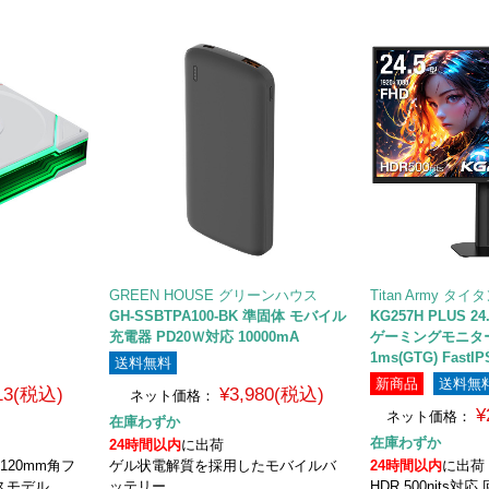
GREEN HOUSE グリーンハウス
Titan Army タ
EX
GH-SSBTPA100-BK 準固体 モバイル
KG257H PLUS 
充電器 PD20Ｗ対応 10000mA
ゲーミングモニター 
1ms(GTG) FastIP
送料無料
新商品
送料無
913(税込)
¥3,980(税込)
ネット価格：
¥
ネット価格：
在庫わずか
在庫わずか
24時間以内
に出荷
 120mm角フ
ゲル状電解質を採用したモバイルバ
24時間以内
に出荷
スモデル
ッテリー
HDR 500nits