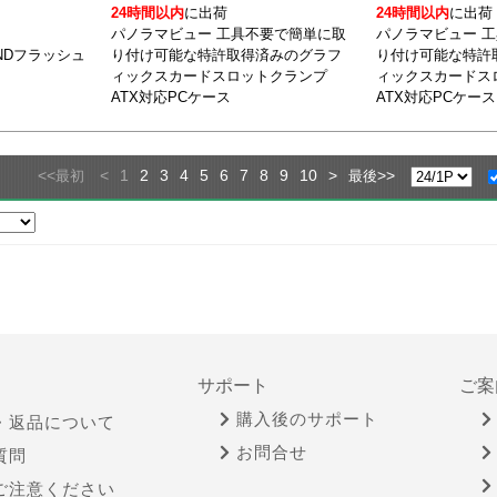
24時間以内
に出荷
24時間以内
に出荷
パノラマビュー 工具不要で簡単に取
パノラマビュー 
 NANDフラッシュ
り付け可能な特許取得済みのグラフ
り付け可能な特許
ィックスカードスロットクランプ
ィックスカードス
ATX対応PCケース
ATX対応PCケース
<<
<
1
2
3
4
5
6
7
8
9
10
>
>>
最初
最後
サポート
ご案
購入後のサポート
・返品について
お問合せ
質問
ご注意ください