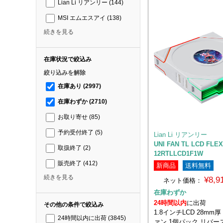
Lian Li リアンリー
(144)
MSI エムエスアイ
(138)
続きを見る
在庫状況で絞込み
絞り込みを解除
在庫あり
(2997)
在庫わずか
(2710)
お取り寄せ
(85)
予約受付終了
(5)
Lian Li リアンリー
UNI FAN TL LCD FL
取扱終了
(2)
12RTLLCD1F1W
販売終了
(412)
新商品
送料無料
続きを見る
¥8,
ネット価格：
在庫わずか
24時間以内
に出荷
その他の条件で絞込み
1.8インチLCD 28mm厚
24時間以内に出荷
(3845)
ァン 1個パック リバー