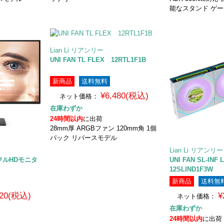
能なスタンド ゲ
Lian Li リアンリー
UNI FAN TL FLEX 12RTL1F1B
新商品
送料無料
¥6,480(税込)
ネット価格：
在庫わずか
24時間以内
に出荷
28mm厚 ARGBファン 120mm角 1個
パック リバースモデル
Lian Li リアンリー
チ フルHDモニタ
UNI FAN SL-INF
12SLIND1F3W
新商品
送料無
820(税込)
¥
ネット価格：
在庫わずか
24時間以内
に出荷