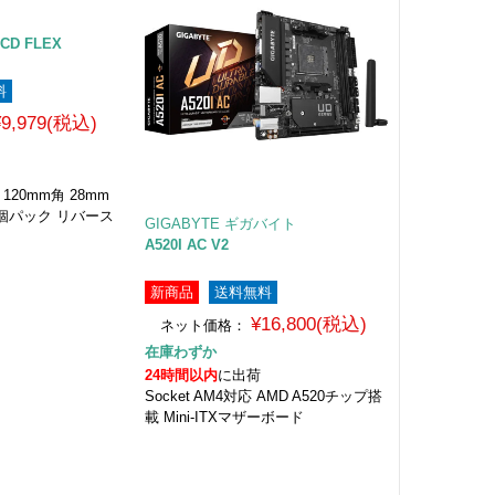
 LCD FLEX
料
¥9,979(税込)
120mm角 28mm
1個パック リバース
GIGABYTE ギガバイト
A520I AC V2
新商品
送料無料
¥16,800(税込)
ネット価格：
在庫わずか
24時間以内
に出荷
Socket AM4対応 AMD A520チップ搭
載 Mini-ITXマザーボード