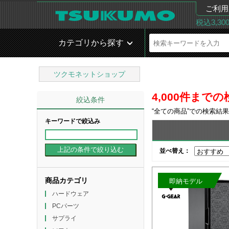
ご利用
税込3,3
カテゴリから探す
ツクモネットショップ
4,000件ま
絞込条件
“
全ての商品
”での検索結
キーワードで絞込み
並べ替え：
商品カテゴリ
即納モデル
ハードウェア
PCパーツ
サプライ