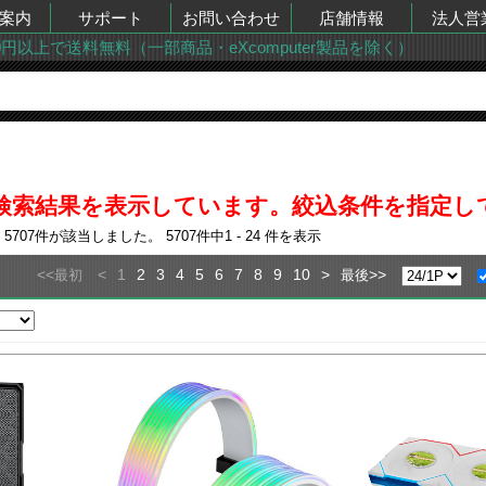
案内
サポート
お問い合わせ
店舗情報
法人営
00円以上で送料無料（一部商品・eXcomputer製品を除く）
での検索結果を表示しています。絞込条件を指定
果
5707
件が該当しました。
5707
件中
1 - 24
件を表示
<<
<
1
2
3
4
5
6
7
8
9
10
>
>>
最初
最後