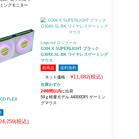
ーミングモニター
Logicool ロジクール
G304 X SUPERLIGHT ブラック
G304X-SL-BK ワイヤレスゲーミング
マウス
新商品
送料無料
¥11,682(税込)
ネット価格：
在庫わずか
24時間以内
に出荷
59ｇ軽量モデル 44000DPI ゲーミン
 LCD FLEX
グマウス
料
24,259(税込)