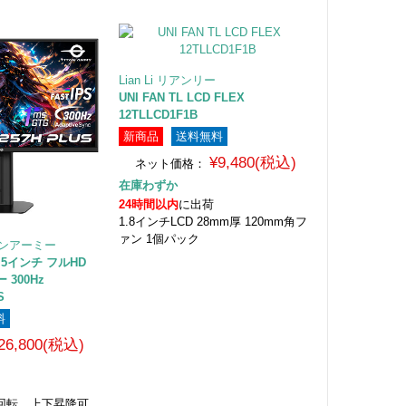
Lian Li リアンリー
UNI FAN TL LCD FLEX
12TLLCD1F1B
新商品
送料無料
¥9,480(税込)
ネット価格：
在庫わずか
24時間以内
に出荷
1.8インチLCD 28mm厚 120mm角フ
ァン 1個パック
イタンアーミー
24.5インチ フルHD
300Hz
S
料
26,800(税込)
対応 回転、上下昇降可