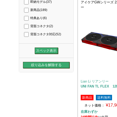
アイケアGWシリーズ 2
即納モデル
(37)
ー
新商品
(189)
特典あり
(6)
背面コネクタ
(2)
背面コネクタ対応
(52)
Lian Li リアンリー
UNI FAN TL FLEX 12
新商品
送料無料
¥17,
ネット価格：
在庫わずか