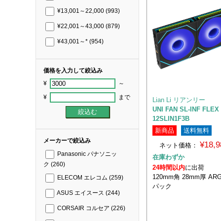
¥13,001～22,000
(993)
¥22,001～43,000
(879)
¥43,001～*
(954)
価格を入力して絞込み
¥
～
¥
まで
Lian Li リアンリー
UNI FAN SL-INF FL
12SLIN1F3B
新商品
送料無料
メーカーで絞込み
¥18,
ネット価格：
Panasonic パナソニッ
在庫わずか
ク
(260)
24時間以内
に出荷
120mm角 28mm厚 AR
ELECOM エレコム
(259)
パック
ASUS エイスース
(244)
CORSAIR コルセア
(226)