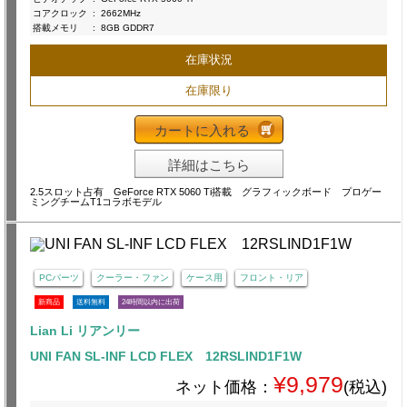
コアクロック
:
2662MHz
搭載メモリ
:
8GB GDDR7
在庫状況
在庫限り
カートに入れる
詳細はこちら
2.5スロット占有 GeForce RTX 5060 Ti搭載 グラフィックボード プロゲー
ミングチームT1コラボモデル
PCパーツ
クーラー・ファン
ケース用
フロント・リア
新商品
送料無料
24時間以内に出荷
Lian Li リアンリー
UNI FAN SL-INF LCD FLEX 12RSLIND1F1W
¥9,979
ネット価格：
(税込)