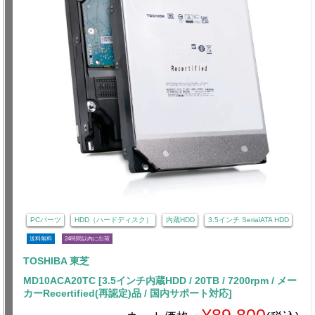
PCパーツ
HDD（ハードディスク）
内蔵HDD
3.5インチ SerialATA HDD
送料無料
24時間以内に出荷
TOSHIBA 東芝
MD10ACA20TC [3.5インチ内蔵HDD / 20TB / 7200rpm / メー
カーRecertified(再認定)品 / 国内サポート対応]