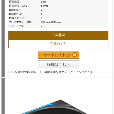
応答速度
:
1ms
応答速度（GTG）
:
5.9ms
HDMI端子
:
2
DisplayPort
:
1
内蔵スピーカー
:
×
VESAマウント対応
:
100mm ×100mm
ピボット対応
:
○
在庫状況
在庫わずか
カートに入れる
詳細はこちら
HDR 500nits対応 回転、上下昇降可能なスタンド ゲーミングモニター