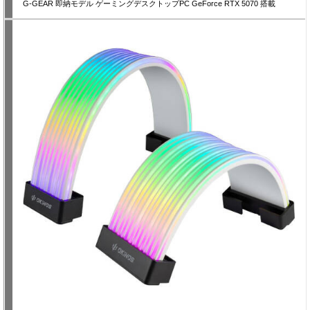
G-GEAR 即納モデル ゲーミングデスクトップPC GeForce RTX 5070 搭載