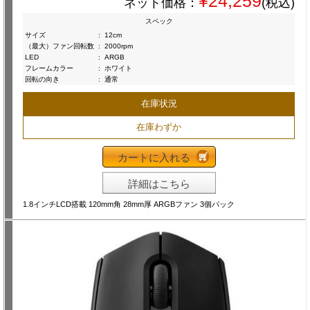
¥24,259
ネット価格：
(税込)
スペック
サイズ
:
12cm
（最大）ファン回転数
:
2000rpm
LED
:
ARGB
フレームカラー
:
ホワイト
回転の向き
:
通常
在庫状況
在庫わずか
カートに入れる
詳細はこちら
1.8インチLCD搭載 120mm角 28mm厚 ARGBファン 3個パック