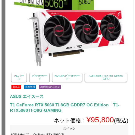
PCパー
ビデオカー
NVIDIAビデオカー
GeForce RTX 50 Series
ツ
ド
ド
GPU
新商品
送料無料
24時間以内に出荷
ASUS エイスース
T1 GeForce RTX 5060 Ti 8GB GDDR7 OC Edition T1-
RTX5060TI-O8G-GAMING
¥95,800
ネット価格：
(税込)
スペック
ビデオチップ
:
GeForce RTX 5060 Ti