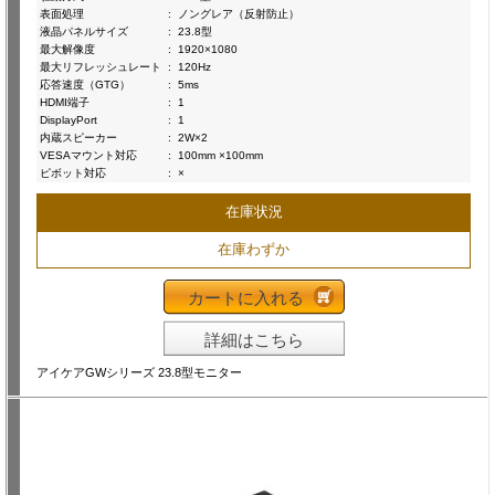
表面処理
:
ノングレア（反射防止）
液晶パネルサイズ
:
23.8型
最大解像度
:
1920×1080
最大リフレッシュレート
:
120Hz
応答速度（GTG）
:
5ms
HDMI端子
:
1
DisplayPort
:
1
内蔵スピーカー
:
2W×2
VESAマウント対応
:
100mm ×100mm
ピボット対応
:
×
在庫状況
在庫わずか
カートに入れる
詳細はこちら
アイケアGWシリーズ 23.8型モニター