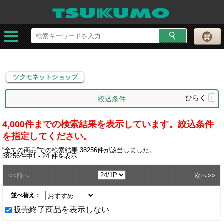
ツクモネットショップ
ツクモネットショップ
ひらく
+
絞込条件
4,000件までの検索結果を表示しています。絞込条件
を指定してください。
“
全ての商品
”での検索結果
38256
件が該当しました。
38256
件中
1 - 24
件を表示
<<
>>
前へ
次へ
並べ替え：
販売終了商品を表示しない