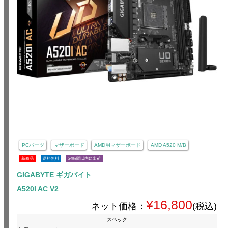
PCパーツ
マザーボード
AMD用マザーボード
AMD A520 M/B
新商品
送料無料
24時間以内に出荷
GIGABYTE ギガバイト
A520I AC V2
¥16,800
ネット価格：
(税込)
スペック