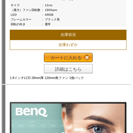
サイズ
:
12cm
（最大）ファン回転数
:
1900rpm
LED
:
ARGB
フレームカラー
:
ブラック系
回転の向き
:
通常
在庫状況
在庫わずか
カートに入れる
詳細はこちら
1.8インチLCD 28mm厚 120mm角ファン 1個パック