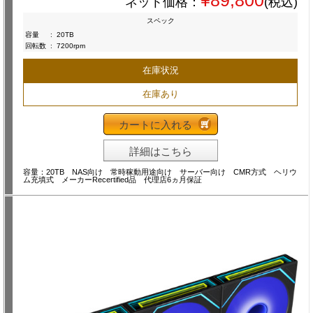
¥89,800
ネット価格：
(税込)
スペック
容量
:
20TB
回転数
:
7200rpm
在庫状況
在庫あり
カートに入れる
詳細はこちら
容量：20TB NAS向け 常時稼動用途向け サーバー向け CMR方式 ヘリウ
ム充填式 メーカーRecertified品 代理店6ヵ月保証