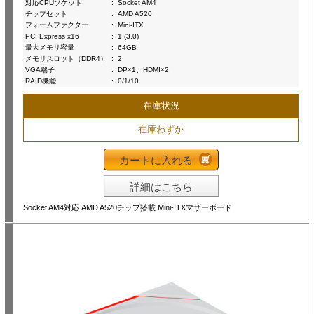
対応CPUソケット
:
Socket AM4
チップセット
:
AMD A520
フォームファクター
:
Mini-ITX
PCI Express x16
:
1 (3.0)
最大メモリ容量
:
64GB
メモリスロット（DDR4）
:
2
VGA端子
:
DP×1、HDMI×2
RAID機能
:
0/1/10
在庫状況
在庫わずか
カートに入れる
詳細はこちら
Socket AM4対応 AMD A520チップ搭載 Mini-ITXマザーボード