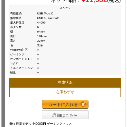
ネット価格：
(税込)
スペック
有線接続
:
USB Type-C
無線接続
:
USB & Bluetooth
最大解像度
:
44000
ボタン数
:
6
幅
:
64mm
奥行
:
118mm
高さ
:
39mm
色
:
黒系
Windows対応
:
○
ゲーミング
:
○
オンボードメモリ
:
○
マクロ
:
○
イルミネーション
:
○
軽量
:
○
在庫状況
在庫わずか
カートに入れる
詳細はこちら
59ｇ軽量モデル 44000DPI ゲーミングマウス