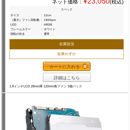
¥23,050
ネット価格：
(税込)
スペック
サイズ
:
12cm
（最大）ファン回転数
:
1900rpm
LED
:
ARGB
フレームカラー
:
ホワイト
回転の向き
:
通常
在庫状況
在庫わずか
カートに入れる
詳細はこちら
1.8インチLCD 28mm厚 120mm角ファン 3個パック