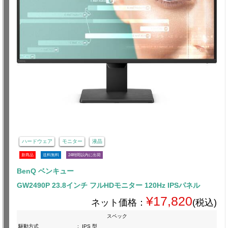
ハードウェア
モニター
液晶
新商品
送料無料
24時間以内に出荷
BenQ ベンキュー
GW2490P 23.8インチ フルHDモニター 120Hz IPSパネル
¥17,820
ネット価格：
(税込)
スペック
駆動方式
:
IPS 型