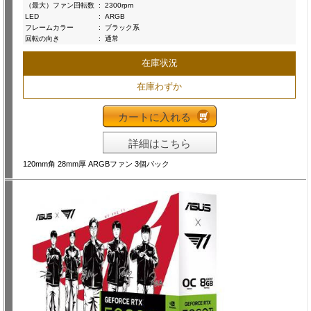
（最大）ファン回転数
:
2300rpm
LED
:
ARGB
フレームカラー
:
ブラック系
回転の向き
:
通常
在庫状況
在庫わずか
カートに入れる
詳細はこちら
120mm角 28mm厚 ARGBファン 3個パック