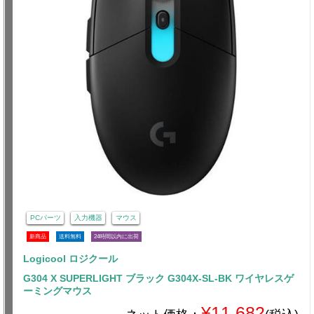
PCパーツ
入力機器
マウス
新商品
送料無料
24時間以内に出荷
Logicool ロジクール
G304 X SUPERLIGHT ブラック G304X-SL-BK ワイヤレスゲ
ーミングマウス
¥11,682