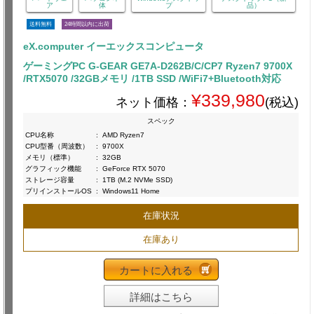
ア
体
プ
品）
送料無料
24時間以内に出荷
eX.computer イーエックスコンピュータ
ゲーミングPC G-GEAR GE7A-D262B/C/CP7 Ryzen7 9700X
/RTX5070 /32GBメモリ /1TB SSD /WiFi7+Bluetooth対応
¥339,980
ネット価格：
(税込)
スペック
CPU名称
:
AMD Ryzen7
CPU型番（周波数）
:
9700X
メモリ（標準）
:
32GB
グラフィック機能
:
GeForce RTX 5070
ストレージ容量
:
1TB (M.2 NVMe SSD)
プリインストールOS
:
Windows11 Home
在庫状況
在庫あり
カートに入れる
詳細はこちら