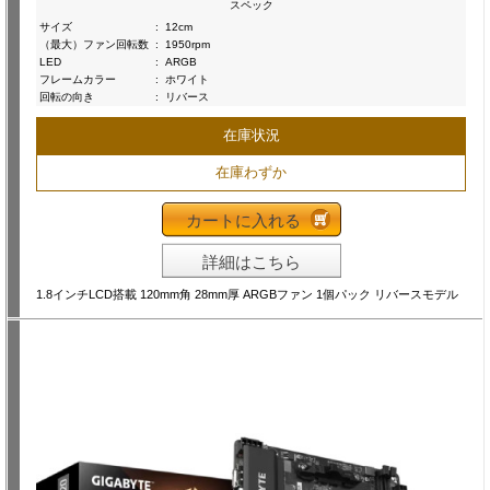
スペック
サイズ
:
12cm
（最大）ファン回転数
:
1950rpm
LED
:
ARGB
フレームカラー
:
ホワイト
回転の向き
:
リバース
在庫状況
在庫わずか
カートに入れる
詳細はこちら
1.8インチLCD搭載 120mm角 28mm厚 ARGBファン 1個パック リバースモデル