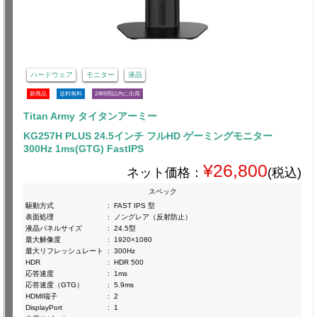
ハードウェア
モニター
液晶
新商品
送料無料
24時間以内に出荷
Titan Army タイタンアーミー
KG257H PLUS 24.5インチ フルHD ゲーミングモニター
300Hz 1ms(GTG) FastIPS
¥26,800
ネット価格：
(税込)
スペック
駆動方式
:
FAST IPS 型
表面処理
:
ノングレア（反射防止）
液晶パネルサイズ
:
24.5型
最大解像度
:
1920×1080
最大リフレッシュレート
:
300Hz
HDR
:
HDR 500
応答速度
:
1ms
応答速度（GTG）
:
5.9ms
HDMI端子
:
2
DisplayPort
:
1