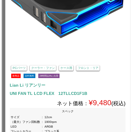
PCパーツ
クーラー・ファン
ケース用
フロント・リア
新商品
送料無料
24時間以内に出荷
Lian Li リアンリー
UNI FAN TL LCD FLEX 12TLLCD1F1B
¥9,480
ネット価格：
(税込)
スペック
サイズ
:
12cm
（最大）ファン回転数
:
1900rpm
LED
:
ARGB
フレームカラー
:
ブラック系