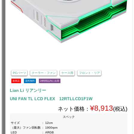
PCパーツ
クーラー・ファン
ケース用
フロント・リア
新商品
送料無料
24時間以内に出荷
Lian Li リアンリー
UNI FAN TL LCD FLEX 12RTLLCD1F1W
¥8,913
ネット価格：
(税込)
スペック
サイズ
:
12cm
（最大）ファン回転数
:
1900rpm
LED
:
ARGB