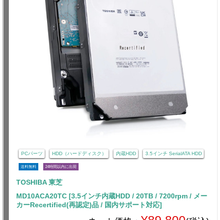
PCパーツ
HDD（ハードディスク）
内蔵HDD
3.5インチ SerialATA HDD
送料無料
24時間以内に出荷
TOSHIBA 東芝
MD10ACA20TC [3.5インチ内蔵HDD / 20TB / 7200rpm / メー
カーRecertified(再認定)品 / 国内サポート対応]