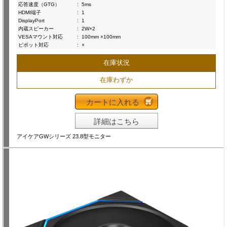
応答速度（GTG）
:
5ms
HDMI端子
:
1
DisplayPort
:
1
内蔵スピーカー
:
2W×2
VESAマウント対応
:
100mm ×100mm
ピボット対応
:
×
在庫状況
在庫わずか
カートに入れる
詳細はこちら
アイケアGWシリーズ 23.8型モニター