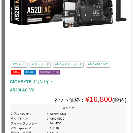
PCパーツ
マザーボード
AMD用マザーボード
AMD A520 M/B
新商品
送料無料
24時間以内に出荷
GIGABYTE ギガバイト
A520I AC V2
¥16,800
ネット価格：
(税込)
スペック
対応CPUソケット
:
Socket AM4
チップセット
:
AMD A520
フォームファクター
:
Mini-ITX
PCI Express x16
:
1 (3.0)
最大メモリ容量
:
64GB