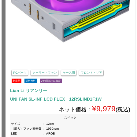
PCパーツ
クーラー・ファン
ケース用
フロント・リア
新商品
送料無料
24時間以内に出荷
Lian Li リアンリー
UNI FAN SL-INF LCD FLEX 12RSLIND1F1W
¥9,979
ネット価格：
(税込)
スペック
サイズ
:
12cm
（最大）ファン回転数
:
1950rpm
LED
:
ARGB