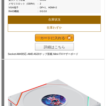
メモリスロット（DDR4）
:
2
VGA端子
:
DP×1、HDMI×2
RAID機能
:
0/1/10
在庫状況
在庫わずか
カートに入れる
詳細はこちら
Socket AM4対応 AMD A520チップ搭載 Mini-ITXマザーボード