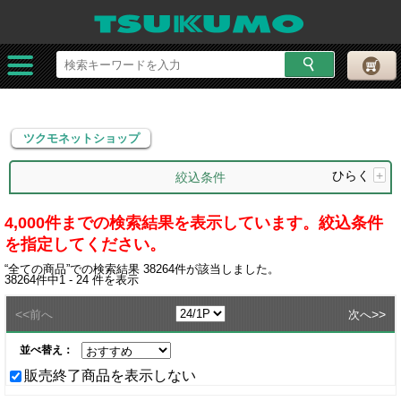
ツクモネットショップ
ツクモネットショップ
ひらく
+
絞込条件
4,000件までの検索結果を表示しています。絞込条件
を指定してください。
“
全ての商品
”での検索結果
38264
件が該当しました。
38264
件中
1 - 24
件を表示
<<
>>
前へ
次へ
並べ替え：
販売終了商品を表示しない