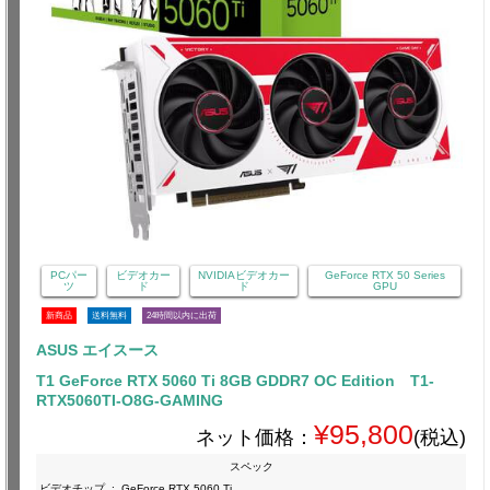
PCパー
ビデオカー
NVIDIAビデオカー
GeForce RTX 50 Series
ツ
ド
ド
GPU
新商品
送料無料
24時間以内に出荷
ASUS エイスース
T1 GeForce RTX 5060 Ti 8GB GDDR7 OC Edition T1-
RTX5060TI-O8G-GAMING
¥95,800
ネット価格：
(税込)
スペック
ビデオチップ
:
GeForce RTX 5060 Ti