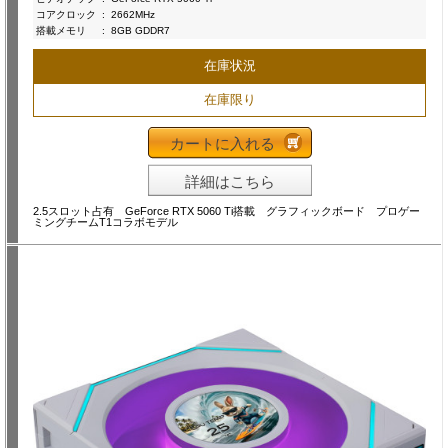
コアクロック
:
2662MHz
搭載メモリ
:
8GB GDDR7
在庫状況
在庫限り
カートに入れる
詳細はこちら
2.5スロット占有 GeForce RTX 5060 Ti搭載 グラフィックボード プロゲー
ミングチームT1コラボモデル