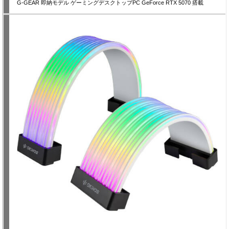
G-GEAR 即納モデル ゲーミングデスクトップPC GeForce RTX 5070 搭載