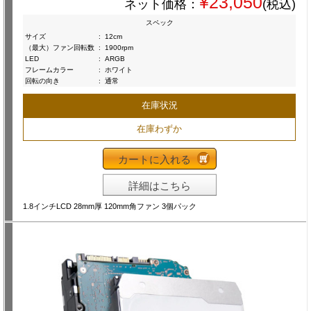
¥23,050
ネット価格：
(税込)
スペック
サイズ
:
12cm
（最大）ファン回転数
:
1900rpm
LED
:
ARGB
フレームカラー
:
ホワイト
回転の向き
:
通常
在庫状況
在庫わずか
カートに入れる
詳細はこちら
1.8インチLCD 28mm厚 120mm角ファン 3個パック