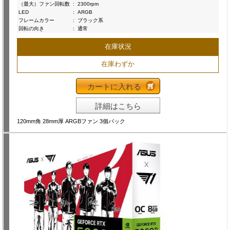
（最大）ファン回転数
:
2300rpm
LED
:
ARGB
フレームカラー
:
ブラック系
回転の向き
:
通常
在庫状況
在庫わずか
カートに入れる
詳細はこちら
120mm角 28mm厚 ARGBファン 3個パック