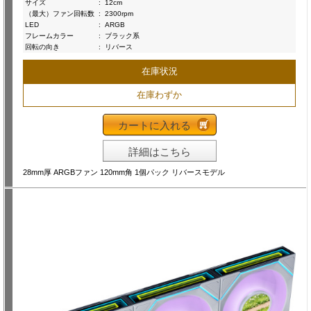
サイズ
:
12cm
（最大）ファン回転数
:
2300rpm
LED
:
ARGB
フレームカラー
:
ブラック系
回転の向き
:
リバース
在庫状況
在庫わずか
カートに入れる
詳細はこちら
28mm厚 ARGBファン 120mm角 1個パック リバースモデル