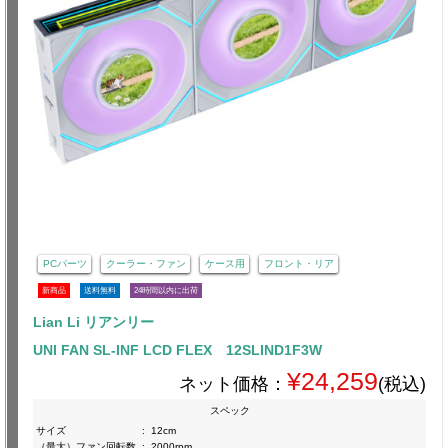
PCパーツ
クーラー・ファン
ケース用
フロント・リア
新商品
送料無料
24時間以内に出荷
Lian Li リアンリー
UNI FAN SL-INF LCD FLEX 12SLIND1F3W
¥24,259
ネット価格：
(税込)
スペック
サイズ
:
12cm
（最大）ファン回転数
:
2000rpm