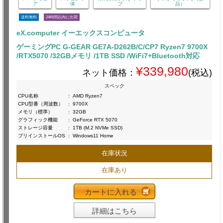
ア
体
プ
品）
送料無料
24時間以内に出荷
eX.computer イーエックスコンピュータ
ゲーミングPC G-GEAR GE7A-D262B/C/CP7 Ryzen7 9700X
/RTX5070 /32GBメモリ /1TB SSD /WiFi7+Bluetooth対応
¥339,980
ネット価格：
(税込)
スペック
CPU名称
:
AMD Ryzen7
CPU型番（周波数）
:
9700X
メモリ（標準）
:
32GB
グラフィック機能
:
GeForce RTX 5070
ストレージ容量
:
1TB (M.2 NVMe SSD)
プリインストールOS
:
Windows11 Home
在庫状況
在庫あり
カートに入れる
詳細はこちら