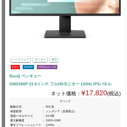
ハードウェア
モニター
液晶
新商品
送料無料
24時間以内に出荷
BenQ ベンキュー
GW2490P 23.8インチ フルHDモニター 120Hz IPSパネル
¥17,820
ネット価格：
(税込)
スペック
駆動方式
:
IPS 型
表面処理
:
ノングレア（反射防止）
液晶パネルサイズ
:
23.8型
最大解像度
:
1920×1080
最大リフレッシュレート
:
120Hz