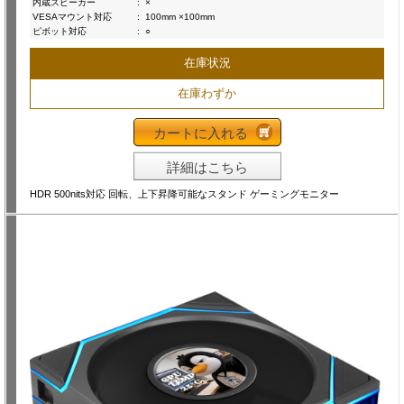
内蔵スピーカー
:
×
VESAマウント対応
:
100mm ×100mm
ピボット対応
:
○
在庫状況
在庫わずか
カートに入れる
詳細はこちら
HDR 500nits対応 回転、上下昇降可能なスタンド ゲーミングモニター