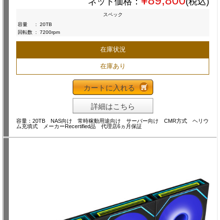
¥89,800
ネット価格：
(税込)
スペック
容量
:
20TB
回転数
:
7200rpm
在庫状況
在庫あり
カートに入れる
詳細はこちら
容量：20TB NAS向け 常時稼動用途向け サーバー向け CMR方式 ヘリウ
ム充填式 メーカーRecertified品 代理店6ヵ月保証