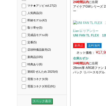
24時間以内
に出荷
マチ★アソビ vol.27
(2)
アイケアGWシリーズ 2
ー
人気商品
(3)
即納モデル
(42)
取り寄せ
(5)
Lian Li リアンリー
UNI FAN TL FLEX 12
完成品モデル
(8)
定番
(5)
新商品
送料無料
店頭特価品販売
(2)
¥17,
ネット価格：
新商品
(335)
在庫わずか
24時間以内
に出荷
特典あり
(6)
28mm厚 ARGBファン 1
第8回 ぜんため 2025
(4)
パック リバースモデル
背面コネクタ
(9)
背面コネクタ対応
(91)