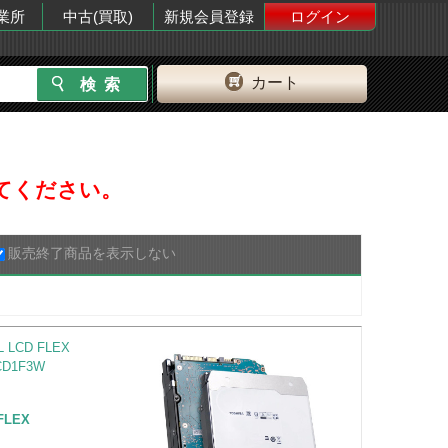
業所
中古(買取)
新規会員登録
ログイン
カート
してください。
販売終了商品を表示しない
D FLEX