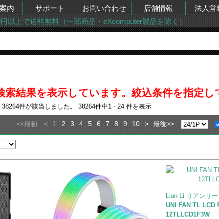
案内
サポート
お問い合わせ
店舗情報
法人営
00円以上で送料無料（一部商品・eXcomputer製品を除く）
での検索結果を表示しています。絞込条件を指定
果
38264
件が該当しました。
38264
件中
1 - 24
件を表示
<<
<
1
2
3
4
5
6
7
8
9
10
>
>>
最初
最後
Lian Li リアンリー
UNI FAN TL LC
12TLLCD1F3W