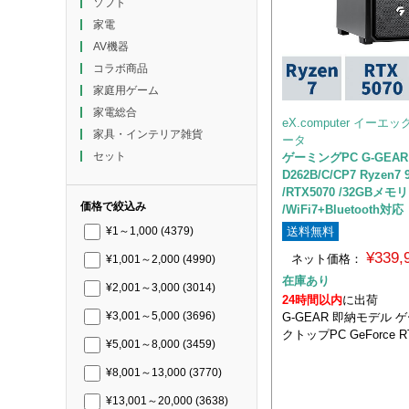
ソフト
家電
AV機器
コラボ商品
家庭用ゲーム
家電総合
eX.computer イー
家具・インテリア雑貨
ータ
セット
ゲーミングPC G-GEAR 
D262B/C/CP7 Ryzen7 
/RTX5070 /32GBメモリ
価格で絞込み
/WiFi7+Bluetooth対応
送料無料
¥1～1,000
(4379)
¥339
ネット価格：
¥1,001～2,000
(4990)
在庫あり
¥2,001～3,000
(3014)
24時間以内
に出荷
G-GEAR 即納モデル
¥3,001～5,000
(3696)
クトップPC GeForce R
¥5,001～8,000
(3459)
¥8,001～13,000
(3770)
¥13,001～20,000
(3638)