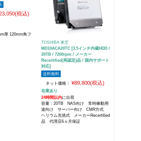
料
23,050(税込)
mm厚 120mm角フ
TOSHIBA 東芝
MD10ACA20TC [3.5インチ内蔵HDD /
20TB / 7200rpm / メーカー
Recertified(再認定)品 / 国内サポート
対応]
送料無料
¥89,800(税込)
ネット価格：
在庫あり
24時間以内
に出荷
容量：20TB NAS向け 常時稼動用
途向け サーバー向け CMR方式
ヘリウム充填式 メーカーRecertified
品 代理店6ヵ月保証