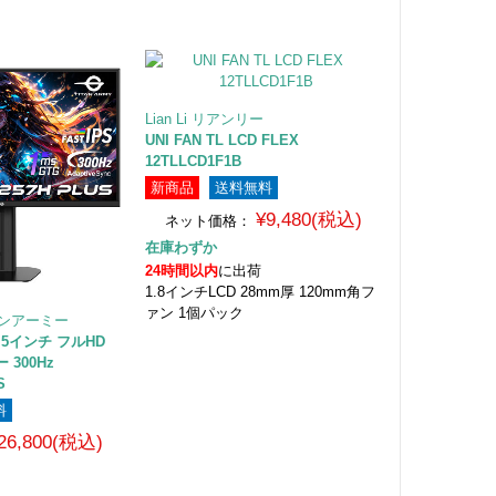
Lian Li リアンリー
UNI FAN TL LCD FLEX
12TLLCD1F1B
新商品
送料無料
¥9,480(税込)
ネット価格：
在庫わずか
24時間以内
に出荷
1.8インチLCD 28mm厚 120mm角フ
ァン 1個パック
イタンアーミー
24.5インチ フルHD
300Hz
S
料
26,800(税込)