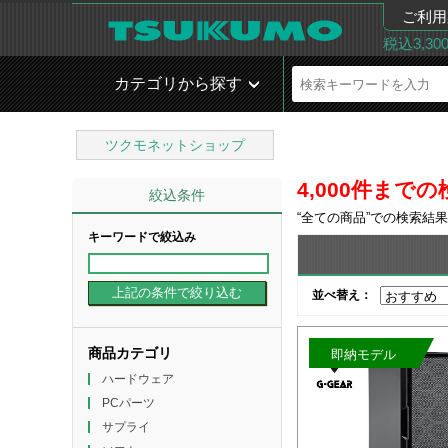
ご利用
税込3,3
カテゴリから探す
ツクモネットショップ
4,000件ま
絞込条件
“
全ての商品
”での検索結
キーワードで絞込み
並べ替え：
商品カテゴリ
即納モデル
ハードウェア
PCパーツ
サプライ