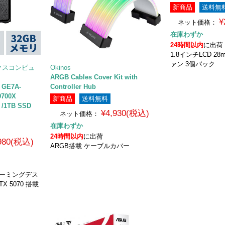
新商品
送料無
¥
ネット価格：
在庫わずか
24時間以内
に出荷
1.8インチLCD 28
ァン 3個パック
エックスコンピュ
Okinos
ARGB Cables Cover Kit with
GE7A-
Controller Hub
9700X
新商品
送料無料
 /1TB SSD
¥4,930(税込)
ネット価格：
在庫わずか
24時間以内
に出荷
,980(税込)
ARGB搭載 ケーブルカバー
 ゲーミングデス
TX 5070 搭載