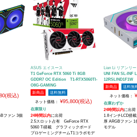
ASUS エイスース
Lian Li リアンリー
EX
T1 GeForce RTX 5060 Ti 8GB
UNI FAN SL-INF
GDDR7 OC Edition T1-RTX5060TI-
12RSLIND1F1W
O8G-GAMING
新商品
送料無
新商品
送料無料
980(税込)
ネット価格：
¥95,800(税込)
ネット価格：
在庫わずか
在庫限り
24時間以内
に出荷
GBファン 3個
24時間以内
に出荷
1.8インチLCD搭載 
2.5スロット占有 GeForce RTX
厚 ARGBファン 
5060 Ti搭載 グラフィックボード
モデル
プロゲーミングチームT1コラボモデ