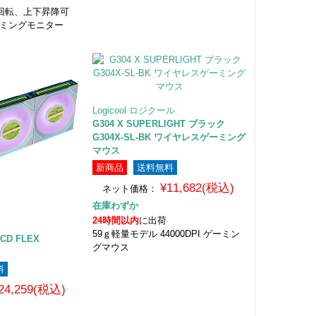
対応 回転、上下昇降可
ーミングモニター
Logicool ロジクール
G304 X SUPERLIGHT ブラック
G304X-SL-BK ワイヤレスゲーミング
マウス
新商品
送料無料
¥11,682(税込)
ネット価格：
在庫わずか
24時間以内
に出荷
59ｇ軽量モデル 44000DPI ゲーミン
 LCD FLEX
グマウス
料
24,259(税込)