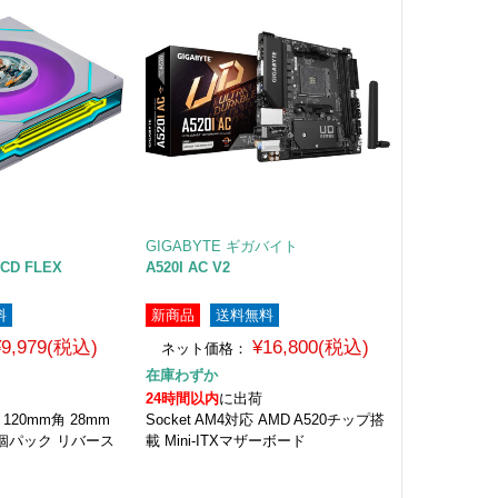
GIGABYTE ギガバイト
 LCD FLEX
A520I AC V2
料
新商品
送料無料
¥9,979(税込)
¥16,800(税込)
ネット価格：
在庫わずか
24時間以内
に出荷
120mm角 28mm
Socket AM4対応 AMD A520チップ搭
1個パック リバース
載 Mini-ITXマザーボード