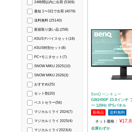
24時間以内に出荷
(5369)
最短 1〜3日で出荷
(4079)
送料無料
(25140)
新規取り扱い品
(258)
ASUSデバイスセット
(18)
ASUS特別セット
(8)
PC+モニタセット
(7)
SNOW MIKU 2025
(10)
SNOW MIKU 2026
(3)
おすすめ
(25)
セット割
(20)
BenQ ベンキュー
GW2490P 23.8イン
ベストセラー
(56)
ー 120Hz IPSパネル
マジカルミライ 2024
(7)
新商品
送料無料
¥17,
ネット価格：
マジカルミライ 2025
(4)
在庫わずか
マジカルミライ2023
(4)