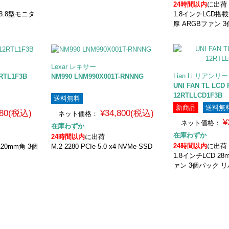
24時間以内
に出荷
3.8型モニタ
1.8インチLCD搭載 
厚 ARGBファン 
Lexar レキサー
Lian Li リアンリー
RTL1F3B
NM990 LNM990X001T-RNNNG
UNI FAN TL LC
12RTLLCD1F3B
送料無料
新商品
送料無
980(税込)
¥34,800(税込)
ネット価格：
¥
ネット価格：
在庫わずか
在庫わずか
24時間以内
に出荷
24時間以内
に出荷
20mm角 3個
M.2 2280 PCIe 5.0 x4 NVMe SSD
1.8インチLCD 28
ァン 3個パック 