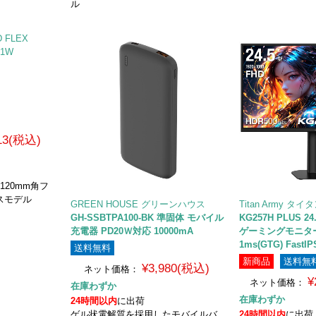
ル
EX
913(税込)
 120mm角フ
スモデル
GREEN HOUSE グリーンハウス
Titan Army タ
GH-SSBTPA100-BK 準固体 モバイル
KG257H PLUS 
充電器 PD20Ｗ対応 10000mA
ゲーミングモニター 
1ms(GTG) FastIP
送料無料
新商品
送料無
¥3,980(税込)
ネット価格：
¥
ネット価格：
在庫わずか
在庫わずか
24時間以内
に出荷
ゲル状電解質を採用したモバイルバ
24時間以内
に出荷