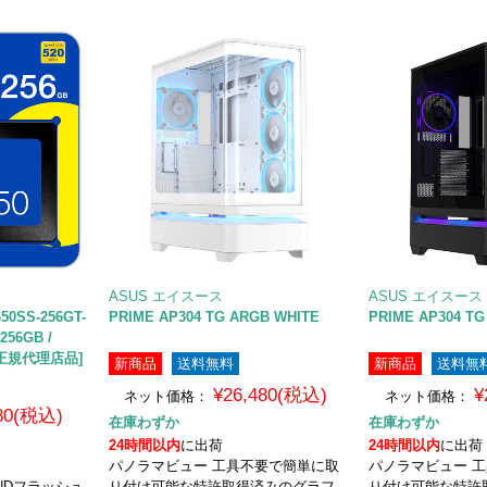
ASUS エイスース
ASUS エイスース
50SS-256GT-
PRIME AP304 TG ARGB WHITE
PRIME AP304 T
256GB /
内正規代理店品]
新商品
送料無料
新商品
送料無
¥26,480(税込)
¥
ネット価格：
ネット価格：
480(税込)
在庫わずか
在庫わずか
24時間以内
に出荷
24時間以内
に出荷
パノラマビュー 工具不要で簡単に取
パノラマビュー 
 NANDフラッシュ
り付け可能な特許取得済みのグラフ
り付け可能な特許