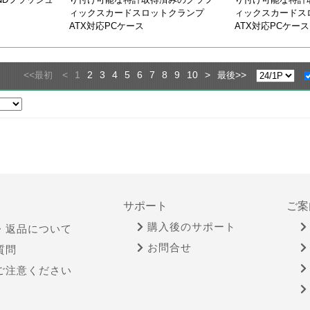
ィックスカードスロットクランプ
ィックスカードス
ATX対応PCケース
ATX対応PCケース
<<
<
1
2
3
4
5
6
7
8
9
10
>
>>
最初
最後
サポート
ご案
購入後のサポート
・返品について
お問合せ
質問
ご注意ください