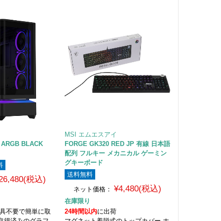
MSI エムエスアイ
G ARGB BLACK
FORGE GK320 RED JP 有線 日本語
配列 フルキー メカニカル ゲーミン
グキーボード
料
送料無料
26,480(税込)
¥4,480(税込)
ネット価格：
在庫限り
工具不要で簡単に取
24時間以内
に出荷
取得済みのグラフ
マグネット着脱式のトップカバー ホ