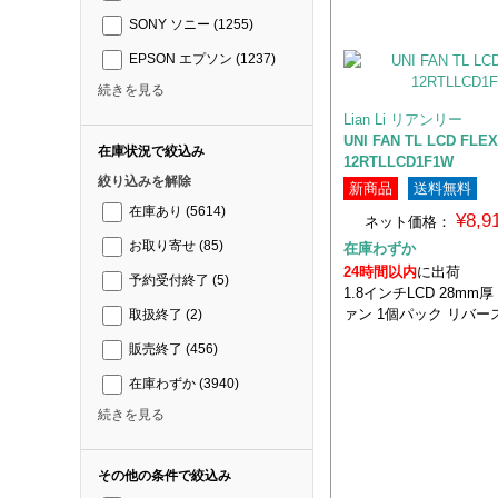
SONY ソニー
(1255)
EPSON エプソン
(1237)
続きを見る
Lian Li リアンリー
UNI FAN TL LCD FL
在庫状況で絞込み
12RTLLCD1F1W
絞り込みを解除
新商品
送料無料
在庫あり
(5614)
¥8,
ネット価格：
お取り寄せ
(85)
在庫わずか
24時間以内
に出荷
予約受付終了
(5)
1.8インチLCD 28mm厚
ァン 1個パック リバー
取扱終了
(2)
販売終了
(456)
在庫わずか
(3940)
続きを見る
その他の条件で絞込み