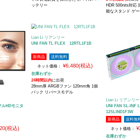
ッテリー
HDR 500nits
能なスタンド ゲ
Lian Li リアンリー
UNI FAN TL FLEX 12RTL1F1B
新商品
送料無料
¥6,480(税込)
ネット価格：
在庫わずか
24時間以内
に出荷
28mm厚 ARGBファン 120mm角 1個
パック リバースモデル
Lian Li リアンリー
チ フルHDモニタ
UNI FAN SL-INF
12SLIND1F3W
新商品
送料無
820(税込)
¥
ネット価格：
在庫わずか