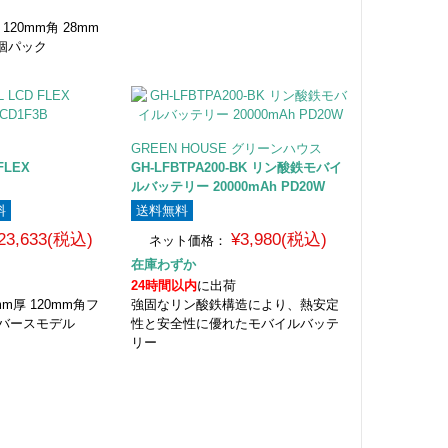
120mm角 28mm
3個パック
GREEN HOUSE グリーンハウス
D FLEX
GH-LFBTPA200-BK リン酸鉄モバイ
ルバッテリー 20000mAh PD20W
料
送料無料
23,633(税込)
¥3,980(税込)
ネット価格：
在庫わずか
24時間以内
に出荷
mm厚 120mm角フ
強固なリン酸鉄構造により、熱安定
リバースモデル
性と安全性に優れたモバイルバッテ
リー