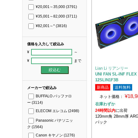
¥20,001～35,000
(3791)
¥35,001～82,000
(3711)
¥82,001～*
(3816)
価格を入力して絞込み
¥
～
¥
まで
Lian Li リアンリー
UNI FAN SL-INF FL
12SLIN1F3B
新商品
送料無料
メーカーで絞込み
¥18,
ネット価格：
BUFFALO バッファロ
ー
(3114)
在庫わずか
24時間以内
に出荷
ELECOM エレコム
(2498)
120mm角 28mm厚 AR
Panasonic パナソニッ
パック
ク
(1564)
Canon キヤノン
(1276)