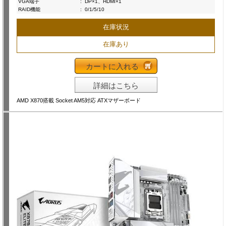
VGA端子
:
DP×1、HDMI×1
RAID機能
:
0/1/5/10
在庫状況
在庫あり
カートに入れる
詳細はこちら
AMD X870搭載 Socket AM5対応 ATXマザーボード