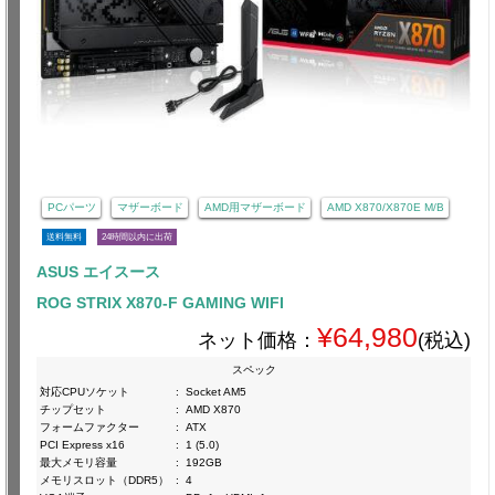
PCパーツ
マザーボード
AMD用マザーボード
AMD X870/X870E M/B
送料無料
24時間以内に出荷
ASUS エイスース
ROG STRIX X870-F GAMING WIFI
¥64,980
ネット価格：
(税込)
スペック
対応CPUソケット
:
Socket AM5
チップセット
:
AMD X870
フォームファクター
:
ATX
PCI Express x16
:
1 (5.0)
最大メモリ容量
:
192GB
メモリスロット（DDR5）
:
4