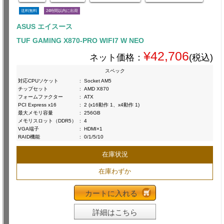
送料無料
24時間以内に出荷
ASUS エイスース
TUF GAMING X870-PRO WIFI7 W NEO
¥42,706
ネット価格：
(税込)
スペック
対応CPUソケット
:
Socket AM5
チップセット
:
AMD X870
フォームファクター
:
ATX
PCI Express x16
:
2 (x16動作 1、x4動作 1)
最大メモリ容量
:
256GB
メモリスロット（DDR5）
:
4
VGA端子
:
HDMI×1
RAID機能
:
0/1/5/10
在庫状況
在庫わずか
カートに入れる
詳細はこちら