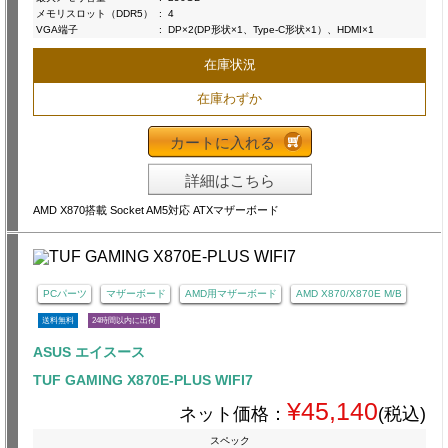
メモリスロット（DDR5）
:
4
VGA端子
:
DP×2(DP形状×1、Type-C形状×1）、HDMI×1
在庫状況
在庫わずか
カートに入れる
詳細はこちら
AMD X870搭載 Socket AM5対応 ATXマザーボード
PCパーツ
マザーボード
AMD用マザーボード
AMD X870/X870E M/B
送料無料
24時間以内に出荷
ASUS エイスース
TUF GAMING X870E-PLUS WIFI7
¥45,140
ネット価格：
(税込)
スペック