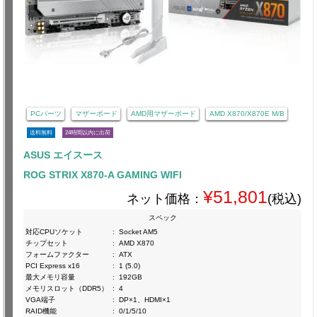
PCパーツ
マザーボード
AMD用マザーボード
AMD X870/X870E M/B
送料無料
24時間以内に出荷
ASUS エイスース
ROG STRIX X870-A GAMING WIFI
¥51,801
ネット価格：
(税込)
スペック
対応CPUソケット
:
Socket AM5
チップセット
:
AMD X870
フォームファクター
:
ATX
PCI Express x16
:
1 (5.0)
最大メモリ容量
:
192GB
メモリスロット（DDR5）
:
4
VGA端子
:
DP×1、HDMI×1
RAID機能
:
0/1/5/10