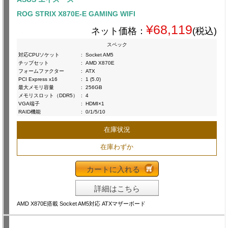
ROG STRIX X870E-E GAMING WIFI
¥68,119
ネット価格：
(税込)
スペック
対応CPUソケット
:
Socket AM5
チップセット
:
AMD X870E
フォームファクター
:
ATX
PCI Express x16
:
1 (5.0)
最大メモリ容量
:
256GB
メモリスロット（DDR5）
:
4
VGA端子
:
HDMI×1
RAID機能
:
0/1/5/10
在庫状況
在庫わずか
カートに入れる
詳細はこちら
AMD X870E搭載 Socket AM5対応 ATXマザーボード