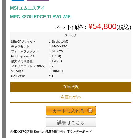
MSI エムエスアイ
MPG X870I EDGE TI EVO WIFI
¥54,800
ネット価格：
(税込)
スペック
対応CPUソケット
:
Socket AM5
チップセット
:
AMD X870
フォームファクター
:
Mini-ITX
PCI Express x16
:
1 (5.0)
最大メモリ容量
:
128GB
メモリスロット（DDR5）
:
2
VGA端子
:
HDMI×1
RAID機能
:
○
在庫状況
在庫わずか
カートに入れる
詳細はこちら
AMD X870搭載 Socket AM5対応 Mini-ITXマザーボード