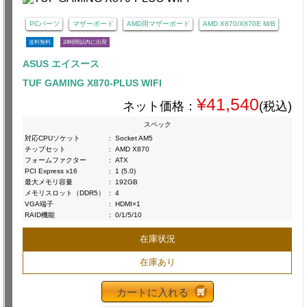
PCパーツ
マザーボード
AMD用マザーボード
AMD X870/X870E M/B
送料無料
24時間以内に出荷
ASUS エイスース
TUF GAMING X870-PLUS WIFI
¥41,540
ネット価格：
(税込)
スペック
対応CPUソケット
:
Socket AM5
チップセット
:
AMD X870
フォームファクター
:
ATX
PCI Express x16
:
1 (5.0)
最大メモリ容量
:
192GB
メモリスロット（DDR5）
:
4
VGA端子
:
HDMI×1
RAID機能
:
0/1/5/10
在庫状況
在庫あり
カートに入れる