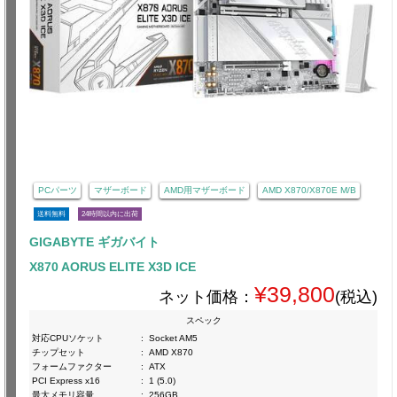
PCパーツ
マザーボード
AMD用マザーボード
AMD X870/X870E M/B
送料無料
24時間以内に出荷
GIGABYTE ギガバイト
X870 AORUS ELITE X3D ICE
¥39,800
ネット価格：
(税込)
スペック
対応CPUソケット
:
Socket AM5
チップセット
:
AMD X870
フォームファクター
:
ATX
PCI Express x16
:
1 (5.0)
最大メモリ容量
:
256GB