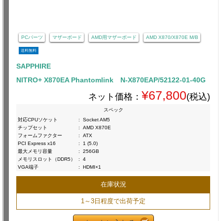
PCパーツ
マザーボード
AMD用マザーボード
AMD X870/X870E M/B
送料無料
SAPPHIRE
NITRO+ X870EA Phantomlink N-X870EAP/52122-01-40G
¥67,800
ネット価格：
(税込)
スペック
対応CPUソケット
:
Socket AM5
チップセット
:
AMD X870E
フォームファクター
:
ATX
PCI Express x16
:
1 (5.0)
最大メモリ容量
:
256GB
メモリスロット（DDR5）
:
4
VGA端子
:
HDMI×1
在庫状況
1～3日程度で出荷予定