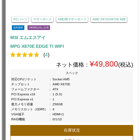
PCパーツ
マザーボード
AMD用マザーボード
AMD X870/X870E M/B
送料無料
24時間以内に出荷
MSI エムエスアイ
MPG X870E EDGE TI WIFI
(
4
)
¥49,800
ネット価格：
(税込)
スペック
対応CPUソケット
:
Socket AM5
チップセット
:
AMD X870E
フォームファクター
:
ATX
PCI Express x16
:
1 (5.0)
PCI Express x1
:
1
最大メモリ容量
:
256GB
メモリスロット（DDR5）
:
4
VGA端子
:
HDMI×1
RAID機能
:
0/1/10
在庫状況