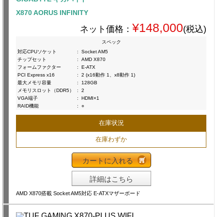
X870 AORUS INFINITY
¥148,000
ネット価格：
(税込)
スペック
対応CPUソケット
:
Socket AM5
チップセット
:
AMD X870
フォームファクター
:
E-ATX
PCI Express x16
:
2 (x16動作 1、x8動作 1)
最大メモリ容量
:
128GB
メモリスロット（DDR5）
:
2
VGA端子
:
HDMI×1
RAID機能
:
○
在庫状況
在庫わずか
カートに入れる
詳細はこちら
AMD X870搭載 Socket AM5対応 E-ATXマザーボード