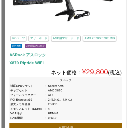
PCパーツ
マザーボード
AMD用マザーボード
AMD X870/X870E M/B
送料無料
24時間以内に出荷
ASRock アスロック
X870 Riptide WiFi
¥29,800
ネット価格：
(税込)
スペック
対応CPUソケット
:
Socket AM5
チップセット
:
AMD X870
フォームファクター
:
ATX
PCI Express x16
:
2 (5.0 x1、4.0 x1)
最大メモリ容量
:
256GB
メモリスロット（DDR5）
:
4
VGA端子
:
HDMI×1
RAID機能
:
0/1/10
在庫状況