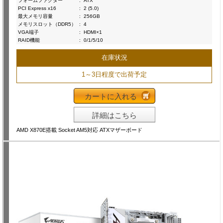
フォームファクター
:
ATX
PCI Express x16
:
2 (5.0)
最大メモリ容量
:
256GB
メモリスロット（DDR5）
:
4
VGA端子
:
HDMI×1
RAID機能
:
0/1/5/10
在庫状況
1～3日程度で出荷予定
カートに入れる
詳細はこちら
AMD X870E搭載 Socket AM5対応 ATXマザーボード