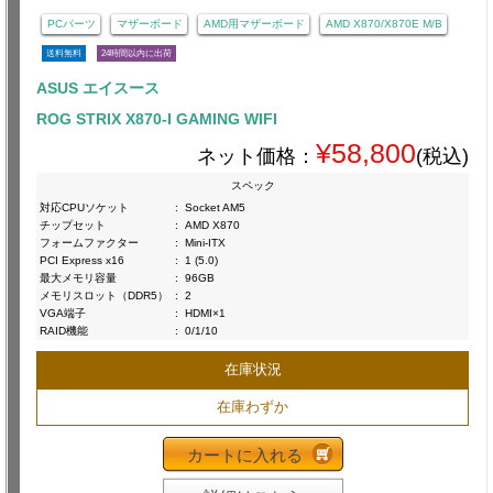
PCパーツ
マザーボード
AMD用マザーボード
AMD X870/X870E M/B
送料無料
24時間以内に出荷
ASUS エイスース
ROG STRIX X870-I GAMING WIFI
¥58,800
ネット価格：
(税込)
スペック
対応CPUソケット
:
Socket AM5
チップセット
:
AMD X870
フォームファクター
:
Mini-ITX
PCI Express x16
:
1 (5.0)
最大メモリ容量
:
96GB
メモリスロット（DDR5）
:
2
VGA端子
:
HDMI×1
RAID機能
:
0/1/10
在庫状況
在庫わずか
カートに入れる