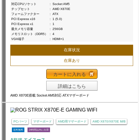
対応CPUソケット
:
Socket AM5
チップセット
:
AMD X870E
フォームファクター
:
ATX
PCI Express x16
:
1 (5.0)
PCI Express x1
:
1
最大メモリ容量
:
256GB
メモリスロット（DDR5）
:
4
VGA端子
:
HDMI×1
在庫状況
在庫あり
カートに入れる
詳細はこちら
AMD X870E搭載 Socket AM5対応 ATXマザーボード
PCパーツ
マザーボード
AMD用マザーボード
AMD X870/X870E M/B
送料無料
24時間以内に出荷
ASUS エイスース