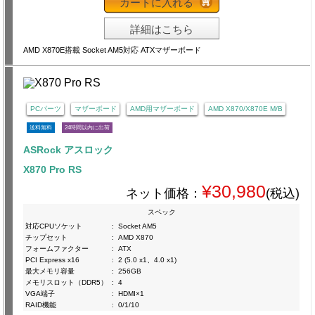
カートに入れる
詳細はこちら
AMD X870E搭載 Socket AM5対応 ATXマザーボード
PCパーツ
マザーボード
AMD用マザーボード
AMD X870/X870E M/B
送料無料
24時間以内に出荷
ASRock アスロック
X870 Pro RS
¥30,980
ネット価格：
(税込)
スペック
対応CPUソケット
:
Socket AM5
チップセット
:
AMD X870
フォームファクター
:
ATX
PCI Express x16
:
2 (5.0 x1、4.0 x1)
最大メモリ容量
:
256GB
メモリスロット（DDR5）
:
4
VGA端子
:
HDMI×1
RAID機能
:
0/1/10