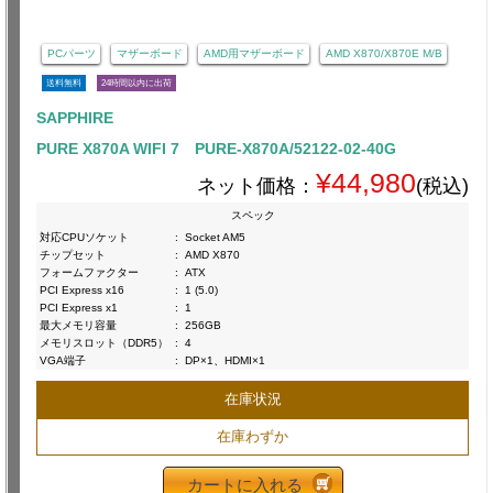
PCパーツ
マザーボード
AMD用マザーボード
AMD X870/X870E M/B
送料無料
24時間以内に出荷
SAPPHIRE
PURE X870A WIFI 7 PURE-X870A/52122-02-40G
¥44,980
ネット価格：
(税込)
スペック
対応CPUソケット
:
Socket AM5
チップセット
:
AMD X870
フォームファクター
:
ATX
PCI Express x16
:
1 (5.0)
PCI Express x1
:
1
最大メモリ容量
:
256GB
メモリスロット（DDR5）
:
4
VGA端子
:
DP×1、HDMI×1
在庫状況
在庫わずか
カートに入れる