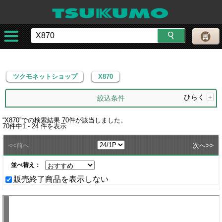
ツクモネットショップ
X870
ツクモネットショップ
X870
ひらく
+
絞込条件
“
X870
”での検索結果
70
件が該当しました。
70
件中
1 - 24
件を表示
<<
>>
前へ
次へ
並べ替え：
販売終了商品を表示しない