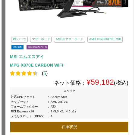
PCパーツ
マザーボード
AMD用マザーボード
AMD X870/X870E M/B
送料無料
24時間以内に出荷
MSI エムエスアイ
MPG X870E CARBON WIFI
(
5
)
¥59,182
ネット価格：
(税込)
スペック
対応CPUソケット
:
Socket AM5
チップセット
:
AMD X870E
フォームファクター
:
ATX
PCI Express x16
:
3 (5.0 x2、4.0 x1)
メモリスロット（DDR5）
:
4
在庫状況