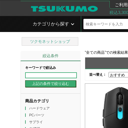
ご利用
税込3,3
カテゴリから探す
ツクモネットショップ
“
全ての商品
”での検索結
絞込条件
キーワードで絞込み
並べ替え：
商品カテゴリ
ハードウェア
PCパーツ
サプライ