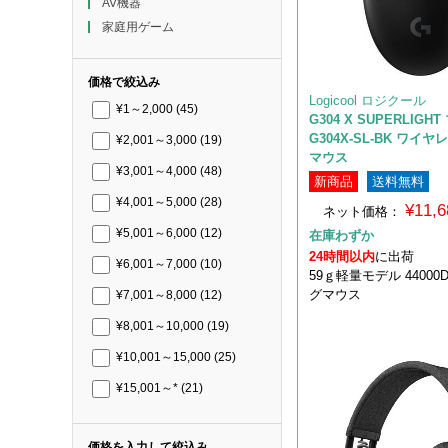
AV機器
家庭用ゲーム
価格で絞込み
Logicool ロジクール
¥1～2,000
(45)
G304 X SUPERLIGH
G304X-SL-BK ワイ
¥2,001～3,000
(19)
マウス
¥3,001～4,000
(48)
新商品
送料無料
¥4,001～5,000
(28)
¥11,
ネット価格：
¥5,001～6,000
(12)
在庫わずか
24時間以内
に出荷
¥6,001～7,000
(10)
59ｇ軽量モデル 44000
グマウス
¥7,001～8,000
(12)
¥8,001～10,000
(19)
¥10,001～15,000
(25)
¥15,001～*
(21)
価格を入力して絞込み