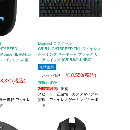
ール
Logicool ロジクール
GHTSPEED
G515 LIGHTSPEED TKL ワイヤレス
ng Mouse HEROセン
ゲーミング キーボード ブラック リ
エルゴノミクス 国
ニアスイッチ [G515-WL-LNBK]
送料無料
¥18,550(税込)
ネット価格：
¥8,371(税込)
在庫わずか
24時間以内
に出荷
スピード、正確性、カスタマイズを
センサー搭載 ワイヤレ
実現 ワイヤレスゲーミングキーボ
ウス
ード