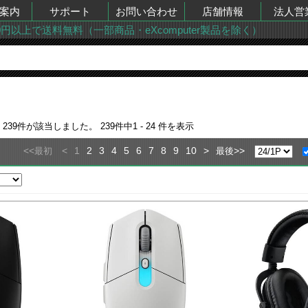
案内
サポート
お問い合わせ
店舗情報
法人営
00円以上で送料無料（一部商品・eXcomputer製品を除く）
果
239
件が該当しました。
239
件中
1 - 24
件を表示
<<
<
1
2
3
4
5
6
7
8
9
10
>
>>
最初
最後