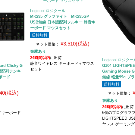
Logicool ロジクール
MK295 グラファイト MK295GP
USB無線 日本語配列フルキー 静音キ
ーボード マウスセット
送料無料
¥3,510(税込)
ネット価格：
在庫あり
24時間以内
に出荷
Logicool ロジク
静音ワイヤレス キーボード＋マウス
rd Clicky G-
G304 LIGHTSPEE
セット
本語配列テンキ
Gaming Mouse
ボード
無線 軽量99g ブ
送料無料
840(税込)
ネット価格：
在庫あり
24時間以内
に出荷
グキーボード
6個のプログラマ
LIGHTSPEED U
ヤレス ゲーミン