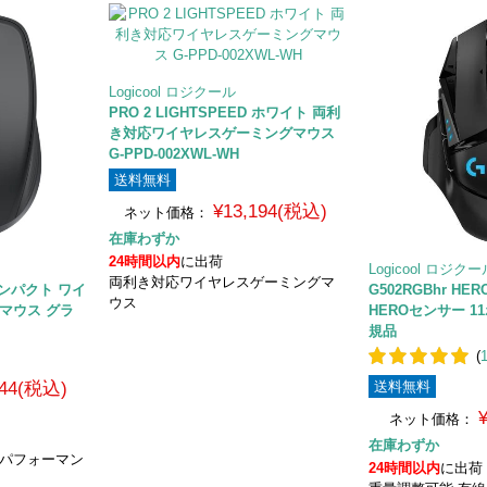
Logicool ロジクール
PRO 2 LIGHTSPEED ホワイト 両利
き対応ワイヤレスゲーミングマウス
G-PPD-002XWL-WH
送料無料
¥13,194(税込)
ネット価格：
在庫わずか
24時間以内
に出荷
Logicool ロジク
両利き対応ワイヤレスゲーミングマ
 コンパクト ワイ
G502RGBhr HER
ウス
マウス グラ
HEROセンサー 1
規品
(
844(税込)
送料無料
ネット価格：
在庫わずか
 パフォーマン
24時間以内
に出荷