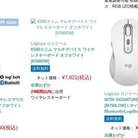
重量調整可能 有
ス RGB LED搭
Logicool ロジクール
K580スリム マルチデバイス ワイヤ
レスキーボード オフホワイト
[K580OW]
送料無料
¥7,821(税込)
ネット価格：
在庫わずか
24時間以内
に出荷
Logicool ロジク
ワイヤレスキーボード
ワイヤレスマウス
M750 SIGNAT
ズ オフホワイト
[M750LOW] L
応
Bluetooth/LogiB
送料無料
960(税込)
ネット価格：
在庫わずか