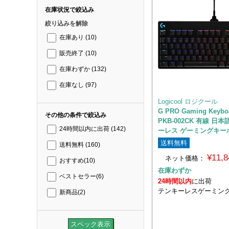
在庫状況で絞込み
絞り込みを解除
在庫あり
(10)
販売終了
(10)
在庫わずか
(132)
在庫なし
(97)
Logicool ロジクール
G PRO Gaming Keyboa
その他の条件で絞込み
PKB-002CK 有線 日
24時間以内に出荷
(142)
ーレス ゲーミングキー
送料無料
送料無料
(160)
¥11,
ネット価格：
おすすめ
(10)
在庫わずか
ベストセラー
(6)
24時間以内
に出荷
テンキーレスゲーミン
新商品
(2)