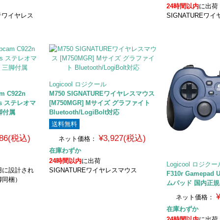
24時間以内
に出荷
 静音ワイヤレス
SIGNATUREワ
Logicool ロジクール
am C922n
M750 SIGNATUREワイヤレスマウス
0fps ステレオマ
[M750MGR] Mサイズ グラファイト
脚付属
Bluetooth/LogiBolt対応
送料無料
286(税込)
¥3,927(税込)
ネット価格：
在庫わずか
24時間以内
に出荷
Logicool ロジク
用に設計され
SIGNATUREワイヤレスマウス
F310r Gamepa
脚同梱）
ムパッド 国内正
ネット価格：
在庫わずか
24時間以内
に出荷