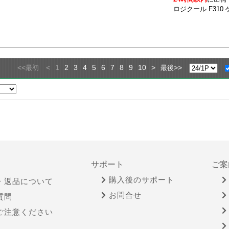
ロジクール F310
<<
<
1
2
3
4
5
6
7
8
9
10
>
>>
最初
最後
サポート
ご案
購入後のサポート
・返品について
お問合せ
質問
ご注意ください