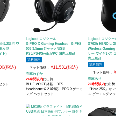
Logicool ロジクール
Logicool ロジク
ooth5.2対応 ワ
G PRO X Gaming Headset G-PHS-
G703h HERO LI
没入型
003 3.5mmジャック/USB
Wireless Gami
イト)
PS5/PS4/Switch/PC 国内正規品
サー ワイヤレス 
内正規品
送料無料
送料無料
400(税込)
¥11,531(税込)
ネット価格：
ネット価格：
在庫わずか
在庫あり
24時間以内
に出荷
セット
BLUE VO!CE搭載 DTS
24時間以内
に出荷
Headphone:X 2.0対応 PRO Xゲーミ
「Hero 25K」
ング ヘッドセット
ス ゲーミングマ