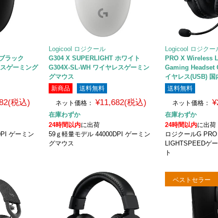
Logicool ロジクール
Logicool ロジク
T ブラック
G304 X SUPERLIGHT ホワイト
PRO X Wireless
ヤレスゲーミング
G304X-SL-WH ワイヤレスゲーミン
Gaming Headset
グマウス
イヤレス(USB) 
新商品
送料無料
送料無料
682(税込)
¥11,682(税込)
¥
ネット価格：
ネット価格：
在庫わずか
在庫わずか
24時間以内
に出荷
24時間以内
に出荷
DPI ゲーミン
59ｇ軽量モデル 44000DPI ゲーミン
ロジクールG PRO 
グマウス
LIGHTSPEED
ト
ベストセラー