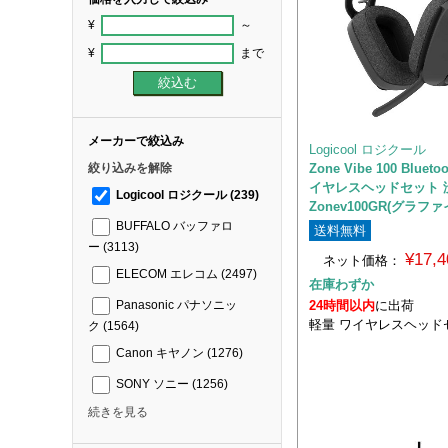
¥
～
¥
まで
メーカーで絞込み
Logicool ロジクール
Zone Vibe 100 Bluet
絞り込みを解除
イヤレスヘッドセット 
Logicool ロジクール
(239)
Zonev100GR(グラファ
BUFFALO バッファロ
送料無料
ー
(3113)
¥17,
ネット価格：
ELECOM エレコム
(2497)
在庫わずか
24時間以内
に出荷
Panasonic パナソニッ
軽量 ワイヤレスヘッド
ク
(1564)
Canon キヤノン
(1276)
SONY ソニー
(1256)
続きを見る