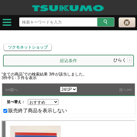
ツクモネットショップ
ツクモネットショップ
ひらく
+
絞込条件
“
全ての商品
”での検索結果
3
件が該当しました。
3
件中
1 - 3
件を表示
<<
>>
前へ
次へ
並べ替え：
販売終了商品を表示しない