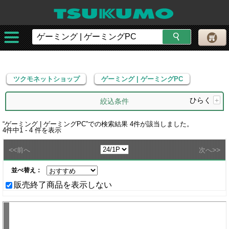
ツクモネットショップ
ゲーミング | ゲーミングPC
ツクモネットショップ
ゲーミング | ゲーミングPC
ひらく
+
絞込条件
“
ゲーミング | ゲーミングPC
”での検索結果
4
件が該当しました。
4
件中
1 - 4
件を表示
<<
>>
前へ
次へ
並べ替え：
販売終了商品を表示しない