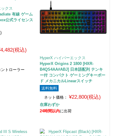
ーエックス
Gladiate 有線 ゲーム
box公式ライセンス
1
)
¥4,482(税込)
HyperX ハイパーエックス
HyperX Origins 2 1800 [HXR-
B4QS4AA#ABJ] 日本語配列 テンキ
ムコントローラー
ー付 コンパクト ゲーミングキーボー
ド メカニカルLinearスイッチ
送料無料
¥22,800(税込)
ネット価格：
在庫わずか
24時間以内
に出荷