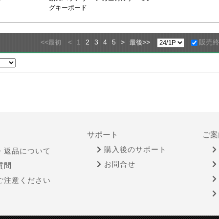
グキーボード
<<
<
1
2
3
4
5
>
>>
販売
最初
最後
サポート
ご案
購入後のサポート
・返品について
お問合せ
質問
ご注意ください