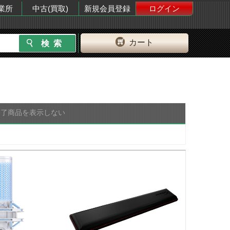
業所
中古(買取)
新規会員登録
ログイン
カート
終了商品を表示しない