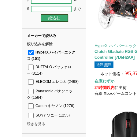
¥
～
¥
まで
メーカーで絞込み
絞り込みを解除
HyperX ハイパーエッ
Clutch Gladiate RGB 
HyperX ハイパーエック
Controller [7D6H2AA]
ス
(101)
送料無料
BUFFALO バッファロ
¥5,
ー
(3114)
ネット価格：
在庫わずか
ELECOM エレコム
(2498)
24時間以内
に出荷
Panasonic パナソニッ
有線 Xboxゲームコン
ク
(1564)
Canon キヤノン
(1276)
SONY ソニー
(1255)
続きを見る