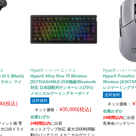
クス
HyperX ハイパーエックス
HyperX ハイパ
III S (Black)
HyperX Alloy Rise 75 Wireless
HyperX Pulsefire
線イヤホン マイ
[91Y91AA#ABJ] USB無線/Bluetooth
Wireless [A1K
対応 日本語配列テンキーレス(75%)
レスゲーミングマ
メカニカルゲーミングキーボード
送料無料
送料無料
480(税込)
¥
ネット価格：
¥35,000(税込)
ネット価格：
在庫わずか
在庫わずか
24時間以内
に出荷
ィット感 専
24時間以内
に出荷
長寿命バッテリー
m大口径ドライ
ホットスワップ対応 最大1500時間駆
ン
動のバッテリー メカニカルゲーミン