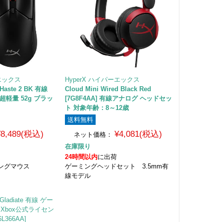
ーエックス
HyperX ハイパーエックス
e Haste 2 BK 有線
Cloud Mini Wired Black Red
軽量 52g ブラッ
[7G8F4AA] 有線アナログ ヘッドセッ
ト 対象年齢：8～12歳
送料無料
¥8,489(税込)
¥4,081(税込)
ネット価格：
在庫限り
24時間以内
に出荷
ングマウス
ゲーミングヘッドセット 3.5mm有
線モデル