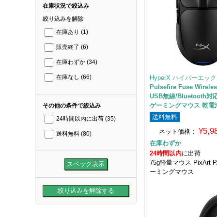
在庫状況で絞込み
絞り込みを解除
在庫あり
(1)
販売終了
(6)
在庫わずか
(34)
HyperX ハイパーエッ
在庫なし
(66)
Pulsefire Fuse Wirele
USB無線/Bluetooth
ゲーミングマウス 乾電
その他の条件で絞込み
送料無料
24時間以内に出荷
(35)
¥5,
ネット価格：
送料無料
(80)
在庫わずか
24時間以内
に出荷
75g軽量マウス PixArt P
ーミングマウス