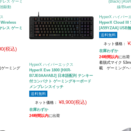
クス
HyperX ハイパ
 Wireless
HyperX Cloud III 
ワイヤレス ゲーミ
[A59YZAA] USB
送料無料
¥
ネット価格：
400(税込)
在庫わずか
24時間以内
に出荷
着脱式マイク 53
HyperX ハイパーエックス
続ゲーミング
載 ゲーミングヘ
HyperX Eve 1800 [HXR-
B7JE0AA#ABJ] 日本語配列 テンキー
付コンパクト ゲーミングキーボード
メンブレンスイッチ
送料無料
¥8,900(税込)
ネット価格：
在庫わずか
24時間以内
に出荷