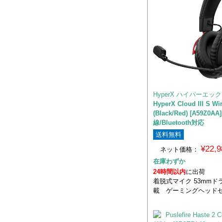
HyperX ハイパーエッ
HyperX Cloud III S Wi
(Black/Red) [A59Z0A
線/Bluetooth対応
送料無料
¥22,
ネット価格：
在庫わずか
24時間以内
に出荷
着脱式マイク 53mmド
載 ゲーミングヘッド