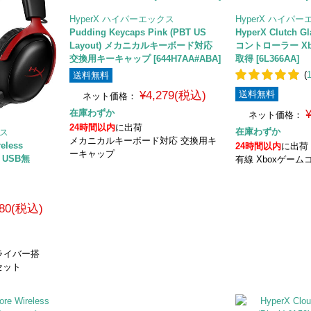
HyperX ハイパーエックス
HyperX ハイパ
Pudding Keycaps Pink (PBT US
HyperX Clutch 
Layout) メカニカルキーボード対応
コントローラー X
交換用キーキャップ [644H7AA#ABA]
取得 [6L366AA]
(
送料無料
¥4,279(税込)
送料無料
ネット価格：
在庫わずか
ネット価格：
24時間以内
に出荷
在庫わずか
クス
メカニカルキーボード対応 交換用キ
reless
24時間以内
に出荷
ーキャップ
A] USB無
有線 Xboxゲー
980(税込)
ライバー搭
セット