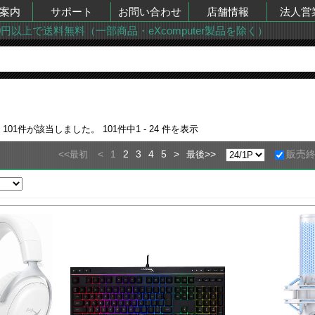
案内
サポート
お問い合わせ
店舗情報
法人営
00円以上で送料無料（一部商品・eXcomputer製品を除く）
果
101
件が該当しました。
101
件中
1 - 24
件を表示
<<
<
1
2
3
4
5
>
>>
販売
最初
最後