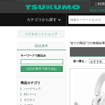
ご利用
税込3,3
カテゴリから探す
ツクモネットショップ
“
全ての商品
”での検索結
絞込条件
キーワードで絞込み
並べ替え：
商品カテゴリ
ハードウェア
PCパーツ
サプライ