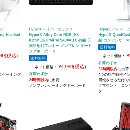
クス
HyperX ハイパーエックス
HyperX ハイパ
ing Headset
HyperX Alloy Core RGB [HX-
HyperX QuadCast
KB5ME2-JP/4P4F5AJ#ABJ] 有線 日
続 コンデンサーマイク
本語配列フルキー メンブレン ゲーミ
送料無料
ングキーボード
980(税込)
¥
ネット価格：
送料無料
在庫わずか
¥4,989(税込)
ネット価格：
24時間以内
に出荷
在庫わずか
載 ゲーミング
4つの指向特性イ
24時間以内
に出荷
回転させるだけで
メンブレンゲーミングキーボード
クマウント コン
ク