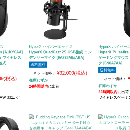
クス
HyperX ハイパーエックス
HyperX ハイパ
ss [A1KY6AA]
HyperX QuadCast 2S USB接続 コン
HyperX Pulsefir
対応 ワイヤレス
デンサーマイク [9A273A6#ABA]
ゲーミングマウス 超
池式
ク [6N0A7AA]
送料無料
送料無料
¥32,000(税込)
ネット価格：
989(税込)
ネット価格：
在庫わずか
在庫わずか
24時間以内
に出荷
24時間以内
に出荷
AW 3311 ゲ
ワイヤレスゲーミ