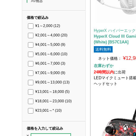
AV機器
価格で絞込み
¥1～2,000
(12)
HyperX ハイパーエッ
¥2,001～4,000
(20)
HyperX Cloud III Gam
(White) [BS7C1AA]
¥4,001～5,000
(9)
送料無料
¥5,001～6,000
(10)
¥12,
ネット価格：
¥6,001～7,000
(3)
在庫わずか
24時間以内
に出荷
¥7,001～9,000
(9)
LEDマイクミュート搭
¥9,001～13,000
(13)
ヘッドセット
¥13,001～18,000
(5)
¥18,001～23,000
(10)
¥23,001～*
(10)
価格を入力して絞込み