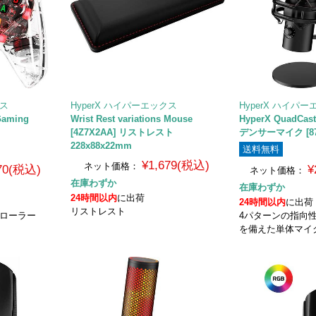
クス
HyperX ハイパーエックス
HyperX ハイパ
Gaming
Wrist Rest variations Mouse
HyperX QuadCa
[4Z7X2AA] リストレスト
デンサーマイク [87
228x88x22mm
送料無料
¥1,679(税込)
ネット価格：
370(税込)
¥
ネット価格：
在庫わずか
在庫わずか
24時間以内
に出荷
24時間以内
に出荷
リストレスト
トローラー
4パターンの指向
を備えた単体マイ