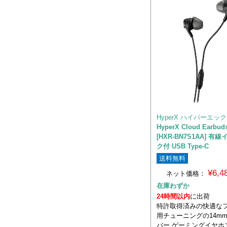
HyperX ハイパーエッ
HyperX Cloud Earbuds 
[HXR-BN7S1AA] 有
ク付 USB Type-C
送料無料
¥6,
ネット価格：
在庫わずか
24時間以内
に出荷
特許取得済みの快適なフ
用チューニングの14m
バー ゲーミングイヤホ