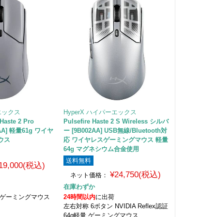
ーエックス
HyperX ハイパーエックス
 Haste 2 Pro
Pulsefire Haste 2 S Wireless シルバ
Y5AA] 軽量61g ワイヤ
ー [9B002AA] USB無線/Bluetooth対
ウス
応 ワイヤレスゲーミングマウス 軽量
64g マグネシウム合金使用
送料無料
19,000(税込)
¥24,750(税込)
ネット価格：
在庫わずか
 ゲーミングマウス
24時間以内
に出荷
左右対称 6ボタン NVIDIA Reflex認証
64g軽量 ゲーミングマウス