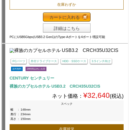
在庫わずか
カートに入れる
詳細はこちら
PCにUSB5Gbps(USB3.2 Gen1)のType-Aポートを4ポート増設可能
PCパーツ
外付ドライブケース
HDD・SSDケース
3.5インチ向け
送料無料
24時間以内に出荷
CENTURY センチュリー
裸族のカプセルホテル USB3.2 CRCH35U32CIS
¥32,640
ネット価格：
(税込)
スペック
幅
:
148mm
奥行
:
234mm
高さ
:
150mm
在庫状況