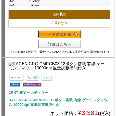
奥行
:
170mm
高さ
:
65mm
在庫状況
在庫わずか
カートに入れる
詳細はこちら
USB 10Gbps接続対応、最大4台のSATA HDD/SSDを搭載可能な裸族のお立ち台
PCパーツ
入力機器
マウス
送料無料
24時間以内に出荷
CENTURY センチュリー
RACEN CRC-GMRGB03 12ボタン搭載 有線 ゲーミングマウ
ス 10000dpi 重量調整機能付き
¥3,381
ネット価格：
(税込)