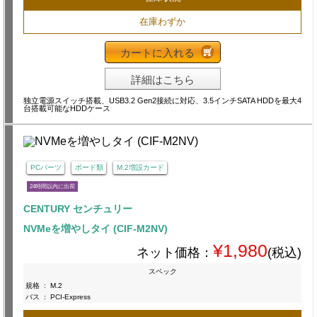
在庫わずか
カートに入れる
詳細はこちら
独立電源スイッチ搭載、USB3.2 Gen2接続に対応、3.5インチSATA HDDを最大4
台搭載可能なHDDケース
PCパーツ
ボード類
M.2増設カード
24時間以内に出荷
CENTURY センチュリー
NVMeを増やしタイ (CIF-M2NV)
¥1,980
ネット価格：
(税込)
スペック
規格
:
M.2
バス
:
PCI-Express