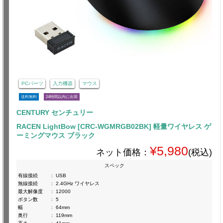
PCパーツ
入力機器
マウス
送料無料
24時間以内に出荷
CENTURY センチュリー
RACEN LightBow [CRC-WGMRGB02BK] 軽量ワイヤレス ゲ
ーミングマウス ブラック
¥5,980
ネット価格：
(税込)
スペック
有線接続
:
USB
無線接続
:
2.4GHz ワイヤレス
最大解像度
:
12000
ボタン数
:
5
幅
:
64mm
奥行
:
119mm