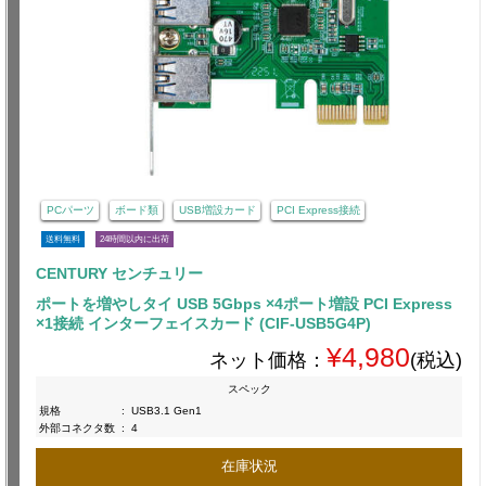
PCパーツ
ボード類
USB増設カード
PCI Express接続
送料無料
24時間以内に出荷
CENTURY センチュリー
ポートを増やしタイ USB 5Gbps ×4ポート増設 PCI Express
×1接続 インターフェイスカード (CIF-USB5G4P)
¥4,980
ネット価格：
(税込)
スペック
規格
:
USB3.1 Gen1
外部コネクタ数
:
4
在庫状況