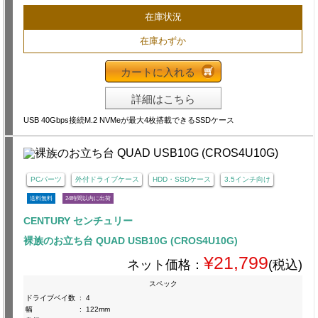
在庫状況
在庫わずか
カートに入れる
詳細はこちら
USB 40Gbps接続M.2 NVMeが最大4枚搭載できるSSDケース
PCパーツ
外付ドライブケース
HDD・SSDケース
3.5インチ向け
送料無料
24時間以内に出荷
CENTURY センチュリー
裸族のお立ち台 QUAD USB10G (CROS4U10G)
¥21,799
ネット価格：
(税込)
スペック
ドライブベイ数
:
4
幅
:
122mm