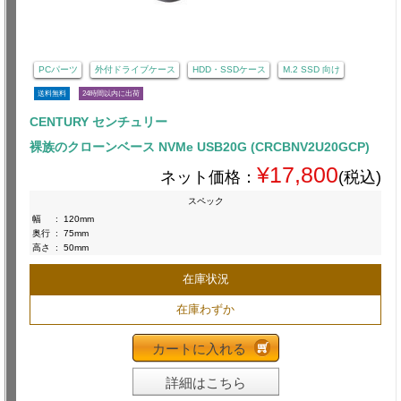
PCパーツ
外付ドライブケース
HDD・SSDケース
M.2 SSD 向け
送料無料
24時間以内に出荷
CENTURY センチュリー
裸族のクローンベース NVMe USB20G (CRCBNV2U20GCP)
¥17,800
ネット価格：
(税込)
スペック
幅
:
120mm
奥行
:
75mm
高さ
:
50mm
在庫状況
在庫わずか
カートに入れる
詳細はこちら