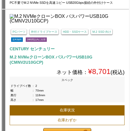
PC不要でM.2 NVMe SSDを高速コピー USB20Gbps接続の外付けケース
PCパーツ
外付ドライブケース
HDD・SSDケース
M.2 SSD 向け
送料無料
24時間以内に出荷
CENTURY センチュリー
M.2 NVMeクローンBOX バスパワーUSB10G
(CMNV2U10GCP)
¥8,701
ネット価格：
(税込)
スペック
ドライブベイ数
:
2
幅
:
70mm
奥行
:
118mm
高さ
:
17mm
在庫状況
在庫わずか