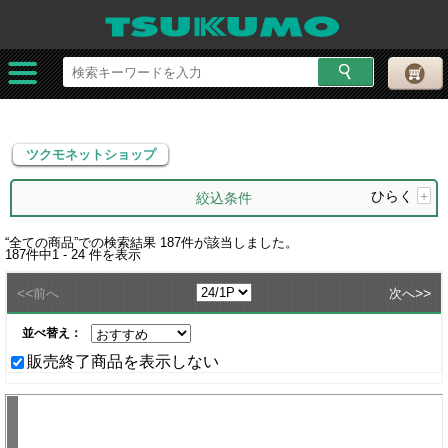
ツクモネットショップ
ツクモネットショップ
ひらく
+
絞込条件
“
全ての商品
”での検索結果
187
件が該当しました。
187
件中
1 - 24
件を表示
<<
>>
前へ
次へ
並べ替え：
販売終了商品を表示しない