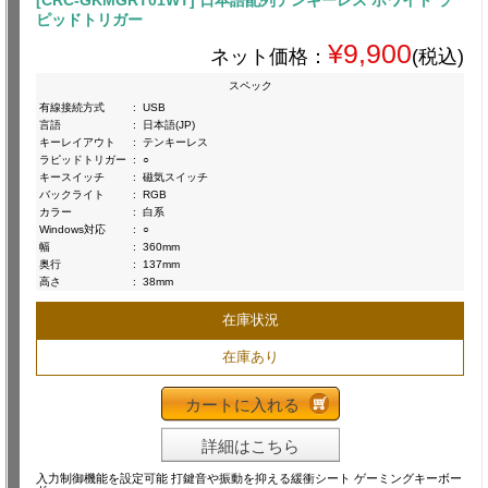
[CRC-GKMGRT01WT] 日本語配列テンキーレス ホワイト ラ
ピッドトリガー
¥9,900
ネット価格：
(税込)
スペック
有線接続方式
:
USB
言語
:
日本語(JP)
キーレイアウト
:
テンキーレス
ラピッドトリガー
:
○
キースイッチ
:
磁気スイッチ
バックライト
:
RGB
カラー
:
白系
Windows対応
:
○
幅
:
360mm
奥行
:
137mm
高さ
:
38mm
在庫状況
在庫あり
カートに入れる
詳細はこちら
入力制御機能を設定可能 打鍵音や振動を抑える緩衝シート ゲーミングキーボー