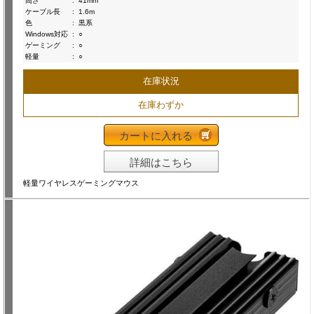
高さ
:
41mm
ケーブル長
:
1.6m
色
:
黒系
Windows対応
:
○
ゲーミング
:
○
軽量
:
○
在庫状況
在庫わずか
カートに入れる
詳細はこちら
軽量ワイヤレスゲーミングマウス