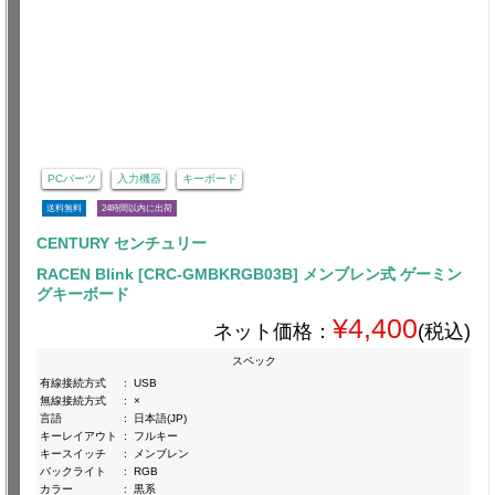
PCパーツ
入力機器
キーボード
送料無料
24時間以内に出荷
CENTURY センチュリー
RACEN Blink [CRC-GMBKRGB03B] メンブレン式 ゲーミン
グキーボード
¥4,400
ネット価格：
(税込)
スペック
有線接続方式
:
USB
無線接続方式
:
×
言語
:
日本語(JP)
キーレイアウト
:
フルキー
キースイッチ
:
メンブレン
バックライト
:
RGB
カラー
:
黒系