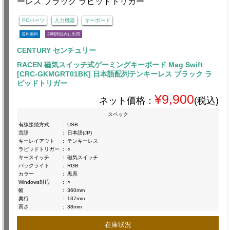
PCパーツ
入力機器
キーボード
送料無料
24時間以内に出荷
CENTURY センチュリー
RACEN 磁気スイッチ式ゲーミングキーボード Mag Swift
[CRC-GKMGRT01BK] 日本語配列テンキーレス ブラック ラ
ピッドトリガー
¥9,900
ネット価格：
(税込)
スペック
有線接続方式
:
USB
言語
:
日本語(JP)
キーレイアウト
:
テンキーレス
ラピッドトリガー
:
○
キースイッチ
:
磁気スイッチ
バックライト
:
RGB
カラー
:
黒系
Windows対応
:
○
幅
:
360mm
奥行
:
137mm
高さ
:
38mm
在庫状況