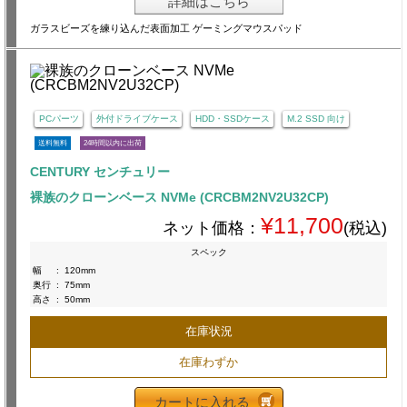
詳細はこちら
ガラスビーズを練り込んだ表面加工 ゲーミングマウスパッド
PCパーツ
外付ドライブケース
HDD・SSDケース
M.2 SSD 向け
送料無料
24時間以内に出荷
CENTURY センチュリー
裸族のクローンベース NVMe (CRCBM2NV2U32CP)
¥11,700
ネット価格：
(税込)
スペック
幅
:
120mm
奥行
:
75mm
高さ
:
50mm
在庫状況
在庫わずか
カートに入れる