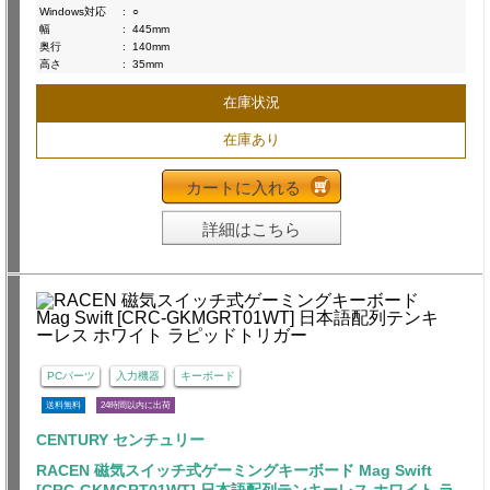
Windows対応
:
○
幅
:
445mm
奥行
:
140mm
高さ
:
35mm
在庫状況
在庫あり
カートに入れる
詳細はこちら
PCパーツ
入力機器
キーボード
送料無料
24時間以内に出荷
CENTURY センチュリー
RACEN 磁気スイッチ式ゲーミングキーボード Mag Swift