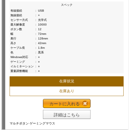
スペック
有線接続
:
USB
無線接続
:
×
センサー方式
:
光学式
最大解像度
:
10000
ボタン数
:
12
幅
:
72mm
奥行
:
128mm
高さ
:
42mm
ケーブル長
:
1.8m
色
:
黒系
Windows対応
:
○
ゲーミング
:
○
イルミネーション
:
○
重量調整機能
:
○
在庫状況
在庫あり
カートに入れる
詳細はこちら
マルチボタン ゲーミングマウス