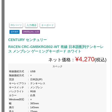
PCパーツ
入力機器
キーボード
送料無料
24時間以内に出荷
CENTURY センチュリー
RACEN CRC-GMBKRGB02-WT 有線 日本語配列テンキーレ
ス メンブレン ゲーミングキーボード ホワイト
¥4,270
ネット価格：
(税込)
スペック
有線接続方式
:
USB
無線接続方式
:
×
言語
:
日本語(JP)
キーレイアウト
:
テンキーレス
キースイッチ
:
メンブレン
バックライト
:
RGB
カラー
:
白系
Windows対応
:
○
幅
:
365mm
奥行
:
145mm
高さ
:
25mm