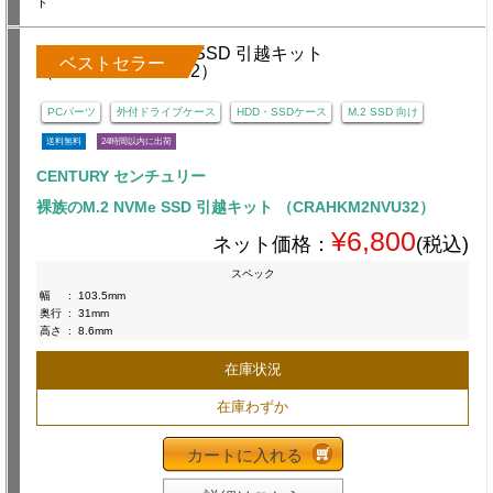
ド
ベストセラー
PCパーツ
外付ドライブケース
HDD・SSDケース
M.2 SSD 向け
送料無料
24時間以内に出荷
CENTURY センチュリー
裸族のM.2 NVMe SSD 引越キット （CRAHKM2NVU32）
¥6,800
ネット価格：
(税込)
スペック
幅
:
103.5mm
奥行
:
31mm
高さ
:
8.6mm
在庫状況
在庫わずか
カートに入れる