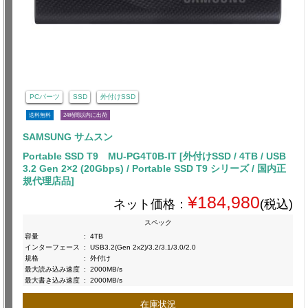
PCパーツ
SSD
外付けSSD
送料無料
24時間以内に出荷
SAMSUNG サムスン
Portable SSD T9 MU-PG4T0B-IT [外付けSSD / 4TB / USB
3.2 Gen 2×2 (20Gbps) / Portable SSD T9 シリーズ / 国内正
規代理店品]
¥184,980
ネット価格：
(税込)
スペック
容量
:
4TB
インターフェース
:
USB3.2(Gen 2x2)/3.2/3.1/3.0/2.0
規格
:
外付け
最大読み込み速度
:
2000MB/s
最大書き込み速度
:
2000MB/s
在庫状況