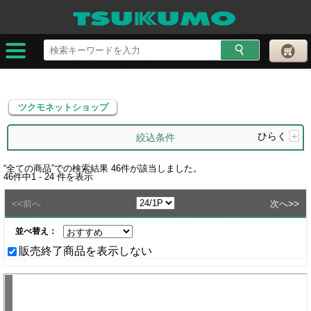
ツクモネットショップ
ツクモネットショップ
ひらく
+
絞込条件
“
全ての商品
”での検索結果
46
件が該当しました。
46
件中
1 - 24
件を表示
<<
>>
前へ
次へ
並べ替え：
販売終了商品を表示しない