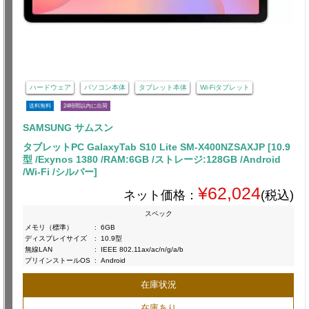
ハードウェア
パソコン本体
タブレット本体
Wi-Fiタブレット
送料無料
24時間以内に出荷
SAMSUNG サムスン
タブレットPC GalaxyTab S10 Lite SM-X400NZSAXJP [10.9
型 /Exynos 1380 /RAM:6GB /ストレージ:128GB /Android
/Wi-Fi /シルバー]
¥62,024
ネット価格：
(税込)
スペック
メモリ（標準）
:
6GB
ディスプレイサイズ
:
10.9型
無線LAN
:
IEEE 802.11ax/ac/n/g/a/b
プリインストールOS
:
Android
在庫状況
在庫あり