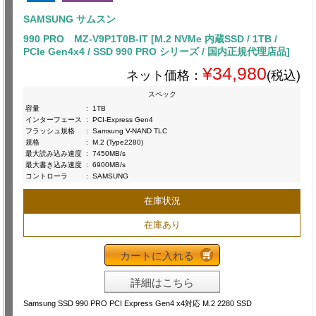
SAMSUNG サムスン
990 PRO MZ-V9P1T0B-IT [M.2 NVMe 内蔵SSD / 1TB /
PCIe Gen4x4 / SSD 990 PRO シリーズ / 国内正規代理店品]
¥34,980
ネット価格：
(税込)
スペック
容量
:
1TB
インターフェース
:
PCI-Express Gen4
フラッシュ規格
:
Samsung V-NAND TLC
規格
:
M.2 (Type2280)
最大読み込み速度
:
7450MB/s
最大書き込み速度
:
6900MB/s
コントローラ
:
SAMSUNG
在庫状況
在庫あり
カートに入れる
詳細はこちら
Samsung SSD 990 PRO PCI Express Gen4 x4対応 M.2 2280 SSD