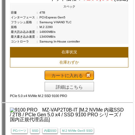
スペック
容量
:
4TB
インターフェース
:
PCI-Express Gen5
フラッシュ規格
:
Samsung V-NAND TLC
規格
:
M.2 2280
最大読み込み速度
:
14800MB/s
最大書き込み速度
:
13400MB/s
コントローラ
:
Samsung In-House controller
在庫状況
在庫わずか
カートに入れる
詳細はこちら
PCIe 5.0 x4 NVMe M.2 SSD 9100 PRO
PCパーツ
SSD
内蔵SSD
M.2 NVMe Gen5 SSD