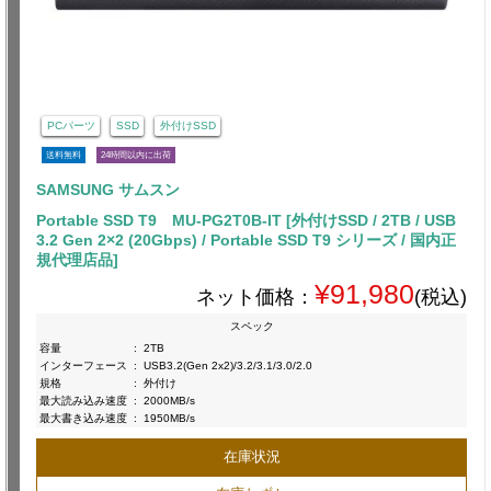
PCパーツ
SSD
外付けSSD
送料無料
24時間以内に出荷
SAMSUNG サムスン
Portable SSD T9 MU-PG2T0B-IT [外付けSSD / 2TB / USB
3.2 Gen 2×2 (20Gbps) / Portable SSD T9 シリーズ / 国内正
規代理店品]
¥91,980
ネット価格：
(税込)
スペック
容量
:
2TB
インターフェース
:
USB3.2(Gen 2x2)/3.2/3.1/3.0/2.0
規格
:
外付け
最大読み込み速度
:
2000MB/s
最大書き込み速度
:
1950MB/s
在庫状況