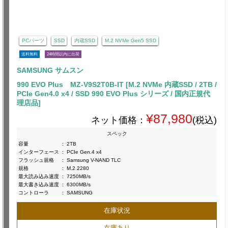
PCパーツ
SSD
内蔵SSD
M.2 NVMe Gen5 SSD
送料無料
24時間以内に出荷
SAMSUNG サムスン
990 EVO Plus MZ-V9S2T0B-IT [M.2 NVMe 内蔵SSD / 2TB /
PCIe Gen4.0 x4 / SSD 990 EVO Plus シリーズ / 国内正規代
理店品]
¥87,980
ネット価格：
(税込)
スペック
容量
:
2TB
インターフェース
:
PCIe Gen.4 x4
フラッシュ規格
:
Samsung V-NAND TLC
規格
:
M.2 2280
最大読み込み速度
:
7250MB/s
最大書き込み速度
:
6300MB/s
コントローラ
:
SAMSUNG
在庫状況
在庫あり