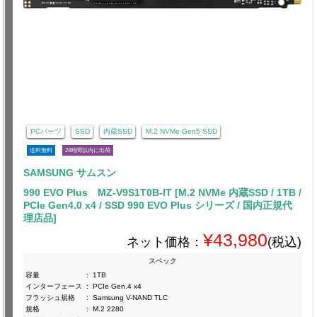
PCパーツ
SSD
内蔵SSD
M.2 NVMe Gen5 SSD
送料無料
24時間以内に出荷
SAMSUNG サムスン
990 EVO Plus MZ-V9S1T0B-IT [M.2 NVMe 内蔵SSD / 1TB /
PCIe Gen4.0 x4 / SSD 990 EVO Plus シリーズ / 国内正規代
理店品]
¥43,980
ネット価格：
(税込)
スペック
容量
:
1TB
インターフェース
:
PCIe Gen.4 x4
フラッシュ規格
:
Samsung V-NAND TLC
規格
:
M.2 2280