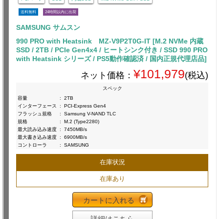
送料無料
24時間以内に出荷
SAMSUNG サムスン
990 PRO with Heatsink MZ-V9P2T0G-IT [M.2 NVMe 内蔵
SSD / 2TB / PCIe Gen4x4 / ヒートシンク付き / SSD 990 PRO
with Heatsink シリーズ / PS5動作確認済 / 国内正規代理店品]
¥101,979
ネット価格：
(税込)
スペック
容量
:
2TB
インターフェース
:
PCI-Express Gen4
フラッシュ規格
:
Samsung V-NAND TLC
規格
:
M.2 (Type2280)
最大読み込み速度
:
7450MB/s
最大書き込み速度
:
6900MB/s
コントローラ
:
SAMSUNG
在庫状況
在庫あり
カートに入れる
詳細はこちら