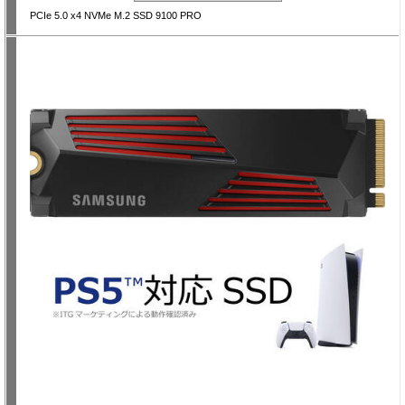
PCIe 5.0 x4 NVMe M.2 SSD 9100 PRO