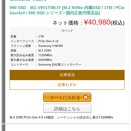
990 SSD MZ-V9V1T0B-IT [M.2 NVMe 内蔵SSD / 1TB / PCIe
Gen4x4 / 990 SSD シリーズ / 国内正規代理店品]
¥40,980
ネット価格：
(税込)
スペック
容量
:
1TB
インターフェース
:
PCIe Gen.4 x4
フラッシュ規格
:
Samsung V-NAND
規格
:
M.2 2280
最大読み込み速度
:
7150MB/s
最大書き込み速度
:
6450MB/s
コントローラ
:
Samsung 自社製コントローラー
在庫状況
在庫わずか
カートに入れる
詳細はこちら
M.2 2280 PCIe Gen 4.0 x4接続 シーケンシャル読み出し最大7150MB/s