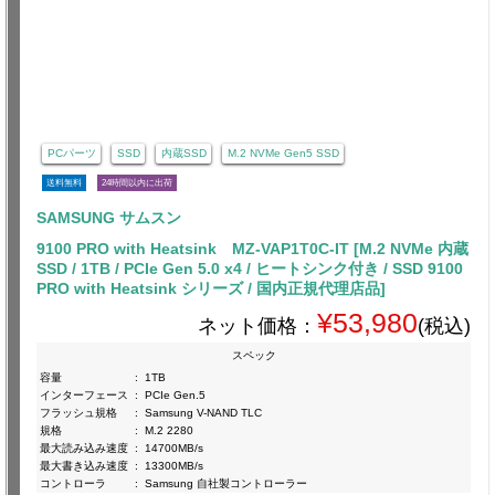
PCパーツ
SSD
内蔵SSD
M.2 NVMe Gen5 SSD
送料無料
24時間以内に出荷
SAMSUNG サムスン
9100 PRO with Heatsink MZ-VAP1T0C-IT [M.2 NVMe 内蔵
SSD / 1TB / PCIe Gen 5.0 x4 / ヒートシンク付き / SSD 9100
PRO with Heatsink シリーズ / 国内正規代理店品]
¥53,980
ネット価格：
(税込)
スペック
容量
:
1TB
インターフェース
:
PCIe Gen.5
フラッシュ規格
:
Samsung V-NAND TLC
規格
:
M.2 2280
最大読み込み速度
:
14700MB/s
最大書き込み速度
:
13300MB/s
コントローラ
:
Samsung 自社製コントローラー