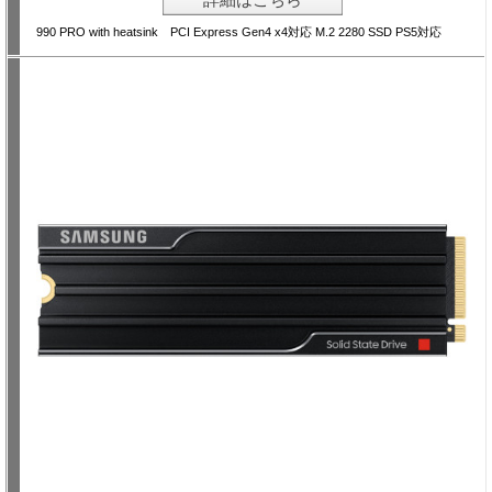
990 PRO with heatsink PCI Express Gen4 x4対応 M.2 2280 SSD PS5対応