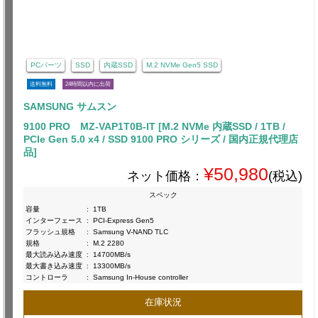
PCパーツ
SSD
内蔵SSD
M.2 NVMe Gen5 SSD
送料無料
24時間以内に出荷
SAMSUNG サムスン
9100 PRO MZ-VAP1T0B-IT [M.2 NVMe 内蔵SSD / 1TB /
PCIe Gen 5.0 x4 / SSD 9100 PRO シリーズ / 国内正規代理店
品]
¥50,980
ネット価格：
(税込)
スペック
容量
:
1TB
インターフェース
:
PCI-Express Gen5
フラッシュ規格
:
Samsung V-NAND TLC
規格
:
M.2 2280
最大読み込み速度
:
14700MB/s
最大書き込み速度
:
13300MB/s
コントローラ
:
Samsung In-House controller
在庫状況