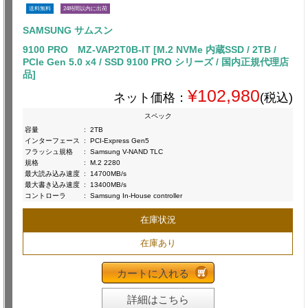
送料無料
24時間以内に出荷
SAMSUNG サムスン
9100 PRO MZ-VAP2T0B-IT [M.2 NVMe 内蔵SSD / 2TB /
PCIe Gen 5.0 x4 / SSD 9100 PRO シリーズ / 国内正規代理店
品]
¥102,980
ネット価格：
(税込)
スペック
容量
:
2TB
インターフェース
:
PCI-Express Gen5
フラッシュ規格
:
Samsung V-NAND TLC
規格
:
M.2 2280
最大読み込み速度
:
14700MB/s
最大書き込み速度
:
13400MB/s
コントローラ
:
Samsung In-House controller
在庫状況
在庫あり
カートに入れる
詳細はこちら