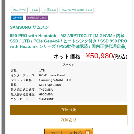
PCパーツ
SSD
内蔵SSD
M.2 NVMe Gen4 SSD
送料無料
24時間以内に出荷
SAMSUNG サムスン
990 PRO with Heatsink MZ-V9P1T0G-IT [M.2 NVMe 内蔵
SSD / 1TB / PCIe Gen4x4 / ヒートシンク付き / SSD 990 PRO
with Heatsink シリーズ / PS5動作確認済 / 国内正規代理店品]
¥50,980
ネット価格：
(税込)
スペック
容量
:
1TB
インターフェース
:
PCI-Express Gen4
フラッシュ規格
:
Samsung V-NAND TLC
規格
:
M.2 (Type2280)
最大読み込み速度
:
7450MB/s
最大書き込み速度
:
6900MB/s
コントローラ
:
SAMSUNG
在庫状況
在庫あり
カートに入れる