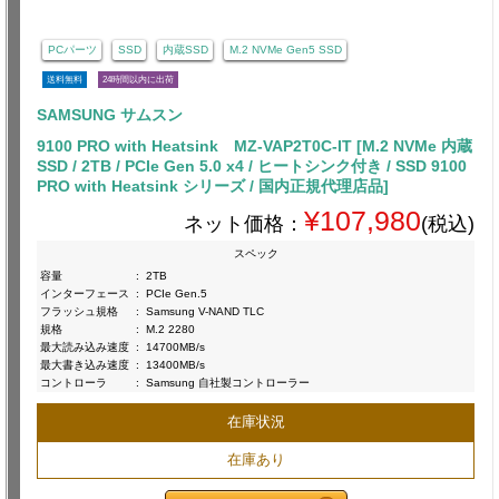
PCパーツ
SSD
内蔵SSD
M.2 NVMe Gen5 SSD
送料無料
24時間以内に出荷
SAMSUNG サムスン
9100 PRO with Heatsink MZ-VAP2T0C-IT [M.2 NVMe 内蔵
SSD / 2TB / PCIe Gen 5.0 x4 / ヒートシンク付き / SSD 9100
PRO with Heatsink シリーズ / 国内正規代理店品]
¥107,980
ネット価格：
(税込)
スペック
容量
:
2TB
インターフェース
:
PCIe Gen.5
フラッシュ規格
:
Samsung V-NAND TLC
規格
:
M.2 2280
最大読み込み速度
:
14700MB/s
最大書き込み速度
:
13400MB/s
コントローラ
:
Samsung 自社製コントローラー
在庫状況
在庫あり