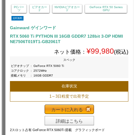
PCパー
ビデオカー
NVIDIAビデオカー
GeForce RTX 50 Series
ツ
ド
ド
GPU
送料無料
Gainward ゲインワード
RTX 5060 Ti PYTHON III 16GB GDDR7 128bit 3-DP HDMI
NE7506T019T1-GB2061T
¥99,980
ネット価格：
(税込)
スペック
ビデオチップ
:
GeForce RTX 5060 Ti
コアクロック
:
2572MHz
搭載メモリ
:
16GB GDDR7
在庫状況
1～3日程度で出荷予定
カートに入れる
詳細はこちら
2スロット占有 GeForce RTX 5060Ti 搭載 グラフィックボード