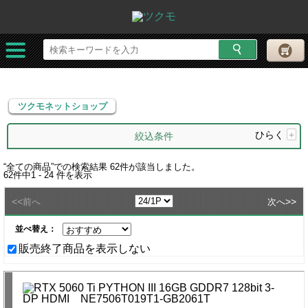
ツクモネットショップ
ツクモネットショップ
ひらく
+
絞込条件
“
全ての商品
”での検索結果
62
件が該当しました。
62
件中
1 - 24
件を表示
<<
>>
前へ
次へ
並べ替え：
販売終了商品を表示しない