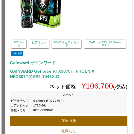
PCパー
ビデオカー
NVIDIAビデオカー
GeForce RTX 30 Series
ツ
ド
ド
GPU
送料無料
Gainward ゲインワード
GAINWARD GeForce RTX3070Ti PHOENIX
NED307T019P2-1046X-G
¥106,700
ネット価格：
(税込)
スペック
ビデオチップ
:
GeForce RTX 3070 Ti
コアクロック
:
1770MHz
搭載メモリ
:
8GB GDDR6X
在庫状況
在庫なし