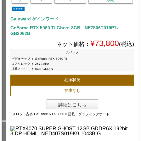
ツ
ド
ド
GPU
送料無料
Gainward ゲインワード
GeForce RTX 5060 Ti Ghost 8GB NE7506T019P1-
GB2062B
¥73,800
ネット価格：
(税込)
スペック
ビデオチップ
:
GeForce RTX 5060 Ti
コアクロック
:
2572MHz
搭載メモリ
:
8GB GDDR7
在庫状況
在庫なし
詳細はこちら
2スロット占有 GeForce RTX 5060Ti 搭載 グラフィックボード