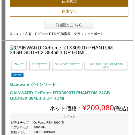
在庫状況
在庫なし
詳細はこちら
3スロット占有 GeForce RTX 5070搭載 グラフィックボード
PCパー
ビデオカー
NVIDIAビデオカー
GeForce RTX 30 Series
ツ
ド
ド
GPU
送料無料
Gainward ゲインワード
GAINWARD GeForce RTX3090Ti PHANTOM 24GB
GDDR6X 384bit 3-DP HDMI
¥209,980
ネット価格：
(税込)
スペック
ビデオチップ
:
GeForce RTX 3090 Ti
コアクロック
:
1860MHz
搭載メモリ
:
24GB GDDR6X