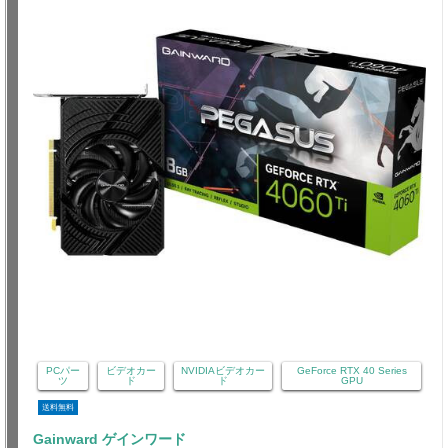
PCパー
ビデオカー
NVIDIAビデオカー
GeForce RTX 40 Series
ツ
ド
ド
GPU
送料無料
Gainward ゲインワード