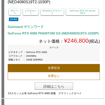
PCパー
ビデオカー
NVIDIAビデオカー
GeForce RTX 40 Series
ツ
ド
ド
GPU
送料無料
Gainward ゲインワード
GeForce RTX 4080 PHANTOM GS (NED4080S19T2-1030P)
¥246,800
ネット価格：
(税込)
スペック
ビデオチップ
:
GeForce RTX 4080
コアクロック
:
2640MHz
搭載メモリ
:
16GB GDDR6X
在庫状況
在庫なし
詳細はこちら
3.5スロット占有 GeForce RTX 4080 搭載 グラフィックカード