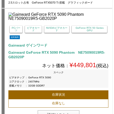
2.5スロット占有 GeForce RTX5070 Ti 搭載 グラフィックボード
PCパー
ビデオカー
NVIDIAビデオカー
GeForce RTX 50 Series
ツ
ド
ド
GPU
送料無料
Gainward ゲインワード
Gainward GeForce RTX 5090 Phantom NE75090019R5-
GB2020P
¥449,801
ネット価格：
(税込)
スペック
ビデオチップ
:
GeForce RTX 5090
コアクロック
:
2407MHz
搭載メモリ
:
32GB GDDR7
在庫状況
在庫なし